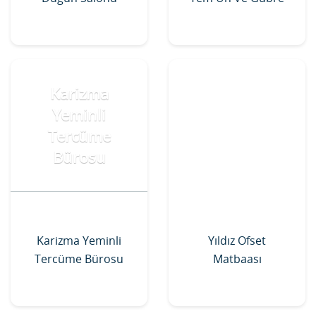
Karizma
Yeminli
Tercüme
Bürosu
Karizma Yeminli
Yıldız Ofset
Tercüme Bürosu
Matbaası