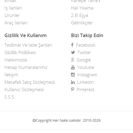
Emlak
Kanepe Tami̇ri̇
İş İlanları
Halı Yıkama
Ürünler
2.El Eşya
Araç İlanları
Gelinlikçiler
Gizlilik Ve Kullanım
Bizi Takip Edin
Tesli̇mat Ve İade Şartları
Facebook
Gi̇zli̇li̇k Poli̇ti̇kası
Twitter
Hakkımızda
Google
Hesap Numaralarımız
Youtube
İletişim
Instagram
Mesafeli̇ Satış Sözleşmesi̇
Linkedin
Kullanıcı Sözleşmesi̇
Pinterest
S.S.S
Copyright Her hakkı saklıdır. 2010-2026