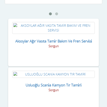
Aksoylar Ağır Vasıta Tami̇r Bakım Ve Fren Servi̇si̇
Sorgun
Usluoğlu Scani̇a Kamyon Tır Tami̇ri̇
Sorgun