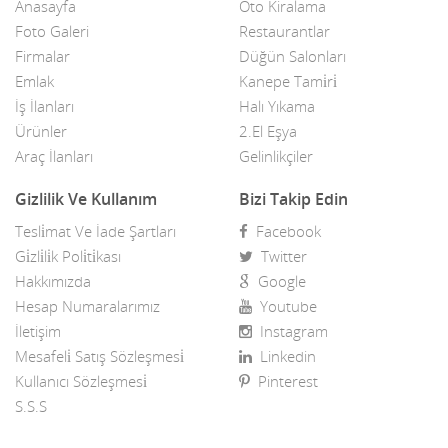
Anasayfa
Oto Kiralama
Foto Galeri
Restaurantlar
Firmalar
Düğün Salonları
Emlak
Kanepe Tami̇ri̇
İş İlanları
Halı Yıkama
Ürünler
2.El Eşya
Araç İlanları
Gelinlikçiler
Gizlilik Ve Kullanım
Bizi Takip Edin
Tesli̇mat Ve İade Şartları
Facebook
Gi̇zli̇li̇k Poli̇ti̇kası
Twitter
Hakkımızda
Google
Hesap Numaralarımız
Youtube
İletişim
Instagram
Mesafeli̇ Satış Sözleşmesi̇
Linkedin
Kullanıcı Sözleşmesi̇
Pinterest
S.S.S