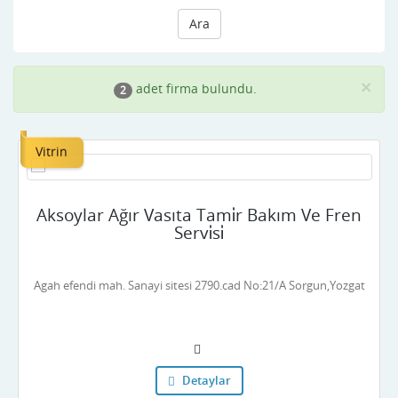
Ara
×
adet firma bulundu.
2
Vitrin
Aksoylar Ağır Vasıta Tami̇r Bakım Ve Fren
Servi̇si̇
Agah efendi mah. Sanayi sitesi 2790.cad No:21/A Sorgun,Yozgat
Detaylar