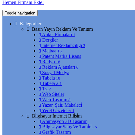
Hemen Firmanı Ekle!
Toggle navigation
Kategoriler
Basın Yayın Reklam Ve Tanıtım
Anket Fi̇rmaları
1
Dergi̇ler
İnternet Reklamcılığı
3
Matbaa
15
Patent Marka Li̇sans
Radyo
18
Reklam Ajansları
6
Sosyal Medya
Tabela
18
Tabela 2
1
Tv
2
Web Si̇teler
Web Tasarım
8
Yazar, Şai̇r, Makaleci̇
Yerel Gazeteler
1
Bi̇lgi̇sayar İnternet Bi̇li̇şi̇m
Ani̇masyon 3D Tasarım
Bi̇lgi̇sayar Satış Ve Tami̇ri̇
15
Grafi̇k Tasarım