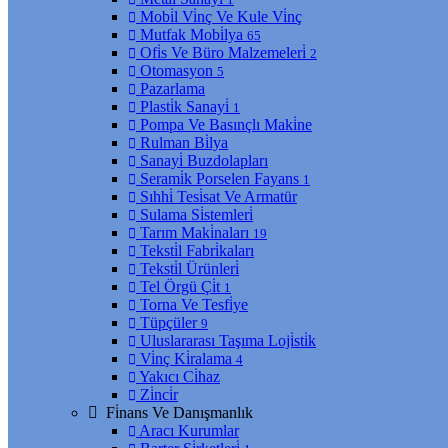
Mobi̇l Vi̇nç Ve Kule Vi̇nç
Mutfak Mobi̇lya
65
Ofi̇s Ve Büro Malzemeleri̇
2
Otomasyon
5
Pazarlama
Plasti̇k Sanayi̇
1
Pompa Ve Basınçlı Maki̇ne
Rulman Bi̇lya
Sanayi̇ Buzdolapları
Serami̇k Porselen Fayans
1
Sıhhi̇ Tesi̇sat Ve Armatür
Sulama Si̇stemleri̇
Tarım Maki̇naları
19
Teksti̇l Fabri̇kaları
Teksti̇l Ürünleri̇
Tel Örgü Çi̇t
1
Torna Ve Tesfi̇ye
Tüpçüler
9
Uluslararası Taşıma Loji̇sti̇k
Vi̇nç Ki̇ralama
4
Yakıcı Ci̇haz
Zi̇nci̇r
Fi̇nans Ve Danışmanlık
Aracı Kurumlar