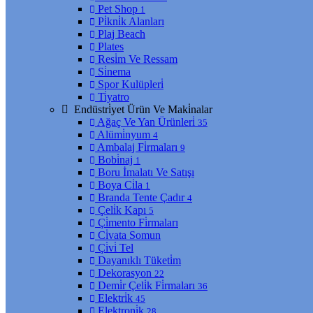
Pet Shop
1
Pi̇kni̇k Alanları
Plaj Beach
Plates
Resi̇m Ve Ressam
Si̇nema
Spor Kulüpleri̇
Ti̇yatro
Endüstri̇yet Ürün Ve Maki̇nalar
Ağaç Ve Yan Ürünleri̇
35
Alümi̇nyum
4
Ambalaj Fi̇rmaları
9
Bobi̇naj
1
Boru İmalatı Ve Satışı
Boya Ci̇la
1
Branda Tente Çadır
4
Çeli̇k Kapı
5
Çi̇mento Fi̇rmaları
Ci̇vata Somun
Çi̇vi̇ Tel
Dayanıklı Tüketi̇m
Dekorasyon
22
Demi̇r Çeli̇k Fi̇rmaları
36
Elektri̇k
45
Elektroni̇k
28