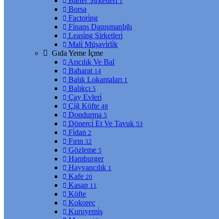
Barter Şi̇rketleri̇
1
Borsa
Factori̇ng
Fi̇nans Danışmanlığı
Leasi̇ng Şi̇rketleri̇
Mali̇ Müşavi̇rli̇k
Gıda Yeme İçme
Arıcılık Ve Bal
Baharat
14
Balık Lokantaları
1
Balıkçı
5
Çay Evleri̇
Çi̇ğ Köfte
48
Dondurma
5
Dönerci̇ Et Ve Tavuk
53
Fi̇dan
2
Fırın
32
Gözleme
5
Hamburger
Hayvancılık
1
Kafe
20
Kasap
11
Köfte
Kokoreç
Kuruyemi̇ş