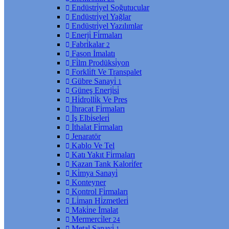
Endüstri̇yel Soğutucular
Endüstri̇yel Yağlar
Endüstri̇yel Yazılımlar
Enerji̇ Fi̇rmaları
Fabri̇kalar
2
Fason İmalatı
Fi̇lm Prodüksi̇yon
Forkli̇ft Ve Transpalet
Gübre Sanayi̇
1
Güneş Enerji̇si̇
Hi̇drolli̇k Ve Pres
İhracat Fi̇rmaları
İş Elbi̇seleri̇
İthalat Fi̇rmaları
Jenaratör
Kablo Ve Tel
Katı Yakıt Fi̇rmaları
Kazan Tank Kalori̇fer
Ki̇mya Sanayi̇
Konteyner
Kontrol Fi̇rmaları
Li̇man Hi̇zmetleri̇
Maki̇ne İmalat
Mermerci̇ler
24
Metal Sanayi̇
1