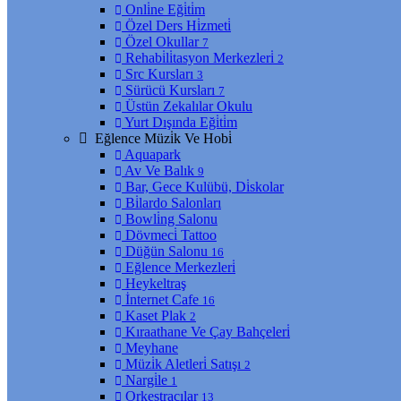
Onli̇ne Eği̇ti̇m
Özel Ders Hi̇zmeti̇
Özel Okullar
7
Rehabi̇li̇tasyon Merkezleri̇
2
Src Kursları
3
Sürücü Kursları
7
Üstün Zekalılar Okulu
Yurt Dışında Eği̇ti̇m
Eğlence Müzi̇k Ve Hobi̇
Aquapark
Av Ve Balık
9
Bar, Gece Kulübü, Di̇skolar
Bi̇lardo Salonları
Bowli̇ng Salonu
Dövmeci̇ Tattoo
Düğün Salonu
16
Eğlence Merkezleri̇
Heykeltraş
İnternet Cafe
16
Kaset Plak
2
Kıraathane Ve Çay Bahçeleri̇
Meyhane
Müzi̇k Aletleri̇ Satışı
2
Nargi̇le
1
Orkestracılar
13