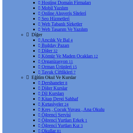
Hosti̇ng Domai̇n Fi̇rmaları
Mobi̇l Yazılım
Onli̇ne Alışveri̇ş Si̇teleri̇
Seo Hi̇zmetleri̇
Web Tabanlı Şi̇rketler
Web Tasarım Ve Yazılım
Di̇ğer
Arıcılık Ve Bal
4
Buğday Pazarı
Di̇ğer
32
Kömür Ve Maden Ocakları
12
Organi̇zasyon
11
Orman Ürünleri̇
15
Tavuk Çi̇ftli̇kleri̇
7
Eği̇ti̇m Okul Ve Kurslar
Dershaneler
8
Di̇ğer Kurslar
Di̇l Kursları
Ki̇tap Dergi̇ Sahhaf
Kırtasi̇yeler
24
Kreş , Çocuk Yuvası , Ana Okulu
Öğrenci̇ Servi̇si̇
Öğrenci̇ Yurtları Erkek
1
Öğrenci̇ Yurtları Kız
3
Okullar
81