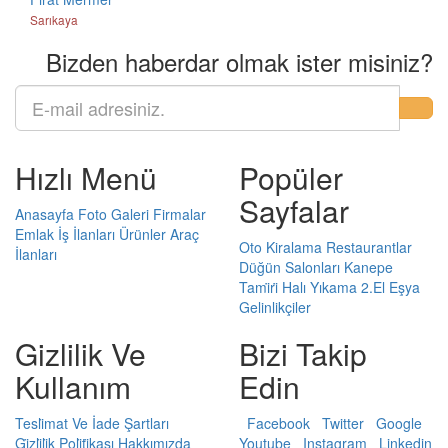
Sarıkaya
Bizden haberdar olmak ister misiniz?
Hızlı Menü
Popüler
Sayfalar
Anasayfa
Foto Galeri
Firmalar
Emlak
İş İlanları
Ürünler
Araç
Oto Kiralama
Restaurantlar
İlanları
Düğün Salonları
Kanepe
Tami̇ri̇
Halı Yıkama
2.El Eşya
Gelinlikçiler
Gizlilik Ve
Bizi Takip
Kullanım
Edin
Tesli̇mat Ve İade Şartları
Facebook
Twitter
Google
Gi̇zli̇li̇k Poli̇ti̇kası
Hakkımızda
Youtube
Instagram
Linkedin