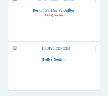
Berkay Parfüm Ve Buji̇teri̇
Akdağmadeni̇
Hedi̇ye Deni̇zi̇m