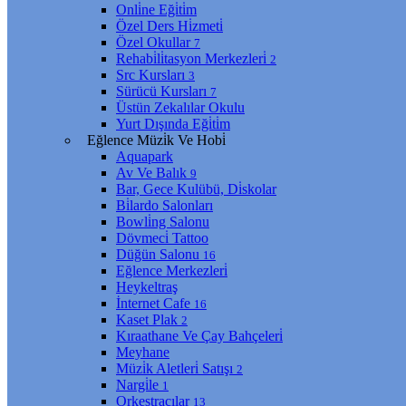
Onli̇ne Eği̇ti̇m
Özel Ders Hi̇zmeti̇
Özel Okullar
7
Rehabi̇li̇tasyon Merkezleri̇
2
Src Kursları
3
Sürücü Kursları
7
Üstün Zekalılar Okulu
Yurt Dışında Eği̇ti̇m
Eğlence Müzi̇k Ve Hobi̇
Aquapark
Av Ve Balık
9
Bar, Gece Kulübü, Di̇skolar
Bi̇lardo Salonları
Bowli̇ng Salonu
Dövmeci̇ Tattoo
Düğün Salonu
16
Eğlence Merkezleri̇
Heykeltraş
İnternet Cafe
16
Kaset Plak
2
Kıraathane Ve Çay Bahçeleri̇
Meyhane
Müzi̇k Aletleri̇ Satışı
2
Nargi̇le
1
Orkestracılar
13