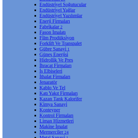
Endüstri̇yel Soğutucular
Endüstri̇yel Yağlar
Endüstri̇yel Yazılımlar
Enerji̇ Fi̇rmaları
Fabri̇kalar
2
Fason İmalatı
Fi̇lm Prodüksi̇yon
Forkli̇ft Ve Transpalet
Gübre Sanayi̇
1
Güneş Enerji̇si̇
Hi̇drolli̇k Ve Pres
İhracat Fi̇rmaları
İş Elbi̇seleri̇
İthalat Fi̇rmaları
Jenaratör
Kablo Ve Tel
Katı Yakıt Fi̇rmaları
Kazan Tank Kalori̇fer
Ki̇mya Sanayi̇
Konteyner
Kontrol Fi̇rmaları
Li̇man Hi̇zmetleri̇
Maki̇ne İmalat
Mermerci̇ler
24
Metal Sanayi̇
1