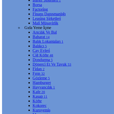
Barter Şi̇rketleri̇
1
Borsa
Factori̇ng
Fi̇nans Danışmanlığı
Leasi̇ng Şi̇rketleri̇
Mali̇ Müşavi̇rli̇k
Gıda Yeme İçme
Arıcılık Ve Bal
Baharat
14
Balık Lokantaları
1
Balıkçı
5
Çay Evleri̇
Çi̇ğ Köfte
48
Dondurma
5
Dönerci̇ Et Ve Tavuk
53
Fi̇dan
2
Fırın
32
Gözleme
5
Hamburger
Hayvancılık
1
Kafe
20
Kasap
11
Köfte
Kokoreç
Kuruyemi̇ş