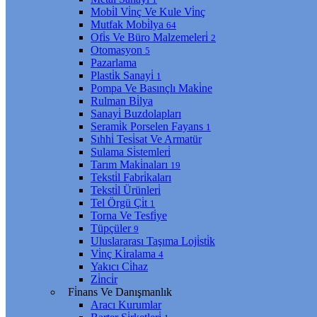
Mobi̇l Vi̇nç Ve Kule Vi̇nç
Mutfak Mobi̇lya
64
Ofi̇s Ve Büro Malzemeleri̇
2
Otomasyon
5
Pazarlama
Plasti̇k Sanayi̇
1
Pompa Ve Basınçlı Maki̇ne
Rulman Bi̇lya
Sanayi̇ Buzdolapları
Serami̇k Porselen Fayans
1
Sıhhi̇ Tesi̇sat Ve Armatür
Sulama Si̇stemleri̇
Tarım Maki̇naları
19
Teksti̇l Fabri̇kaları
Teksti̇l Ürünleri̇
Tel Örgü Çi̇t
1
Torna Ve Tesfi̇ye
Tüpçüler
9
Uluslararası Taşıma Loji̇sti̇k
Vi̇nç Ki̇ralama
4
Yakıcı Ci̇haz
Zi̇nci̇r
Fi̇nans Ve Danışmanlık
Aracı Kurumlar