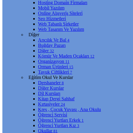
Hosti̇ng Domai̇n Fi̇rmaları
Mobi̇l Yazılım
Onli̇ne Alışveri̇ş Si̇teleri̇
Seo Hi̇zmetleri̇
Web Tabanlı Şi̇rketler
Web Tasarım Ve Yazılım
Di̇ğer
Arıcılık Ve Bal
4
Buğday Pazarı
Di̇ğer
32
Kömür Ve Maden Ocakları
12
Organi̇zasyon
11
Orman Ürünleri̇
15
Tavuk Çi̇ftli̇kleri̇
7
Eği̇ti̇m Okul Ve Kurslar
Dershaneler
8
Di̇ğer Kurslar
Di̇l Kursları
Ki̇tap Dergi̇ Sahhaf
Kırtasi̇yeler
24
Kreş , Çocuk Yuvası , Ana Okulu
Öğrenci̇ Servi̇si̇
Öğrenci̇ Yurtları Erkek
1
Öğrenci̇ Yurtları Kız
3
Okullar
81