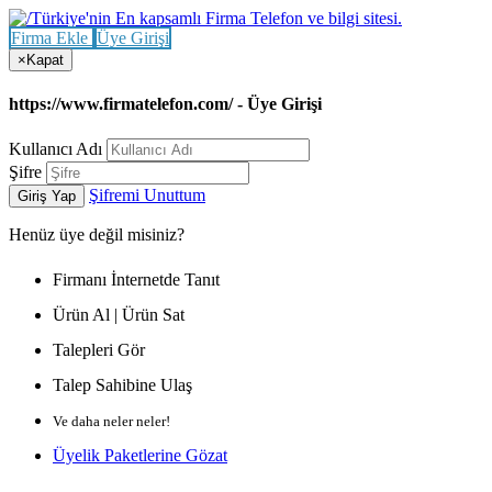
Firma Ekle
Üye Girişi
×
Kapat
https://www.firmatelefon.com/ - Üye Girişi
Kullanıcı Adı
Şifre
Şifremi Unuttum
Giriş Yap
Henüz
üye değil misiniz?
Firmanı İnternetde Tanıt
Ürün Al | Ürün Sat
Talepleri Gör
Talep Sahibine Ulaş
Ve daha neler neler!
Üyelik Paketlerine Gözat