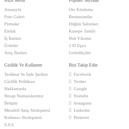
Hızlı Menü
Popüler Sayfalar
Anasayfa
Oto Kiralama
Foto Galeri
Restaurantlar
Firmalar
Düğün Salonları
Emlak
Kanepe Tami̇ri̇
İş İlanları
Halı Yıkama
Ürünler
2.El Eşya
Araç İlanları
Gelinlikçiler
Gizlilik Ve Kullanım
Bizi Takip Edin
Tesli̇mat Ve İade Şartları
Facebook
Gi̇zli̇li̇k Poli̇ti̇kası
Twitter
Hakkımızda
Google
Hesap Numaralarımız
Youtube
İletişim
Instagram
Mesafeli̇ Satış Sözleşmesi̇
Linkedin
Kullanıcı Sözleşmesi̇
Pinterest
S.S.S