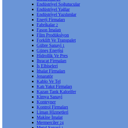
Endüstri̇yel Soğutucular
Endüstri̇yel Yağlar
Endüstri̇yel Yazılımlar
Enerji̇ Fi̇rmaları
Fabri̇kalar
2
Fason İmalatı
Fi̇lm Prodüksi̇yon
Forkli̇ft Ve Transpalet
Gübre Sanayi̇
1
Güneş Enerji̇si̇
Hi̇drolli̇k Ve Pres
İhracat Fi̇rmaları
İş Elbi̇seleri̇
İthalat Fi̇rmaları
Jenaratör
Kablo Ve Tel
Katı Yakıt Fi̇rmaları
Kazan Tank Kalori̇fer
Ki̇mya Sanayi̇
Konteyner
Kontrol Fi̇rmaları
Li̇man Hi̇zmetleri̇
Maki̇ne İmalat
Mermerci̇ler
24
Metal Sanayi̇
1