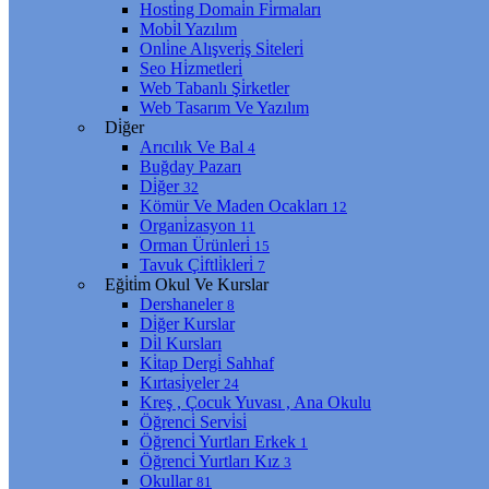
Hosti̇ng Domai̇n Fi̇rmaları
Mobi̇l Yazılım
Onli̇ne Alışveri̇ş Si̇teleri̇
Seo Hi̇zmetleri̇
Web Tabanlı Şi̇rketler
Web Tasarım Ve Yazılım
Di̇ğer
Arıcılık Ve Bal
4
Buğday Pazarı
Di̇ğer
32
Kömür Ve Maden Ocakları
12
Organi̇zasyon
11
Orman Ürünleri̇
15
Tavuk Çi̇ftli̇kleri̇
7
Eği̇ti̇m Okul Ve Kurslar
Dershaneler
8
Di̇ğer Kurslar
Di̇l Kursları
Ki̇tap Dergi̇ Sahhaf
Kırtasi̇yeler
24
Kreş , Çocuk Yuvası , Ana Okulu
Öğrenci̇ Servi̇si̇
Öğrenci̇ Yurtları Erkek
1
Öğrenci̇ Yurtları Kız
3
Okullar
81