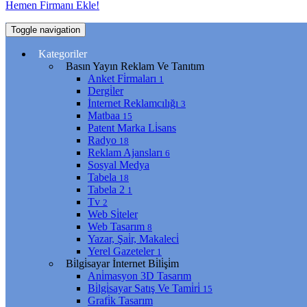
Hemen Firmanı Ekle!
Toggle navigation
Kategoriler
Basın Yayın Reklam Ve Tanıtım
Anket Fi̇rmaları
1
Dergi̇ler
İnternet Reklamcılığı
3
Matbaa
15
Patent Marka Li̇sans
Radyo
18
Reklam Ajansları
6
Sosyal Medya
Tabela
18
Tabela 2
1
Tv
2
Web Si̇teler
Web Tasarım
8
Yazar, Şai̇r, Makaleci̇
Yerel Gazeteler
1
Bi̇lgi̇sayar İnternet Bi̇li̇şi̇m
Ani̇masyon 3D Tasarım
Bi̇lgi̇sayar Satış Ve Tami̇ri̇
15
Grafi̇k Tasarım