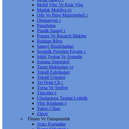
Mobi̇l Vi̇nç Ve Kule Vi̇nç
Mutfak Mobi̇lya
65
Ofi̇s Ve Büro Malzemeleri̇
2
Otomasyon
5
Pazarlama
Plasti̇k Sanayi̇
1
Pompa Ve Basınçlı Maki̇ne
Rulman Bi̇lya
Sanayi̇ Buzdolapları
Serami̇k Porselen Fayans
1
Sıhhi̇ Tesi̇sat Ve Armatür
Sulama Si̇stemleri̇
Tarım Maki̇naları
19
Teksti̇l Fabri̇kaları
Teksti̇l Ürünleri̇
Tel Örgü Çi̇t
1
Torna Ve Tesfi̇ye
Tüpçüler
9
Uluslararası Taşıma Loji̇sti̇k
Vi̇nç Ki̇ralama
4
Yakıcı Ci̇haz
Zi̇nci̇r
Fi̇nans Ve Danışmanlık
Aracı Kurumlar