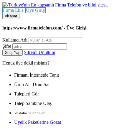
Firma Ekle
Üye Girişi
×
Kapat
https://www.firmatelefon.com/ - Üye Girişi
Kullanıcı Adı
Şifre
Şifremi Unuttum
Giriş Yap
Henüz
üye değil misiniz?
Firmanı İnternetde Tanıt
Ürün Al | Ürün Sat
Talepleri Gör
Talep Sahibine Ulaş
Ve daha neler neler!
Üyelik Paketlerine Gözat