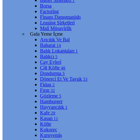
Barter Şi̇rketleri̇
1
Borsa
Factori̇ng
Fi̇nans Danışmanlığı
Leasi̇ng Şi̇rketleri̇
Mali̇ Müşavi̇rli̇k
Gıda Yeme İçme
Arıcılık Ve Bal
Baharat
14
Balık Lokantaları
1
Balıkçı
5
Çay Evleri̇
Çi̇ğ Köfte
48
Dondurma
5
Dönerci̇ Et Ve Tavuk
53
Fi̇dan
2
Fırın
32
Gözleme
5
Hamburger
Hayvancılık
1
Kafe
20
Kasap
11
Köfte
Kokoreç
Kuruyemi̇ş