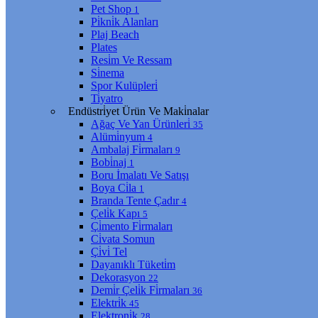
Pet Shop
1
Pi̇kni̇k Alanları
Plaj Beach
Plates
Resi̇m Ve Ressam
Si̇nema
Spor Kulüpleri̇
Ti̇yatro
Endüstri̇yet Ürün Ve Maki̇nalar
Ağaç Ve Yan Ürünleri̇
35
Alümi̇nyum
4
Ambalaj Fi̇rmaları
9
Bobi̇naj
1
Boru İmalatı Ve Satışı
Boya Ci̇la
1
Branda Tente Çadır
4
Çeli̇k Kapı
5
Çi̇mento Fi̇rmaları
Ci̇vata Somun
Çi̇vi̇ Tel
Dayanıklı Tüketi̇m
Dekorasyon
22
Demi̇r Çeli̇k Fi̇rmaları
36
Elektri̇k
45
Elektroni̇k
28