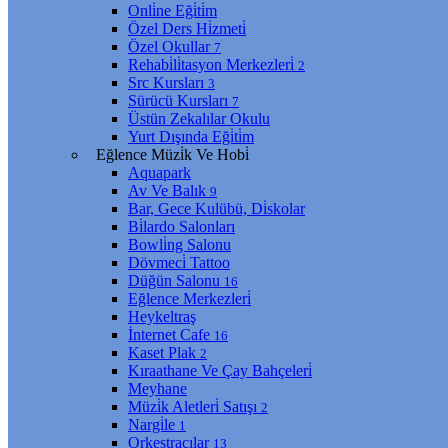
Onli̇ne Eği̇ti̇m
Özel Ders Hi̇zmeti̇
Özel Okullar
7
Rehabi̇li̇tasyon Merkezleri̇
2
Src Kursları
3
Sürücü Kursları
7
Üstün Zekalılar Okulu
Yurt Dışında Eği̇ti̇m
Eğlence Müzi̇k Ve Hobi̇
Aquapark
Av Ve Balık
9
Bar, Gece Kulübü, Di̇skolar
Bi̇lardo Salonları
Bowli̇ng Salonu
Dövmeci̇ Tattoo
Düğün Salonu
16
Eğlence Merkezleri̇
Heykeltraş
İnternet Cafe
16
Kaset Plak
2
Kıraathane Ve Çay Bahçeleri̇
Meyhane
Müzi̇k Aletleri̇ Satışı
2
Nargi̇le
1
Orkestracılar
13