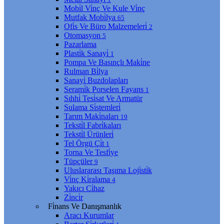
Mobi̇l Vi̇nç Ve Kule Vi̇nç
Mutfak Mobi̇lya
65
Ofi̇s Ve Büro Malzemeleri̇
2
Otomasyon
5
Pazarlama
Plasti̇k Sanayi̇
1
Pompa Ve Basınçlı Maki̇ne
Rulman Bi̇lya
Sanayi̇ Buzdolapları
Serami̇k Porselen Fayans
1
Sıhhi̇ Tesi̇sat Ve Armatür
Sulama Si̇stemleri̇
Tarım Maki̇naları
19
Teksti̇l Fabri̇kaları
Teksti̇l Ürünleri̇
Tel Örgü Çi̇t
1
Torna Ve Tesfi̇ye
Tüpçüler
9
Uluslararası Taşıma Loji̇sti̇k
Vi̇nç Ki̇ralama
4
Yakıcı Ci̇haz
Zi̇nci̇r
Fi̇nans Ve Danışmanlık
Aracı Kurumlar