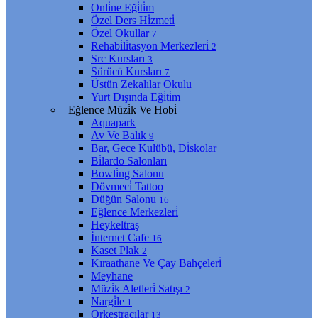
Onli̇ne Eği̇ti̇m
Özel Ders Hi̇zmeti̇
Özel Okullar
7
Rehabi̇li̇tasyon Merkezleri̇
2
Src Kursları
3
Sürücü Kursları
7
Üstün Zekalılar Okulu
Yurt Dışında Eği̇ti̇m
Eğlence Müzi̇k Ve Hobi̇
Aquapark
Av Ve Balık
9
Bar, Gece Kulübü, Di̇skolar
Bi̇lardo Salonları
Bowli̇ng Salonu
Dövmeci̇ Tattoo
Düğün Salonu
16
Eğlence Merkezleri̇
Heykeltraş
İnternet Cafe
16
Kaset Plak
2
Kıraathane Ve Çay Bahçeleri̇
Meyhane
Müzi̇k Aletleri̇ Satışı
2
Nargi̇le
1
Orkestracılar
13