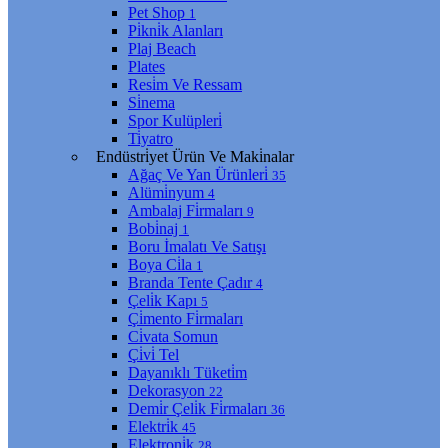
Pet Shop
1
Pi̇kni̇k Alanları
Plaj Beach
Plates
Resi̇m Ve Ressam
Si̇nema
Spor Kulüpleri̇
Ti̇yatro
Endüstri̇yet Ürün Ve Maki̇nalar
Ağaç Ve Yan Ürünleri̇
35
Alümi̇nyum
4
Ambalaj Fi̇rmaları
9
Bobi̇naj
1
Boru İmalatı Ve Satışı
Boya Ci̇la
1
Branda Tente Çadır
4
Çeli̇k Kapı
5
Çi̇mento Fi̇rmaları
Ci̇vata Somun
Çi̇vi̇ Tel
Dayanıklı Tüketi̇m
Dekorasyon
22
Demi̇r Çeli̇k Fi̇rmaları
36
Elektri̇k
45
Elektroni̇k
28