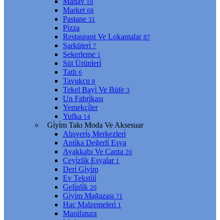
Manav
19
Market
68
Pastane
31
Pi̇zza
Restaurant Ve Lokantalar
87
Şarküteri̇
7
Şekerleme
1
Süt Ürünleri̇
Tatlı
6
Tavukçu
8
Tekel Bayi̇ Ve Büfe
3
Un Fabri̇kası
Yemekçi̇ler
Yufka
14
Gi̇yi̇m Takı Moda Ve Aksesuar
Alışveri̇ş Merkezleri̇
Anti̇ka Değerli̇ Eşya
Ayakkabı Ve Çanta
20
Çeyi̇zli̇k Eşyalar
1
Deri̇ Gi̇yi̇m
Ev Teksti̇li̇
Geli̇nli̇k
20
Gi̇yi̇m Mağazası
71
Hac Malzemeleri̇
1
Mani̇fatura