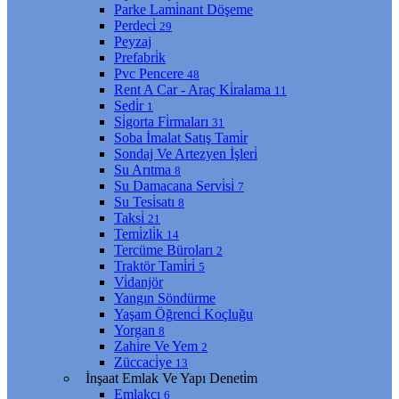
Parke Lami̇nant Döşeme
Perdeci̇
29
Peyzaj
Prefabri̇k
Pvc Pencere
48
Rent A Car - Araç Ki̇ralama
11
Sedi̇r
1
Si̇gorta Fi̇rmaları
31
Soba İmalat Satış Tami̇r
Sondaj Ve Artezyen İşleri̇
Su Arıtma
8
Su Damacana Servi̇si̇
7
Su Tesi̇satı
8
Taksi̇
21
Temi̇zli̇k
14
Tercüme Büroları
2
Traktör Tami̇ri̇
5
Vi̇danjör
Yangın Söndürme
Yaşam Öğrenci̇ Koçluğu
Yorgan
8
Zahi̇re Ve Yem
2
Züccaci̇ye
13
İnşaat Emlak Ve Yapı Deneti̇m
Emlakçı
6