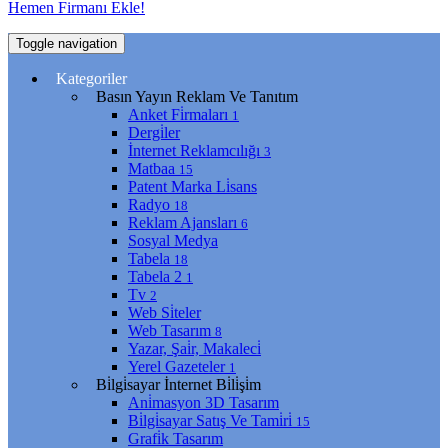
Hemen Firmanı Ekle!
Toggle navigation
Kategoriler
Basın Yayın Reklam Ve Tanıtım
Anket Fi̇rmaları
1
Dergi̇ler
İnternet Reklamcılığı
3
Matbaa
15
Patent Marka Li̇sans
Radyo
18
Reklam Ajansları
6
Sosyal Medya
Tabela
18
Tabela 2
1
Tv
2
Web Si̇teler
Web Tasarım
8
Yazar, Şai̇r, Makaleci̇
Yerel Gazeteler
1
Bi̇lgi̇sayar İnternet Bi̇li̇şi̇m
Ani̇masyon 3D Tasarım
Bi̇lgi̇sayar Satış Ve Tami̇ri̇
15
Grafi̇k Tasarım