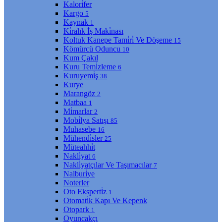
Kalori̇fer
Kargo
5
Kaynak
1
Ki̇ralık İş Maki̇nası
Koltuk Kanepe Tami̇ri̇ Ve Döşeme
15
Kömürcü Oduncu
10
Kum Çakıl
Kuru Temi̇zleme
6
Kuruyemi̇ş
38
Kurye
Marangöz
2
Matbaa
1
Mi̇marlar
2
Mobi̇lya Satışı
85
Muhasebe
16
Mühendi̇sler
25
Müteahhi̇t
Nakli̇yat
6
Nakli̇yatçılar Ve Taşımacılar
7
Nalburi̇ye
Noterler
Oto Eksperti̇z
1
Otomati̇k Kapı Ve Kepenk
Otopark
1
Oyuncakçı