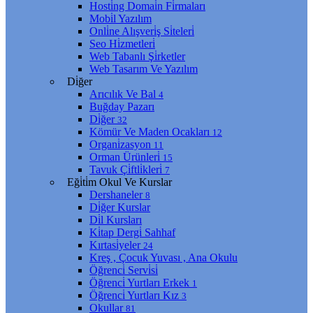
Hosti̇ng Domai̇n Fi̇rmaları
Mobi̇l Yazılım
Onli̇ne Alışveri̇ş Si̇teleri̇
Seo Hi̇zmetleri̇
Web Tabanlı Şi̇rketler
Web Tasarım Ve Yazılım
Di̇ğer
Arıcılık Ve Bal
4
Buğday Pazarı
Di̇ğer
32
Kömür Ve Maden Ocakları
12
Organi̇zasyon
11
Orman Ürünleri̇
15
Tavuk Çi̇ftli̇kleri̇
7
Eği̇ti̇m Okul Ve Kurslar
Dershaneler
8
Di̇ğer Kurslar
Di̇l Kursları
Ki̇tap Dergi̇ Sahhaf
Kırtasi̇yeler
24
Kreş , Çocuk Yuvası , Ana Okulu
Öğrenci̇ Servi̇si̇
Öğrenci̇ Yurtları Erkek
1
Öğrenci̇ Yurtları Kız
3
Okullar
81