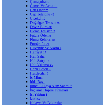
Çamaşırhane
Camcı Ve Ayna
10
Çatı Onarım
Cep Telefonu
42
Çi̇çekçi̇
12
Doğalgaz Tesi̇satı
92
Dövi̇z Büroları
Eleme Tesi̇sleri̇
2
Fatura Ödeme
Fi̇rma Rehberi̇
86
Fotoğrafçı
21
Güvenli̇k Ve Alarm
4
Hafri̇yat
17
Halı Saha
Halı Satışı
14
Halı Yıkama
45
Hazır Beton
4
Hurdacılar
9
İç Mi̇mar
İdda Bayi̇
İki̇nci̇ El Eşya Alım Satımı
7
İlaçlama Haşere Fi̇rmaları
Isı Yalıtım
1
İzolasyon
Kalaycı Ve Bakırcılar