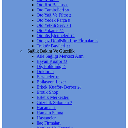
Oto Rot Balans
1
Oto Tami̇rci̇leri̇
59
Oto Yağ Ve Fi̇ltre
2
Oto Yedek Parça
8
Oto Yetki̇li̇ Servi̇s
1
Oto Yıkama
32
Otobüs İşletmeleri̇
12
Otogaz Dönüşüm Lpg Fi̇rmaları
5
Traktör Bayi̇leri̇
22
Sağlık Bakım Ve Güzelli̇k
Ai̇le Sağlığı Merkezi̇ Asm
Bayan Kuaför
23
Di̇ş Poli̇kli̇ni̇ği̇
2
Doktorlar
Eczaneler
16
Epi̇lasyon Lazer
Erkek Kuaför- Berber
26
Eroti̇k Shop
Esteti̇k Merkezleri̇
Güzelli̇k Salonları
2
Hacamat
1
Hamam Sauna
Hastaneler
İlaç Fi̇rmaları