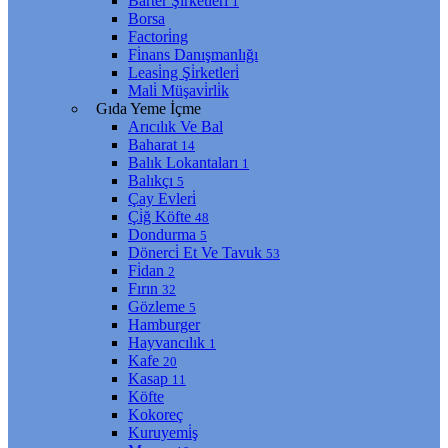
Barter Şi̇rketleri̇
1
Borsa
Factori̇ng
Fi̇nans Danışmanlığı
Leasi̇ng Şi̇rketleri̇
Mali̇ Müşavi̇rli̇k
Gıda Yeme İçme
Arıcılık Ve Bal
Baharat
14
Balık Lokantaları
1
Balıkçı
5
Çay Evleri̇
Çi̇ğ Köfte
48
Dondurma
5
Dönerci̇ Et Ve Tavuk
53
Fi̇dan
2
Fırın
32
Gözleme
5
Hamburger
Hayvancılık
1
Kafe
20
Kasap
11
Köfte
Kokoreç
Kuruyemi̇ş