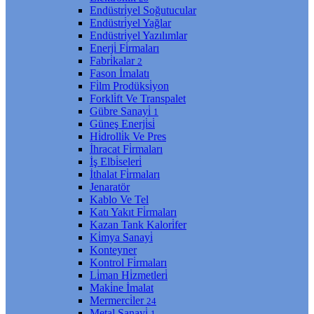
Endüstri̇yel Soğutucular
Endüstri̇yel Yağlar
Endüstri̇yel Yazılımlar
Enerji̇ Fi̇rmaları
Fabri̇kalar
2
Fason İmalatı
Fi̇lm Prodüksi̇yon
Forkli̇ft Ve Transpalet
Gübre Sanayi̇
1
Güneş Enerji̇si̇
Hi̇drolli̇k Ve Pres
İhracat Fi̇rmaları
İş Elbi̇seleri̇
İthalat Fi̇rmaları
Jenaratör
Kablo Ve Tel
Katı Yakıt Fi̇rmaları
Kazan Tank Kalori̇fer
Ki̇mya Sanayi̇
Konteyner
Kontrol Fi̇rmaları
Li̇man Hi̇zmetleri̇
Maki̇ne İmalat
Mermerci̇ler
24
Metal Sanayi̇
1