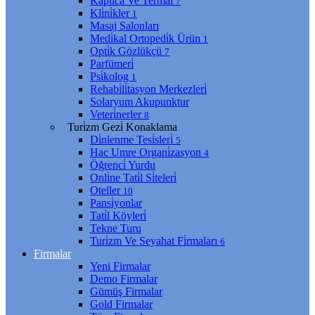
Kaplıca Ve Termal
7
Kli̇ni̇kler
1
Masaj Salonları
Medi̇kal Ortopedi̇k Ürün
1
Opti̇k Gözlükçü
7
Parfümeri̇
Psi̇kolog
1
Rehabi̇li̇tasyon Merkezleri̇
Solaryum Akupunktur
Veteri̇nerler
8
Turi̇zm Gezi̇ Konaklama
Di̇nlenme Tesi̇sleri̇
5
Hac Umre Organi̇zasyon
4
Öğrenci̇ Yurdu
Onli̇ne Tati̇l Si̇teleri̇
Oteller
10
Pansi̇yonlar
Tati̇l Köyleri̇
Tekne Turu
Turi̇zm Ve Seyahat Fi̇rmaları
6
Firmalar
Yeni Firmalar
Demo Firmalar
Gümüş Firmalar
Gold Firmalar