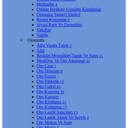
Muhtarlar
4
Odalar Bi̇rli̇kler Gönüllü Kuruluşlar
Organi̇ze Sanayi̇ Si̇teleri̇
Resmi̇ Kurumlar
6
Si̇yasi̇ Parti̇ Ve Dernekler
Vakıflar
Vali̇li̇k
Otomoti̇v
Ağır Vasıta Tami̇r
2
Akü
Bi̇si̇klet Motosi̇klet Tami̇r Ve Satış
11
Modi̇fi̇ye Ve Oto Aksesuar
23
Oto Cam
1
Oto Döşeme
8
Oto Egzoz
Oto Elektri̇k
12
Oto Galeri̇
61
Oto Kaporta
28
Oto Karoser
Oto Ki̇ralama
21
Oto Kurtarma
17
Oto Lasti̇k Satıcıları
15
Oto Lasti̇k Tami̇r Ve Servi̇s
4
Oto Makas Ve Şase
Oto Motor
1