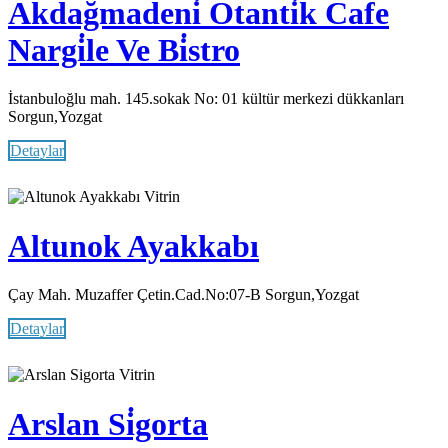
Akdağmadeni̇ Otanti̇k Cafe
Nargi̇le Ve Bi̇stro
İstanbuloğlu mah. 145.sokak No: 01 kültür merkezi dükkanları
Sorgun,Yozgat
Detaylar
Vitrin
Altunok Ayakkabı
Çay Mah. Muzaffer Çetin.Cad.No:07-B Sorgun,Yozgat
Detaylar
Vitrin
Arslan Si̇gorta