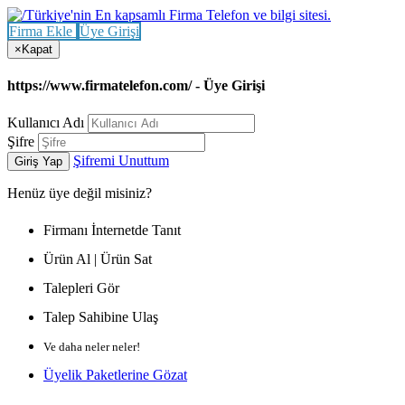
Firma Ekle
Üye Girişi
×
Kapat
https://www.firmatelefon.com/ - Üye Girişi
Kullanıcı Adı
Şifre
Şifremi Unuttum
Giriş Yap
Henüz
üye değil misiniz?
Firmanı İnternetde Tanıt
Ürün Al | Ürün Sat
Talepleri Gör
Talep Sahibine Ulaş
Ve daha neler neler!
Üyelik Paketlerine Gözat