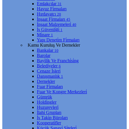
Emlakçılar
31
Havuz Fi̇rmaları
Hırdavatçı
20
İnşaat Fi̇rmaları
45
İnşaat Malzemeleri̇
40
İş Güvenli̇ği̇
1
Mi̇nare
1
Yapı Deneti̇m Fi̇rmaları
Kamu Kuruluş Ve Dernekler
Bankalar
10
Barolar
Bayi̇li̇k Ve Franchi̇si̇ng
Beledi̇yeler
6
Cenaze İşleri̇
Danışmanlık
1
Dernekler
Fuar Fi̇rmaları
Fuar Ve Kongre Merkezleri̇
Gümrük
Holdi̇ngler
Huzurevleri̇
İlahi̇ Grupları
İş Taki̇p Büroları
Kooperati̇fler
Küçük Sanayi̇ Si̇teleri̇