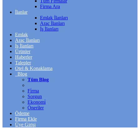
Tüm Firmalar
Firma Ara
İlanlar
Emlak İlanları
Araç İlanları
İş İlanları
Emlak
Araç İlanları
İş İlanları
Ürünler
Haberler
Talepler
Otel & Konaklama
Blog
Tüm Blog
Fi̇rma
Sorgun
Ekonomi̇
Öneri̇ler
Ödeme
Firma Ekle
Üye Girişi