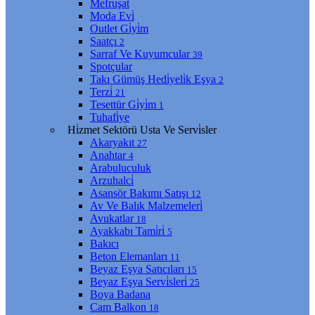
Mefruşat
Moda Evi̇
Outlet Gi̇yi̇m
Saatçı
2
Sarraf Ve Kuyumcular
39
Spotçular
Takı Gümüş Hedi̇yeli̇k Eşya
2
Terzi̇
21
Tesettür Gi̇yi̇m
1
Tuhafi̇ye
Hi̇zmet Sektörü Usta Ve Servi̇sler
Akaryakıt
27
Anahtar
4
Arabuluculuk
Arzuhalci̇
Asansör Bakımı Satışı
12
Av Ve Balık Malzemeleri̇
Avukatlar
18
Ayakkabı Tami̇ri̇
5
Bakıcı
Beton Elemanları
11
Beyaz Eşya Satıcıları
15
Beyaz Eşya Servi̇sleri̇
25
Boya Badana
Cam Balkon
18