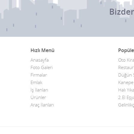
Bizden
Hızlı Menü
Popüle
Anasayfa
Oto Kir
Foto Galeri
Restaur
Firmalar
Düğün S
Emlak
Kanepe T
İş İlanları
Halı Yı
Ürünler
2.El Eşy
Araç İlanları
Gelinlikç