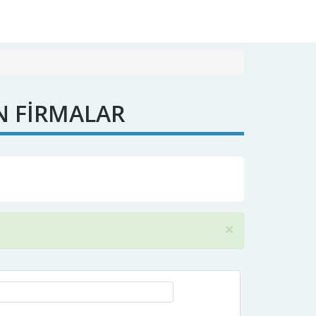
N FİRMALAR
×