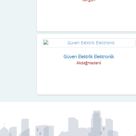
Güven Elektri̇k Elektroni̇k
Akdağmadeni̇