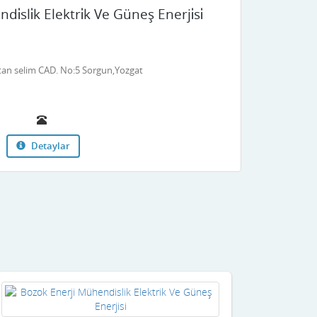
i̇sli̇k Elektri̇k Ve Güneş Enerji̇si̇
tan selim CAD. No:5 Sorgun,Yozgat
Detaylar