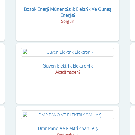
Bozok Enerji̇ Mühendi̇sli̇k Elektri̇k Ve Güneş
Enerji̇si̇
Sorgun
Güven Elektri̇k Elektroni̇k
Akdağmadeni̇
Dmr Pano Ve Elektri̇k San. A.ş
Yeni̇mahalle