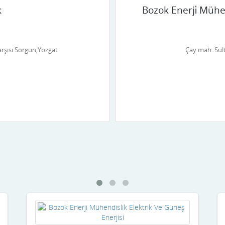
k
Bozok Enerji̇ Mühend
rşısı Sorgun,Yozgat
Çay mah. Sul