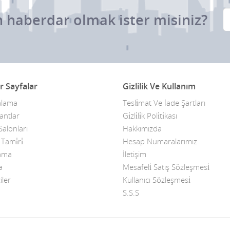
 haberdar olmak ister misiniz?
r Sayfalar
Gizlilik Ve Kullanım
alama
Tesli̇mat Ve İade Şartları
antlar
Gi̇zli̇li̇k Poli̇ti̇kası
alonları
Hakkımızda
ami̇ri̇
Hesap Numaralarımız
kama
İletişim
a
Mesafeli̇ Satış Sözleşmesi̇
iler
Kullanıcı Sözleşmesi̇
S.S.S