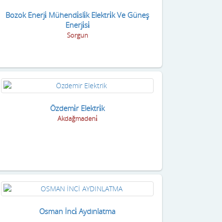
Bozok Enerji̇ Mühendi̇sli̇k Elektri̇k Ve Güneş
Enerji̇si̇
Sorgun
Özdemi̇r Elektri̇k
Akdağmadeni̇
Osman İnci̇ Aydınlatma