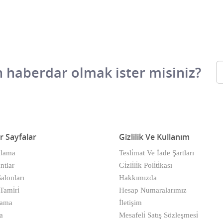
 haberdar olmak ister misiniz?
r Sayfalar
Gizlilik Ve Kullanım
alama
Tesli̇mat Ve İade Şartları
ntlar
Gi̇zli̇li̇k Poli̇ti̇kası
alonları
Hakkımızda
ami̇ri̇
Hesap Numaralarımız
kama
İletişim
a
Mesafeli̇ Satış Sözleşmesi̇