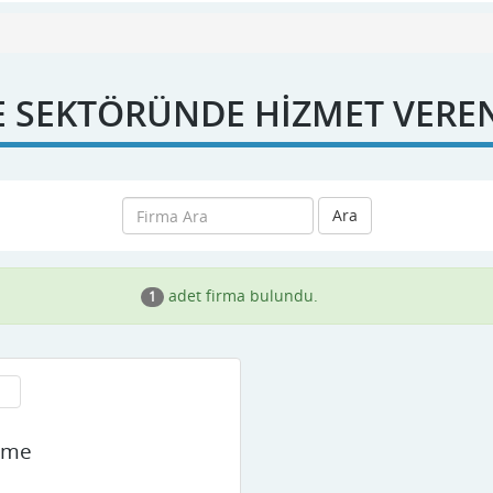
 SEKTÖRÜNDE HİZMET VERE
Ara
adet firma bulundu.
1
eme