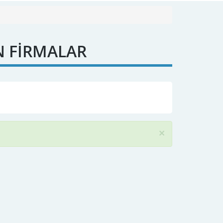
N FİRMALAR
×