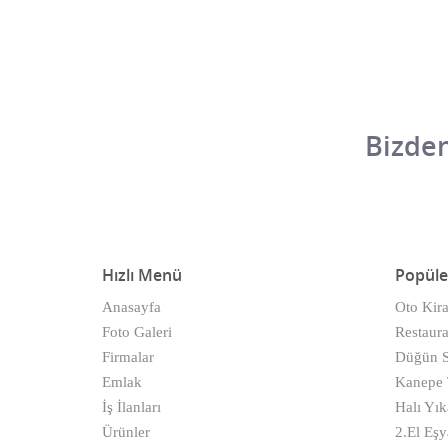
Bizden
Hızlı Menü
Popüle
Anasayfa
Oto Kir
Foto Galeri
Restaura
Firmalar
Düğün S
Emlak
Kanepe T
İş İlanları
Halı Yı
Ürünler
2.El Eşy