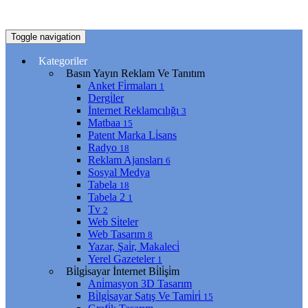
Toggle navigation
Kategoriler
Basın Yayın Reklam Ve Tanıtım
Anket Fi̇rmaları
1
Dergi̇ler
İnternet Reklamcılığı
3
Matbaa
15
Patent Marka Li̇sans
Radyo
18
Reklam Ajansları
6
Sosyal Medya
Tabela
18
Tabela 2
1
Tv
2
Web Si̇teler
Web Tasarım
8
Yazar, Şai̇r, Makaleci̇
Yerel Gazeteler
1
Bi̇lgi̇sayar İnternet Bi̇li̇şi̇m
Ani̇masyon 3D Tasarım
Bi̇lgi̇sayar Satış Ve Tami̇ri̇
15