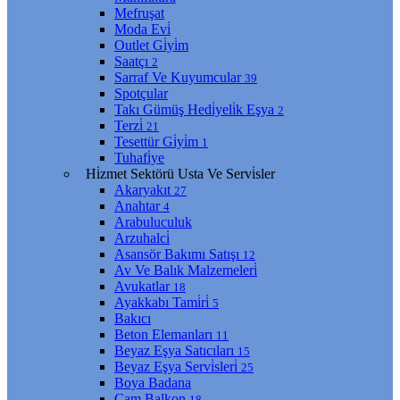
Mefruşat
Moda Evi̇
Outlet Gi̇yi̇m
Saatçı
2
Sarraf Ve Kuyumcular
39
Spotçular
Takı Gümüş Hedi̇yeli̇k Eşya
2
Terzi̇
21
Tesettür Gi̇yi̇m
1
Tuhafi̇ye
Hi̇zmet Sektörü Usta Ve Servi̇sler
Akaryakıt
27
Anahtar
4
Arabuluculuk
Arzuhalci̇
Asansör Bakımı Satışı
12
Av Ve Balık Malzemeleri̇
Avukatlar
18
Ayakkabı Tami̇ri̇
5
Bakıcı
Beton Elemanları
11
Beyaz Eşya Satıcıları
15
Beyaz Eşya Servi̇sleri̇
25
Boya Badana
Cam Balkon
18