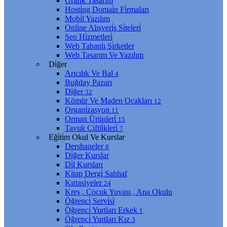
Grafi̇k Tasarım
Hosti̇ng Domai̇n Fi̇rmaları
Mobi̇l Yazılım
Onli̇ne Alışveri̇ş Si̇teleri̇
Seo Hi̇zmetleri̇
Web Tabanlı Şi̇rketler
Web Tasarım Ve Yazılım
Di̇ğer
Arıcılık Ve Bal
4
Buğday Pazarı
Di̇ğer
32
Kömür Ve Maden Ocakları
12
Organi̇zasyon
11
Orman Ürünleri̇
15
Tavuk Çi̇ftli̇kleri̇
7
Eği̇ti̇m Okul Ve Kurslar
Dershaneler
8
Di̇ğer Kurslar
Di̇l Kursları
Ki̇tap Dergi̇ Sahhaf
Kırtasi̇yeler
24
Kreş , Çocuk Yuvası , Ana Okulu
Öğrenci̇ Servi̇si̇
Öğrenci̇ Yurtları Erkek
1
Öğrenci̇ Yurtları Kız
3