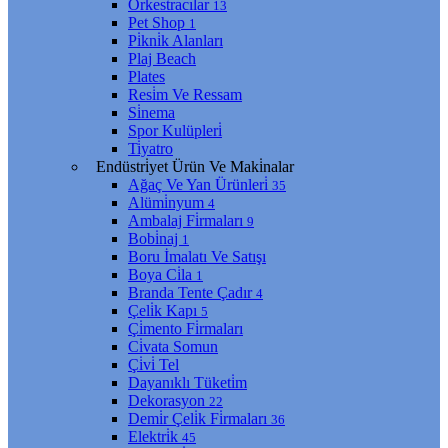
Orkestracılar
13
Pet Shop
1
Pi̇kni̇k Alanları
Plaj Beach
Plates
Resi̇m Ve Ressam
Si̇nema
Spor Kulüpleri̇
Ti̇yatro
Endüstri̇yet Ürün Ve Maki̇nalar
Ağaç Ve Yan Ürünleri̇
35
Alümi̇nyum
4
Ambalaj Fi̇rmaları
9
Bobi̇naj
1
Boru İmalatı Ve Satışı
Boya Ci̇la
1
Branda Tente Çadır
4
Çeli̇k Kapı
5
Çi̇mento Fi̇rmaları
Ci̇vata Somun
Çi̇vi̇ Tel
Dayanıklı Tüketi̇m
Dekorasyon
22
Demi̇r Çeli̇k Fi̇rmaları
36
Elektri̇k
45