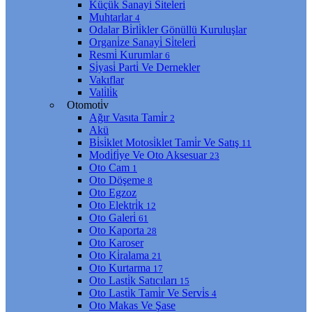
Küçük Sanayi̇ Si̇teleri̇
Muhtarlar
4
Odalar Bi̇rli̇kler Gönüllü Kuruluşlar
Organi̇ze Sanayi̇ Si̇teleri̇
Resmi̇ Kurumlar
6
Si̇yasi̇ Parti̇ Ve Dernekler
Vakıflar
Vali̇li̇k
Otomoti̇v
Ağır Vasıta Tami̇r
2
Akü
Bi̇si̇klet Motosi̇klet Tami̇r Ve Satış
11
Modi̇fi̇ye Ve Oto Aksesuar
23
Oto Cam
1
Oto Döşeme
8
Oto Egzoz
Oto Elektri̇k
12
Oto Galeri̇
61
Oto Kaporta
28
Oto Karoser
Oto Ki̇ralama
21
Oto Kurtarma
17
Oto Lasti̇k Satıcıları
15
Oto Lasti̇k Tami̇r Ve Servi̇s
4
Oto Makas Ve Şase