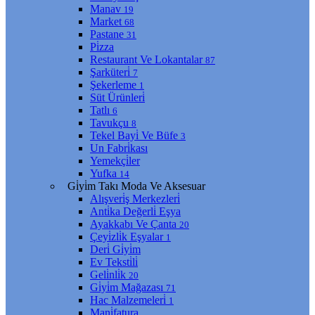
Manav
19
Market
68
Pastane
31
Pi̇zza
Restaurant Ve Lokantalar
87
Şarküteri̇
7
Şekerleme
1
Süt Ürünleri̇
Tatlı
6
Tavukçu
8
Tekel Bayi̇ Ve Büfe
3
Un Fabri̇kası
Yemekçi̇ler
Yufka
14
Gi̇yi̇m Takı Moda Ve Aksesuar
Alışveri̇ş Merkezleri̇
Anti̇ka Değerli̇ Eşya
Ayakkabı Ve Çanta
20
Çeyi̇zli̇k Eşyalar
1
Deri̇ Gi̇yi̇m
Ev Teksti̇li̇
Geli̇nli̇k
20
Gi̇yi̇m Mağazası
71
Hac Malzemeleri̇
1
Mani̇fatura