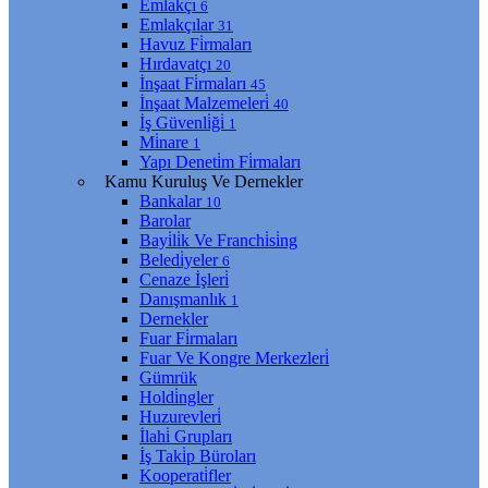
Emlakçı
6
Emlakçılar
31
Havuz Fi̇rmaları
Hırdavatçı
20
İnşaat Fi̇rmaları
45
İnşaat Malzemeleri̇
40
İş Güvenli̇ği̇
1
Mi̇nare
1
Yapı Deneti̇m Fi̇rmaları
Kamu Kuruluş Ve Dernekler
Bankalar
10
Barolar
Bayi̇li̇k Ve Franchi̇si̇ng
Beledi̇yeler
6
Cenaze İşleri̇
Danışmanlık
1
Dernekler
Fuar Fi̇rmaları
Fuar Ve Kongre Merkezleri̇
Gümrük
Holdi̇ngler
Huzurevleri̇
İlahi̇ Grupları
İş Taki̇p Büroları
Kooperati̇fler