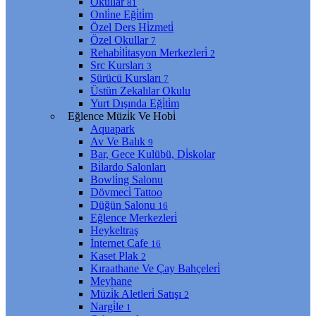
Okullar
81
Onli̇ne Eği̇ti̇m
Özel Ders Hi̇zmeti̇
Özel Okullar
7
Rehabi̇li̇tasyon Merkezleri̇
2
Src Kursları
3
Sürücü Kursları
7
Üstün Zekalılar Okulu
Yurt Dışında Eği̇ti̇m
Eğlence Müzi̇k Ve Hobi̇
Aquapark
Av Ve Balık
9
Bar, Gece Kulübü, Di̇skolar
Bi̇lardo Salonları
Bowli̇ng Salonu
Dövmeci̇ Tattoo
Düğün Salonu
16
Eğlence Merkezleri̇
Heykeltraş
İnternet Cafe
16
Kaset Plak
2
Kıraathane Ve Çay Bahçeleri̇
Meyhane
Müzi̇k Aletleri̇ Satışı
2
Nargi̇le
1