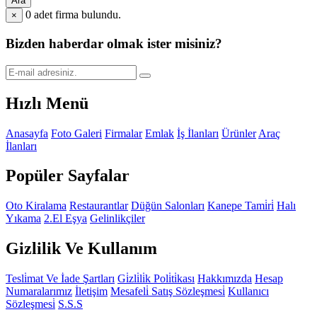
Ara
0
adet firma bulundu.
×
Bizden haberdar olmak ister misiniz?
Hızlı Menü
Anasayfa
Foto Galeri
Firmalar
Emlak
İş İlanları
Ürünler
Araç
İlanları
Popüler Sayfalar
Oto Kiralama
Restaurantlar
Düğün Salonları
Kanepe Tami̇ri̇
Halı
Yıkama
2.El Eşya
Gelinlikçiler
Gizlilik Ve Kullanım
Tesli̇mat Ve İade Şartları
Gi̇zli̇li̇k Poli̇ti̇kası
Hakkımızda
Hesap
Numaralarımız
İletişim
Mesafeli̇ Satış Sözleşmesi̇
Kullanıcı
Sözleşmesi̇
S.S.S