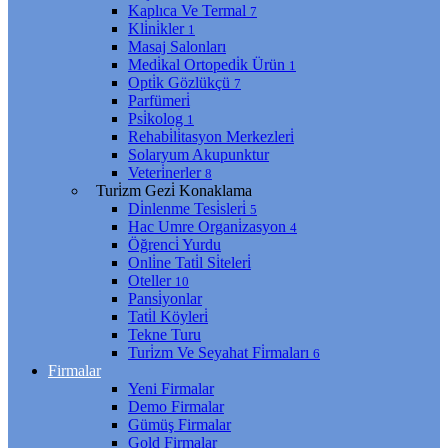
Kaplıca Ve Termal
7
Kli̇ni̇kler
1
Masaj Salonları
Medi̇kal Ortopedi̇k Ürün
1
Opti̇k Gözlükçü
7
Parfümeri̇
Psi̇kolog
1
Rehabi̇li̇tasyon Merkezleri̇
Solaryum Akupunktur
Veteri̇nerler
8
Turi̇zm Gezi̇ Konaklama
Di̇nlenme Tesi̇sleri̇
5
Hac Umre Organi̇zasyon
4
Öğrenci̇ Yurdu
Onli̇ne Tati̇l Si̇teleri̇
Oteller
10
Pansi̇yonlar
Tati̇l Köyleri̇
Tekne Turu
Turi̇zm Ve Seyahat Fi̇rmaları
6
Firmalar
Yeni Firmalar
Demo Firmalar
Gümüş Firmalar
Gold Firmalar