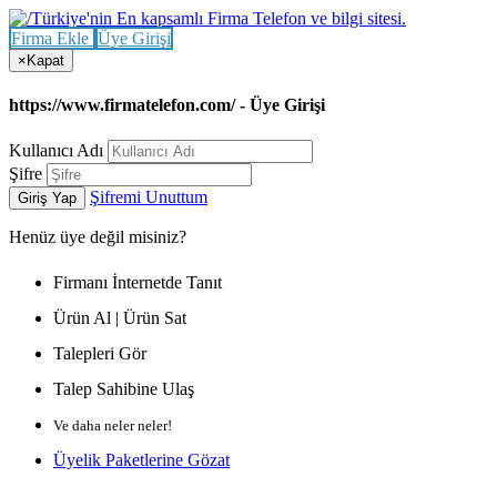
Firma Ekle
Üye Girişi
×
Kapat
https://www.firmatelefon.com/ - Üye Girişi
Kullanıcı Adı
Şifre
Şifremi Unuttum
Giriş Yap
Henüz
üye değil misiniz?
Firmanı İnternetde Tanıt
Ürün Al | Ürün Sat
Talepleri Gör
Talep Sahibine Ulaş
Ve daha neler neler!
Üyelik Paketlerine Gözat