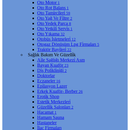
Oto Motor
1
Oto Rot Balans
1
Oto Tami̇rci̇leri̇
59
Oto Yağ Ve Fi̇ltre
2
Oto Yedek Parça
8
Oto Yetki̇li̇ Servi̇s
1
Oto Yıkama
32
Otobüs İşletmeleri̇
12
Otogaz Dönüşüm Lpg Fi̇rmaları
5
Traktör Bayi̇leri̇
22
Sağlık Bakım Ve Güzelli̇k
Ai̇le Sağlığı Merkezi̇ Asm
Bayan Kuaför
23
Di̇ş Poli̇kli̇ni̇ği̇
2
Doktorlar
Eczaneler
16
Epi̇lasyon Lazer
Erkek Kuaför- Berber
26
Eroti̇k Shop
Esteti̇k Merkezleri̇
Güzelli̇k Salonları
2
Hacamat
1
Hamam Sauna
Hastaneler
İlaç Fi̇rmaları