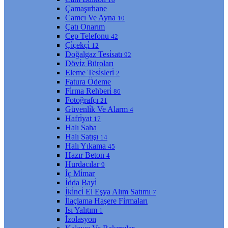
Çamaşırhane
Camcı Ve Ayna
10
Çatı Onarım
Cep Telefonu
42
Çi̇çekçi̇
12
Doğalgaz Tesi̇satı
92
Dövi̇z Büroları
Eleme Tesi̇sleri̇
2
Fatura Ödeme
Fi̇rma Rehberi̇
86
Fotoğrafçı
21
Güvenli̇k Ve Alarm
4
Hafri̇yat
17
Halı Saha
Halı Satışı
14
Halı Yıkama
45
Hazır Beton
4
Hurdacılar
9
İç Mi̇mar
İdda Bayi̇
İki̇nci̇ El Eşya Alım Satımı
7
İlaçlama Haşere Fi̇rmaları
Isı Yalıtım
1
İzolasyon