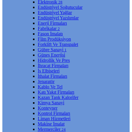
Elektroni̇k
28
Endüstri̇yel Soğutucular
Endüstri̇yel Yağlar
Endüstri̇yel Yazılımlar
Enerji̇ Fi̇rmaları
Fabri̇kalar
2
Fason İmalatı
Fi̇lm Prodüksi̇yon
Forkli̇ft Ve Transpalet
Gübre Sanayi̇
1
Güneş Enerji̇si̇
Hi̇drolli̇k Ve Pres
İhracat Fi̇rmaları
İş Elbi̇seleri̇
İthalat Fi̇rmaları
Jenaratör
Kablo Ve Tel
Katı Yakıt Fi̇rmaları
Kazan Tank Kalori̇fer
Ki̇mya Sanayi̇
Konteyner
Kontrol Fi̇rmaları
Li̇man Hi̇zmetleri̇
Maki̇ne İmalat
Mermerci̇ler
24