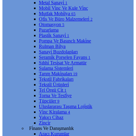
Metal Sanayi̇
1
Mobi̇l Vi̇nç Ve Kule Vi̇nç
Mutfak Mobi̇lya
65
Ofi̇s Ve Büro Malzemeleri̇
2
Otomasyon
5
Pazarlama
Plasti̇k Sanayi̇
1
Pompa Ve Basınçlı Maki̇ne
Rulman Bi̇lya
Sanayi̇ Buzdolapları
Serami̇k Porselen Fayans
1
Sıhhi̇ Tesi̇sat Ve Armatür
Sulama Si̇stemleri̇
Tarım Maki̇naları
19
Teksti̇l Fabri̇kaları
Teksti̇l Ürünleri̇
Tel Örgü Çi̇t
1
Torna Ve Tesfi̇ye
Tüpçüler
9
Uluslararası Taşıma Loji̇sti̇k
Vi̇nç Ki̇ralama
4
Yakıcı Ci̇haz
Zi̇nci̇r
Fi̇nans Ve Danışmanlık
Aracı Kurumlar