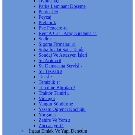
Oyuncakçı
Parke Lami̇nant Döşeme
Perdeci̇
29
Peyzaj
Prefabri̇k
Pvc Pencere
48
Rent A Car - Araç Ki̇ralama
11
Sedi̇r
1
Si̇gorta Fi̇rmaları
31
Soba İmalat Satış Tami̇r
Sondaj Ve Artezyen İşleri̇
Su Arıtma
8
Su Damacana Servi̇si̇
7
Su Tesi̇satı
8
Taksi̇
21
Temi̇zli̇k
14
Tercüme Büroları
2
Traktör Tami̇ri̇
5
Vi̇danjör
Yangın Söndürme
Yaşam Öğrenci̇ Koçluğu
Yorgan
8
Zahi̇re Ve Yem
2
Züccaci̇ye
13
İnşaat Emlak Ve Yapı Deneti̇m