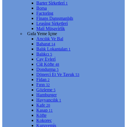
Barter Şi̇rketleri̇
1
Borsa
Factori̇ng
Fi̇nans Danışmanlığı
Leasi̇ng Şi̇rketleri̇
Mali̇ Müşavi̇rli̇k
Gıda Yeme İçme
Arıcılık Ve Bal
Baharat
14
Balık Lokantaları
1
Balıkçı
5
Çay Evleri̇
Çi̇ğ Köfte
48
Dondurma
5
Dönerci̇ Et Ve Tavuk
53
Fi̇dan
2
Fırın
32
Gözleme
5
Hamburger
Hayvancılık
1
Kafe
20
Kasap
11
Köfte
Kokoreç
Kuruyemi̇ş