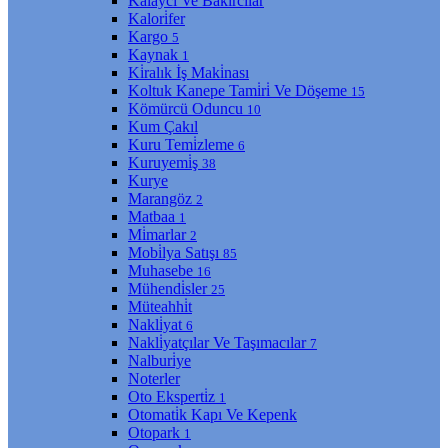
Kalaycı Ve Bakırcılar
Kalori̇fer
Kargo
5
Kaynak
1
Ki̇ralık İş Maki̇nası
Koltuk Kanepe Tami̇ri̇ Ve Döşeme
15
Kömürcü Oduncu
10
Kum Çakıl
Kuru Temi̇zleme
6
Kuruyemi̇ş
38
Kurye
Marangöz
2
Matbaa
1
Mi̇marlar
2
Mobi̇lya Satışı
85
Muhasebe
16
Mühendi̇sler
25
Müteahhi̇t
Nakli̇yat
6
Nakli̇yatçılar Ve Taşımacılar
7
Nalburi̇ye
Noterler
Oto Eksperti̇z
1
Otomati̇k Kapı Ve Kepenk
Otopark
1