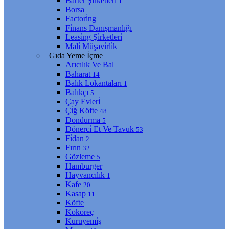
Barter Şi̇rketleri̇
1
Borsa
Factori̇ng
Fi̇nans Danışmanlığı
Leasi̇ng Şi̇rketleri̇
Mali̇ Müşavi̇rli̇k
Gıda Yeme İçme
Arıcılık Ve Bal
Baharat
14
Balık Lokantaları
1
Balıkçı
5
Çay Evleri̇
Çi̇ğ Köfte
48
Dondurma
5
Dönerci̇ Et Ve Tavuk
53
Fi̇dan
2
Fırın
32
Gözleme
5
Hamburger
Hayvancılık
1
Kafe
20
Kasap
11
Köfte
Kokoreç
Kuruyemi̇ş