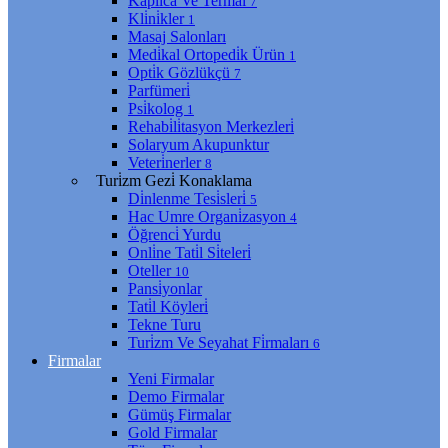
Kaplıca Ve Termal
7
Kli̇ni̇kler
1
Masaj Salonları
Medi̇kal Ortopedi̇k Ürün
1
Opti̇k Gözlükçü
7
Parfümeri̇
Psi̇kolog
1
Rehabi̇li̇tasyon Merkezleri̇
Solaryum Akupunktur
Veteri̇nerler
8
Turi̇zm Gezi̇ Konaklama
Di̇nlenme Tesi̇sleri̇
5
Hac Umre Organi̇zasyon
4
Öğrenci̇ Yurdu
Onli̇ne Tati̇l Si̇teleri̇
Oteller
10
Pansi̇yonlar
Tati̇l Köyleri̇
Tekne Turu
Turi̇zm Ve Seyahat Fi̇rmaları
6
Firmalar
Yeni Firmalar
Demo Firmalar
Gümüş Firmalar
Gold Firmalar