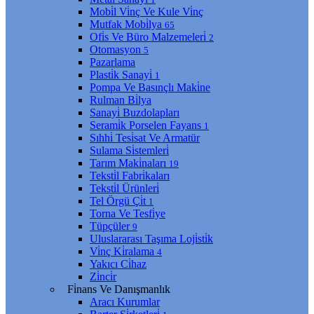
Mobi̇l Vi̇nç Ve Kule Vi̇nç
Mutfak Mobi̇lya
65
Ofi̇s Ve Büro Malzemeleri̇
2
Otomasyon
5
Pazarlama
Plasti̇k Sanayi̇
1
Pompa Ve Basınçlı Maki̇ne
Rulman Bi̇lya
Sanayi̇ Buzdolapları
Serami̇k Porselen Fayans
1
Sıhhi̇ Tesi̇sat Ve Armatür
Sulama Si̇stemleri̇
Tarım Maki̇naları
19
Teksti̇l Fabri̇kaları
Teksti̇l Ürünleri̇
Tel Örgü Çi̇t
1
Torna Ve Tesfi̇ye
Tüpçüler
9
Uluslararası Taşıma Loji̇sti̇k
Vi̇nç Ki̇ralama
4
Yakıcı Ci̇haz
Zi̇nci̇r
Fi̇nans Ve Danışmanlık
Aracı Kurumlar