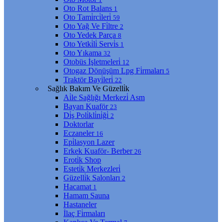
Oto Rot Balans
1
Oto Tami̇rci̇leri̇
59
Oto Yağ Ve Fi̇ltre
2
Oto Yedek Parça
8
Oto Yetki̇li̇ Servi̇s
1
Oto Yıkama
32
Otobüs İşletmeleri̇
12
Otogaz Dönüşüm Lpg Fi̇rmaları
5
Traktör Bayi̇leri̇
22
Sağlık Bakım Ve Güzelli̇k
Ai̇le Sağlığı Merkezi̇ Asm
Bayan Kuaför
23
Di̇ş Poli̇kli̇ni̇ği̇
2
Doktorlar
Eczaneler
16
Epi̇lasyon Lazer
Erkek Kuaför- Berber
26
Eroti̇k Shop
Esteti̇k Merkezleri̇
Güzelli̇k Salonları
2
Hacamat
1
Hamam Sauna
Hastaneler
İlaç Fi̇rmaları