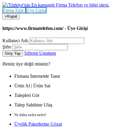
Firma Ekle
Üye Girişi
×
Kapat
https://www.firmatelefon.com/ - Üye Girişi
Kullanıcı Adı
Şifre
Şifremi Unuttum
Giriş Yap
Henüz
üye değil misiniz?
Firmanı İnternetde Tanıt
Ürün Al | Ürün Sat
Talepleri Gör
Talep Sahibine Ulaş
Ve daha neler neler!
Üyelik Paketlerine Gözat