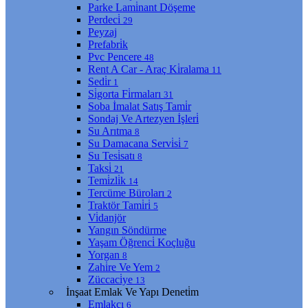
Parke Lami̇nant Döşeme
Perdeci̇
29
Peyzaj
Prefabri̇k
Pvc Pencere
48
Rent A Car - Araç Ki̇ralama
11
Sedi̇r
1
Si̇gorta Fi̇rmaları
31
Soba İmalat Satış Tami̇r
Sondaj Ve Artezyen İşleri̇
Su Arıtma
8
Su Damacana Servi̇si̇
7
Su Tesi̇satı
8
Taksi̇
21
Temi̇zli̇k
14
Tercüme Büroları
2
Traktör Tami̇ri̇
5
Vi̇danjör
Yangın Söndürme
Yaşam Öğrenci̇ Koçluğu
Yorgan
8
Zahi̇re Ve Yem
2
Züccaci̇ye
13
İnşaat Emlak Ve Yapı Deneti̇m
Emlakçı
6