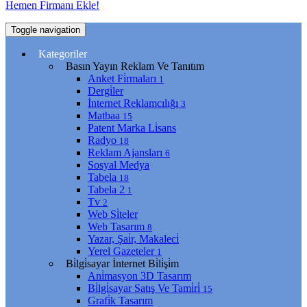
Hemen Firmanı Ekle!
Toggle navigation
Kategoriler
Basın Yayın Reklam Ve Tanıtım
Anket Fi̇rmaları
1
Dergi̇ler
İnternet Reklamcılığı
3
Matbaa
15
Patent Marka Li̇sans
Radyo
18
Reklam Ajansları
6
Sosyal Medya
Tabela
18
Tabela 2
1
Tv
2
Web Si̇teler
Web Tasarım
8
Yazar, Şai̇r, Makaleci̇
Yerel Gazeteler
1
Bi̇lgi̇sayar İnternet Bi̇li̇şi̇m
Ani̇masyon 3D Tasarım
Bi̇lgi̇sayar Satış Ve Tami̇ri̇
15
Grafi̇k Tasarım