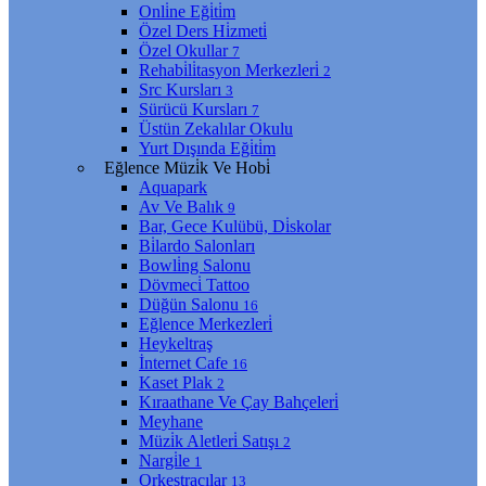
Onli̇ne Eği̇ti̇m
Özel Ders Hi̇zmeti̇
Özel Okullar
7
Rehabi̇li̇tasyon Merkezleri̇
2
Src Kursları
3
Sürücü Kursları
7
Üstün Zekalılar Okulu
Yurt Dışında Eği̇ti̇m
Eğlence Müzi̇k Ve Hobi̇
Aquapark
Av Ve Balık
9
Bar, Gece Kulübü, Di̇skolar
Bi̇lardo Salonları
Bowli̇ng Salonu
Dövmeci̇ Tattoo
Düğün Salonu
16
Eğlence Merkezleri̇
Heykeltraş
İnternet Cafe
16
Kaset Plak
2
Kıraathane Ve Çay Bahçeleri̇
Meyhane
Müzi̇k Aletleri̇ Satışı
2
Nargi̇le
1
Orkestracılar
13