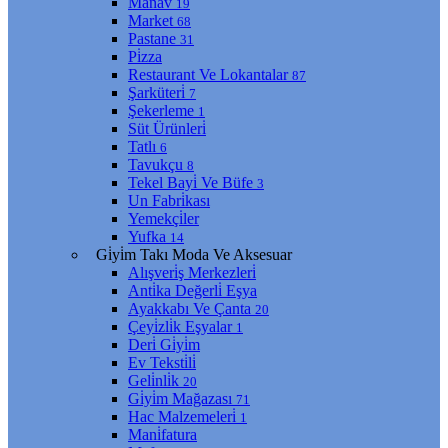
Manav
19
Market
68
Pastane
31
Pi̇zza
Restaurant Ve Lokantalar
87
Şarküteri̇
7
Şekerleme
1
Süt Ürünleri̇
Tatlı
6
Tavukçu
8
Tekel Bayi̇ Ve Büfe
3
Un Fabri̇kası
Yemekçi̇ler
Yufka
14
Gi̇yi̇m Takı Moda Ve Aksesuar
Alışveri̇ş Merkezleri̇
Anti̇ka Değerli̇ Eşya
Ayakkabı Ve Çanta
20
Çeyi̇zli̇k Eşyalar
1
Deri̇ Gi̇yi̇m
Ev Teksti̇li̇
Geli̇nli̇k
20
Gi̇yi̇m Mağazası
71
Hac Malzemeleri̇
1
Mani̇fatura