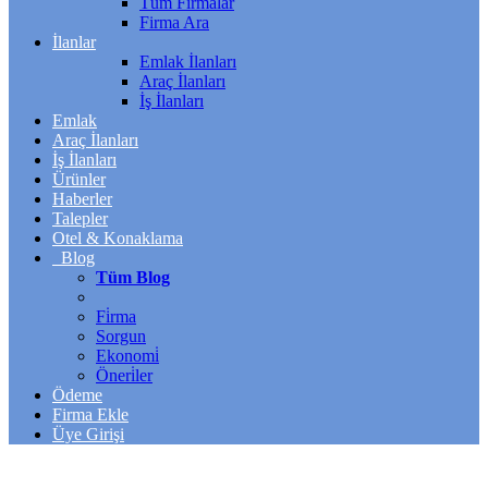
Tüm Firmalar
Firma Ara
İlanlar
Emlak İlanları
Araç İlanları
İş İlanları
Emlak
Araç İlanları
İş İlanları
Ürünler
Haberler
Talepler
Otel & Konaklama
Blog
Tüm Blog
Fi̇rma
Sorgun
Ekonomi̇
Öneri̇ler
Ödeme
Firma Ekle
Üye Girişi