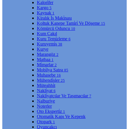
Kalori̇fer
Kargo
5
Kaynak
1
Ki̇ralık İş Maki̇nası
Koltuk Kanepe Tami̇ri̇ Ve Döşeme
15
Kömürcü Oduncu
10
Kum Çakıl
Kuru Temi̇zleme
6
Kuruyemi̇ş
38
Kurye
Marangöz
2
Matbaa
1
Mi̇marlar
2
Mobi̇lya Satışı
85
Muhasebe
16
Mühendi̇sler
25
Müteahhi̇t
Nakli̇yat
6
Nakli̇yatçılar Ve Taşımacılar
7
Nalburi̇ye
Noterler
Oto Eksperti̇z
1
Otomati̇k Kapı Ve Kepenk
Otopark
1
Oyuncakçı