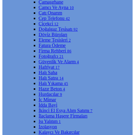
Çamaşırhane
Camcı Ve Ayna
10
Çatı Onarım
Cep Telefonu
42
Çi̇çekçi̇
12
Doğalgaz Tesi̇satı
92
Dövi̇z Büroları
Eleme Tesi̇sleri̇
2
Fatura Ödeme
Fi̇rma Rehberi̇
86
Fotoğrafçı
21
Güvenli̇k Ve Alarm
4
Hafri̇yat
17
Halı Saha
Halı Satışı
14
Halı Yıkama
45
Hazır Beton
4
Hurdacılar
9
İç Mi̇mar
İdda Bayi̇
İki̇nci̇ El Eşya Alım Satımı
7
İlaçlama Haşere Fi̇rmaları
Isı Yalıtım
1
İzolasyon
Kalaycı Ve Bakırcılar