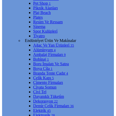
Pet Shop
1
Pi̇kni̇k Alanları
Plaj Beach
Plates
Resi̇m Ve Ressam
Si̇nema
Spor Kulüpleri̇
Ti̇yatro
Endüstri̇yet Ürün Ve Maki̇nalar
Ağaç Ve Yan Ürünleri̇
35
Alümi̇nyum
4
Ambalaj Fi̇rmaları
9
Bobi̇naj
1
Boru İmalatı Ve Satışı
Boya Ci̇la
1
Branda Tente Çadır
4
Çeli̇k Kapı
5
Çi̇mento Fi̇rmaları
Ci̇vata Somun
Çi̇vi̇ Tel
Dayanıklı Tüketi̇m
Dekorasyon
22
Demi̇r Çeli̇k Fi̇rmaları
36
Elektri̇k
45
Elektroni̇k
28