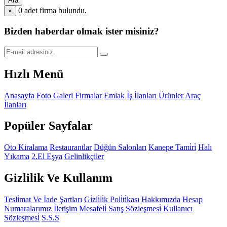
Ara
0
adet firma bulundu.
×
Bizden haberdar olmak ister misiniz?
Hızlı Menü
Anasayfa
Foto Galeri
Firmalar
Emlak
İş İlanları
Ürünler
Araç
İlanları
Popüler Sayfalar
Oto Kiralama
Restaurantlar
Düğün Salonları
Kanepe Tami̇ri̇
Halı
Yıkama
2.El Eşya
Gelinlikçiler
Gizlilik Ve Kullanım
Tesli̇mat Ve İade Şartları
Gi̇zli̇li̇k Poli̇ti̇kası
Hakkımızda
Hesap
Numaralarımız
İletişim
Mesafeli̇ Satış Sözleşmesi̇
Kullanıcı
Sözleşmesi̇
S.S.S