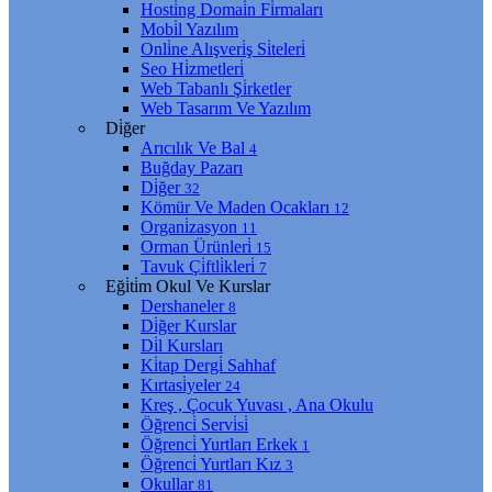
Hosti̇ng Domai̇n Fi̇rmaları
Mobi̇l Yazılım
Onli̇ne Alışveri̇ş Si̇teleri̇
Seo Hi̇zmetleri̇
Web Tabanlı Şi̇rketler
Web Tasarım Ve Yazılım
Di̇ğer
Arıcılık Ve Bal
4
Buğday Pazarı
Di̇ğer
32
Kömür Ve Maden Ocakları
12
Organi̇zasyon
11
Orman Ürünleri̇
15
Tavuk Çi̇ftli̇kleri̇
7
Eği̇ti̇m Okul Ve Kurslar
Dershaneler
8
Di̇ğer Kurslar
Di̇l Kursları
Ki̇tap Dergi̇ Sahhaf
Kırtasi̇yeler
24
Kreş , Çocuk Yuvası , Ana Okulu
Öğrenci̇ Servi̇si̇
Öğrenci̇ Yurtları Erkek
1
Öğrenci̇ Yurtları Kız
3
Okullar
81