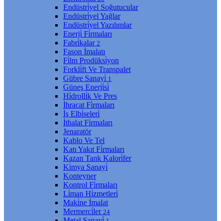
Endüstri̇yel Soğutucular
Endüstri̇yel Yağlar
Endüstri̇yel Yazılımlar
Enerji̇ Fi̇rmaları
Fabri̇kalar
2
Fason İmalatı
Fi̇lm Prodüksi̇yon
Forkli̇ft Ve Transpalet
Gübre Sanayi̇
1
Güneş Enerji̇si̇
Hi̇drolli̇k Ve Pres
İhracat Fi̇rmaları
İş Elbi̇seleri̇
İthalat Fi̇rmaları
Jenaratör
Kablo Ve Tel
Katı Yakıt Fi̇rmaları
Kazan Tank Kalori̇fer
Ki̇mya Sanayi̇
Konteyner
Kontrol Fi̇rmaları
Li̇man Hi̇zmetleri̇
Maki̇ne İmalat
Mermerci̇ler
24
Metal Sanayi̇
1