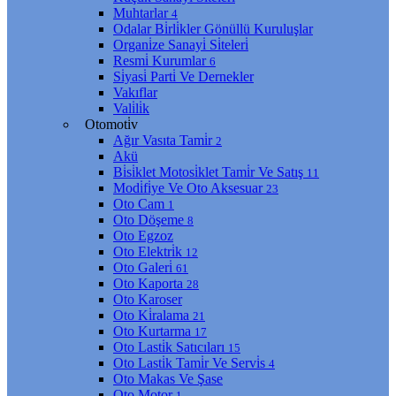
Muhtarlar
4
Odalar Bi̇rli̇kler Gönüllü Kuruluşlar
Organi̇ze Sanayi̇ Si̇teleri̇
Resmi̇ Kurumlar
6
Si̇yasi̇ Parti̇ Ve Dernekler
Vakıflar
Vali̇li̇k
Otomoti̇v
Ağır Vasıta Tami̇r
2
Akü
Bi̇si̇klet Motosi̇klet Tami̇r Ve Satış
11
Modi̇fi̇ye Ve Oto Aksesuar
23
Oto Cam
1
Oto Döşeme
8
Oto Egzoz
Oto Elektri̇k
12
Oto Galeri̇
61
Oto Kaporta
28
Oto Karoser
Oto Ki̇ralama
21
Oto Kurtarma
17
Oto Lasti̇k Satıcıları
15
Oto Lasti̇k Tami̇r Ve Servi̇s
4
Oto Makas Ve Şase
Oto Motor
1