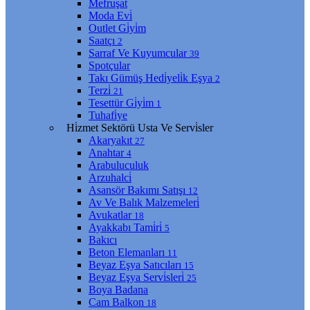
Mefruşat
Moda Evi̇
Outlet Gi̇yi̇m
Saatçı
2
Sarraf Ve Kuyumcular
39
Spotçular
Takı Gümüş Hedi̇yeli̇k Eşya
2
Terzi̇
21
Tesettür Gi̇yi̇m
1
Tuhafi̇ye
Hi̇zmet Sektörü Usta Ve Servi̇sler
Akaryakıt
27
Anahtar
4
Arabuluculuk
Arzuhalci̇
Asansör Bakımı Satışı
12
Av Ve Balık Malzemeleri̇
Avukatlar
18
Ayakkabı Tami̇ri̇
5
Bakıcı
Beton Elemanları
11
Beyaz Eşya Satıcıları
15
Beyaz Eşya Servi̇sleri̇
25
Boya Badana
Cam Balkon
18