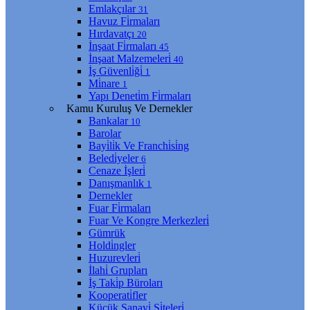
Emlakçılar
31
Havuz Fi̇rmaları
Hırdavatçı
20
İnşaat Fi̇rmaları
45
İnşaat Malzemeleri̇
40
İş Güvenli̇ği̇
1
Mi̇nare
1
Yapı Deneti̇m Fi̇rmaları
Kamu Kuruluş Ve Dernekler
Bankalar
10
Barolar
Bayi̇li̇k Ve Franchi̇si̇ng
Beledi̇yeler
6
Cenaze İşleri̇
Danışmanlık
1
Dernekler
Fuar Fi̇rmaları
Fuar Ve Kongre Merkezleri̇
Gümrük
Holdi̇ngler
Huzurevleri̇
İlahi̇ Grupları
İş Taki̇p Büroları
Kooperati̇fler
Küçük Sanayi̇ Si̇teleri̇