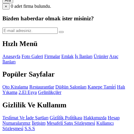
Ara
0
adet firma bulundu.
×
Bizden haberdar olmak ister misiniz?
Hızlı Menü
Anasayfa
Foto Galeri
Firmalar
Emlak
İş İlanları
Ürünler
Araç
İlanları
Popüler Sayfalar
Oto Kiralama
Restaurantlar
Düğün Salonları
Kanepe Tami̇ri̇
Halı
Yıkama
2.El Eşya
Gelinlikçiler
Gizlilik Ve Kullanım
Tesli̇mat Ve İade Şartları
Gi̇zli̇li̇k Poli̇ti̇kası
Hakkımızda
Hesap
Numaralarımız
İletişim
Mesafeli̇ Satış Sözleşmesi̇
Kullanıcı
Sözleşmesi̇
S.S.S