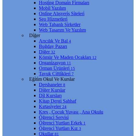
Hosti̇ng Domai̇n Fi̇rmaları
Mobi̇l Yazılım
Onli̇ne Alışveri̇ş Si̇teleri̇
Seo Hi̇zmetleri̇
Web Tabanlı Şi̇rketler
Web Tasarım Ve Yazılım
Di̇ğer
Arıcılık Ve Bal
4
Buğday Pazarı
Di̇ğer
32
Kömür Ve Maden Ocakları
12
Organi̇zasyon
11
Orman Ürünleri̇
15
Tavuk Çi̇ftli̇kleri̇
7
Eği̇ti̇m Okul Ve Kurslar
Dershaneler
8
Di̇ğer Kurslar
Di̇l Kursları
Ki̇tap Dergi̇ Sahhaf
Kırtasi̇yeler
24
Kreş , Çocuk Yuvası , Ana Okulu
Öğrenci̇ Servi̇si̇
Öğrenci̇ Yurtları Erkek
1
Öğrenci̇ Yurtları Kız
3
Okullar
81