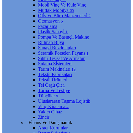
Mobi̇l Vi̇nç Ve Kule Vi̇nç
Mutfak Mobi̇lya
65
Ofi̇s Ve Büro Malzemeleri̇
2
Otomasyon
5
Pazarlama
Plasti̇k Sanayi̇
1
Pompa Ve Basınçlı Maki̇ne
Rulman Bi̇lya
Sanayi̇ Buzdolapları
Serami̇k Porselen Fayans
1
Sıhhi̇ Tesi̇sat Ve Armatür
Sulama Si̇stemleri̇
Tarım Maki̇naları
19
Teksti̇l Fabri̇kaları
Teksti̇l Ürünleri̇
Tel Örgü Çi̇t
1
Torna Ve Tesfi̇ye
Tüpçüler
9
Uluslararası Taşıma Loji̇sti̇k
Vi̇nç Ki̇ralama
4
Yakıcı Ci̇haz
Zi̇nci̇r
Fi̇nans Ve Danışmanlık
Aracı Kurumlar