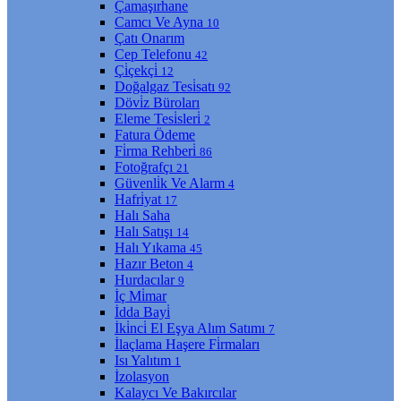
Çamaşırhane
Camcı Ve Ayna
10
Çatı Onarım
Cep Telefonu
42
Çi̇çekçi̇
12
Doğalgaz Tesi̇satı
92
Dövi̇z Büroları
Eleme Tesi̇sleri̇
2
Fatura Ödeme
Fi̇rma Rehberi̇
86
Fotoğrafçı
21
Güvenli̇k Ve Alarm
4
Hafri̇yat
17
Halı Saha
Halı Satışı
14
Halı Yıkama
45
Hazır Beton
4
Hurdacılar
9
İç Mi̇mar
İdda Bayi̇
İki̇nci̇ El Eşya Alım Satımı
7
İlaçlama Haşere Fi̇rmaları
Isı Yalıtım
1
İzolasyon
Kalaycı Ve Bakırcılar