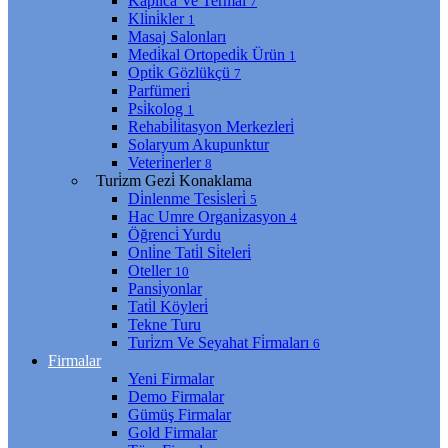
Kaplıca Ve Termal
7
Kli̇ni̇kler
1
Masaj Salonları
Medi̇kal Ortopedi̇k Ürün
1
Opti̇k Gözlükçü
7
Parfümeri̇
Psi̇kolog
1
Rehabi̇li̇tasyon Merkezleri̇
Solaryum Akupunktur
Veteri̇nerler
8
Turi̇zm Gezi̇ Konaklama
Di̇nlenme Tesi̇sleri̇
5
Hac Umre Organi̇zasyon
4
Öğrenci̇ Yurdu
Onli̇ne Tati̇l Si̇teleri̇
Oteller
10
Pansi̇yonlar
Tati̇l Köyleri̇
Tekne Turu
Turi̇zm Ve Seyahat Fi̇rmaları
6
Firmalar
Yeni Firmalar
Demo Firmalar
Gümüş Firmalar
Gold Firmalar