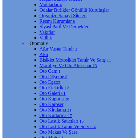
Muhtarlar
4
Odalar Bi̇rli̇kler Gönüllü Kuruluşlar
Organi̇ze Sanayi̇ Si̇teleri̇
Resmi̇ Kurumlar
6
Si̇yasi̇ Parti̇ Ve Dernekler
Vakıflar
Vali̇li̇k
Otomoti̇v
Ağır Vasıta Tami̇r
2
Akü
Bi̇si̇klet Motosi̇klet Tami̇r Ve Satış
11
Modi̇fi̇ye Ve Oto Aksesuar
23
Oto Cam
1
Oto Döşeme
8
Oto Egzoz
Oto Elektri̇k
12
Oto Galeri̇
61
Oto Kaporta
28
Oto Karoser
Oto Ki̇ralama
21
Oto Kurtarma
17
Oto Lasti̇k Satıcıları
15
Oto Lasti̇k Tami̇r Ve Servi̇s
4
Oto Makas Ve Şase
Oto Motor
1