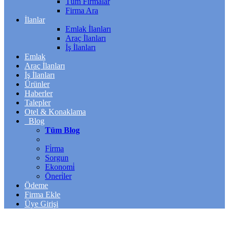
Tüm Firmalar
Firma Ara
İlanlar
Emlak İlanları
Araç İlanları
İş İlanları
Emlak
Araç İlanları
İş İlanları
Ürünler
Haberler
Talepler
Otel & Konaklama
Blog
Tüm Blog
Fi̇rma
Sorgun
Ekonomi̇
Öneri̇ler
Ödeme
Firma Ekle
Üye Girişi