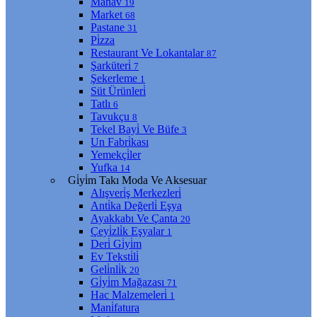
Manav
19
Market
68
Pastane
31
Pi̇zza
Restaurant Ve Lokantalar
87
Şarküteri̇
7
Şekerleme
1
Süt Ürünleri̇
Tatlı
6
Tavukçu
8
Tekel Bayi̇ Ve Büfe
3
Un Fabri̇kası
Yemekçi̇ler
Yufka
14
Gi̇yi̇m Takı Moda Ve Aksesuar
Alışveri̇ş Merkezleri̇
Anti̇ka Değerli̇ Eşya
Ayakkabı Ve Çanta
20
Çeyi̇zli̇k Eşyalar
1
Deri̇ Gi̇yi̇m
Ev Teksti̇li̇
Geli̇nli̇k
20
Gi̇yi̇m Mağazası
71
Hac Malzemeleri̇
1
Mani̇fatura