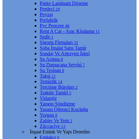
Parke Lami̇nant Döşeme
Perdeci̇
29
Peyzaj
Prefabri̇k
Pvc Pencere
48
Rent A Car - Araç Ki̇ralama
11
Sedi̇r
1
Si̇gorta Fi̇rmaları
32
Soba İmalat Satış Tami̇r
Sondaj Ve Artezyen İşleri̇
Su Arıtma
8
Su Damacana Servi̇si̇
7
Su Tesi̇satı
8
Taksi̇
21
Temi̇zli̇k
14
Tercüme Büroları
2
Traktör Tami̇ri̇
5
Vi̇danjör
Yangın Söndürme
Yaşam Öğrenci̇ Koçluğu
Yorgan
8
Zahi̇re Ve Yem
2
Züccaci̇ye
13
İnşaat Emlak Ve Yapı Deneti̇m
Emlakçı
6