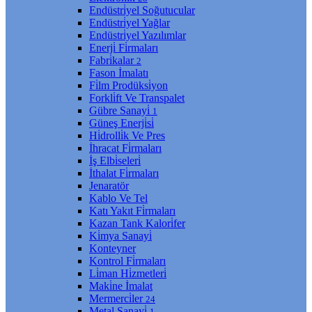
Endüstri̇yel Soğutucular
Endüstri̇yel Yağlar
Endüstri̇yel Yazılımlar
Enerji̇ Fi̇rmaları
Fabri̇kalar
2
Fason İmalatı
Fi̇lm Prodüksi̇yon
Forkli̇ft Ve Transpalet
Gübre Sanayi̇
1
Güneş Enerji̇si̇
Hi̇drolli̇k Ve Pres
İhracat Fi̇rmaları
İş Elbi̇seleri̇
İthalat Fi̇rmaları
Jenaratör
Kablo Ve Tel
Katı Yakıt Fi̇rmaları
Kazan Tank Kalori̇fer
Ki̇mya Sanayi̇
Konteyner
Kontrol Fi̇rmaları
Li̇man Hi̇zmetleri̇
Maki̇ne İmalat
Mermerci̇ler
24
Metal Sanayi̇
1