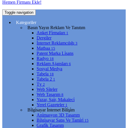
Hemen Firmanı Ekle!
Toggle navigation
Kategoriler
Basın Yayın Reklam Ve Tanıtım
Anket Fi̇rmaları
1
Dergi̇ler
İnternet Reklamcılığı
3
Matbaa
15
Patent Marka Li̇sans
Radyo
18
Reklam Ajansları
6
Sosyal Medya
Tabela
18
Tabela 2
1
Tv
2
Web Si̇teler
Web Tasarım
8
Yazar, Şai̇r, Makaleci̇
Yerel Gazeteler
1
Bi̇lgi̇sayar İnternet Bi̇li̇şi̇m
Ani̇masyon 3D Tasarım
Bi̇lgi̇sayar Satış Ve Tami̇ri̇
15
Grafi̇k Tasarım