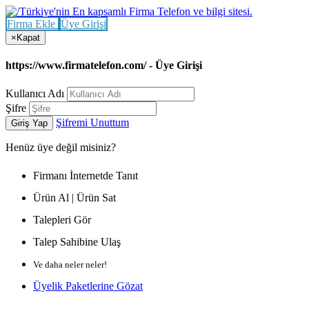
Firma Ekle
Üye Girişi
×
Kapat
https://www.firmatelefon.com/ - Üye Girişi
Kullanıcı Adı
Şifre
Şifremi Unuttum
Giriş Yap
Henüz
üye değil misiniz?
Firmanı İnternetde Tanıt
Ürün Al | Ürün Sat
Talepleri Gör
Talep Sahibine Ulaş
Ve daha neler neler!
Üyelik Paketlerine Gözat