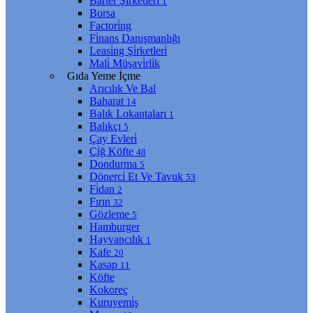
Barter Şi̇rketleri̇
1
Borsa
Factori̇ng
Fi̇nans Danışmanlığı
Leasi̇ng Şi̇rketleri̇
Mali̇ Müşavi̇rli̇k
Gıda Yeme İçme
Arıcılık Ve Bal
Baharat
14
Balık Lokantaları
1
Balıkçı
5
Çay Evleri̇
Çi̇ğ Köfte
48
Dondurma
5
Dönerci̇ Et Ve Tavuk
53
Fi̇dan
2
Fırın
32
Gözleme
5
Hamburger
Hayvancılık
1
Kafe
20
Kasap
11
Köfte
Kokoreç
Kuruyemi̇ş