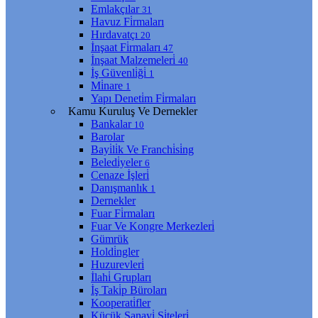
Emlakçılar
31
Havuz Fi̇rmaları
Hırdavatçı
20
İnşaat Fi̇rmaları
47
İnşaat Malzemeleri̇
40
İş Güvenli̇ği̇
1
Mi̇nare
1
Yapı Deneti̇m Fi̇rmaları
Kamu Kuruluş Ve Dernekler
Bankalar
10
Barolar
Bayi̇li̇k Ve Franchi̇si̇ng
Beledi̇yeler
6
Cenaze İşleri̇
Danışmanlık
1
Dernekler
Fuar Fi̇rmaları
Fuar Ve Kongre Merkezleri̇
Gümrük
Holdi̇ngler
Huzurevleri̇
İlahi̇ Grupları
İş Taki̇p Büroları
Kooperati̇fler
Küçük Sanayi̇ Si̇teleri̇