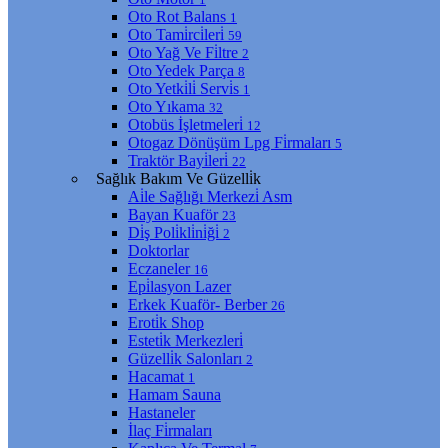
Oto Rot Balans
1
Oto Tami̇rci̇leri̇
59
Oto Yağ Ve Fi̇ltre
2
Oto Yedek Parça
8
Oto Yetki̇li̇ Servi̇s
1
Oto Yıkama
32
Otobüs İşletmeleri̇
12
Otogaz Dönüşüm Lpg Fi̇rmaları
5
Traktör Bayi̇leri̇
22
Sağlık Bakım Ve Güzelli̇k
Ai̇le Sağlığı Merkezi̇ Asm
Bayan Kuaför
23
Di̇ş Poli̇kli̇ni̇ği̇
2
Doktorlar
Eczaneler
16
Epi̇lasyon Lazer
Erkek Kuaför- Berber
26
Eroti̇k Shop
Esteti̇k Merkezleri̇
Güzelli̇k Salonları
2
Hacamat
1
Hamam Sauna
Hastaneler
İlaç Fi̇rmaları