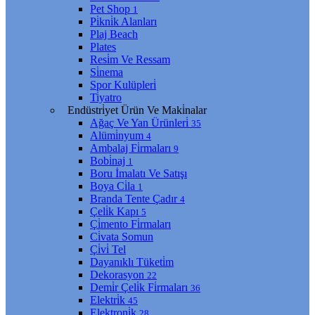
Pet Shop
1
Pi̇kni̇k Alanları
Plaj Beach
Plates
Resi̇m Ve Ressam
Si̇nema
Spor Kulüpleri̇
Ti̇yatro
Endüstri̇yet Ürün Ve Maki̇nalar
Ağaç Ve Yan Ürünleri̇
35
Alümi̇nyum
4
Ambalaj Fi̇rmaları
9
Bobi̇naj
1
Boru İmalatı Ve Satışı
Boya Ci̇la
1
Branda Tente Çadır
4
Çeli̇k Kapı
5
Çi̇mento Fi̇rmaları
Ci̇vata Somun
Çi̇vi̇ Tel
Dayanıklı Tüketi̇m
Dekorasyon
22
Demi̇r Çeli̇k Fi̇rmaları
36
Elektri̇k
45
Elektroni̇k
28