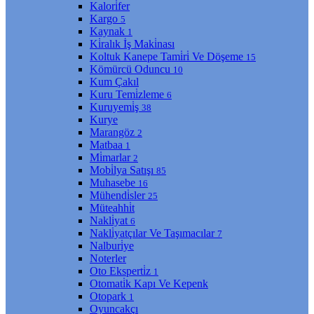
Kalori̇fer
Kargo
5
Kaynak
1
Ki̇ralık İş Maki̇nası
Koltuk Kanepe Tami̇ri̇ Ve Döşeme
15
Kömürcü Oduncu
10
Kum Çakıl
Kuru Temi̇zleme
6
Kuruyemi̇ş
38
Kurye
Marangöz
2
Matbaa
1
Mi̇marlar
2
Mobi̇lya Satışı
85
Muhasebe
16
Mühendi̇sler
25
Müteahhi̇t
Nakli̇yat
6
Nakli̇yatçılar Ve Taşımacılar
7
Nalburi̇ye
Noterler
Oto Eksperti̇z
1
Otomati̇k Kapı Ve Kepenk
Otopark
1
Oyuncakçı