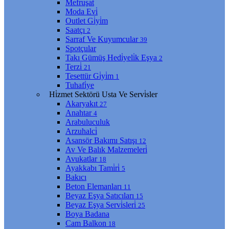
Mefruşat
Moda Evi̇
Outlet Gi̇yi̇m
Saatçı
2
Sarraf Ve Kuyumcular
39
Spotçular
Takı Gümüş Hedi̇yeli̇k Eşya
2
Terzi̇
21
Tesettür Gi̇yi̇m
1
Tuhafi̇ye
Hi̇zmet Sektörü Usta Ve Servi̇sler
Akaryakıt
27
Anahtar
4
Arabuluculuk
Arzuhalci̇
Asansör Bakımı Satışı
12
Av Ve Balık Malzemeleri̇
Avukatlar
18
Ayakkabı Tami̇ri̇
5
Bakıcı
Beton Elemanları
11
Beyaz Eşya Satıcıları
15
Beyaz Eşya Servi̇sleri̇
25
Boya Badana
Cam Balkon
18