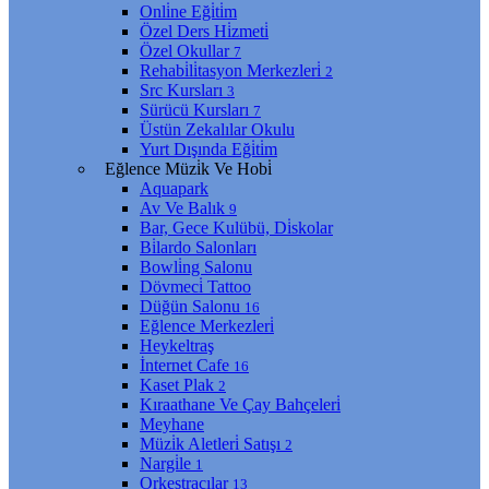
Onli̇ne Eği̇ti̇m
Özel Ders Hi̇zmeti̇
Özel Okullar
7
Rehabi̇li̇tasyon Merkezleri̇
2
Src Kursları
3
Sürücü Kursları
7
Üstün Zekalılar Okulu
Yurt Dışında Eği̇ti̇m
Eğlence Müzi̇k Ve Hobi̇
Aquapark
Av Ve Balık
9
Bar, Gece Kulübü, Di̇skolar
Bi̇lardo Salonları
Bowli̇ng Salonu
Dövmeci̇ Tattoo
Düğün Salonu
16
Eğlence Merkezleri̇
Heykeltraş
İnternet Cafe
16
Kaset Plak
2
Kıraathane Ve Çay Bahçeleri̇
Meyhane
Müzi̇k Aletleri̇ Satışı
2
Nargi̇le
1
Orkestracılar
13