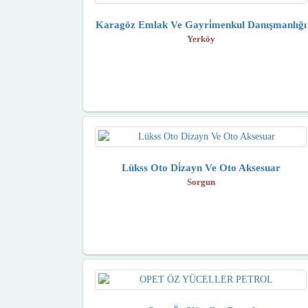
Karagöz Emlak Ve Gayri̇menkul Danışmanlığı
Yerköy
Lükss Oto Di̇zayn Ve Oto Aksesuar
Sorgun