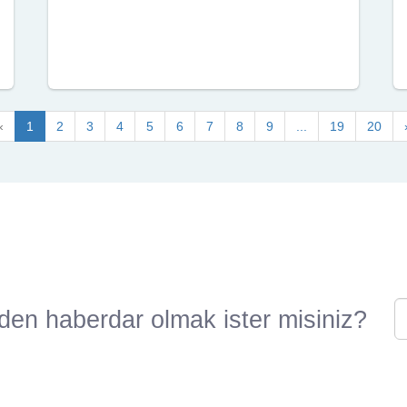
«
1
2
3
4
5
6
7
8
9
...
19
20
den haberdar olmak ister misiniz?