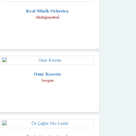
Kral Müzi̇k Orkestra
Akdağmadeni̇
Onur Kereste
Sorgun