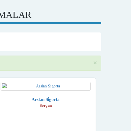
RMALAR
×
Arslan Si̇gorta
Sorgun