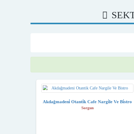
SEKT
Akdağmadeni̇ Otanti̇k Cafe Nargi̇le Ve Bi̇stro
Sorgun