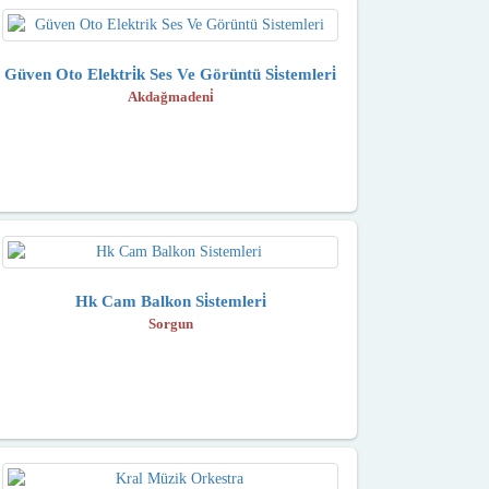
Güven Oto Elektri̇k Ses Ve Görüntü Si̇stemleri̇
Akdağmadeni̇
Hk Cam Balkon Si̇stemleri̇
Sorgun