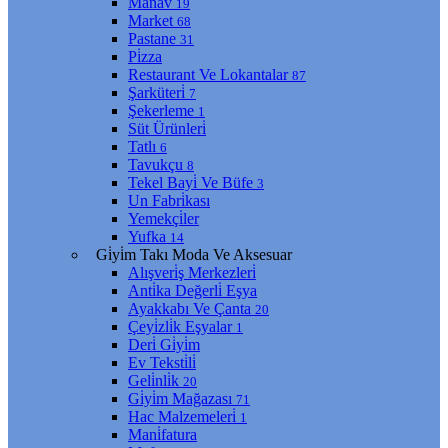
Manav
19
Market
68
Pastane
31
Pi̇zza
Restaurant Ve Lokantalar
87
Şarküteri̇
7
Şekerleme
1
Süt Ürünleri̇
Tatlı
6
Tavukçu
8
Tekel Bayi̇ Ve Büfe
3
Un Fabri̇kası
Yemekçi̇ler
Yufka
14
Gi̇yi̇m Takı Moda Ve Aksesuar
Alışveri̇ş Merkezleri̇
Anti̇ka Değerli̇ Eşya
Ayakkabı Ve Çanta
20
Çeyi̇zli̇k Eşyalar
1
Deri̇ Gi̇yi̇m
Ev Teksti̇li̇
Geli̇nli̇k
20
Gi̇yi̇m Mağazası
71
Hac Malzemeleri̇
1
Mani̇fatura