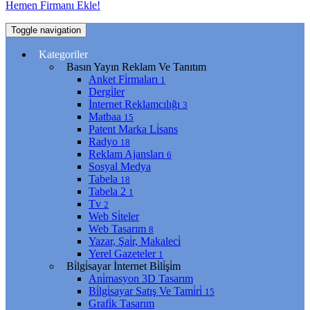
Hemen Firmanı Ekle!
Toggle navigation
Kategoriler
Basın Yayın Reklam Ve Tanıtım
Anket Fi̇rmaları
1
Dergi̇ler
İnternet Reklamcılığı
3
Matbaa
15
Patent Marka Li̇sans
Radyo
18
Reklam Ajansları
6
Sosyal Medya
Tabela
18
Tabela 2
1
Tv
2
Web Si̇teler
Web Tasarım
8
Yazar, Şai̇r, Makaleci̇
Yerel Gazeteler
1
Bi̇lgi̇sayar İnternet Bi̇li̇şi̇m
Ani̇masyon 3D Tasarım
Bi̇lgi̇sayar Satış Ve Tami̇ri̇
15
Grafi̇k Tasarım