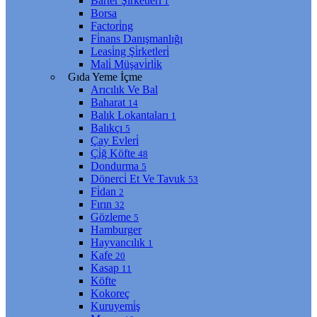
Barter Şi̇rketleri̇
1
Borsa
Factori̇ng
Fi̇nans Danışmanlığı
Leasi̇ng Şi̇rketleri̇
Mali̇ Müşavi̇rli̇k
Gıda Yeme İçme
Arıcılık Ve Bal
Baharat
14
Balık Lokantaları
1
Balıkçı
5
Çay Evleri̇
Çi̇ğ Köfte
48
Dondurma
5
Dönerci̇ Et Ve Tavuk
53
Fi̇dan
2
Fırın
32
Gözleme
5
Hamburger
Hayvancılık
1
Kafe
20
Kasap
11
Köfte
Kokoreç
Kuruyemi̇ş