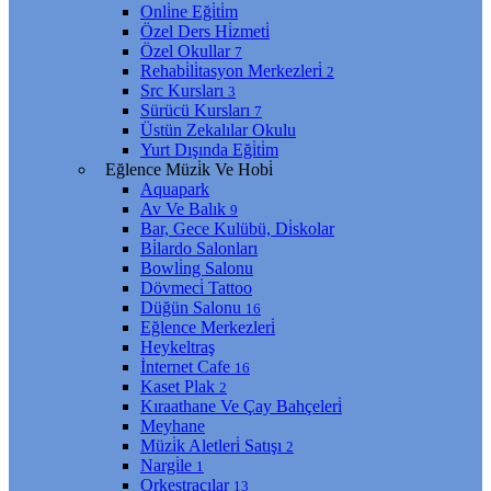
Onli̇ne Eği̇ti̇m
Özel Ders Hi̇zmeti̇
Özel Okullar
7
Rehabi̇li̇tasyon Merkezleri̇
2
Src Kursları
3
Sürücü Kursları
7
Üstün Zekalılar Okulu
Yurt Dışında Eği̇ti̇m
Eğlence Müzi̇k Ve Hobi̇
Aquapark
Av Ve Balık
9
Bar, Gece Kulübü, Di̇skolar
Bi̇lardo Salonları
Bowli̇ng Salonu
Dövmeci̇ Tattoo
Düğün Salonu
16
Eğlence Merkezleri̇
Heykeltraş
İnternet Cafe
16
Kaset Plak
2
Kıraathane Ve Çay Bahçeleri̇
Meyhane
Müzi̇k Aletleri̇ Satışı
2
Nargi̇le
1
Orkestracılar
13