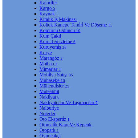
Kalori̇fer
Kargo
5
Kaynak
1
Ki̇ralık İş Maki̇nası
Koltuk Kanepe Tami̇ri̇ Ve Döşeme
15
Kömürcü Oduncu
10
Kum Çakıl
Kuru Temi̇zleme
6
Kuruyemi̇ş
38
Kurye
Marangöz
2
Matbaa
1
Mi̇marlar
2
Mobi̇lya Satışı
85
Muhasebe
16
Mühendi̇sler
25
Müteahhi̇t
Nakli̇yat
6
Nakli̇yatçılar Ve Taşımacılar
7
Nalburi̇ye
Noterler
Oto Eksperti̇z
1
Otomati̇k Kapı Ve Kepenk
Otopark
1
Oyuncakçı