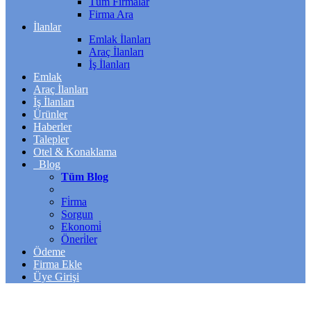
Tüm Firmalar
Firma Ara
İlanlar
Emlak İlanları
Araç İlanları
İş İlanları
Emlak
Araç İlanları
İş İlanları
Ürünler
Haberler
Talepler
Otel & Konaklama
Blog
Tüm Blog
Fi̇rma
Sorgun
Ekonomi̇
Öneri̇ler
Ödeme
Firma Ekle
Üye Girişi