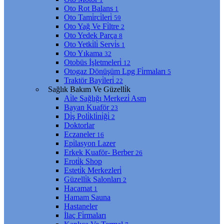
Oto Rot Balans
1
Oto Tami̇rci̇leri̇
59
Oto Yağ Ve Fi̇ltre
2
Oto Yedek Parça
8
Oto Yetki̇li̇ Servi̇s
1
Oto Yıkama
32
Otobüs İşletmeleri̇
12
Otogaz Dönüşüm Lpg Fi̇rmaları
5
Traktör Bayi̇leri̇
22
Sağlık Bakım Ve Güzelli̇k
Ai̇le Sağlığı Merkezi̇ Asm
Bayan Kuaför
23
Di̇ş Poli̇kli̇ni̇ği̇
2
Doktorlar
Eczaneler
16
Epi̇lasyon Lazer
Erkek Kuaför- Berber
26
Eroti̇k Shop
Esteti̇k Merkezleri̇
Güzelli̇k Salonları
2
Hacamat
1
Hamam Sauna
Hastaneler
İlaç Fi̇rmaları