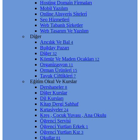
Hosti̇ng Domai̇n Fi̇rmaları
Mobi̇l Yazılım
Onli̇ne Alışveri̇ş Si̇teleri̇
Seo Hi̇zmetleri̇
Web Tabanlı Şi̇rketler
Web Tasarım Ve Yazılım
Di̇ğer
Arıcılık Ve Bal
4
Buğday Pazarı
Di̇ğer
32
Kömür Ve Maden Ocakları
12
Organi̇zasyon
11
Orman Ürünleri̇
15
Tavuk Çi̇ftli̇kleri̇
7
Eği̇ti̇m Okul Ve Kurslar
Dershaneler
8
Di̇ğer Kurslar
Di̇l Kursları
Ki̇tap Dergi̇ Sahhaf
Kırtasi̇yeler
24
Kreş , Çocuk Yuvası , Ana Okulu
Öğrenci̇ Servi̇si̇
Öğrenci̇ Yurtları Erkek
1
Öğrenci̇ Yurtları Kız
3
Okullar
81