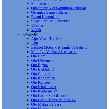
Muhtarlar
4
Odalar Bi̇rli̇kler Gönüllü Kuruluşlar
Organi̇ze Sanayi̇ Si̇teleri̇
Resmi̇ Kurumlar
6
Si̇yasi̇ Parti̇ Ve Dernekler
Vakıflar
Vali̇li̇k
Otomoti̇v
Ağır Vasıta Tami̇r
2
Akü
Bi̇si̇klet Motosi̇klet Tami̇r Ve Satış
11
Modi̇fi̇ye Ve Oto Aksesuar
23
Oto Cam
1
Oto Döşeme
8
Oto Egzoz
Oto Elektri̇k
12
Oto Galeri̇
61
Oto Kaporta
28
Oto Karoser
Oto Ki̇ralama
21
Oto Kurtarma
17
Oto Lasti̇k Satıcıları
15
Oto Lasti̇k Tami̇r Ve Servi̇s
4
Oto Makas Ve Şase
Oto Motor
1