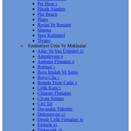
Pet Shop
1
Pi̇kni̇k Alanları
Plaj Beach
Plates
Resi̇m Ve Ressam
Si̇nema
Spor Kulüpleri̇
Ti̇yatro
Endüstri̇yet Ürün Ve Maki̇nalar
Ağaç Ve Yan Ürünleri̇
35
Alümi̇nyum
4
Ambalaj Fi̇rmaları
9
Bobi̇naj
1
Boru İmalatı Ve Satışı
Boya Ci̇la
1
Branda Tente Çadır
4
Çeli̇k Kapı
5
Çi̇mento Fi̇rmaları
Ci̇vata Somun
Çi̇vi̇ Tel
Dayanıklı Tüketi̇m
Dekorasyon
22
Demi̇r Çeli̇k Fi̇rmaları
36
Elektri̇k
45
Elektroni̇k
28