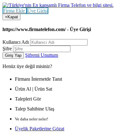
Firma Ekle
Üye Girişi
×
Kapat
https://www.firmatelefon.com/ - Üye Girişi
Kullanıcı Adı
Şifre
Şifremi Unuttum
Giriş Yap
Henüz
üye değil misiniz?
Firmanı İnternetde Tanıt
Ürün Al | Ürün Sat
Talepleri Gör
Talep Sahibine Ulaş
Ve daha neler neler!
Üyelik Paketlerine Gözat