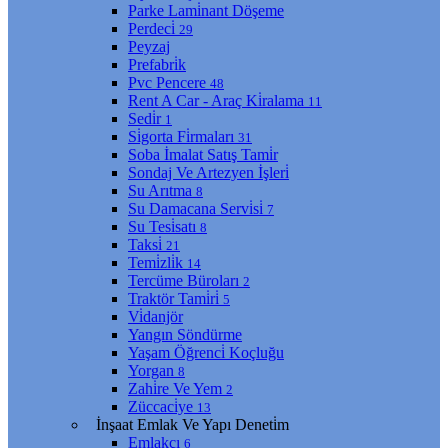
Parke Lami̇nant Döşeme
Perdeci̇
29
Peyzaj
Prefabri̇k
Pvc Pencere
48
Rent A Car - Araç Ki̇ralama
11
Sedi̇r
1
Si̇gorta Fi̇rmaları
31
Soba İmalat Satış Tami̇r
Sondaj Ve Artezyen İşleri̇
Su Arıtma
8
Su Damacana Servi̇si̇
7
Su Tesi̇satı
8
Taksi̇
21
Temi̇zli̇k
14
Tercüme Büroları
2
Traktör Tami̇ri̇
5
Vi̇danjör
Yangın Söndürme
Yaşam Öğrenci̇ Koçluğu
Yorgan
8
Zahi̇re Ve Yem
2
Züccaci̇ye
13
İnşaat Emlak Ve Yapı Deneti̇m
Emlakçı
6