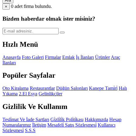
Ara
0
adet firma bulundu.
×
Bizden haberdar olmak ister misiniz?
Hızlı Menü
Anasayfa
Foto Galeri
Firmalar
Emlak
İş İlanları
Ürünler
Araç
İlanları
Popüler Sayfalar
Oto Kiralama
Restaurantlar
Düğün Salonları
Kanepe Tami̇ri̇
Halı
Yıkama
2.El Eşya
Gelinlikçiler
Gizlilik Ve Kullanım
Tesli̇mat Ve İade Şartları
Gi̇zli̇li̇k Poli̇ti̇kası
Hakkımızda
Hesap
Numaralarımız
İletişim
Mesafeli̇ Satış Sözleşmesi̇
Kullanıcı
Sözleşmesi̇
S.S.S