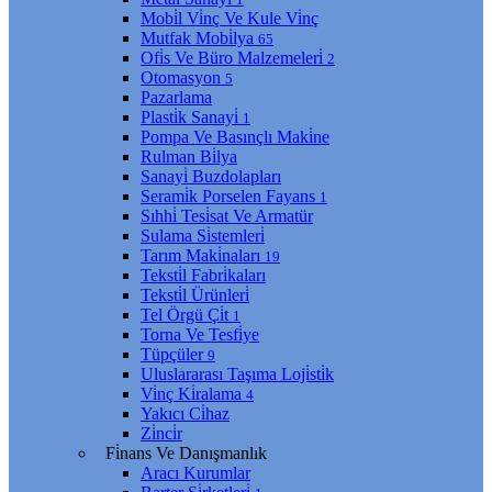
Mobi̇l Vi̇nç Ve Kule Vi̇nç
Mutfak Mobi̇lya
65
Ofi̇s Ve Büro Malzemeleri̇
2
Otomasyon
5
Pazarlama
Plasti̇k Sanayi̇
1
Pompa Ve Basınçlı Maki̇ne
Rulman Bi̇lya
Sanayi̇ Buzdolapları
Serami̇k Porselen Fayans
1
Sıhhi̇ Tesi̇sat Ve Armatür
Sulama Si̇stemleri̇
Tarım Maki̇naları
19
Teksti̇l Fabri̇kaları
Teksti̇l Ürünleri̇
Tel Örgü Çi̇t
1
Torna Ve Tesfi̇ye
Tüpçüler
9
Uluslararası Taşıma Loji̇sti̇k
Vi̇nç Ki̇ralama
4
Yakıcı Ci̇haz
Zi̇nci̇r
Fi̇nans Ve Danışmanlık
Aracı Kurumlar