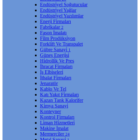
Endüstri̇yel Soğutucular
Endüstri̇yel Yağlar
Endüstri̇yel Yazılımlar
Enerji̇ Fi̇rmaları
Fabri̇kalar
2
Fason İmalatı
Fi̇lm Prodüksi̇yon
Forkli̇ft Ve Transpalet
Gübre Sanayi̇
1
Güneş Enerji̇si̇
Hi̇drolli̇k Ve Pres
İhracat Fi̇rmaları
İş Elbi̇seleri̇
İthalat Fi̇rmaları
Jenaratör
Kablo Ve Tel
Katı Yakıt Fi̇rmaları
Kazan Tank Kalori̇fer
Ki̇mya Sanayi̇
Konteyner
Kontrol Fi̇rmaları
Li̇man Hi̇zmetleri̇
Maki̇ne İmalat
Mermerci̇ler
24
Metal Sanayi̇
1