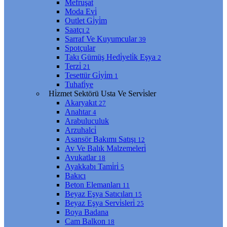
Mefruşat
Moda Evi̇
Outlet Gi̇yi̇m
Saatçı
2
Sarraf Ve Kuyumcular
39
Spotçular
Takı Gümüş Hedi̇yeli̇k Eşya
2
Terzi̇
21
Tesettür Gi̇yi̇m
1
Tuhafi̇ye
Hi̇zmet Sektörü Usta Ve Servi̇sler
Akaryakıt
27
Anahtar
4
Arabuluculuk
Arzuhalci̇
Asansör Bakımı Satışı
12
Av Ve Balık Malzemeleri̇
Avukatlar
18
Ayakkabı Tami̇ri̇
5
Bakıcı
Beton Elemanları
11
Beyaz Eşya Satıcıları
15
Beyaz Eşya Servi̇sleri̇
25
Boya Badana
Cam Balkon
18