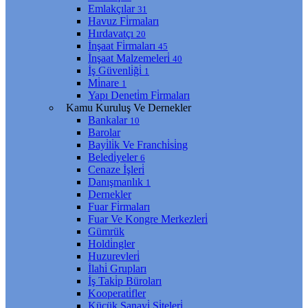
Emlakçılar
31
Havuz Fi̇rmaları
Hırdavatçı
20
İnşaat Fi̇rmaları
45
İnşaat Malzemeleri̇
40
İş Güvenli̇ği̇
1
Mi̇nare
1
Yapı Deneti̇m Fi̇rmaları
Kamu Kuruluş Ve Dernekler
Bankalar
10
Barolar
Bayi̇li̇k Ve Franchi̇si̇ng
Beledi̇yeler
6
Cenaze İşleri̇
Danışmanlık
1
Dernekler
Fuar Fi̇rmaları
Fuar Ve Kongre Merkezleri̇
Gümrük
Holdi̇ngler
Huzurevleri̇
İlahi̇ Grupları
İş Taki̇p Büroları
Kooperati̇fler
Küçük Sanayi̇ Si̇teleri̇