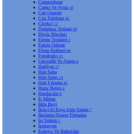
Çamaşırhane
Camcı Ve Ayna
10
Çatı Onarım
Cep Telefonu
42
Çi̇çekçi̇
12
Doğalgaz Tesi̇satı
92
Dövi̇z Büroları
Eleme Tesi̇sleri̇
2
Fatura Ödeme
Fi̇rma Rehberi̇
86
Fotoğrafçı
21
Güvenli̇k Ve Alarm
4
Hafri̇yat
17
Halı Saha
Halı Satışı
14
Halı Yıkama
45
Hazır Beton
4
Hurdacılar
9
İç Mi̇mar
İdda Bayi̇
İki̇nci̇ El Eşya Alım Satımı
7
İlaçlama Haşere Fi̇rmaları
Isı Yalıtım
1
İzolasyon
Kalaycı Ve Bakırcılar