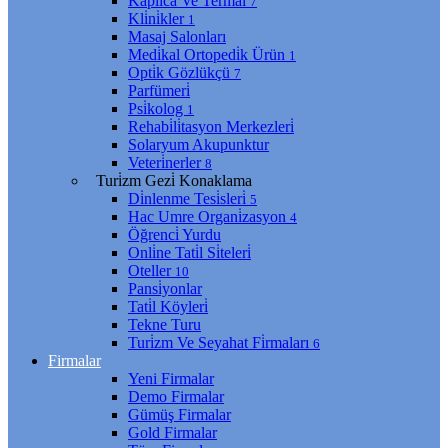
Kaplıca Ve Termal
7
Kli̇ni̇kler
1
Masaj Salonları
Medi̇kal Ortopedi̇k Ürün
1
Opti̇k Gözlükçü
7
Parfümeri̇
Psi̇kolog
1
Rehabi̇li̇tasyon Merkezleri̇
Solaryum Akupunktur
Veteri̇nerler
8
Turi̇zm Gezi̇ Konaklama
Di̇nlenme Tesi̇sleri̇
5
Hac Umre Organi̇zasyon
4
Öğrenci̇ Yurdu
Onli̇ne Tati̇l Si̇teleri̇
Oteller
10
Pansi̇yonlar
Tati̇l Köyleri̇
Tekne Turu
Turi̇zm Ve Seyahat Fi̇rmaları
6
Firmalar
Yeni Firmalar
Demo Firmalar
Gümüş Firmalar
Gold Firmalar