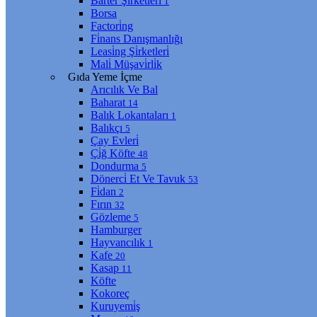
Barter Şi̇rketleri̇
1
Borsa
Factori̇ng
Fi̇nans Danışmanlığı
Leasi̇ng Şi̇rketleri̇
Mali̇ Müşavi̇rli̇k
Gıda Yeme İçme
Arıcılık Ve Bal
Baharat
14
Balık Lokantaları
1
Balıkçı
5
Çay Evleri̇
Çi̇ğ Köfte
48
Dondurma
5
Dönerci̇ Et Ve Tavuk
53
Fi̇dan
2
Fırın
32
Gözleme
5
Hamburger
Hayvancılık
1
Kafe
20
Kasap
11
Köfte
Kokoreç
Kuruyemi̇ş