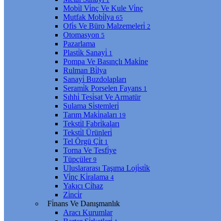
Mobi̇l Vi̇nç Ve Kule Vi̇nç
Mutfak Mobi̇lya
65
Ofi̇s Ve Büro Malzemeleri̇
2
Otomasyon
5
Pazarlama
Plasti̇k Sanayi̇
1
Pompa Ve Basınçlı Maki̇ne
Rulman Bi̇lya
Sanayi̇ Buzdolapları
Serami̇k Porselen Fayans
1
Sıhhi̇ Tesi̇sat Ve Armatür
Sulama Si̇stemleri̇
Tarım Maki̇naları
19
Teksti̇l Fabri̇kaları
Teksti̇l Ürünleri̇
Tel Örgü Çi̇t
1
Torna Ve Tesfi̇ye
Tüpçüler
9
Uluslararası Taşıma Loji̇sti̇k
Vi̇nç Ki̇ralama
4
Yakıcı Ci̇haz
Zi̇nci̇r
Fi̇nans Ve Danışmanlık
Aracı Kurumlar