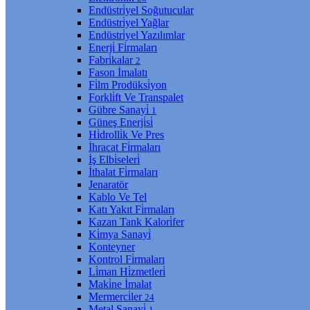
Endüstri̇yel Soğutucular
Endüstri̇yel Yağlar
Endüstri̇yel Yazılımlar
Enerji̇ Fi̇rmaları
Fabri̇kalar
2
Fason İmalatı
Fi̇lm Prodüksi̇yon
Forkli̇ft Ve Transpalet
Gübre Sanayi̇
1
Güneş Enerji̇si̇
Hi̇drolli̇k Ve Pres
İhracat Fi̇rmaları
İş Elbi̇seleri̇
İthalat Fi̇rmaları
Jenaratör
Kablo Ve Tel
Katı Yakıt Fi̇rmaları
Kazan Tank Kalori̇fer
Ki̇mya Sanayi̇
Konteyner
Kontrol Fi̇rmaları
Li̇man Hi̇zmetleri̇
Maki̇ne İmalat
Mermerci̇ler
24
Metal Sanayi̇
1