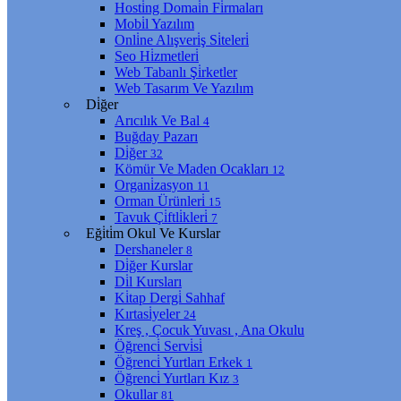
Hosti̇ng Domai̇n Fi̇rmaları
Mobi̇l Yazılım
Onli̇ne Alışveri̇ş Si̇teleri̇
Seo Hi̇zmetleri̇
Web Tabanlı Şi̇rketler
Web Tasarım Ve Yazılım
Di̇ğer
Arıcılık Ve Bal
4
Buğday Pazarı
Di̇ğer
32
Kömür Ve Maden Ocakları
12
Organi̇zasyon
11
Orman Ürünleri̇
15
Tavuk Çi̇ftli̇kleri̇
7
Eği̇ti̇m Okul Ve Kurslar
Dershaneler
8
Di̇ğer Kurslar
Di̇l Kursları
Ki̇tap Dergi̇ Sahhaf
Kırtasi̇yeler
24
Kreş , Çocuk Yuvası , Ana Okulu
Öğrenci̇ Servi̇si̇
Öğrenci̇ Yurtları Erkek
1
Öğrenci̇ Yurtları Kız
3
Okullar
81