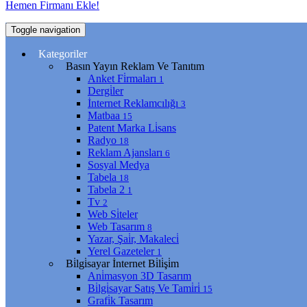
Hemen Firmanı Ekle!
Toggle navigation
Kategoriler
Basın Yayın Reklam Ve Tanıtım
Anket Fi̇rmaları
1
Dergi̇ler
İnternet Reklamcılığı
3
Matbaa
15
Patent Marka Li̇sans
Radyo
18
Reklam Ajansları
6
Sosyal Medya
Tabela
18
Tabela 2
1
Tv
2
Web Si̇teler
Web Tasarım
8
Yazar, Şai̇r, Makaleci̇
Yerel Gazeteler
1
Bi̇lgi̇sayar İnternet Bi̇li̇şi̇m
Ani̇masyon 3D Tasarım
Bi̇lgi̇sayar Satış Ve Tami̇ri̇
15
Grafi̇k Tasarım