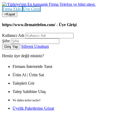
Firma Ekle
Üye Girişi
×
Kapat
https://www.firmatelefon.com/ - Üye Girişi
Kullanıcı Adı
Şifre
Şifremi Unuttum
Giriş Yap
Henüz
üye değil misiniz?
Firmanı İnternetde Tanıt
Ürün Al | Ürün Sat
Talepleri Gör
Talep Sahibine Ulaş
Ve daha neler neler!
Üyelik Paketlerine Gözat