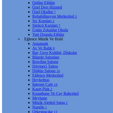
Onli̇ne Eği̇ti̇m
Özel Ders Hi̇zmeti̇
Özel Okullar
7
Rehabi̇li̇tasyon Merkezleri̇
2
Src Kursları
3
Sürücü Kursları
7
Üstün Zekalılar Okulu
Yurt Dışında Eği̇ti̇m
Eğlence Müzi̇k Ve Hobi̇
Aquapark
Av Ve Balık
9
Bar, Gece Kulübü, Di̇skolar
Bi̇lardo Salonları
Bowli̇ng Salonu
Dövmeci̇ Tattoo
Düğün Salonu
16
Eğlence Merkezleri̇
Heykeltraş
İnternet Cafe
16
Kaset Plak
2
Kıraathane Ve Çay Bahçeleri̇
Meyhane
Müzi̇k Aletleri̇ Satışı
2
Nargi̇le
1
Orkestracılar
13