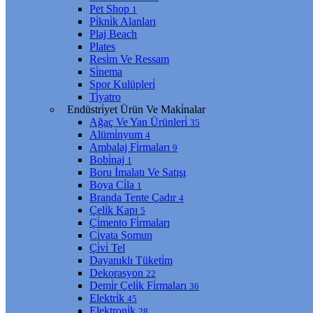
Pet Shop
1
Pi̇kni̇k Alanları
Plaj Beach
Plates
Resi̇m Ve Ressam
Si̇nema
Spor Kulüpleri̇
Ti̇yatro
Endüstri̇yet Ürün Ve Maki̇nalar
Ağaç Ve Yan Ürünleri̇
35
Alümi̇nyum
4
Ambalaj Fi̇rmaları
9
Bobi̇naj
1
Boru İmalatı Ve Satışı
Boya Ci̇la
1
Branda Tente Çadır
4
Çeli̇k Kapı
5
Çi̇mento Fi̇rmaları
Ci̇vata Somun
Çi̇vi̇ Tel
Dayanıklı Tüketi̇m
Dekorasyon
22
Demi̇r Çeli̇k Fi̇rmaları
36
Elektri̇k
45
Elektroni̇k
28