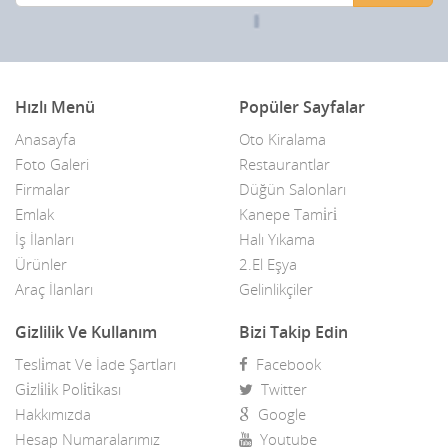
Hızlı Menü
Popüler Sayfalar
Anasayfa
Oto Kiralama
Foto Galeri
Restaurantlar
Firmalar
Düğün Salonları
Emlak
Kanepe Tami̇ri̇
İş İlanları
Halı Yıkama
Ürünler
2.El Eşya
Araç İlanları
Gelinlikçiler
Gizlilik Ve Kullanım
Bizi Takip Edin
Tesli̇mat Ve İade Şartları
Facebook
Gi̇zli̇li̇k Poli̇ti̇kası
Twitter
Hakkımızda
Google
Hesap Numaralarımız
Youtube