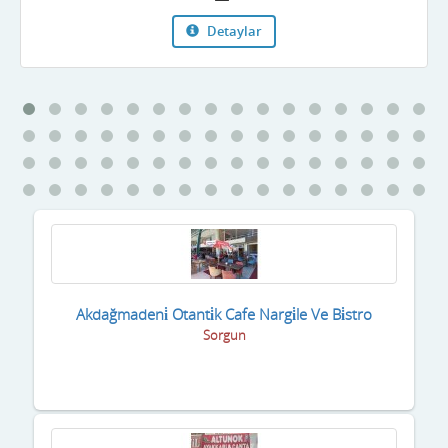
Detaylar
Akdağmadeni̇ Otanti̇k Cafe Nargi̇le Ve Bi̇stro
Sorgun