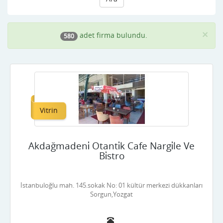
×
adet firma bulundu.
580
Vitrin
Akdağmadeni̇ Otanti̇k Cafe Nargi̇le Ve
Bi̇stro
İstanbuloğlu mah. 145.sokak No: 01 kültür merkezi dükkanları
Sorgun,Yozgat