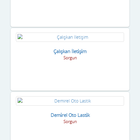
Çalışkan İleti̇şi̇m
Sorgun
Demi̇rel Oto Lasti̇k
Sorgun