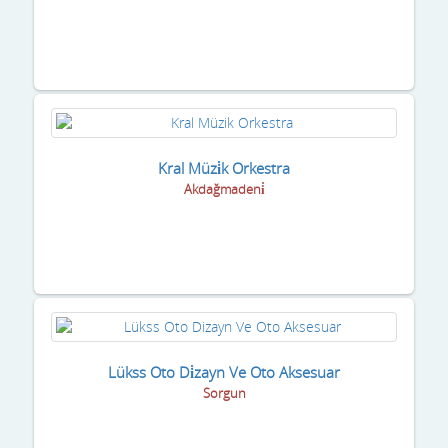
Kral Müzi̇k Orkestra
Akdağmadeni̇
Lükss Oto Di̇zayn Ve Oto Aksesuar
Sorgun