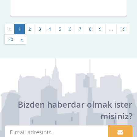
«
1
2
3
4
5
6
7
8
9
...
19
20
»
Bizden haberdar olmak ister
misiniz?