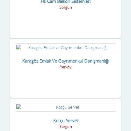
Hk Cam Balkon Si̇stemleri̇
Sorgun
Karagöz Emlak Ve Gayri̇menkul Danışmanlığı
Yerköy
Kotçu Servet
Sorgun