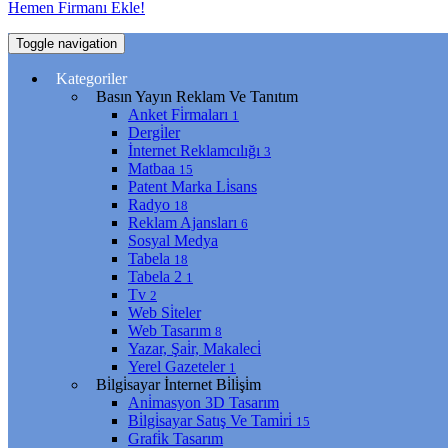
Hemen Firmanı Ekle!
Toggle navigation
Kategoriler
Basın Yayın Reklam Ve Tanıtım
Anket Fi̇rmaları
1
Dergi̇ler
İnternet Reklamcılığı
3
Matbaa
15
Patent Marka Li̇sans
Radyo
18
Reklam Ajansları
6
Sosyal Medya
Tabela
18
Tabela 2
1
Tv
2
Web Si̇teler
Web Tasarım
8
Yazar, Şai̇r, Makaleci̇
Yerel Gazeteler
1
Bi̇lgi̇sayar İnternet Bi̇li̇şi̇m
Ani̇masyon 3D Tasarım
Bi̇lgi̇sayar Satış Ve Tami̇ri̇
15
Grafi̇k Tasarım