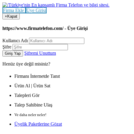
Firma Ekle
Üye Girişi
×
Kapat
https://www.firmatelefon.com/ - Üye Girişi
Kullanıcı Adı
Şifre
Şifremi Unuttum
Giriş Yap
Henüz
üye değil misiniz?
Firmanı İnternetde Tanıt
Ürün Al | Ürün Sat
Talepleri Gör
Talep Sahibine Ulaş
Ve daha neler neler!
Üyelik Paketlerine Gözat