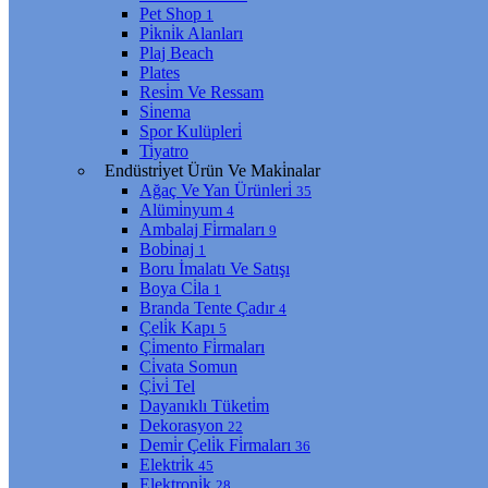
Pet Shop
1
Pi̇kni̇k Alanları
Plaj Beach
Plates
Resi̇m Ve Ressam
Si̇nema
Spor Kulüpleri̇
Ti̇yatro
Endüstri̇yet Ürün Ve Maki̇nalar
Ağaç Ve Yan Ürünleri̇
35
Alümi̇nyum
4
Ambalaj Fi̇rmaları
9
Bobi̇naj
1
Boru İmalatı Ve Satışı
Boya Ci̇la
1
Branda Tente Çadır
4
Çeli̇k Kapı
5
Çi̇mento Fi̇rmaları
Ci̇vata Somun
Çi̇vi̇ Tel
Dayanıklı Tüketi̇m
Dekorasyon
22
Demi̇r Çeli̇k Fi̇rmaları
36
Elektri̇k
45
Elektroni̇k
28