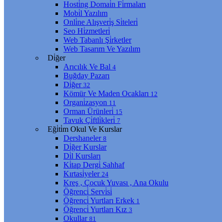
Hosti̇ng Domai̇n Fi̇rmaları
Mobi̇l Yazılım
Onli̇ne Alışveri̇ş Si̇teleri̇
Seo Hi̇zmetleri̇
Web Tabanlı Şi̇rketler
Web Tasarım Ve Yazılım
Di̇ğer
Arıcılık Ve Bal
4
Buğday Pazarı
Di̇ğer
32
Kömür Ve Maden Ocakları
12
Organi̇zasyon
11
Orman Ürünleri̇
15
Tavuk Çi̇ftli̇kleri̇
7
Eği̇ti̇m Okul Ve Kurslar
Dershaneler
8
Di̇ğer Kurslar
Di̇l Kursları
Ki̇tap Dergi̇ Sahhaf
Kırtasi̇yeler
24
Kreş , Çocuk Yuvası , Ana Okulu
Öğrenci̇ Servi̇si̇
Öğrenci̇ Yurtları Erkek
1
Öğrenci̇ Yurtları Kız
3
Okullar
81