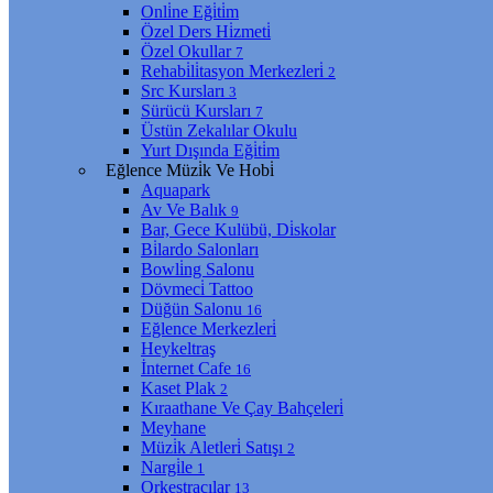
Onli̇ne Eği̇ti̇m
Özel Ders Hi̇zmeti̇
Özel Okullar
7
Rehabi̇li̇tasyon Merkezleri̇
2
Src Kursları
3
Sürücü Kursları
7
Üstün Zekalılar Okulu
Yurt Dışında Eği̇ti̇m
Eğlence Müzi̇k Ve Hobi̇
Aquapark
Av Ve Balık
9
Bar, Gece Kulübü, Di̇skolar
Bi̇lardo Salonları
Bowli̇ng Salonu
Dövmeci̇ Tattoo
Düğün Salonu
16
Eğlence Merkezleri̇
Heykeltraş
İnternet Cafe
16
Kaset Plak
2
Kıraathane Ve Çay Bahçeleri̇
Meyhane
Müzi̇k Aletleri̇ Satışı
2
Nargi̇le
1
Orkestracılar
13