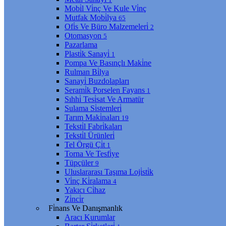
Mobi̇l Vi̇nç Ve Kule Vi̇nç
Mutfak Mobi̇lya
65
Ofi̇s Ve Büro Malzemeleri̇
2
Otomasyon
5
Pazarlama
Plasti̇k Sanayi̇
1
Pompa Ve Basınçlı Maki̇ne
Rulman Bi̇lya
Sanayi̇ Buzdolapları
Serami̇k Porselen Fayans
1
Sıhhi̇ Tesi̇sat Ve Armatür
Sulama Si̇stemleri̇
Tarım Maki̇naları
19
Teksti̇l Fabri̇kaları
Teksti̇l Ürünleri̇
Tel Örgü Çi̇t
1
Torna Ve Tesfi̇ye
Tüpçüler
9
Uluslararası Taşıma Loji̇sti̇k
Vi̇nç Ki̇ralama
4
Yakıcı Ci̇haz
Zi̇nci̇r
Fi̇nans Ve Danışmanlık
Aracı Kurumlar