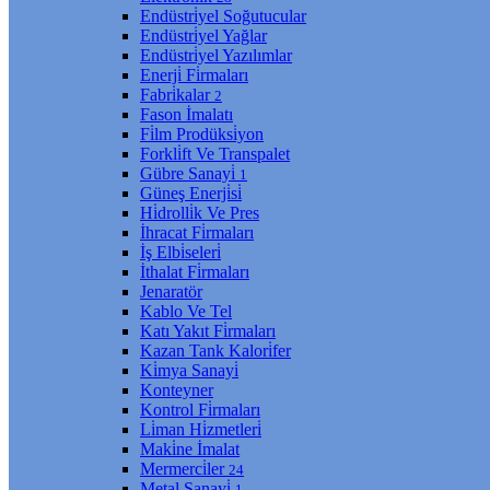
Endüstri̇yel Soğutucular
Endüstri̇yel Yağlar
Endüstri̇yel Yazılımlar
Enerji̇ Fi̇rmaları
Fabri̇kalar
2
Fason İmalatı
Fi̇lm Prodüksi̇yon
Forkli̇ft Ve Transpalet
Gübre Sanayi̇
1
Güneş Enerji̇si̇
Hi̇drolli̇k Ve Pres
İhracat Fi̇rmaları
İş Elbi̇seleri̇
İthalat Fi̇rmaları
Jenaratör
Kablo Ve Tel
Katı Yakıt Fi̇rmaları
Kazan Tank Kalori̇fer
Ki̇mya Sanayi̇
Konteyner
Kontrol Fi̇rmaları
Li̇man Hi̇zmetleri̇
Maki̇ne İmalat
Mermerci̇ler
24
Metal Sanayi̇
1