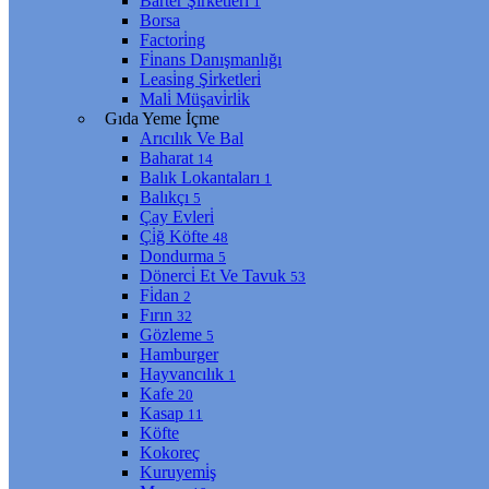
Barter Şi̇rketleri̇
1
Borsa
Factori̇ng
Fi̇nans Danışmanlığı
Leasi̇ng Şi̇rketleri̇
Mali̇ Müşavi̇rli̇k
Gıda Yeme İçme
Arıcılık Ve Bal
Baharat
14
Balık Lokantaları
1
Balıkçı
5
Çay Evleri̇
Çi̇ğ Köfte
48
Dondurma
5
Dönerci̇ Et Ve Tavuk
53
Fi̇dan
2
Fırın
32
Gözleme
5
Hamburger
Hayvancılık
1
Kafe
20
Kasap
11
Köfte
Kokoreç
Kuruyemi̇ş