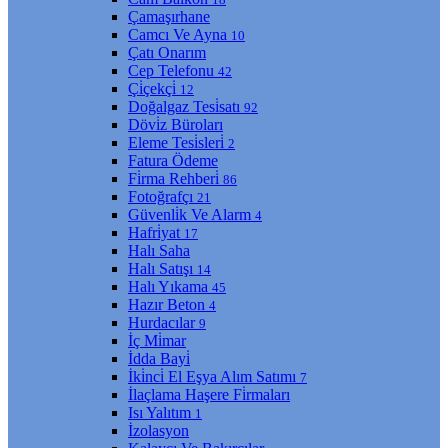
Çamaşırhane
Camcı Ve Ayna
10
Çatı Onarım
Cep Telefonu
42
Çi̇çekçi̇
12
Doğalgaz Tesi̇satı
92
Dövi̇z Büroları
Eleme Tesi̇sleri̇
2
Fatura Ödeme
Fi̇rma Rehberi̇
86
Fotoğrafçı
21
Güvenli̇k Ve Alarm
4
Hafri̇yat
17
Halı Saha
Halı Satışı
14
Halı Yıkama
45
Hazır Beton
4
Hurdacılar
9
İç Mi̇mar
İdda Bayi̇
İki̇nci̇ El Eşya Alım Satımı
7
İlaçlama Haşere Fi̇rmaları
Isı Yalıtım
1
İzolasyon