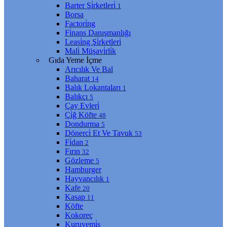
Barter Şi̇rketleri̇
1
Borsa
Factori̇ng
Fi̇nans Danışmanlığı
Leasi̇ng Şi̇rketleri̇
Mali̇ Müşavi̇rli̇k
Gıda Yeme İçme
Arıcılık Ve Bal
Baharat
14
Balık Lokantaları
1
Balıkçı
5
Çay Evleri̇
Çi̇ğ Köfte
48
Dondurma
5
Dönerci̇ Et Ve Tavuk
53
Fi̇dan
2
Fırın
32
Gözleme
5
Hamburger
Hayvancılık
1
Kafe
20
Kasap
11
Köfte
Kokoreç
Kuruyemi̇ş