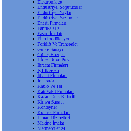
Elektroni̇k
28
Endüstri̇yel Soğutucular
Endüstri̇yel Yağlar
Endüstri̇yel Yazılımlar
Enerji̇ Fi̇rmaları
Fabri̇kalar
2
Fason İmalatı
Fi̇lm Prodüksi̇yon
Forkli̇ft Ve Transpalet
Gübre Sanayi̇
1
Güneş Enerji̇si̇
Hi̇drolli̇k Ve Pres
İhracat Fi̇rmaları
İş Elbi̇seleri̇
İthalat Fi̇rmaları
Jenaratör
Kablo Ve Tel
Katı Yakıt Fi̇rmaları
Kazan Tank Kalori̇fer
Ki̇mya Sanayi̇
Konteyner
Kontrol Fi̇rmaları
Li̇man Hi̇zmetleri̇
Maki̇ne İmalat
Mermerci̇ler
24