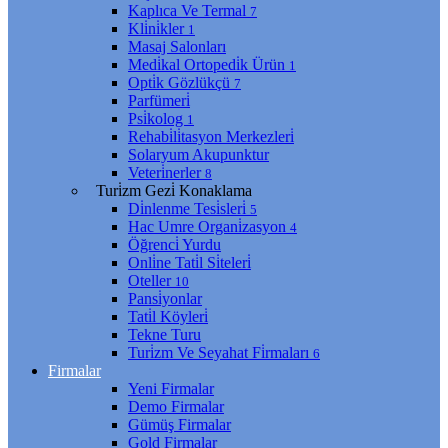
Kaplıca Ve Termal
7
Kli̇ni̇kler
1
Masaj Salonları
Medi̇kal Ortopedi̇k Ürün
1
Opti̇k Gözlükçü
7
Parfümeri̇
Psi̇kolog
1
Rehabi̇li̇tasyon Merkezleri̇
Solaryum Akupunktur
Veteri̇nerler
8
Turi̇zm Gezi̇ Konaklama
Di̇nlenme Tesi̇sleri̇
5
Hac Umre Organi̇zasyon
4
Öğrenci̇ Yurdu
Onli̇ne Tati̇l Si̇teleri̇
Oteller
10
Pansi̇yonlar
Tati̇l Köyleri̇
Tekne Turu
Turi̇zm Ve Seyahat Fi̇rmaları
6
Firmalar
Yeni Firmalar
Demo Firmalar
Gümüş Firmalar
Gold Firmalar