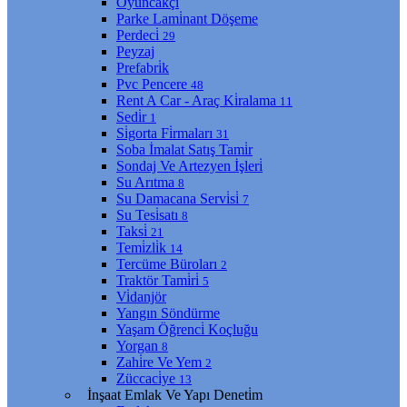
Oyuncakçı
Parke Lami̇nant Döşeme
Perdeci̇
29
Peyzaj
Prefabri̇k
Pvc Pencere
48
Rent A Car - Araç Ki̇ralama
11
Sedi̇r
1
Si̇gorta Fi̇rmaları
31
Soba İmalat Satış Tami̇r
Sondaj Ve Artezyen İşleri̇
Su Arıtma
8
Su Damacana Servi̇si̇
7
Su Tesi̇satı
8
Taksi̇
21
Temi̇zli̇k
14
Tercüme Büroları
2
Traktör Tami̇ri̇
5
Vi̇danjör
Yangın Söndürme
Yaşam Öğrenci̇ Koçluğu
Yorgan
8
Zahi̇re Ve Yem
2
Züccaci̇ye
13
İnşaat Emlak Ve Yapı Deneti̇m