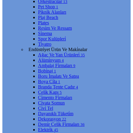
Orkestracılar
13
Pet Shop
1
Pi̇kni̇k Alanları
Plaj Beach
Plates
Resi̇m Ve Ressam
Si̇nema
Spor Kulüpleri̇
Ti̇yatro
Endüstri̇yet Ürün Ve Maki̇nalar
Ağaç Ve Yan Ürünleri̇
35
Alümi̇nyum
4
Ambalaj Fi̇rmaları
9
Bobi̇naj
1
Boru İmalatı Ve Satışı
Boya Ci̇la
1
Branda Tente Çadır
4
Çeli̇k Kapı
5
Çi̇mento Fi̇rmaları
Ci̇vata Somun
Çi̇vi̇ Tel
Dayanıklı Tüketi̇m
Dekorasyon
22
Demi̇r Çeli̇k Fi̇rmaları
36
Elektri̇k
45