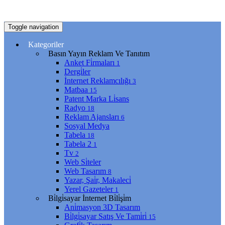
Toggle navigation
Kategoriler
Basın Yayın Reklam Ve Tanıtım
Anket Fi̇rmaları
1
Dergi̇ler
İnternet Reklamcılığı
3
Matbaa
15
Patent Marka Li̇sans
Radyo
18
Reklam Ajansları
6
Sosyal Medya
Tabela
18
Tabela 2
1
Tv
2
Web Si̇teler
Web Tasarım
8
Yazar, Şai̇r, Makaleci̇
Yerel Gazeteler
1
Bi̇lgi̇sayar İnternet Bi̇li̇şi̇m
Ani̇masyon 3D Tasarım
Bi̇lgi̇sayar Satış Ve Tami̇ri̇
15