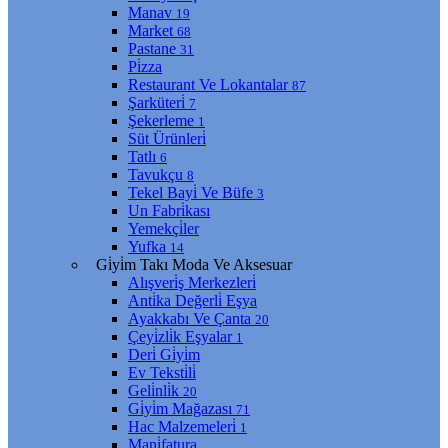
Manav
19
Market
68
Pastane
31
Pi̇zza
Restaurant Ve Lokantalar
87
Şarküteri̇
7
Şekerleme
1
Süt Ürünleri̇
Tatlı
6
Tavukçu
8
Tekel Bayi̇ Ve Büfe
3
Un Fabri̇kası
Yemekçi̇ler
Yufka
14
Gi̇yi̇m Takı Moda Ve Aksesuar
Alışveri̇ş Merkezleri̇
Anti̇ka Değerli̇ Eşya
Ayakkabı Ve Çanta
20
Çeyi̇zli̇k Eşyalar
1
Deri̇ Gi̇yi̇m
Ev Teksti̇li̇
Geli̇nli̇k
20
Gi̇yi̇m Mağazası
71
Hac Malzemeleri̇
1
Mani̇fatura