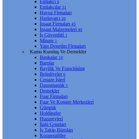
Emlakçı
6
Emlakçılar
31
Havuz Fi̇rmaları
Hırdavatçı
20
İnşaat Fi̇rmaları
45
İnşaat Malzemeleri̇
40
İş Güvenli̇ği̇
1
Mi̇nare
1
Yapı Deneti̇m Fi̇rmaları
Kamu Kuruluş Ve Dernekler
Bankalar
10
Barolar
Bayi̇li̇k Ve Franchi̇si̇ng
Beledi̇yeler
6
Cenaze İşleri̇
Danışmanlık
1
Dernekler
Fuar Fi̇rmaları
Fuar Ve Kongre Merkezleri̇
Gümrük
Holdi̇ngler
Huzurevleri̇
İlahi̇ Grupları
İş Taki̇p Büroları
Kooperati̇fler