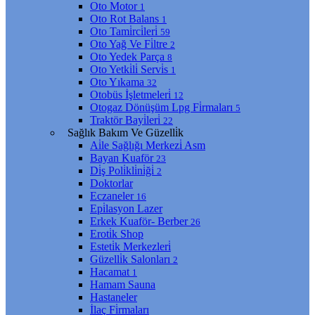
Oto Motor
1
Oto Rot Balans
1
Oto Tami̇rci̇leri̇
59
Oto Yağ Ve Fi̇ltre
2
Oto Yedek Parça
8
Oto Yetki̇li̇ Servi̇s
1
Oto Yıkama
32
Otobüs İşletmeleri̇
12
Otogaz Dönüşüm Lpg Fi̇rmaları
5
Traktör Bayi̇leri̇
22
Sağlık Bakım Ve Güzelli̇k
Ai̇le Sağlığı Merkezi̇ Asm
Bayan Kuaför
23
Di̇ş Poli̇kli̇ni̇ği̇
2
Doktorlar
Eczaneler
16
Epi̇lasyon Lazer
Erkek Kuaför- Berber
26
Eroti̇k Shop
Esteti̇k Merkezleri̇
Güzelli̇k Salonları
2
Hacamat
1
Hamam Sauna
Hastaneler
İlaç Fi̇rmaları