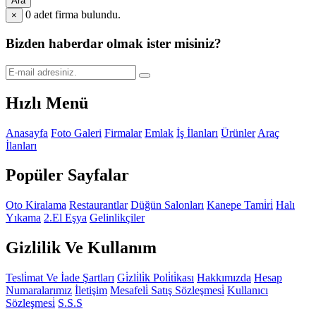
Ara
0
adet firma bulundu.
×
Bizden haberdar olmak ister misiniz?
Hızlı Menü
Anasayfa
Foto Galeri
Firmalar
Emlak
İş İlanları
Ürünler
Araç
İlanları
Popüler Sayfalar
Oto Kiralama
Restaurantlar
Düğün Salonları
Kanepe Tami̇ri̇
Halı
Yıkama
2.El Eşya
Gelinlikçiler
Gizlilik Ve Kullanım
Tesli̇mat Ve İade Şartları
Gi̇zli̇li̇k Poli̇ti̇kası
Hakkımızda
Hesap
Numaralarımız
İletişim
Mesafeli̇ Satış Sözleşmesi̇
Kullanıcı
Sözleşmesi̇
S.S.S