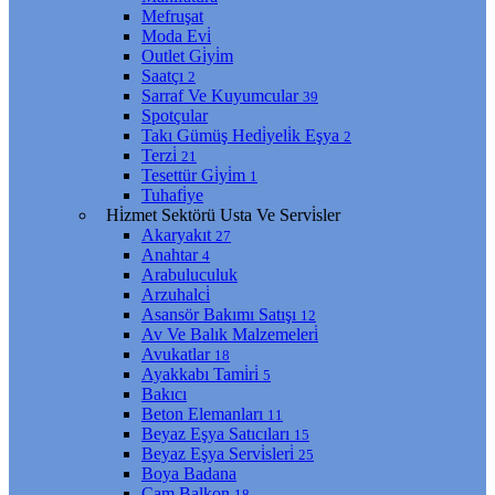
Mefruşat
Moda Evi̇
Outlet Gi̇yi̇m
Saatçı
2
Sarraf Ve Kuyumcular
39
Spotçular
Takı Gümüş Hedi̇yeli̇k Eşya
2
Terzi̇
21
Tesettür Gi̇yi̇m
1
Tuhafi̇ye
Hi̇zmet Sektörü Usta Ve Servi̇sler
Akaryakıt
27
Anahtar
4
Arabuluculuk
Arzuhalci̇
Asansör Bakımı Satışı
12
Av Ve Balık Malzemeleri̇
Avukatlar
18
Ayakkabı Tami̇ri̇
5
Bakıcı
Beton Elemanları
11
Beyaz Eşya Satıcıları
15
Beyaz Eşya Servi̇sleri̇
25
Boya Badana
Cam Balkon
18