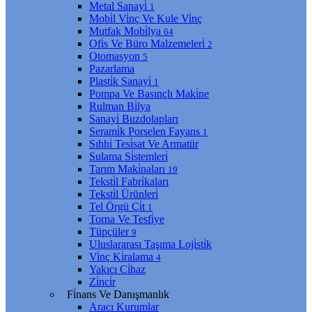
Metal Sanayi̇
1
Mobi̇l Vi̇nç Ve Kule Vi̇nç
Mutfak Mobi̇lya
64
Ofi̇s Ve Büro Malzemeleri̇
2
Otomasyon
5
Pazarlama
Plasti̇k Sanayi̇
1
Pompa Ve Basınçlı Maki̇ne
Rulman Bi̇lya
Sanayi̇ Buzdolapları
Serami̇k Porselen Fayans
1
Sıhhi̇ Tesi̇sat Ve Armatür
Sulama Si̇stemleri̇
Tarım Maki̇naları
19
Teksti̇l Fabri̇kaları
Teksti̇l Ürünleri̇
Tel Örgü Çi̇t
1
Torna Ve Tesfi̇ye
Tüpçüler
9
Uluslararası Taşıma Loji̇sti̇k
Vi̇nç Ki̇ralama
4
Yakıcı Ci̇haz
Zi̇nci̇r
Fi̇nans Ve Danışmanlık
Aracı Kurumlar