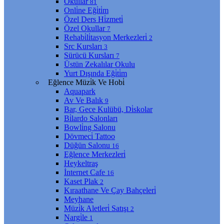
Okullar
81
Onli̇ne Eği̇ti̇m
Özel Ders Hi̇zmeti̇
Özel Okullar
7
Rehabi̇li̇tasyon Merkezleri̇
2
Src Kursları
3
Sürücü Kursları
7
Üstün Zekalılar Okulu
Yurt Dışında Eği̇ti̇m
Eğlence Müzi̇k Ve Hobi̇
Aquapark
Av Ve Balık
9
Bar, Gece Kulübü, Di̇skolar
Bi̇lardo Salonları
Bowli̇ng Salonu
Dövmeci̇ Tattoo
Düğün Salonu
16
Eğlence Merkezleri̇
Heykeltraş
İnternet Cafe
16
Kaset Plak
2
Kıraathane Ve Çay Bahçeleri̇
Meyhane
Müzi̇k Aletleri̇ Satışı
2
Nargi̇le
1