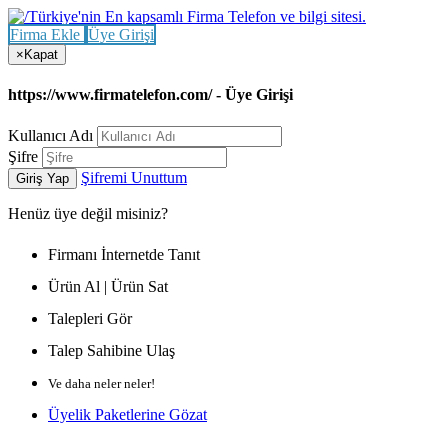
Firma Ekle
Üye Girişi
×
Kapat
https://www.firmatelefon.com/ - Üye Girişi
Kullanıcı Adı
Şifre
Şifremi Unuttum
Giriş Yap
Henüz
üye değil misiniz?
Firmanı İnternetde Tanıt
Ürün Al | Ürün Sat
Talepleri Gör
Talep Sahibine Ulaş
Ve daha neler neler!
Üyelik Paketlerine Gözat