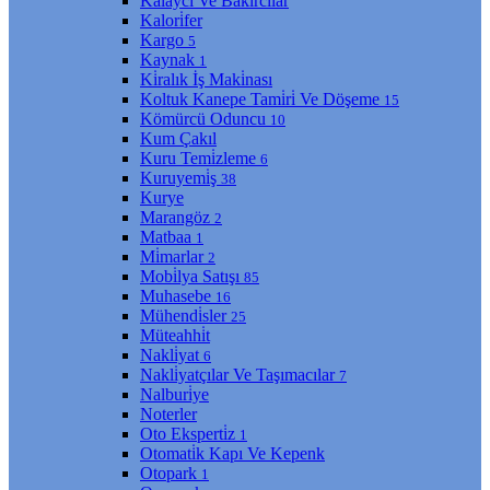
Kalaycı Ve Bakırcılar
Kalori̇fer
Kargo
5
Kaynak
1
Ki̇ralık İş Maki̇nası
Koltuk Kanepe Tami̇ri̇ Ve Döşeme
15
Kömürcü Oduncu
10
Kum Çakıl
Kuru Temi̇zleme
6
Kuruyemi̇ş
38
Kurye
Marangöz
2
Matbaa
1
Mi̇marlar
2
Mobi̇lya Satışı
85
Muhasebe
16
Mühendi̇sler
25
Müteahhi̇t
Nakli̇yat
6
Nakli̇yatçılar Ve Taşımacılar
7
Nalburi̇ye
Noterler
Oto Eksperti̇z
1
Otomati̇k Kapı Ve Kepenk
Otopark
1