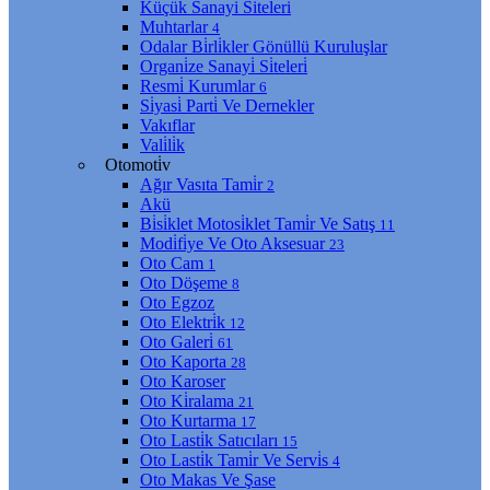
Küçük Sanayi̇ Si̇teleri̇
Muhtarlar
4
Odalar Bi̇rli̇kler Gönüllü Kuruluşlar
Organi̇ze Sanayi̇ Si̇teleri̇
Resmi̇ Kurumlar
6
Si̇yasi̇ Parti̇ Ve Dernekler
Vakıflar
Vali̇li̇k
Otomoti̇v
Ağır Vasıta Tami̇r
2
Akü
Bi̇si̇klet Motosi̇klet Tami̇r Ve Satış
11
Modi̇fi̇ye Ve Oto Aksesuar
23
Oto Cam
1
Oto Döşeme
8
Oto Egzoz
Oto Elektri̇k
12
Oto Galeri̇
61
Oto Kaporta
28
Oto Karoser
Oto Ki̇ralama
21
Oto Kurtarma
17
Oto Lasti̇k Satıcıları
15
Oto Lasti̇k Tami̇r Ve Servi̇s
4
Oto Makas Ve Şase