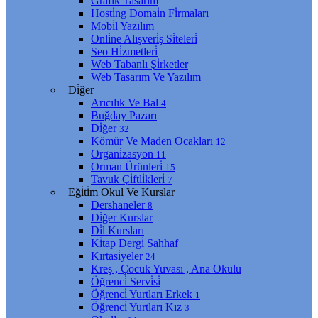
Grafi̇k Tasarım
Hosti̇ng Domai̇n Fi̇rmaları
Mobi̇l Yazılım
Onli̇ne Alışveri̇ş Si̇teleri̇
Seo Hi̇zmetleri̇
Web Tabanlı Şi̇rketler
Web Tasarım Ve Yazılım
Di̇ğer
Arıcılık Ve Bal
4
Buğday Pazarı
Di̇ğer
32
Kömür Ve Maden Ocakları
12
Organi̇zasyon
11
Orman Ürünleri̇
15
Tavuk Çi̇ftli̇kleri̇
7
Eği̇ti̇m Okul Ve Kurslar
Dershaneler
8
Di̇ğer Kurslar
Di̇l Kursları
Ki̇tap Dergi̇ Sahhaf
Kırtasi̇yeler
24
Kreş , Çocuk Yuvası , Ana Okulu
Öğrenci̇ Servi̇si̇
Öğrenci̇ Yurtları Erkek
1
Öğrenci̇ Yurtları Kız
3