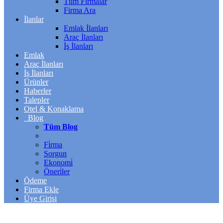
Tüm Firmalar
Firma Ara
İlanlar
Emlak İlanları
Araç İlanları
İş İlanları
Emlak
Araç İlanları
İş İlanları
Ürünler
Haberler
Talepler
Otel & Konaklama
Blog
Tüm Blog
Fi̇rma
Sorgun
Ekonomi̇
Öneri̇ler
Ödeme
Firma Ekle
Üye Girişi