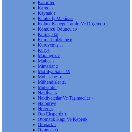
Kalori̇fer
Kargo
5
Kaynak
1
Ki̇ralık İş Maki̇nası
Koltuk Kanepe Tami̇ri̇ Ve Döşeme
15
Kömürcü Oduncu
10
Kum Çakıl
Kuru Temi̇zleme
6
Kuruyemi̇ş
38
Kurye
Marangöz
2
Matbaa
1
Mi̇marlar
2
Mobi̇lya Satışı
85
Muhasebe
16
Mühendi̇sler
25
Müteahhi̇t
Nakli̇yat
6
Nakli̇yatçılar Ve Taşımacılar
7
Nalburi̇ye
Noterler
Oto Eksperti̇z
1
Otomati̇k Kapı Ve Kepenk
Otopark
1
Oyuncakçı