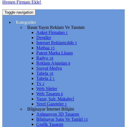
Hemen Firmanı Ekle!
Toggle navigation
Kategoriler
Basın Yayın Reklam Ve Tanıtım
Anket Fi̇rmaları
1
Dergi̇ler
İnternet Reklamcılığı
3
Matbaa
15
Patent Marka Li̇sans
Radyo
18
Reklam Ajansları
6
Sosyal Medya
Tabela
18
Tabela 2
1
Tv
2
Web Si̇teler
Web Tasarım
8
Yazar, Şai̇r, Makaleci̇
Yerel Gazeteler
1
Bi̇lgi̇sayar İnternet Bi̇li̇şi̇m
Ani̇masyon 3D Tasarım
Bi̇lgi̇sayar Satış Ve Tami̇ri̇
15
Grafi̇k Tasarım