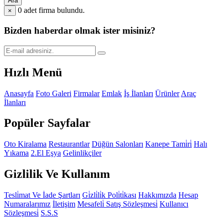
Ara
0
adet firma bulundu.
×
Bizden haberdar olmak ister misiniz?
Hızlı Menü
Anasayfa
Foto Galeri
Firmalar
Emlak
İş İlanları
Ürünler
Araç
İlanları
Popüler Sayfalar
Oto Kiralama
Restaurantlar
Düğün Salonları
Kanepe Tami̇ri̇
Halı
Yıkama
2.El Eşya
Gelinlikçiler
Gizlilik Ve Kullanım
Tesli̇mat Ve İade Şartları
Gi̇zli̇li̇k Poli̇ti̇kası
Hakkımızda
Hesap
Numaralarımız
İletişim
Mesafeli̇ Satış Sözleşmesi̇
Kullanıcı
Sözleşmesi̇
S.S.S