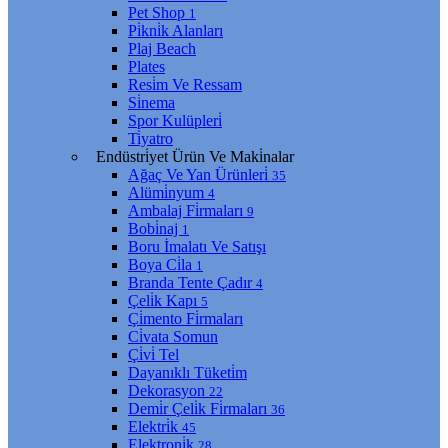
Pet Shop
1
Pi̇kni̇k Alanları
Plaj Beach
Plates
Resi̇m Ve Ressam
Si̇nema
Spor Kulüpleri̇
Ti̇yatro
Endüstri̇yet Ürün Ve Maki̇nalar
Ağaç Ve Yan Ürünleri̇
35
Alümi̇nyum
4
Ambalaj Fi̇rmaları
9
Bobi̇naj
1
Boru İmalatı Ve Satışı
Boya Ci̇la
1
Branda Tente Çadır
4
Çeli̇k Kapı
5
Çi̇mento Fi̇rmaları
Ci̇vata Somun
Çi̇vi̇ Tel
Dayanıklı Tüketi̇m
Dekorasyon
22
Demi̇r Çeli̇k Fi̇rmaları
36
Elektri̇k
45
Elektroni̇k
28