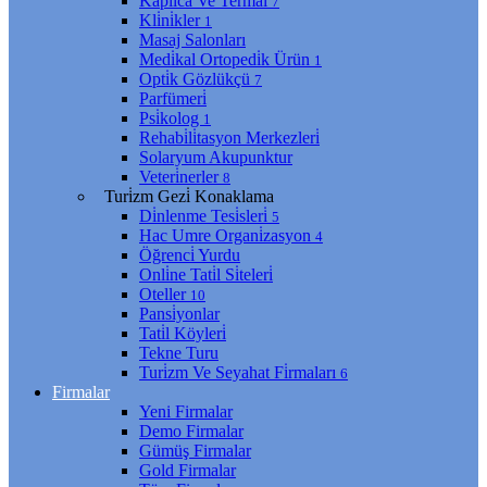
Kaplıca Ve Termal
7
Kli̇ni̇kler
1
Masaj Salonları
Medi̇kal Ortopedi̇k Ürün
1
Opti̇k Gözlükçü
7
Parfümeri̇
Psi̇kolog
1
Rehabi̇li̇tasyon Merkezleri̇
Solaryum Akupunktur
Veteri̇nerler
8
Turi̇zm Gezi̇ Konaklama
Di̇nlenme Tesi̇sleri̇
5
Hac Umre Organi̇zasyon
4
Öğrenci̇ Yurdu
Onli̇ne Tati̇l Si̇teleri̇
Oteller
10
Pansi̇yonlar
Tati̇l Köyleri̇
Tekne Turu
Turi̇zm Ve Seyahat Fi̇rmaları
6
Firmalar
Yeni Firmalar
Demo Firmalar
Gümüş Firmalar
Gold Firmalar