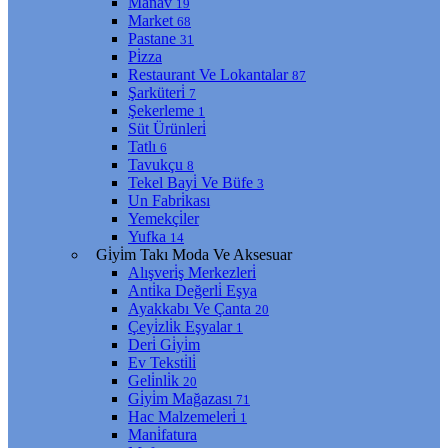
Manav
19
Market
68
Pastane
31
Pi̇zza
Restaurant Ve Lokantalar
87
Şarküteri̇
7
Şekerleme
1
Süt Ürünleri̇
Tatlı
6
Tavukçu
8
Tekel Bayi̇ Ve Büfe
3
Un Fabri̇kası
Yemekçi̇ler
Yufka
14
Gi̇yi̇m Takı Moda Ve Aksesuar
Alışveri̇ş Merkezleri̇
Anti̇ka Değerli̇ Eşya
Ayakkabı Ve Çanta
20
Çeyi̇zli̇k Eşyalar
1
Deri̇ Gi̇yi̇m
Ev Teksti̇li̇
Geli̇nli̇k
20
Gi̇yi̇m Mağazası
71
Hac Malzemeleri̇
1
Mani̇fatura