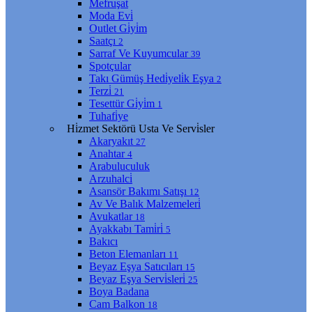
Mefruşat
Moda Evi̇
Outlet Gi̇yi̇m
Saatçı
2
Sarraf Ve Kuyumcular
39
Spotçular
Takı Gümüş Hedi̇yeli̇k Eşya
2
Terzi̇
21
Tesettür Gi̇yi̇m
1
Tuhafi̇ye
Hi̇zmet Sektörü Usta Ve Servi̇sler
Akaryakıt
27
Anahtar
4
Arabuluculuk
Arzuhalci̇
Asansör Bakımı Satışı
12
Av Ve Balık Malzemeleri̇
Avukatlar
18
Ayakkabı Tami̇ri̇
5
Bakıcı
Beton Elemanları
11
Beyaz Eşya Satıcıları
15
Beyaz Eşya Servi̇sleri̇
25
Boya Badana
Cam Balkon
18