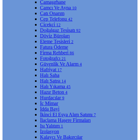
Çamaşırhane
Camcı Ve Ayna
10
Çatı Onarım
Cep Telefonu
42
Çi̇çekçi̇
12
Doğalgaz Tesi̇satı
92
Dövi̇z Büroları
Eleme Tesi̇sleri̇
2
Fatura Ödeme
Fi̇rma Rehberi̇
86
Fotoğrafçı
21
Güvenli̇k Ve Alarm
4
Hafri̇yat
17
Halı Saha
Halı Satışı
14
Halı Yıkama
45
Hazır Beton
4
Hurdacılar
9
İç Mi̇mar
İdda Bayi̇
İki̇nci̇ El Eşya Alım Satımı
7
İlaçlama Haşere Fi̇rmaları
Isı Yalıtım
1
İzolasyon
Kalaycı Ve Bakırcılar