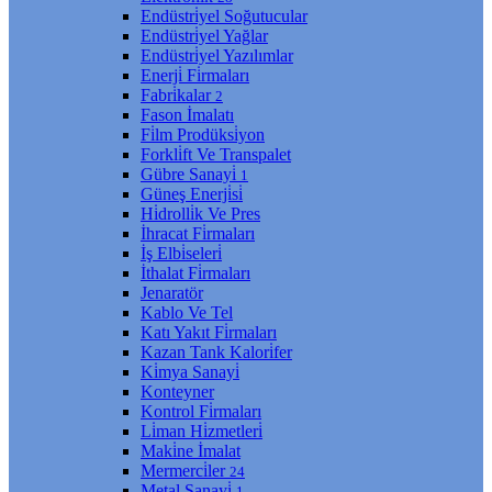
Endüstri̇yel Soğutucular
Endüstri̇yel Yağlar
Endüstri̇yel Yazılımlar
Enerji̇ Fi̇rmaları
Fabri̇kalar
2
Fason İmalatı
Fi̇lm Prodüksi̇yon
Forkli̇ft Ve Transpalet
Gübre Sanayi̇
1
Güneş Enerji̇si̇
Hi̇drolli̇k Ve Pres
İhracat Fi̇rmaları
İş Elbi̇seleri̇
İthalat Fi̇rmaları
Jenaratör
Kablo Ve Tel
Katı Yakıt Fi̇rmaları
Kazan Tank Kalori̇fer
Ki̇mya Sanayi̇
Konteyner
Kontrol Fi̇rmaları
Li̇man Hi̇zmetleri̇
Maki̇ne İmalat
Mermerci̇ler
24
Metal Sanayi̇
1