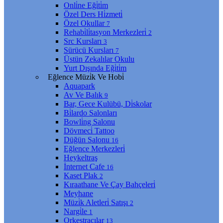
Onli̇ne Eği̇ti̇m
Özel Ders Hi̇zmeti̇
Özel Okullar
7
Rehabi̇li̇tasyon Merkezleri̇
2
Src Kursları
3
Sürücü Kursları
7
Üstün Zekalılar Okulu
Yurt Dışında Eği̇ti̇m
Eğlence Müzi̇k Ve Hobi̇
Aquapark
Av Ve Balık
9
Bar, Gece Kulübü, Di̇skolar
Bi̇lardo Salonları
Bowli̇ng Salonu
Dövmeci̇ Tattoo
Düğün Salonu
16
Eğlence Merkezleri̇
Heykeltraş
İnternet Cafe
16
Kaset Plak
2
Kıraathane Ve Çay Bahçeleri̇
Meyhane
Müzi̇k Aletleri̇ Satışı
2
Nargi̇le
1
Orkestracılar
13