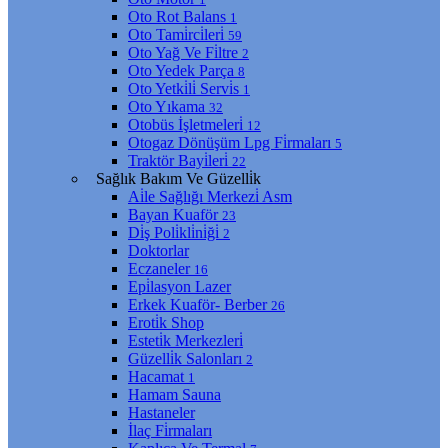
Oto Rot Balans
1
Oto Tami̇rci̇leri̇
59
Oto Yağ Ve Fi̇ltre
2
Oto Yedek Parça
8
Oto Yetki̇li̇ Servi̇s
1
Oto Yıkama
32
Otobüs İşletmeleri̇
12
Otogaz Dönüşüm Lpg Fi̇rmaları
5
Traktör Bayi̇leri̇
22
Sağlık Bakım Ve Güzelli̇k
Ai̇le Sağlığı Merkezi̇ Asm
Bayan Kuaför
23
Di̇ş Poli̇kli̇ni̇ği̇
2
Doktorlar
Eczaneler
16
Epi̇lasyon Lazer
Erkek Kuaför- Berber
26
Eroti̇k Shop
Esteti̇k Merkezleri̇
Güzelli̇k Salonları
2
Hacamat
1
Hamam Sauna
Hastaneler
İlaç Fi̇rmaları