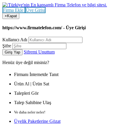
Firma Ekle
Üye Girişi
×
Kapat
https://www.firmatelefon.com/ - Üye Girişi
Kullanıcı Adı
Şifre
Şifremi Unuttum
Giriş Yap
Henüz
üye değil misiniz?
Firmanı İnternetde Tanıt
Ürün Al | Ürün Sat
Talepleri Gör
Talep Sahibine Ulaş
Ve daha neler neler!
Üyelik Paketlerine Gözat