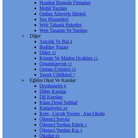
Hosti̇ng Domai̇n Fi̇rmaları
Mobi̇l Yazılım
Onli̇ne Alışveri̇ş Si̇teleri̇
Seo Hi̇zmetleri̇
Web Tabanlı Şi̇rketler
Web Tasarım Ve Yazılım
Di̇ğer
Arıcılık Ve Bal
4
Buğday Pazarı
Di̇ğer
32
Kömür Ve Maden Ocakları
12
Organi̇zasyon
11
Orman Ürünleri̇
15
Tavuk Çi̇ftli̇kleri̇
7
Eği̇ti̇m Okul Ve Kurslar
Dershaneler
8
Di̇ğer Kurslar
Di̇l Kursları
Ki̇tap Dergi̇ Sahhaf
Kırtasi̇yeler
24
Kreş , Çocuk Yuvası , Ana Okulu
Öğrenci̇ Servi̇si̇
Öğrenci̇ Yurtları Erkek
1
Öğrenci̇ Yurtları Kız
3
Okullar
81