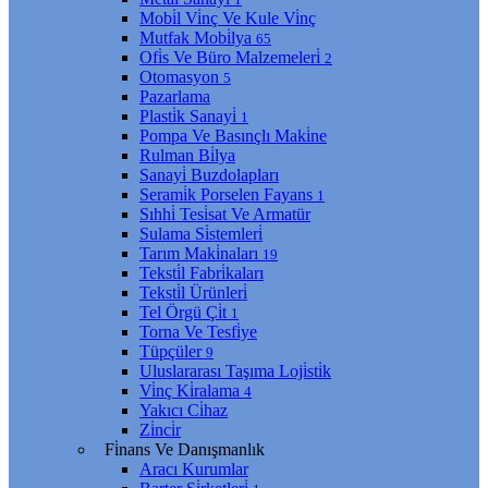
Mobi̇l Vi̇nç Ve Kule Vi̇nç
Mutfak Mobi̇lya
65
Ofi̇s Ve Büro Malzemeleri̇
2
Otomasyon
5
Pazarlama
Plasti̇k Sanayi̇
1
Pompa Ve Basınçlı Maki̇ne
Rulman Bi̇lya
Sanayi̇ Buzdolapları
Serami̇k Porselen Fayans
1
Sıhhi̇ Tesi̇sat Ve Armatür
Sulama Si̇stemleri̇
Tarım Maki̇naları
19
Teksti̇l Fabri̇kaları
Teksti̇l Ürünleri̇
Tel Örgü Çi̇t
1
Torna Ve Tesfi̇ye
Tüpçüler
9
Uluslararası Taşıma Loji̇sti̇k
Vi̇nç Ki̇ralama
4
Yakıcı Ci̇haz
Zi̇nci̇r
Fi̇nans Ve Danışmanlık
Aracı Kurumlar