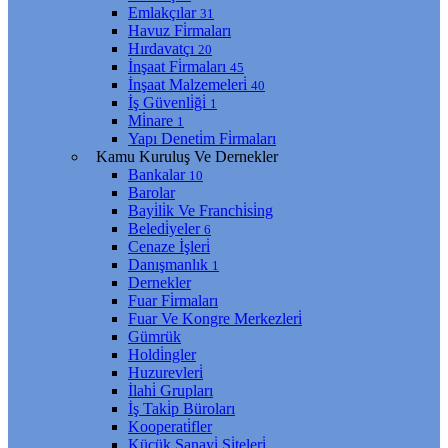
Emlakçılar
31
Havuz Fi̇rmaları
Hırdavatçı
20
İnşaat Fi̇rmaları
45
İnşaat Malzemeleri̇
40
İş Güvenli̇ği̇
1
Mi̇nare
1
Yapı Deneti̇m Fi̇rmaları
Kamu Kuruluş Ve Dernekler
Bankalar
10
Barolar
Bayi̇li̇k Ve Franchi̇si̇ng
Beledi̇yeler
6
Cenaze İşleri̇
Danışmanlık
1
Dernekler
Fuar Fi̇rmaları
Fuar Ve Kongre Merkezleri̇
Gümrük
Holdi̇ngler
Huzurevleri̇
İlahi̇ Grupları
İş Taki̇p Büroları
Kooperati̇fler
Küçük Sanayi̇ Si̇teleri̇