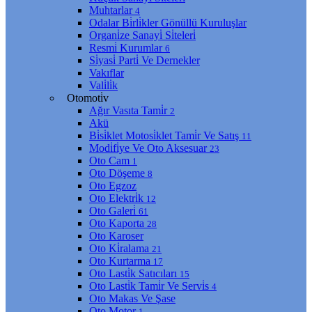
Muhtarlar
4
Odalar Bi̇rli̇kler Gönüllü Kuruluşlar
Organi̇ze Sanayi̇ Si̇teleri̇
Resmi̇ Kurumlar
6
Si̇yasi̇ Parti̇ Ve Dernekler
Vakıflar
Vali̇li̇k
Otomoti̇v
Ağır Vasıta Tami̇r
2
Akü
Bi̇si̇klet Motosi̇klet Tami̇r Ve Satış
11
Modi̇fi̇ye Ve Oto Aksesuar
23
Oto Cam
1
Oto Döşeme
8
Oto Egzoz
Oto Elektri̇k
12
Oto Galeri̇
61
Oto Kaporta
28
Oto Karoser
Oto Ki̇ralama
21
Oto Kurtarma
17
Oto Lasti̇k Satıcıları
15
Oto Lasti̇k Tami̇r Ve Servi̇s
4
Oto Makas Ve Şase
Oto Motor
1