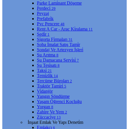
Parke Lami̇nant Döşeme
Perdeci̇
29
Peyzaj
Prefabri̇k
Pvc Pencere
48
Rent A Car - Araç Ki̇ralama
11
Sedi̇r
1
Si̇gorta Fi̇rmaları
31
Soba İmalat Satış Tami̇r
Sondaj Ve Artezyen İşleri̇
Su Arıtma
8
Su Damacana Servi̇si̇
7
Su Tesi̇satı
8
Taksi̇
21
Temi̇zli̇k
14
Tercüme Büroları
2
Traktör Tami̇ri̇
5
Vi̇danjör
Yangın Söndürme
Yaşam Öğrenci̇ Koçluğu
Yorgan
8
Zahi̇re Ve Yem
2
Züccaci̇ye
13
İnşaat Emlak Ve Yapı Deneti̇m
Emlakçı
6