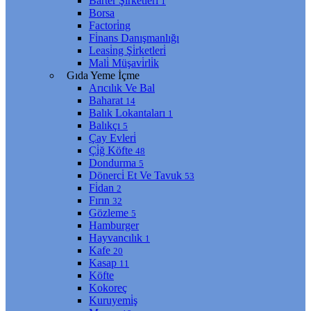
Barter Şi̇rketleri̇
1
Borsa
Factori̇ng
Fi̇nans Danışmanlığı
Leasi̇ng Şi̇rketleri̇
Mali̇ Müşavi̇rli̇k
Gıda Yeme İçme
Arıcılık Ve Bal
Baharat
14
Balık Lokantaları
1
Balıkçı
5
Çay Evleri̇
Çi̇ğ Köfte
48
Dondurma
5
Dönerci̇ Et Ve Tavuk
53
Fi̇dan
2
Fırın
32
Gözleme
5
Hamburger
Hayvancılık
1
Kafe
20
Kasap
11
Köfte
Kokoreç
Kuruyemi̇ş