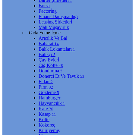
Barter Şi̇rketleri̇
1
Borsa
Factori̇ng
Fi̇nans Danışmanlığı
Leasi̇ng Şi̇rketleri̇
Mali̇ Müşavi̇rli̇k
Gıda Yeme İçme
Arıcılık Ve Bal
Baharat
14
Balık Lokantaları
1
Balıkçı
5
Çay Evleri̇
Çi̇ğ Köfte
48
Dondurma
5
Dönerci̇ Et Ve Tavuk
53
Fi̇dan
2
Fırın
32
Gözleme
5
Hamburger
Hayvancılık
1
Kafe
20
Kasap
11
Köfte
Kokoreç
Kuruyemi̇ş