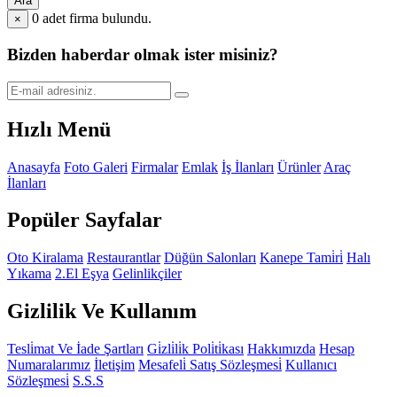
Ara
0
adet firma bulundu.
×
Bizden haberdar olmak ister misiniz?
Hızlı Menü
Anasayfa
Foto Galeri
Firmalar
Emlak
İş İlanları
Ürünler
Araç
İlanları
Popüler Sayfalar
Oto Kiralama
Restaurantlar
Düğün Salonları
Kanepe Tami̇ri̇
Halı
Yıkama
2.El Eşya
Gelinlikçiler
Gizlilik Ve Kullanım
Tesli̇mat Ve İade Şartları
Gi̇zli̇li̇k Poli̇ti̇kası
Hakkımızda
Hesap
Numaralarımız
İletişim
Mesafeli̇ Satış Sözleşmesi̇
Kullanıcı
Sözleşmesi̇
S.S.S