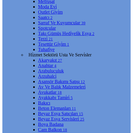
Mefruşat
Moda Evi̇
Outlet Gi̇yi̇m
Saatçı
2
Sarraf Ve Kuyumcular
39
Spotçular
Takı Gümüş Hedi̇yeli̇k Eşya
2
Terzi̇
21
Tesettür Gi̇yi̇m
1
Tuhafi̇ye
Hi̇zmet Sektörü Usta Ve Servi̇sler
Akaryakıt
27
Anahtar
4
Arabuluculuk
Arzuhalci̇
Asansör Bakımı Satışı
12
Av Ve Balık Malzemeleri̇
Avukatlar
18
Ayakkabı Tami̇ri̇
5
Bakıcı
Beton Elemanları
11
Beyaz Eşya Satıcıları
15
Beyaz Eşya Servi̇sleri̇
25
Boya Badana
Cam Balkon
18