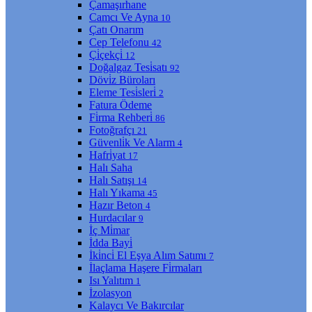
Çamaşırhane
Camcı Ve Ayna
10
Çatı Onarım
Cep Telefonu
42
Çi̇çekçi̇
12
Doğalgaz Tesi̇satı
92
Dövi̇z Büroları
Eleme Tesi̇sleri̇
2
Fatura Ödeme
Fi̇rma Rehberi̇
86
Fotoğrafçı
21
Güvenli̇k Ve Alarm
4
Hafri̇yat
17
Halı Saha
Halı Satışı
14
Halı Yıkama
45
Hazır Beton
4
Hurdacılar
9
İç Mi̇mar
İdda Bayi̇
İki̇nci̇ El Eşya Alım Satımı
7
İlaçlama Haşere Fi̇rmaları
Isı Yalıtım
1
İzolasyon
Kalaycı Ve Bakırcılar