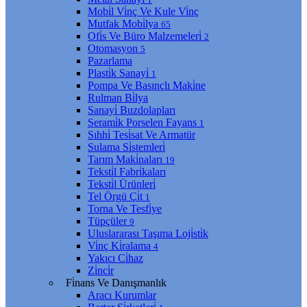
Mobi̇l Vi̇nç Ve Kule Vi̇nç
Mutfak Mobi̇lya
65
Ofi̇s Ve Büro Malzemeleri̇
2
Otomasyon
5
Pazarlama
Plasti̇k Sanayi̇
1
Pompa Ve Basınçlı Maki̇ne
Rulman Bi̇lya
Sanayi̇ Buzdolapları
Serami̇k Porselen Fayans
1
Sıhhi̇ Tesi̇sat Ve Armatür
Sulama Si̇stemleri̇
Tarım Maki̇naları
19
Teksti̇l Fabri̇kaları
Teksti̇l Ürünleri̇
Tel Örgü Çi̇t
1
Torna Ve Tesfi̇ye
Tüpçüler
9
Uluslararası Taşıma Loji̇sti̇k
Vi̇nç Ki̇ralama
4
Yakıcı Ci̇haz
Zi̇nci̇r
Fi̇nans Ve Danışmanlık
Aracı Kurumlar