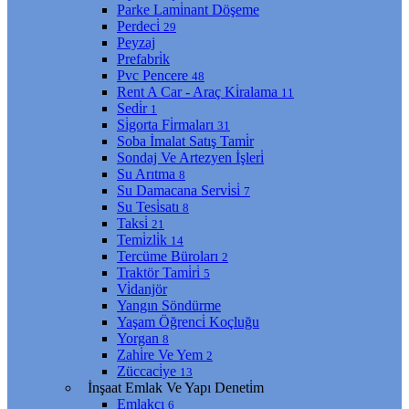
Parke Lami̇nant Döşeme
Perdeci̇
29
Peyzaj
Prefabri̇k
Pvc Pencere
48
Rent A Car - Araç Ki̇ralama
11
Sedi̇r
1
Si̇gorta Fi̇rmaları
31
Soba İmalat Satış Tami̇r
Sondaj Ve Artezyen İşleri̇
Su Arıtma
8
Su Damacana Servi̇si̇
7
Su Tesi̇satı
8
Taksi̇
21
Temi̇zli̇k
14
Tercüme Büroları
2
Traktör Tami̇ri̇
5
Vi̇danjör
Yangın Söndürme
Yaşam Öğrenci̇ Koçluğu
Yorgan
8
Zahi̇re Ve Yem
2
Züccaci̇ye
13
İnşaat Emlak Ve Yapı Deneti̇m
Emlakçı
6