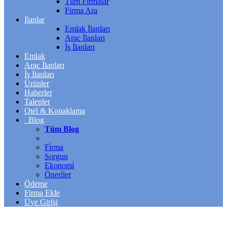
Tüm Firmalar
Firma Ara
İlanlar
Emlak İlanları
Araç İlanları
İş İlanları
Emlak
Araç İlanları
İş İlanları
Ürünler
Haberler
Talepler
Otel & Konaklama
Blog
Tüm Blog
Fi̇rma
Sorgun
Ekonomi̇
Öneri̇ler
Ödeme
Firma Ekle
Üye Girişi