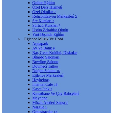
Onli̇ne Eği̇ti̇m
Özel Ders Hi̇zmeti̇
Özel Okullar
7
Rehabi̇li̇tasyon Merkezleri̇
2
Src Kursları
3
Sürücü Kursları
7
Üstün Zekalılar Okulu
Yurt Dışında Eği̇ti̇m
Eğlence Müzi̇k Ve Hobi̇
Aquapark
Av Ve Balık
9
Bar, Gece Kulübü, Di̇skolar
Bi̇lardo Salonları
Bowli̇ng Salonu
Dövmeci̇ Tattoo
Düğün Salonu
16
Eğlence Merkezleri̇
Heykeltraş
İnternet Cafe
16
Kaset Plak
2
Kıraathane Ve Çay Bahçeleri̇
Meyhane
Müzi̇k Aletleri̇ Satışı
2
Nargi̇le
1
Orkestracılar
13