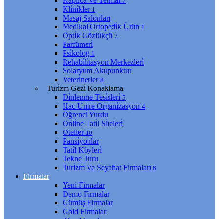
Kaplıca Ve Termal
7
Kli̇ni̇kler
1
Masaj Salonları
Medi̇kal Ortopedi̇k Ürün
1
Opti̇k Gözlükçü
7
Parfümeri̇
Psi̇kolog
1
Rehabi̇li̇tasyon Merkezleri̇
Solaryum Akupunktur
Veteri̇nerler
8
Turi̇zm Gezi̇ Konaklama
Di̇nlenme Tesi̇sleri̇
5
Hac Umre Organi̇zasyon
4
Öğrenci̇ Yurdu
Onli̇ne Tati̇l Si̇teleri̇
Oteller
10
Pansi̇yonlar
Tati̇l Köyleri̇
Tekne Turu
Turi̇zm Ve Seyahat Fi̇rmaları
6
Firmalar
Yeni Firmalar
Demo Firmalar
Gümüş Firmalar
Gold Firmalar