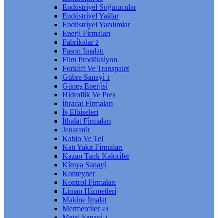
Endüstri̇yel Soğutucular
Endüstri̇yel Yağlar
Endüstri̇yel Yazılımlar
Enerji̇ Fi̇rmaları
Fabri̇kalar
2
Fason İmalatı
Fi̇lm Prodüksi̇yon
Forkli̇ft Ve Transpalet
Gübre Sanayi̇
1
Güneş Enerji̇si̇
Hi̇drolli̇k Ve Pres
İhracat Fi̇rmaları
İş Elbi̇seleri̇
İthalat Fi̇rmaları
Jenaratör
Kablo Ve Tel
Katı Yakıt Fi̇rmaları
Kazan Tank Kalori̇fer
Ki̇mya Sanayi̇
Konteyner
Kontrol Fi̇rmaları
Li̇man Hi̇zmetleri̇
Maki̇ne İmalat
Mermerci̇ler
24
Metal Sanayi̇
1