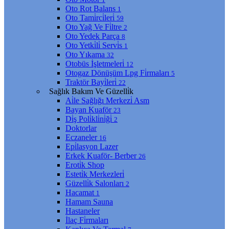
Oto Rot Balans
1
Oto Tami̇rci̇leri̇
59
Oto Yağ Ve Fi̇ltre
2
Oto Yedek Parça
8
Oto Yetki̇li̇ Servi̇s
1
Oto Yıkama
32
Otobüs İşletmeleri̇
12
Otogaz Dönüşüm Lpg Fi̇rmaları
5
Traktör Bayi̇leri̇
22
Sağlık Bakım Ve Güzelli̇k
Ai̇le Sağlığı Merkezi̇ Asm
Bayan Kuaför
23
Di̇ş Poli̇kli̇ni̇ği̇
2
Doktorlar
Eczaneler
16
Epi̇lasyon Lazer
Erkek Kuaför- Berber
26
Eroti̇k Shop
Esteti̇k Merkezleri̇
Güzelli̇k Salonları
2
Hacamat
1
Hamam Sauna
Hastaneler
İlaç Fi̇rmaları