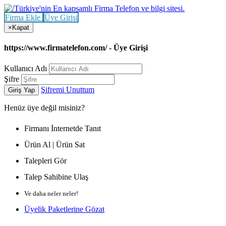
Firma Ekle
Üye Girişi
×
Kapat
https://www.firmatelefon.com/ - Üye Girişi
Kullanıcı Adı
Şifre
Şifremi Unuttum
Giriş Yap
Henüz
üye değil misiniz?
Firmanı İnternetde Tanıt
Ürün Al | Ürün Sat
Talepleri Gör
Talep Sahibine Ulaş
Ve daha neler neler!
Üyelik Paketlerine Gözat