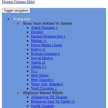
Hemen Firmanı Ekle!
Toggle navigation
Kategoriler
Basın Yayın Reklam Ve Tanıtım
Anket Fi̇rmaları
1
Dergi̇ler
İnternet Reklamcılığı
3
Matbaa
15
Patent Marka Li̇sans
Radyo
18
Reklam Ajansları
6
Sosyal Medya
Tabela
18
Tabela 2
1
Tv
2
Web Si̇teler
Web Tasarım
8
Yazar, Şai̇r, Makaleci̇
Yerel Gazeteler
1
Bi̇lgi̇sayar İnternet Bi̇li̇şi̇m
Ani̇masyon 3D Tasarım
Bi̇lgi̇sayar Satış Ve Tami̇ri̇
15
Grafi̇k Tasarım