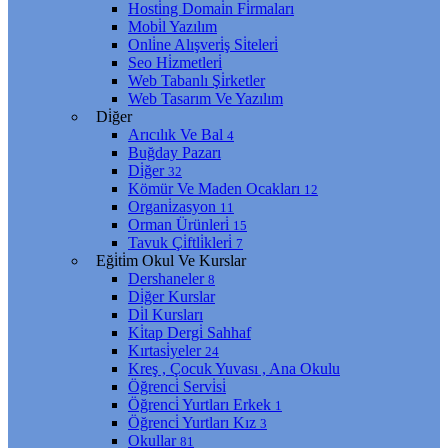
Hosti̇ng Domai̇n Fi̇rmaları
Mobi̇l Yazılım
Onli̇ne Alışveri̇ş Si̇teleri̇
Seo Hi̇zmetleri̇
Web Tabanlı Şi̇rketler
Web Tasarım Ve Yazılım
Di̇ğer
Arıcılık Ve Bal
4
Buğday Pazarı
Di̇ğer
32
Kömür Ve Maden Ocakları
12
Organi̇zasyon
11
Orman Ürünleri̇
15
Tavuk Çi̇ftli̇kleri̇
7
Eği̇ti̇m Okul Ve Kurslar
Dershaneler
8
Di̇ğer Kurslar
Di̇l Kursları
Ki̇tap Dergi̇ Sahhaf
Kırtasi̇yeler
24
Kreş , Çocuk Yuvası , Ana Okulu
Öğrenci̇ Servi̇si̇
Öğrenci̇ Yurtları Erkek
1
Öğrenci̇ Yurtları Kız
3
Okullar
81