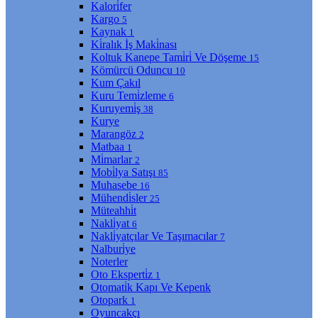
Kalori̇fer
Kargo
5
Kaynak
1
Ki̇ralık İş Maki̇nası
Koltuk Kanepe Tami̇ri̇ Ve Döşeme
15
Kömürcü Oduncu
10
Kum Çakıl
Kuru Temi̇zleme
6
Kuruyemi̇ş
38
Kurye
Marangöz
2
Matbaa
1
Mi̇marlar
2
Mobi̇lya Satışı
85
Muhasebe
16
Mühendi̇sler
25
Müteahhi̇t
Nakli̇yat
6
Nakli̇yatçılar Ve Taşımacılar
7
Nalburi̇ye
Noterler
Oto Eksperti̇z
1
Otomati̇k Kapı Ve Kepenk
Otopark
1
Oyuncakçı