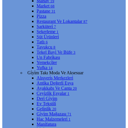
Manav
19
Market
68
Pastane
31
Pi̇zza
Restaurant Ve Lokantalar
87
Şarküteri̇
7
Şekerleme
1
Süt Ürünleri̇
Tatlı
6
Tavukçu
8
Tekel Bayi̇ Ve Büfe
3
Un Fabri̇kası
Yemekçi̇ler
Yufka
14
Gi̇yi̇m Takı Moda Ve Aksesuar
Alışveri̇ş Merkezleri̇
Anti̇ka Değerli̇ Eşya
Ayakkabı Ve Çanta
20
Çeyi̇zli̇k Eşyalar
1
Deri̇ Gi̇yi̇m
Ev Teksti̇li̇
Geli̇nli̇k
20
Gi̇yi̇m Mağazası
71
Hac Malzemeleri̇
1
Mani̇fatura