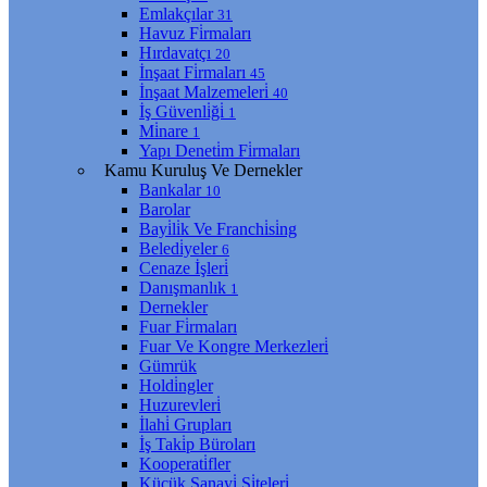
Emlakçılar
31
Havuz Fi̇rmaları
Hırdavatçı
20
İnşaat Fi̇rmaları
45
İnşaat Malzemeleri̇
40
İş Güvenli̇ği̇
1
Mi̇nare
1
Yapı Deneti̇m Fi̇rmaları
Kamu Kuruluş Ve Dernekler
Bankalar
10
Barolar
Bayi̇li̇k Ve Franchi̇si̇ng
Beledi̇yeler
6
Cenaze İşleri̇
Danışmanlık
1
Dernekler
Fuar Fi̇rmaları
Fuar Ve Kongre Merkezleri̇
Gümrük
Holdi̇ngler
Huzurevleri̇
İlahi̇ Grupları
İş Taki̇p Büroları
Kooperati̇fler
Küçük Sanayi̇ Si̇teleri̇