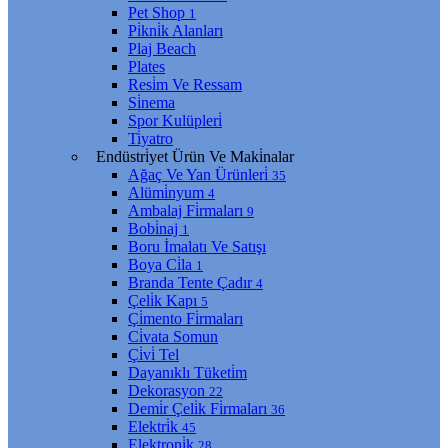
Pet Shop
1
Pi̇kni̇k Alanları
Plaj Beach
Plates
Resi̇m Ve Ressam
Si̇nema
Spor Kulüpleri̇
Ti̇yatro
Endüstri̇yet Ürün Ve Maki̇nalar
Ağaç Ve Yan Ürünleri̇
35
Alümi̇nyum
4
Ambalaj Fi̇rmaları
9
Bobi̇naj
1
Boru İmalatı Ve Satışı
Boya Ci̇la
1
Branda Tente Çadır
4
Çeli̇k Kapı
5
Çi̇mento Fi̇rmaları
Ci̇vata Somun
Çi̇vi̇ Tel
Dayanıklı Tüketi̇m
Dekorasyon
22
Demi̇r Çeli̇k Fi̇rmaları
36
Elektri̇k
45
Elektroni̇k
28