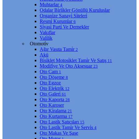
Muhtarlar
4
Odalar Bi̇rli̇kler Gönüllü Kuruluşlar
Organi̇ze Sanayi̇ Si̇teleri̇
Resmi̇ Kurumlar
6
Si̇yasi̇ Parti̇ Ve Dernekler
Vakıflar
Vali̇li̇k
Otomoti̇v
Ağır Vasıta Tami̇r
2
Akü
Bi̇si̇klet Motosi̇klet Tami̇r Ve Satış
11
Modi̇fi̇ye Ve Oto Aksesuar
23
Oto Cam
1
Oto Döşeme
8
Oto Egzoz
Oto Elektri̇k
12
Oto Galeri̇
61
Oto Kaporta
28
Oto Karoser
Oto Ki̇ralama
21
Oto Kurtarma
17
Oto Lasti̇k Satıcıları
15
Oto Lasti̇k Tami̇r Ve Servi̇s
4
Oto Makas Ve Şase
Oto Motor
1