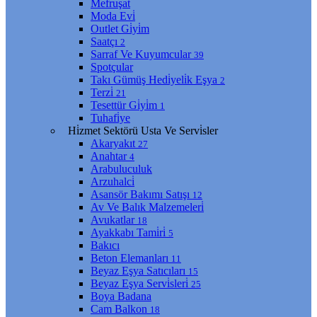
Mefruşat
Moda Evi̇
Outlet Gi̇yi̇m
Saatçı
2
Sarraf Ve Kuyumcular
39
Spotçular
Takı Gümüş Hedi̇yeli̇k Eşya
2
Terzi̇
21
Tesettür Gi̇yi̇m
1
Tuhafi̇ye
Hi̇zmet Sektörü Usta Ve Servi̇sler
Akaryakıt
27
Anahtar
4
Arabuluculuk
Arzuhalci̇
Asansör Bakımı Satışı
12
Av Ve Balık Malzemeleri̇
Avukatlar
18
Ayakkabı Tami̇ri̇
5
Bakıcı
Beton Elemanları
11
Beyaz Eşya Satıcıları
15
Beyaz Eşya Servi̇sleri̇
25
Boya Badana
Cam Balkon
18