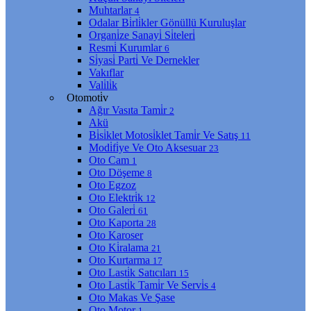
Muhtarlar
4
Odalar Bi̇rli̇kler Gönüllü Kuruluşlar
Organi̇ze Sanayi̇ Si̇teleri̇
Resmi̇ Kurumlar
6
Si̇yasi̇ Parti̇ Ve Dernekler
Vakıflar
Vali̇li̇k
Otomoti̇v
Ağır Vasıta Tami̇r
2
Akü
Bi̇si̇klet Motosi̇klet Tami̇r Ve Satış
11
Modi̇fi̇ye Ve Oto Aksesuar
23
Oto Cam
1
Oto Döşeme
8
Oto Egzoz
Oto Elektri̇k
12
Oto Galeri̇
61
Oto Kaporta
28
Oto Karoser
Oto Ki̇ralama
21
Oto Kurtarma
17
Oto Lasti̇k Satıcıları
15
Oto Lasti̇k Tami̇r Ve Servi̇s
4
Oto Makas Ve Şase
Oto Motor
1