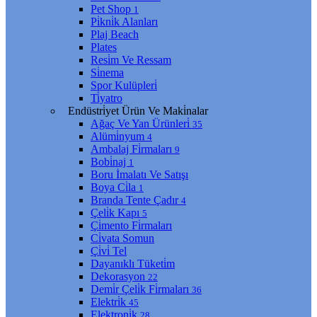
Pet Shop
1
Pi̇kni̇k Alanları
Plaj Beach
Plates
Resi̇m Ve Ressam
Si̇nema
Spor Kulüpleri̇
Ti̇yatro
Endüstri̇yet Ürün Ve Maki̇nalar
Ağaç Ve Yan Ürünleri̇
35
Alümi̇nyum
4
Ambalaj Fi̇rmaları
9
Bobi̇naj
1
Boru İmalatı Ve Satışı
Boya Ci̇la
1
Branda Tente Çadır
4
Çeli̇k Kapı
5
Çi̇mento Fi̇rmaları
Ci̇vata Somun
Çi̇vi̇ Tel
Dayanıklı Tüketi̇m
Dekorasyon
22
Demi̇r Çeli̇k Fi̇rmaları
36
Elektri̇k
45
Elektroni̇k
28