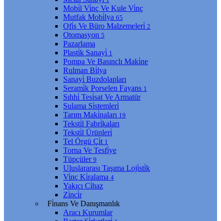
Mobi̇l Vi̇nç Ve Kule Vi̇nç
Mutfak Mobi̇lya
65
Ofi̇s Ve Büro Malzemeleri̇
2
Otomasyon
5
Pazarlama
Plasti̇k Sanayi̇
1
Pompa Ve Basınçlı Maki̇ne
Rulman Bi̇lya
Sanayi̇ Buzdolapları
Serami̇k Porselen Fayans
1
Sıhhi̇ Tesi̇sat Ve Armatür
Sulama Si̇stemleri̇
Tarım Maki̇naları
19
Teksti̇l Fabri̇kaları
Teksti̇l Ürünleri̇
Tel Örgü Çi̇t
1
Torna Ve Tesfi̇ye
Tüpçüler
9
Uluslararası Taşıma Loji̇sti̇k
Vi̇nç Ki̇ralama
4
Yakıcı Ci̇haz
Zi̇nci̇r
Fi̇nans Ve Danışmanlık
Aracı Kurumlar