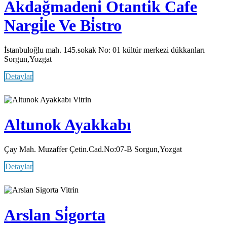
Akdağmadeni̇ Otanti̇k Cafe
Nargi̇le Ve Bi̇stro
İstanbuloğlu mah. 145.sokak No: 01 kültür merkezi dükkanları
Sorgun,Yozgat
Detaylar
Vitrin
Altunok Ayakkabı
Çay Mah. Muzaffer Çetin.Cad.No:07-B Sorgun,Yozgat
Detaylar
Vitrin
Arslan Si̇gorta