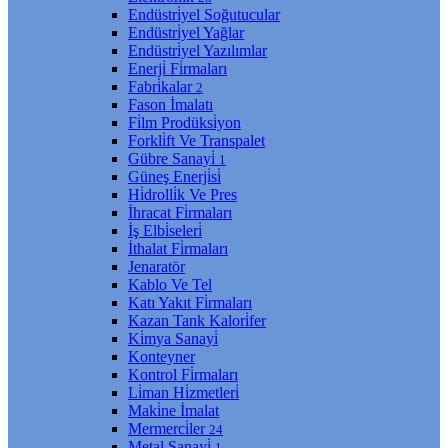
Endüstri̇yel Soğutucular
Endüstri̇yel Yağlar
Endüstri̇yel Yazılımlar
Enerji̇ Fi̇rmaları
Fabri̇kalar
2
Fason İmalatı
Fi̇lm Prodüksi̇yon
Forkli̇ft Ve Transpalet
Gübre Sanayi̇
1
Güneş Enerji̇si̇
Hi̇drolli̇k Ve Pres
İhracat Fi̇rmaları
İş Elbi̇seleri̇
İthalat Fi̇rmaları
Jenaratör
Kablo Ve Tel
Katı Yakıt Fi̇rmaları
Kazan Tank Kalori̇fer
Ki̇mya Sanayi̇
Konteyner
Kontrol Fi̇rmaları
Li̇man Hi̇zmetleri̇
Maki̇ne İmalat
Mermerci̇ler
24
Metal Sanayi̇
1