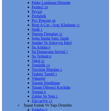
Parke Lami̇nant Döşeme
Perdeci̇
29
Peyzaj
Prefabri̇k
Pvc Pencere
48
Rent A Car - Araç Ki̇ralama
11
Sedi̇r
1
Si̇gorta Fi̇rmaları
32
Soba İmalat Satış Tami̇r
Sondaj Ve Artezyen İşleri̇
Su Arıtma
8
Su Damacana Servi̇si̇
7
Su Tesi̇satı
8
Taksi̇
21
Temi̇zli̇k
14
Tercüme Büroları
2
Traktör Tami̇ri̇
5
Vi̇danjör
Yangın Söndürme
Yaşam Öğrenci̇ Koçluğu
Yorgan
8
Zahi̇re Ve Yem
2
Züccaci̇ye
13
İnşaat Emlak Ve Yapı Deneti̇m
Emlakçı
6