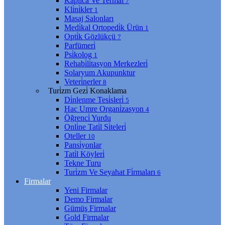
Kaplıca Ve Termal
7
Kli̇ni̇kler
1
Masaj Salonları
Medi̇kal Ortopedi̇k Ürün
1
Opti̇k Gözlükçü
7
Parfümeri̇
Psi̇kolog
1
Rehabi̇li̇tasyon Merkezleri̇
Solaryum Akupunktur
Veteri̇nerler
8
Turi̇zm Gezi̇ Konaklama
Di̇nlenme Tesi̇sleri̇
5
Hac Umre Organi̇zasyon
4
Öğrenci̇ Yurdu
Onli̇ne Tati̇l Si̇teleri̇
Oteller
10
Pansi̇yonlar
Tati̇l Köyleri̇
Tekne Turu
Turi̇zm Ve Seyahat Fi̇rmaları
6
Firmalar
Yeni Firmalar
Demo Firmalar
Gümüş Firmalar
Gold Firmalar