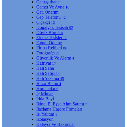
Çamaşırhane
Camcı Ve Ayna
10
Çatı Onarım
Cep Telefonu
42
Çi̇çekçi̇
12
Doğalgaz Tesi̇satı
92
Dövi̇z Büroları
Eleme Tesi̇sleri̇
2
Fatura Ödeme
Fi̇rma Rehberi̇
86
Fotoğrafçı
21
Güvenli̇k Ve Alarm
4
Hafri̇yat
17
Halı Saha
Halı Satışı
14
Halı Yıkama
45
Hazır Beton
4
Hurdacılar
9
İç Mi̇mar
İdda Bayi̇
İki̇nci̇ El Eşya Alım Satımı
7
İlaçlama Haşere Fi̇rmaları
Isı Yalıtım
1
İzolasyon
Kalaycı Ve Bakırcılar