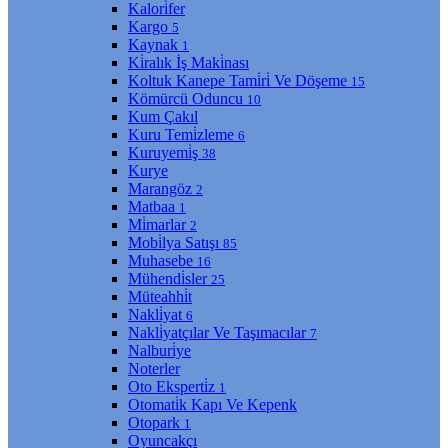
Kalori̇fer
Kargo
5
Kaynak
1
Ki̇ralık İş Maki̇nası
Koltuk Kanepe Tami̇ri̇ Ve Döşeme
15
Kömürcü Oduncu
10
Kum Çakıl
Kuru Temi̇zleme
6
Kuruyemi̇ş
38
Kurye
Marangöz
2
Matbaa
1
Mi̇marlar
2
Mobi̇lya Satışı
85
Muhasebe
16
Mühendi̇sler
25
Müteahhi̇t
Nakli̇yat
6
Nakli̇yatçılar Ve Taşımacılar
7
Nalburi̇ye
Noterler
Oto Eksperti̇z
1
Otomati̇k Kapı Ve Kepenk
Otopark
1
Oyuncakçı