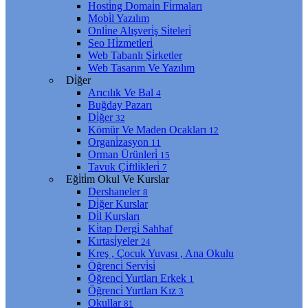
Hosti̇ng Domai̇n Fi̇rmaları
Mobi̇l Yazılım
Onli̇ne Alışveri̇ş Si̇teleri̇
Seo Hi̇zmetleri̇
Web Tabanlı Şi̇rketler
Web Tasarım Ve Yazılım
Di̇ğer
Arıcılık Ve Bal
4
Buğday Pazarı
Di̇ğer
32
Kömür Ve Maden Ocakları
12
Organi̇zasyon
11
Orman Ürünleri̇
15
Tavuk Çi̇ftli̇kleri̇
7
Eği̇ti̇m Okul Ve Kurslar
Dershaneler
8
Di̇ğer Kurslar
Di̇l Kursları
Ki̇tap Dergi̇ Sahhaf
Kırtasi̇yeler
24
Kreş , Çocuk Yuvası , Ana Okulu
Öğrenci̇ Servi̇si̇
Öğrenci̇ Yurtları Erkek
1
Öğrenci̇ Yurtları Kız
3
Okullar
81