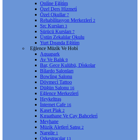
Onli̇ne Eği̇ti̇m
Özel Ders Hi̇zmeti̇
Özel Okullar
7
Rehabi̇li̇tasyon Merkezleri̇
2
Src Kursları
3
Sürücü Kursları
7
Üstün Zekalılar Okulu
Yurt Dışında Eği̇ti̇m
Eğlence Müzi̇k Ve Hobi̇
Aquapark
Av Ve Balık
9
Bar, Gece Kulübü, Di̇skolar
Bi̇lardo Salonları
Bowli̇ng Salonu
Dövmeci̇ Tattoo
Düğün Salonu
16
Eğlence Merkezleri̇
Heykeltraş
İnternet Cafe
16
Kaset Plak
2
Kıraathane Ve Çay Bahçeleri̇
Meyhane
Müzi̇k Aletleri̇ Satışı
2
Nargi̇le
1
Orkestracılar
13