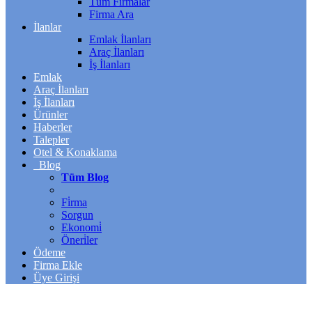
Tüm Firmalar
Firma Ara
İlanlar
Emlak İlanları
Araç İlanları
İş İlanları
Emlak
Araç İlanları
İş İlanları
Ürünler
Haberler
Talepler
Otel & Konaklama
Blog
Tüm Blog
Fi̇rma
Sorgun
Ekonomi̇
Öneri̇ler
Ödeme
Firma Ekle
Üye Girişi