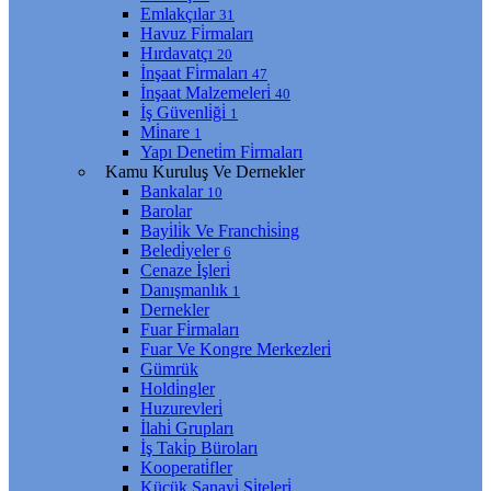
Emlakçılar
31
Havuz Fi̇rmaları
Hırdavatçı
20
İnşaat Fi̇rmaları
47
İnşaat Malzemeleri̇
40
İş Güvenli̇ği̇
1
Mi̇nare
1
Yapı Deneti̇m Fi̇rmaları
Kamu Kuruluş Ve Dernekler
Bankalar
10
Barolar
Bayi̇li̇k Ve Franchi̇si̇ng
Beledi̇yeler
6
Cenaze İşleri̇
Danışmanlık
1
Dernekler
Fuar Fi̇rmaları
Fuar Ve Kongre Merkezleri̇
Gümrük
Holdi̇ngler
Huzurevleri̇
İlahi̇ Grupları
İş Taki̇p Büroları
Kooperati̇fler
Küçük Sanayi̇ Si̇teleri̇