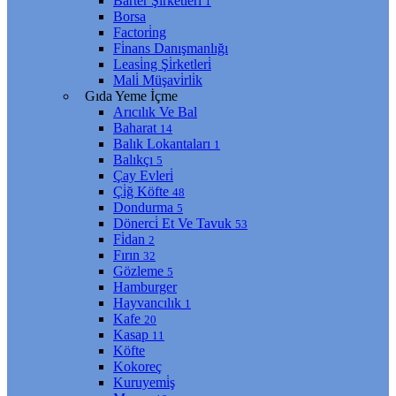
Barter Şi̇rketleri̇
1
Borsa
Factori̇ng
Fi̇nans Danışmanlığı
Leasi̇ng Şi̇rketleri̇
Mali̇ Müşavi̇rli̇k
Gıda Yeme İçme
Arıcılık Ve Bal
Baharat
14
Balık Lokantaları
1
Balıkçı
5
Çay Evleri̇
Çi̇ğ Köfte
48
Dondurma
5
Dönerci̇ Et Ve Tavuk
53
Fi̇dan
2
Fırın
32
Gözleme
5
Hamburger
Hayvancılık
1
Kafe
20
Kasap
11
Köfte
Kokoreç
Kuruyemi̇ş