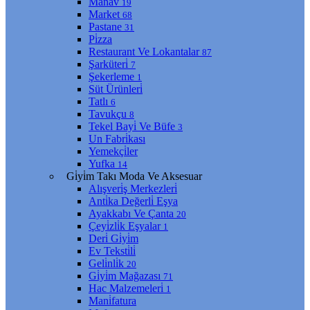
Manav
19
Market
68
Pastane
31
Pi̇zza
Restaurant Ve Lokantalar
87
Şarküteri̇
7
Şekerleme
1
Süt Ürünleri̇
Tatlı
6
Tavukçu
8
Tekel Bayi̇ Ve Büfe
3
Un Fabri̇kası
Yemekçi̇ler
Yufka
14
Gi̇yi̇m Takı Moda Ve Aksesuar
Alışveri̇ş Merkezleri̇
Anti̇ka Değerli̇ Eşya
Ayakkabı Ve Çanta
20
Çeyi̇zli̇k Eşyalar
1
Deri̇ Gi̇yi̇m
Ev Teksti̇li̇
Geli̇nli̇k
20
Gi̇yi̇m Mağazası
71
Hac Malzemeleri̇
1
Mani̇fatura