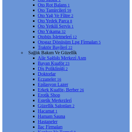
Oto Rot Balans
1
Oto Tami̇rci̇leri̇
59
Oto Yağ Ve Fi̇ltre
2
Oto Yedek Parça
8
Oto Yetki̇li̇ Servi̇s
1
Oto Yıkama
32
Otobüs İşletmeleri̇
12
Otogaz Dönüşüm Lpg Fi̇rmaları
5
Traktör Bayi̇leri̇
22
Sağlık Bakım Ve Güzelli̇k
Ai̇le Sağlığı Merkezi̇ Asm
Bayan Kuaför
23
Di̇ş Poli̇kli̇ni̇ği̇
2
Doktorlar
Eczaneler
16
Epi̇lasyon Lazer
Erkek Kuaför- Berber
26
Eroti̇k Shop
Esteti̇k Merkezleri̇
Güzelli̇k Salonları
2
Hacamat
1
Hamam Sauna
Hastaneler
İlaç Fi̇rmaları