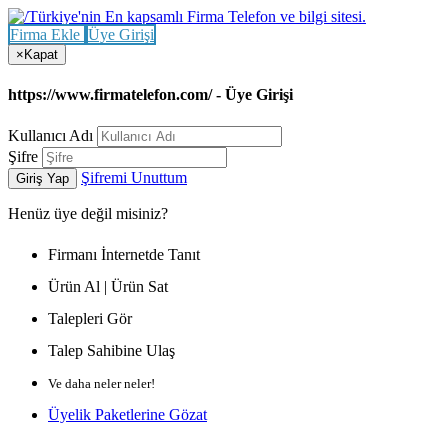
Firma Ekle
Üye Girişi
×
Kapat
https://www.firmatelefon.com/ - Üye Girişi
Kullanıcı Adı
Şifre
Şifremi Unuttum
Giriş Yap
Henüz
üye değil misiniz?
Firmanı İnternetde Tanıt
Ürün Al | Ürün Sat
Talepleri Gör
Talep Sahibine Ulaş
Ve daha neler neler!
Üyelik Paketlerine Gözat