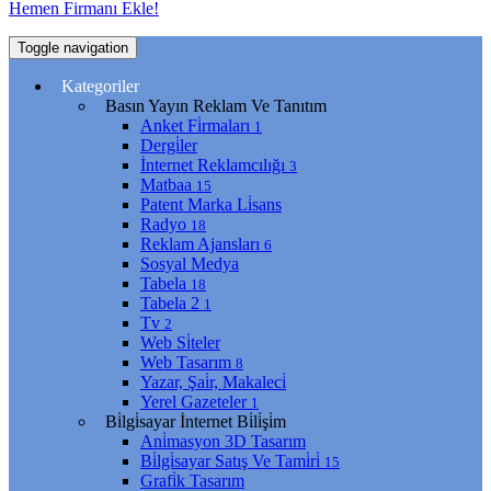
Hemen Firmanı Ekle!
Toggle navigation
Kategoriler
Basın Yayın Reklam Ve Tanıtım
Anket Fi̇rmaları
1
Dergi̇ler
İnternet Reklamcılığı
3
Matbaa
15
Patent Marka Li̇sans
Radyo
18
Reklam Ajansları
6
Sosyal Medya
Tabela
18
Tabela 2
1
Tv
2
Web Si̇teler
Web Tasarım
8
Yazar, Şai̇r, Makaleci̇
Yerel Gazeteler
1
Bi̇lgi̇sayar İnternet Bi̇li̇şi̇m
Ani̇masyon 3D Tasarım
Bi̇lgi̇sayar Satış Ve Tami̇ri̇
15
Grafi̇k Tasarım