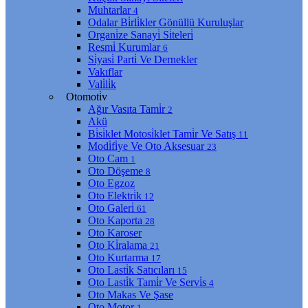
Muhtarlar
4
Odalar Bi̇rli̇kler Gönüllü Kuruluşlar
Organi̇ze Sanayi̇ Si̇teleri̇
Resmi̇ Kurumlar
6
Si̇yasi̇ Parti̇ Ve Dernekler
Vakıflar
Vali̇li̇k
Otomoti̇v
Ağır Vasıta Tami̇r
2
Akü
Bi̇si̇klet Motosi̇klet Tami̇r Ve Satış
11
Modi̇fi̇ye Ve Oto Aksesuar
23
Oto Cam
1
Oto Döşeme
8
Oto Egzoz
Oto Elektri̇k
12
Oto Galeri̇
61
Oto Kaporta
28
Oto Karoser
Oto Ki̇ralama
21
Oto Kurtarma
17
Oto Lasti̇k Satıcıları
15
Oto Lasti̇k Tami̇r Ve Servi̇s
4
Oto Makas Ve Şase
Oto Motor
1