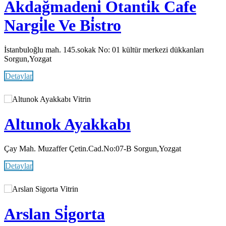
Akdağmadeni̇ Otanti̇k Cafe
Nargi̇le Ve Bi̇stro
İstanbuloğlu mah. 145.sokak No: 01 kültür merkezi dükkanları
Sorgun,Yozgat
Detaylar
Vitrin
Altunok Ayakkabı
Çay Mah. Muzaffer Çetin.Cad.No:07-B Sorgun,Yozgat
Detaylar
Vitrin
Arslan Si̇gorta