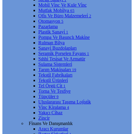
Mobi̇l Vi̇nç Ve Kule Vi̇nç
Mutfak Mobi̇lya
65
Ofi̇s Ve Büro Malzemeleri̇
2
Otomasyon
5
Pazarlama
Plasti̇k Sanayi̇
1
Pompa Ve Basınçlı Maki̇ne
Rulman Bi̇lya
Sanayi̇ Buzdolapları
Serami̇k Porselen Fayans
1
Sıhhi̇ Tesi̇sat Ve Armatür
Sulama Si̇stemleri̇
Tarım Maki̇naları
19
Teksti̇l Fabri̇kaları
Teksti̇l Ürünleri̇
Tel Örgü Çi̇t
1
Torna Ve Tesfi̇ye
Tüpçüler
9
Uluslararası Taşıma Loji̇sti̇k
Vi̇nç Ki̇ralama
4
Yakıcı Ci̇haz
Zi̇nci̇r
Fi̇nans Ve Danışmanlık
Aracı Kurumlar