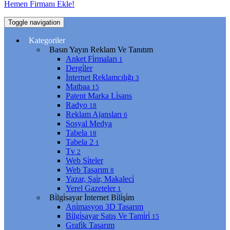
Hemen Firmanı Ekle!
Toggle navigation
Kategoriler
Basın Yayın Reklam Ve Tanıtım
Anket Fi̇rmaları
1
Dergi̇ler
İnternet Reklamcılığı
3
Matbaa
15
Patent Marka Li̇sans
Radyo
18
Reklam Ajansları
6
Sosyal Medya
Tabela
18
Tabela 2
1
Tv
2
Web Si̇teler
Web Tasarım
8
Yazar, Şai̇r, Makaleci̇
Yerel Gazeteler
1
Bi̇lgi̇sayar İnternet Bi̇li̇şi̇m
Ani̇masyon 3D Tasarım
Bi̇lgi̇sayar Satış Ve Tami̇ri̇
15
Grafi̇k Tasarım