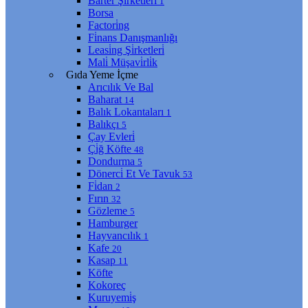
Barter Şi̇rketleri̇
1
Borsa
Factori̇ng
Fi̇nans Danışmanlığı
Leasi̇ng Şi̇rketleri̇
Mali̇ Müşavi̇rli̇k
Gıda Yeme İçme
Arıcılık Ve Bal
Baharat
14
Balık Lokantaları
1
Balıkçı
5
Çay Evleri̇
Çi̇ğ Köfte
48
Dondurma
5
Dönerci̇ Et Ve Tavuk
53
Fi̇dan
2
Fırın
32
Gözleme
5
Hamburger
Hayvancılık
1
Kafe
20
Kasap
11
Köfte
Kokoreç
Kuruyemi̇ş