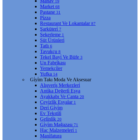
Manav
19
Market
68
Pastane
31
Pi̇zza
Restaurant Ve Lokantalar
87
Şarküteri̇
7
Şekerleme
1
Süt Ürünleri̇
Tatlı
6
Tavukçu
8
Tekel Bayi̇ Ve Büfe
3
Un Fabri̇kası
Yemekçi̇ler
Yufka
14
Gi̇yi̇m Takı Moda Ve Aksesuar
Alışveri̇ş Merkezleri̇
Anti̇ka Değerli̇ Eşya
Ayakkabı Ve Çanta
20
Çeyi̇zli̇k Eşyalar
1
Deri̇ Gi̇yi̇m
Ev Teksti̇li̇
Geli̇nli̇k
20
Gi̇yi̇m Mağazası
71
Hac Malzemeleri̇
1
Mani̇fatura