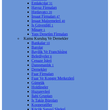
Emlakçılar
31
Havuz Fi̇rmaları
Hırdavatçı
20
İnşaat Fi̇rmaları
47
İnşaat Malzemeleri̇
40
İş Güvenli̇ği̇
1
Mi̇nare
1
Yapı Deneti̇m Fi̇rmaları
Kamu Kuruluş Ve Dernekler
Bankalar
10
Barolar
Bayi̇li̇k Ve Franchi̇si̇ng
Beledi̇yeler
6
Cenaze İşleri̇
Danışmanlık
1
Dernekler
Fuar Fi̇rmaları
Fuar Ve Kongre Merkezleri̇
Gümrük
Holdi̇ngler
Huzurevleri̇
İlahi̇ Grupları
İş Taki̇p Büroları
Kooperati̇fler
Küçük Sanayi̇ Si̇teleri̇