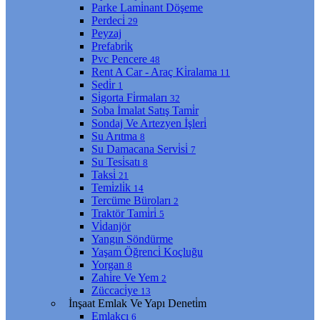
Parke Lami̇nant Döşeme
Perdeci̇
29
Peyzaj
Prefabri̇k
Pvc Pencere
48
Rent A Car - Araç Ki̇ralama
11
Sedi̇r
1
Si̇gorta Fi̇rmaları
32
Soba İmalat Satış Tami̇r
Sondaj Ve Artezyen İşleri̇
Su Arıtma
8
Su Damacana Servi̇si̇
7
Su Tesi̇satı
8
Taksi̇
21
Temi̇zli̇k
14
Tercüme Büroları
2
Traktör Tami̇ri̇
5
Vi̇danjör
Yangın Söndürme
Yaşam Öğrenci̇ Koçluğu
Yorgan
8
Zahi̇re Ve Yem
2
Züccaci̇ye
13
İnşaat Emlak Ve Yapı Deneti̇m
Emlakçı
6