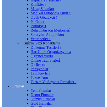
Kaplıca Ve Termal
7
Kli̇ni̇kler
1
Masaj Salonları
Medi̇kal Ortopedi̇k Ürün
1
Opti̇k Gözlükçü
7
Parfümeri̇
Psi̇kolog
1
Rehabi̇li̇tasyon Merkezleri̇
Solaryum Akupunktur
Veteri̇nerler
8
Turi̇zm Gezi̇ Konaklama
Di̇nlenme Tesi̇sleri̇
5
Hac Umre Organi̇zasyon
4
Öğrenci̇ Yurdu
Onli̇ne Tati̇l Si̇teleri̇
Oteller
10
Pansi̇yonlar
Tati̇l Köyleri̇
Tekne Turu
Turi̇zm Ve Seyahat Fi̇rmaları
6
Firmalar
Yeni Firmalar
Demo Firmalar
Gümüş Firmalar
Gold Firmalar