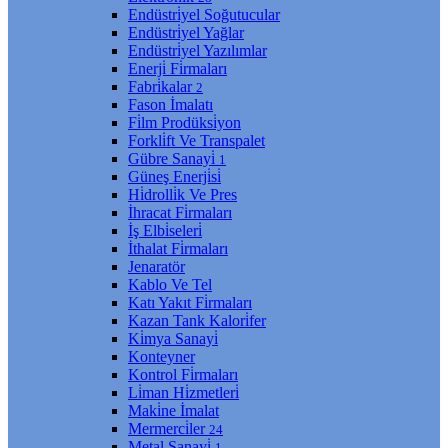
Endüstri̇yel Soğutucular
Endüstri̇yel Yağlar
Endüstri̇yel Yazılımlar
Enerji̇ Fi̇rmaları
Fabri̇kalar
2
Fason İmalatı
Fi̇lm Prodüksi̇yon
Forkli̇ft Ve Transpalet
Gübre Sanayi̇
1
Güneş Enerji̇si̇
Hi̇drolli̇k Ve Pres
İhracat Fi̇rmaları
İş Elbi̇seleri̇
İthalat Fi̇rmaları
Jenaratör
Kablo Ve Tel
Katı Yakıt Fi̇rmaları
Kazan Tank Kalori̇fer
Ki̇mya Sanayi̇
Konteyner
Kontrol Fi̇rmaları
Li̇man Hi̇zmetleri̇
Maki̇ne İmalat
Mermerci̇ler
24
Metal Sanayi̇
1