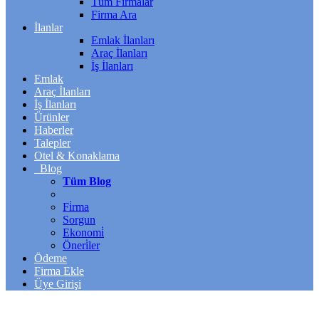
Tüm Firmalar
Firma Ara
İlanlar
Emlak İlanları
Araç İlanları
İş İlanları
Emlak
Araç İlanları
İş İlanları
Ürünler
Haberler
Talepler
Otel & Konaklama
Blog
Tüm Blog
Fi̇rma
Sorgun
Ekonomi̇
Öneri̇ler
Ödeme
Firma Ekle
Üye Girişi