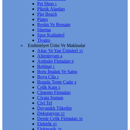
Pet Shop
1
Pi̇kni̇k Alanları
Plaj Beach
Plates
Resi̇m Ve Ressam
Si̇nema
Spor Kulüpleri̇
Ti̇yatro
Endüstri̇yet Ürün Ve Maki̇nalar
Ağaç Ve Yan Ürünleri̇
35
Alümi̇nyum
4
Ambalaj Fi̇rmaları
9
Bobi̇naj
1
Boru İmalatı Ve Satışı
Boya Ci̇la
1
Branda Tente Çadır
4
Çeli̇k Kapı
5
Çi̇mento Fi̇rmaları
Ci̇vata Somun
Çi̇vi̇ Tel
Dayanıklı Tüketi̇m
Dekorasyon
22
Demi̇r Çeli̇k Fi̇rmaları
36
Elektri̇k
45
Elektroni̇k
28