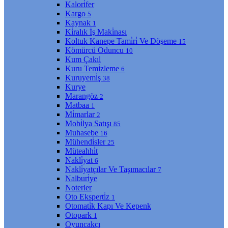
Kalori̇fer
Kargo
5
Kaynak
1
Ki̇ralık İş Maki̇nası
Koltuk Kanepe Tami̇ri̇ Ve Döşeme
15
Kömürcü Oduncu
10
Kum Çakıl
Kuru Temi̇zleme
6
Kuruyemi̇ş
38
Kurye
Marangöz
2
Matbaa
1
Mi̇marlar
2
Mobi̇lya Satışı
85
Muhasebe
16
Mühendi̇sler
25
Müteahhi̇t
Nakli̇yat
6
Nakli̇yatçılar Ve Taşımacılar
7
Nalburi̇ye
Noterler
Oto Eksperti̇z
1
Otomati̇k Kapı Ve Kepenk
Otopark
1
Oyuncakçı