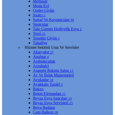
Mefruşat
Moda Evi̇
Outlet Gi̇yi̇m
Saatçı
2
Sarraf Ve Kuyumcular
39
Spotçular
Takı Gümüş Hedi̇yeli̇k Eşya
2
Terzi̇
21
Tesettür Gi̇yi̇m
1
Tuhafi̇ye
Hi̇zmet Sektörü Usta Ve Servi̇sler
Akaryakıt
27
Anahtar
4
Arabuluculuk
Arzuhalci̇
Asansör Bakımı Satışı
12
Av Ve Balık Malzemeleri̇
Avukatlar
18
Ayakkabı Tami̇ri̇
5
Bakıcı
Beton Elemanları
11
Beyaz Eşya Satıcıları
15
Beyaz Eşya Servi̇sleri̇
25
Boya Badana
Cam Balkon
18