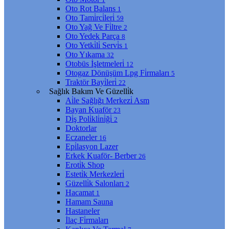
Oto Rot Balans
1
Oto Tami̇rci̇leri̇
59
Oto Yağ Ve Fi̇ltre
2
Oto Yedek Parça
8
Oto Yetki̇li̇ Servi̇s
1
Oto Yıkama
32
Otobüs İşletmeleri̇
12
Otogaz Dönüşüm Lpg Fi̇rmaları
5
Traktör Bayi̇leri̇
22
Sağlık Bakım Ve Güzelli̇k
Ai̇le Sağlığı Merkezi̇ Asm
Bayan Kuaför
23
Di̇ş Poli̇kli̇ni̇ği̇
2
Doktorlar
Eczaneler
16
Epi̇lasyon Lazer
Erkek Kuaför- Berber
26
Eroti̇k Shop
Esteti̇k Merkezleri̇
Güzelli̇k Salonları
2
Hacamat
1
Hamam Sauna
Hastaneler
İlaç Fi̇rmaları