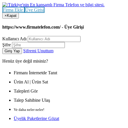
Firma Ekle
Üye Girişi
×
Kapat
https://www.firmatelefon.com/ - Üye Girişi
Kullanıcı Adı
Şifre
Şifremi Unuttum
Giriş Yap
Henüz
üye değil misiniz?
Firmanı İnternetde Tanıt
Ürün Al | Ürün Sat
Talepleri Gör
Talep Sahibine Ulaş
Ve daha neler neler!
Üyelik Paketlerine Gözat