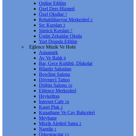
Onli̇ne Eği̇ti̇m
Özel Ders Hi̇zmeti̇
Özel Okullar
7
Rehabi̇li̇tasyon Merkezleri̇
2
Src Kursları
3
Sürücü Kursları
7
Üstün Zekalılar Okulu
Yurt Dışında Eği̇ti̇m
Eğlence Müzi̇k Ve Hobi̇
Aquapark
Av Ve Balık
9
Bar, Gece Kulübü, Di̇skolar
Bi̇lardo Salonları
Bowli̇ng Salonu
Dövmeci̇ Tattoo
Düğün Salonu
16
Eğlence Merkezleri̇
Heykeltraş
İnternet Cafe
16
Kaset Plak
2
Kıraathane Ve Çay Bahçeleri̇
Meyhane
Müzi̇k Aletleri̇ Satışı
2
Nargi̇le
1
Orkestracılar
13