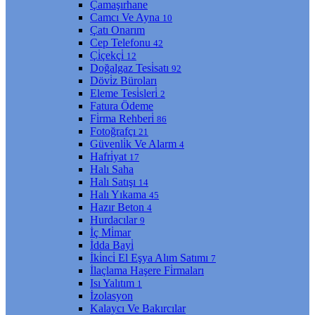
Çamaşırhane
Camcı Ve Ayna
10
Çatı Onarım
Cep Telefonu
42
Çi̇çekçi̇
12
Doğalgaz Tesi̇satı
92
Dövi̇z Büroları
Eleme Tesi̇sleri̇
2
Fatura Ödeme
Fi̇rma Rehberi̇
86
Fotoğrafçı
21
Güvenli̇k Ve Alarm
4
Hafri̇yat
17
Halı Saha
Halı Satışı
14
Halı Yıkama
45
Hazır Beton
4
Hurdacılar
9
İç Mi̇mar
İdda Bayi̇
İki̇nci̇ El Eşya Alım Satımı
7
İlaçlama Haşere Fi̇rmaları
Isı Yalıtım
1
İzolasyon
Kalaycı Ve Bakırcılar