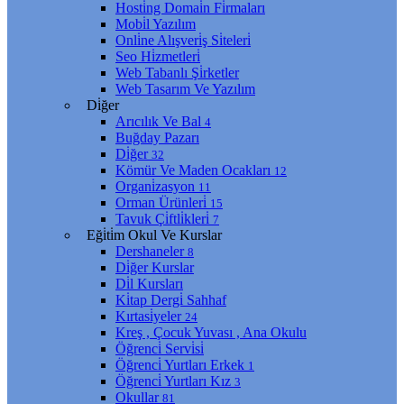
Hosti̇ng Domai̇n Fi̇rmaları
Mobi̇l Yazılım
Onli̇ne Alışveri̇ş Si̇teleri̇
Seo Hi̇zmetleri̇
Web Tabanlı Şi̇rketler
Web Tasarım Ve Yazılım
Di̇ğer
Arıcılık Ve Bal
4
Buğday Pazarı
Di̇ğer
32
Kömür Ve Maden Ocakları
12
Organi̇zasyon
11
Orman Ürünleri̇
15
Tavuk Çi̇ftli̇kleri̇
7
Eği̇ti̇m Okul Ve Kurslar
Dershaneler
8
Di̇ğer Kurslar
Di̇l Kursları
Ki̇tap Dergi̇ Sahhaf
Kırtasi̇yeler
24
Kreş , Çocuk Yuvası , Ana Okulu
Öğrenci̇ Servi̇si̇
Öğrenci̇ Yurtları Erkek
1
Öğrenci̇ Yurtları Kız
3
Okullar
81