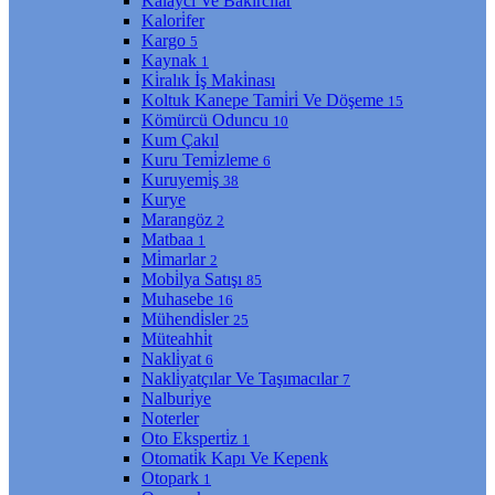
Kalaycı Ve Bakırcılar
Kalori̇fer
Kargo
5
Kaynak
1
Ki̇ralık İş Maki̇nası
Koltuk Kanepe Tami̇ri̇ Ve Döşeme
15
Kömürcü Oduncu
10
Kum Çakıl
Kuru Temi̇zleme
6
Kuruyemi̇ş
38
Kurye
Marangöz
2
Matbaa
1
Mi̇marlar
2
Mobi̇lya Satışı
85
Muhasebe
16
Mühendi̇sler
25
Müteahhi̇t
Nakli̇yat
6
Nakli̇yatçılar Ve Taşımacılar
7
Nalburi̇ye
Noterler
Oto Eksperti̇z
1
Otomati̇k Kapı Ve Kepenk
Otopark
1