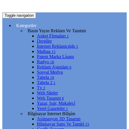
Toggle navigation
Kategoriler
Basın Yayın Reklam Ve Tanıtım
Anket Fi̇rmaları
1
Dergi̇ler
İnternet Reklamcılığı
3
Matbaa
15
Patent Marka Li̇sans
Radyo
18
Reklam Ajansları
6
Sosyal Medya
Tabela
18
Tabela 2
1
Tv
2
Web Si̇teler
Web Tasarım
8
Yazar, Şai̇r, Makaleci̇
Yerel Gazeteler
1
Bi̇lgi̇sayar İnternet Bi̇li̇şi̇m
Ani̇masyon 3D Tasarım
Bi̇lgi̇sayar Satış Ve Tami̇ri̇
15