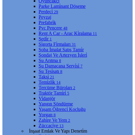
Oyuncakçı
Parke Lami̇nant Döşeme
Perdeci̇
29
Peyzaj
Prefabri̇k
Pvc Pencere
48
Rent A Car - Araç Ki̇ralama
11
Sedi̇r
1
Si̇gorta Fi̇rmaları
31
Soba İmalat Satış Tami̇r
Sondaj Ve Artezyen İşleri̇
Su Arıtma
8
Su Damacana Servi̇si̇
7
Su Tesi̇satı
8
Taksi̇
21
Temi̇zli̇k
14
Tercüme Büroları
2
Traktör Tami̇ri̇
5
Vi̇danjör
Yangın Söndürme
Yaşam Öğrenci̇ Koçluğu
Yorgan
8
Zahi̇re Ve Yem
2
Züccaci̇ye
13
İnşaat Emlak Ve Yapı Deneti̇m