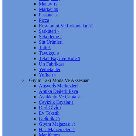
Manav
19
Market
68
Pastane
31
Pi̇zza
Restaurant Ve Lokantalar
87
Şarküteri̇
7
Şekerleme
1
Süt Ürünleri̇
Tatlı
6
Tavukçu
8
Tekel Bayi̇ Ve Büfe
3
Un Fabri̇kası
Yemekçi̇ler
Yufka
14
Gi̇yi̇m Takı Moda Ve Aksesuar
Alışveri̇ş Merkezleri̇
Anti̇ka Değerli̇ Eşya
Ayakkabı Ve Çanta
20
Çeyi̇zli̇k Eşyalar
1
Deri̇ Gi̇yi̇m
Ev Teksti̇li̇
Geli̇nli̇k
20
Gi̇yi̇m Mağazası
71
Hac Malzemeleri̇
1
Mani̇fatura