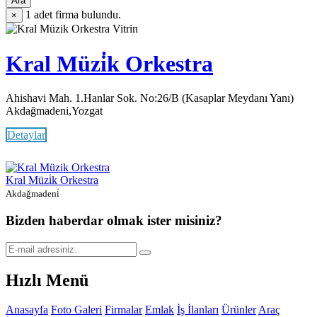
Ara
1
adet firma bulundu.
×
Vitrin
Kral Müzi̇k Orkestra
Ahishavi Mah. 1.Hanlar Sok. No:26/B (Kasaplar Meydanı Yanı)
Akdağmadeni,Yozgat
Detaylar
Kral Müzi̇k Orkestra
Akdağmadeni̇
Bizden haberdar olmak ister misiniz?
Hızlı Menü
Anasayfa
Foto Galeri
Firmalar
Emlak
İş İlanları
Ürünler
Araç