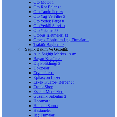
Oto Motor
1
Oto Rot Balans
1
Oto Tami̇rci̇leri̇
59
Oto Yağ Ve Fi̇ltre
2
Oto Yedek Parça
8
Oto Yetki̇li̇ Servi̇s
1
Oto Yıkama
32
Otobüs İşletmeleri̇
12
Otogaz Dönüşüm Lpg Fi̇rmaları
5
Traktör Bayi̇leri̇
22
Sağlık Bakım Ve Güzelli̇k
Ai̇le Sağlığı Merkezi̇ Asm
Bayan Kuaför
23
Di̇ş Poli̇kli̇ni̇ği̇
2
Doktorlar
Eczaneler
16
Epi̇lasyon Lazer
Erkek Kuaför- Berber
26
Eroti̇k Shop
Esteti̇k Merkezleri̇
Güzelli̇k Salonları
2
Hacamat
1
Hamam Sauna
Hastaneler
İlaç Fi̇rmaları