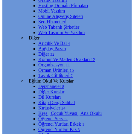
Grafi̇k Tasarım
Hosti̇ng Domai̇n Fi̇rmaları
Mobi̇l Yazılım
Onli̇ne Alışveri̇ş Si̇teleri̇
Seo Hi̇zmetleri̇
Web Tabanlı Şi̇rketler
Web Tasarım Ve Yazılım
Di̇ğer
Arıcılık Ve Bal
4
Buğday Pazarı
Di̇ğer
32
Kömür Ve Maden Ocakları
12
Organi̇zasyon
11
Orman Ürünleri̇
15
Tavuk Çi̇ftli̇kleri̇
7
Eği̇ti̇m Okul Ve Kurslar
Dershaneler
8
Di̇ğer Kurslar
Di̇l Kursları
Ki̇tap Dergi̇ Sahhaf
Kırtasi̇yeler
24
Kreş , Çocuk Yuvası , Ana Okulu
Öğrenci̇ Servi̇si̇
Öğrenci̇ Yurtları Erkek
1
Öğrenci̇ Yurtları Kız
3