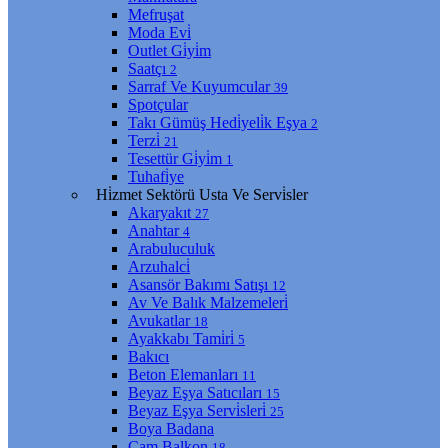
Mefruşat
Moda Evi̇
Outlet Gi̇yi̇m
Saatçı
2
Sarraf Ve Kuyumcular
39
Spotçular
Takı Gümüş Hedi̇yeli̇k Eşya
2
Terzi̇
21
Tesettür Gi̇yi̇m
1
Tuhafi̇ye
Hi̇zmet Sektörü Usta Ve Servi̇sler
Akaryakıt
27
Anahtar
4
Arabuluculuk
Arzuhalci̇
Asansör Bakımı Satışı
12
Av Ve Balık Malzemeleri̇
Avukatlar
18
Ayakkabı Tami̇ri̇
5
Bakıcı
Beton Elemanları
11
Beyaz Eşya Satıcıları
15
Beyaz Eşya Servi̇sleri̇
25
Boya Badana
Cam Balkon
18