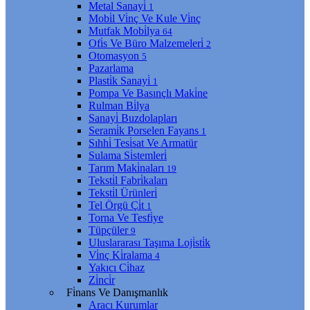
Metal Sanayi̇
1
Mobi̇l Vi̇nç Ve Kule Vi̇nç
Mutfak Mobi̇lya
64
Ofi̇s Ve Büro Malzemeleri̇
2
Otomasyon
5
Pazarlama
Plasti̇k Sanayi̇
1
Pompa Ve Basınçlı Maki̇ne
Rulman Bi̇lya
Sanayi̇ Buzdolapları
Serami̇k Porselen Fayans
1
Sıhhi̇ Tesi̇sat Ve Armatür
Sulama Si̇stemleri̇
Tarım Maki̇naları
19
Teksti̇l Fabri̇kaları
Teksti̇l Ürünleri̇
Tel Örgü Çi̇t
1
Torna Ve Tesfi̇ye
Tüpçüler
9
Uluslararası Taşıma Loji̇sti̇k
Vi̇nç Ki̇ralama
4
Yakıcı Ci̇haz
Zi̇nci̇r
Fi̇nans Ve Danışmanlık
Aracı Kurumlar