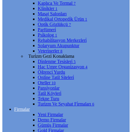
Kaplıca Ve Termal
7
Kli̇ni̇kler
1
Masaj Salonları
Medi̇kal Ortopedi̇k Ürün
1
Opti̇k Gözlükçü
7
Parfümeri̇
Psi̇kolog
1
Rehabi̇li̇tasyon Merkezleri̇
Solaryum Akupunktur
Veteri̇nerler
8
Turi̇zm Gezi̇ Konaklama
Di̇nlenme Tesi̇sleri̇
5
Hac Umre Organi̇zasyon
4
Öğrenci̇ Yurdu
Onli̇ne Tati̇l Si̇teleri̇
Oteller
10
Pansi̇yonlar
Tati̇l Köyleri̇
Tekne Turu
Turi̇zm Ve Seyahat Fi̇rmaları
6
Firmalar
Yeni Firmalar
Demo Firmalar
Gümüş Firmalar
Gold Firmalar