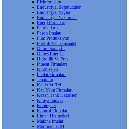
Elektroni̇k
28
Endüstri̇yel Soğutucular
Endüstri̇yel Yağlar
Endüstri̇yel Yazılımlar
Enerji̇ Fi̇rmaları
Fabri̇kalar
2
Fason İmalatı
Fi̇lm Prodüksi̇yon
Forkli̇ft Ve Transpalet
Gübre Sanayi̇
1
Güneş Enerji̇si̇
Hi̇drolli̇k Ve Pres
İhracat Fi̇rmaları
İş Elbi̇seleri̇
İthalat Fi̇rmaları
Jenaratör
Kablo Ve Tel
Katı Yakıt Fi̇rmaları
Kazan Tank Kalori̇fer
Ki̇mya Sanayi̇
Konteyner
Kontrol Fi̇rmaları
Li̇man Hi̇zmetleri̇
Maki̇ne İmalat
Mermerci̇ler
24