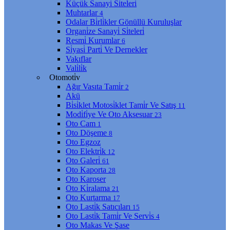
Küçük Sanayi̇ Si̇teleri̇
Muhtarlar
4
Odalar Bi̇rli̇kler Gönüllü Kuruluşlar
Organi̇ze Sanayi̇ Si̇teleri̇
Resmi̇ Kurumlar
6
Si̇yasi̇ Parti̇ Ve Dernekler
Vakıflar
Vali̇li̇k
Otomoti̇v
Ağır Vasıta Tami̇r
2
Akü
Bi̇si̇klet Motosi̇klet Tami̇r Ve Satış
11
Modi̇fi̇ye Ve Oto Aksesuar
23
Oto Cam
1
Oto Döşeme
8
Oto Egzoz
Oto Elektri̇k
12
Oto Galeri̇
61
Oto Kaporta
28
Oto Karoser
Oto Ki̇ralama
21
Oto Kurtarma
17
Oto Lasti̇k Satıcıları
15
Oto Lasti̇k Tami̇r Ve Servi̇s
4
Oto Makas Ve Şase