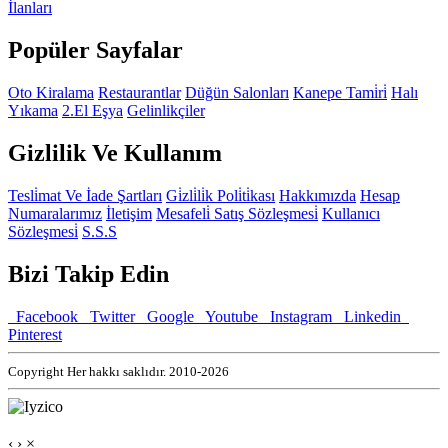
İlanları
Popüler Sayfalar
Oto Kiralama
Restaurantlar
Düğün Salonları
Kanepe Tami̇ri̇
Halı
Yıkama
2.El Eşya
Gelinlikçiler
Gizlilik Ve Kullanım
Tesli̇mat Ve İade Şartları
Gi̇zli̇li̇k Poli̇ti̇kası
Hakkımızda
Hesap
Numaralarımız
İletişim
Mesafeli̇ Satış Sözleşmesi̇
Kullanıcı
Sözleşmesi̇
S.S.S
Bizi Takip Edin
Facebook
Twitter
Google
Youtube
Instagram
Linkedin
Pinterest
Copyright Her hakkı saklıdır. 2010-2026
‹
›
×