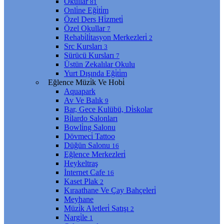
Okullar
81
Onli̇ne Eği̇ti̇m
Özel Ders Hi̇zmeti̇
Özel Okullar
7
Rehabi̇li̇tasyon Merkezleri̇
2
Src Kursları
3
Sürücü Kursları
7
Üstün Zekalılar Okulu
Yurt Dışında Eği̇ti̇m
Eğlence Müzi̇k Ve Hobi̇
Aquapark
Av Ve Balık
9
Bar, Gece Kulübü, Di̇skolar
Bi̇lardo Salonları
Bowli̇ng Salonu
Dövmeci̇ Tattoo
Düğün Salonu
16
Eğlence Merkezleri̇
Heykeltraş
İnternet Cafe
16
Kaset Plak
2
Kıraathane Ve Çay Bahçeleri̇
Meyhane
Müzi̇k Aletleri̇ Satışı
2
Nargi̇le
1