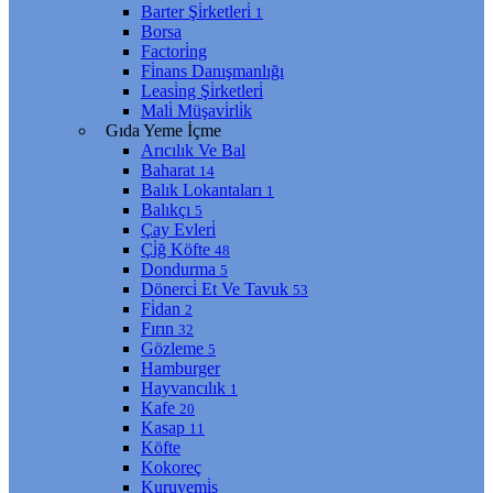
Barter Şi̇rketleri̇
1
Borsa
Factori̇ng
Fi̇nans Danışmanlığı
Leasi̇ng Şi̇rketleri̇
Mali̇ Müşavi̇rli̇k
Gıda Yeme İçme
Arıcılık Ve Bal
Baharat
14
Balık Lokantaları
1
Balıkçı
5
Çay Evleri̇
Çi̇ğ Köfte
48
Dondurma
5
Dönerci̇ Et Ve Tavuk
53
Fi̇dan
2
Fırın
32
Gözleme
5
Hamburger
Hayvancılık
1
Kafe
20
Kasap
11
Köfte
Kokoreç
Kuruyemi̇ş