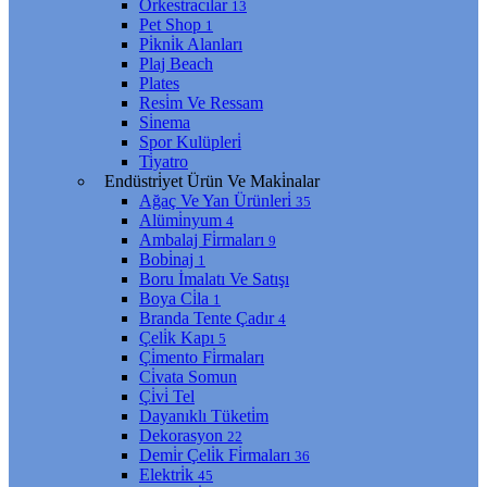
Orkestracılar
13
Pet Shop
1
Pi̇kni̇k Alanları
Plaj Beach
Plates
Resi̇m Ve Ressam
Si̇nema
Spor Kulüpleri̇
Ti̇yatro
Endüstri̇yet Ürün Ve Maki̇nalar
Ağaç Ve Yan Ürünleri̇
35
Alümi̇nyum
4
Ambalaj Fi̇rmaları
9
Bobi̇naj
1
Boru İmalatı Ve Satışı
Boya Ci̇la
1
Branda Tente Çadır
4
Çeli̇k Kapı
5
Çi̇mento Fi̇rmaları
Ci̇vata Somun
Çi̇vi̇ Tel
Dayanıklı Tüketi̇m
Dekorasyon
22
Demi̇r Çeli̇k Fi̇rmaları
36
Elektri̇k
45