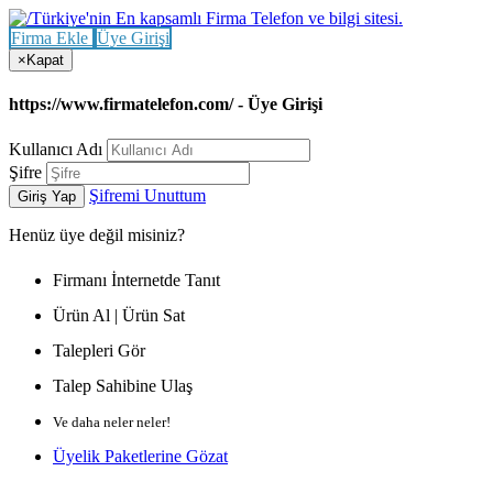
Firma Ekle
Üye Girişi
×
Kapat
https://www.firmatelefon.com/ - Üye Girişi
Kullanıcı Adı
Şifre
Şifremi Unuttum
Giriş Yap
Henüz
üye değil misiniz?
Firmanı İnternetde Tanıt
Ürün Al | Ürün Sat
Talepleri Gör
Talep Sahibine Ulaş
Ve daha neler neler!
Üyelik Paketlerine Gözat