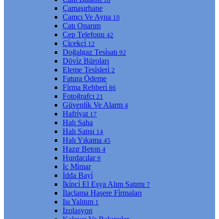
Çamaşırhane
Camcı Ve Ayna
10
Çatı Onarım
Cep Telefonu
42
Çi̇çekçi̇
12
Doğalgaz Tesi̇satı
92
Dövi̇z Büroları
Eleme Tesi̇sleri̇
2
Fatura Ödeme
Fi̇rma Rehberi̇
86
Fotoğrafçı
21
Güvenli̇k Ve Alarm
4
Hafri̇yat
17
Halı Saha
Halı Satışı
14
Halı Yıkama
45
Hazır Beton
4
Hurdacılar
9
İç Mi̇mar
İdda Bayi̇
İki̇nci̇ El Eşya Alım Satımı
7
İlaçlama Haşere Fi̇rmaları
Isı Yalıtım
1
İzolasyon