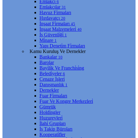
Emlakçı
6
Emlakçılar
31
Havuz Fi̇rmaları
Hırdavatçı
20
İnşaat Fi̇rmaları
45
İnşaat Malzemeleri̇
40
İş Güvenli̇ği̇
1
Mi̇nare
1
Yapı Deneti̇m Fi̇rmaları
Kamu Kuruluş Ve Dernekler
Bankalar
10
Barolar
Bayi̇li̇k Ve Franchi̇si̇ng
Beledi̇yeler
6
Cenaze İşleri̇
Danışmanlık
1
Dernekler
Fuar Fi̇rmaları
Fuar Ve Kongre Merkezleri̇
Gümrük
Holdi̇ngler
Huzurevleri̇
İlahi̇ Grupları
İş Taki̇p Büroları
Kooperati̇fler