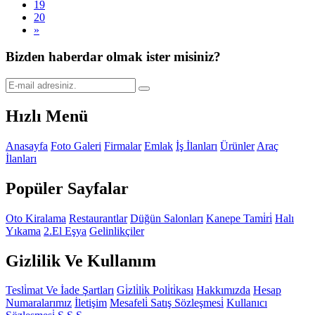
19
20
»
Bizden haberdar olmak ister misiniz?
Hızlı Menü
Anasayfa
Foto Galeri
Firmalar
Emlak
İş İlanları
Ürünler
Araç
İlanları
Popüler Sayfalar
Oto Kiralama
Restaurantlar
Düğün Salonları
Kanepe Tami̇ri̇
Halı
Yıkama
2.El Eşya
Gelinlikçiler
Gizlilik Ve Kullanım
Tesli̇mat Ve İade Şartları
Gi̇zli̇li̇k Poli̇ti̇kası
Hakkımızda
Hesap
Numaralarımız
İletişim
Mesafeli̇ Satış Sözleşmesi̇
Kullanıcı