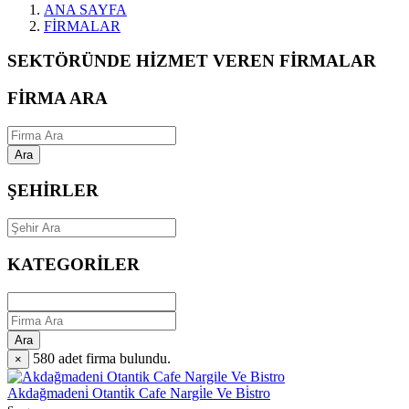
ANA SAYFA
FİRMALAR
SEKTÖRÜNDE HİZMET VEREN FİRMALAR
FİRMA ARA
Ara
ŞEHİRLER
KATEGORİLER
Ara
580
adet firma bulundu.
×
Akdağmadeni̇ Otanti̇k Cafe Nargi̇le Ve Bi̇stro