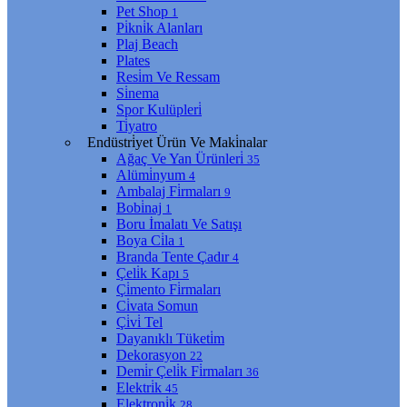
Pet Shop
1
Pi̇kni̇k Alanları
Plaj Beach
Plates
Resi̇m Ve Ressam
Si̇nema
Spor Kulüpleri̇
Ti̇yatro
Endüstri̇yet Ürün Ve Maki̇nalar
Ağaç Ve Yan Ürünleri̇
35
Alümi̇nyum
4
Ambalaj Fi̇rmaları
9
Bobi̇naj
1
Boru İmalatı Ve Satışı
Boya Ci̇la
1
Branda Tente Çadır
4
Çeli̇k Kapı
5
Çi̇mento Fi̇rmaları
Ci̇vata Somun
Çi̇vi̇ Tel
Dayanıklı Tüketi̇m
Dekorasyon
22
Demi̇r Çeli̇k Fi̇rmaları
36
Elektri̇k
45
Elektroni̇k
28