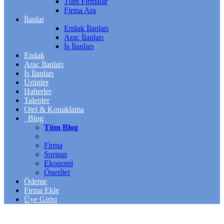
Tüm Firmalar
Firma Ara
İlanlar
Emlak İlanları
Araç İlanları
İş İlanları
Emlak
Araç İlanları
İş İlanları
Ürünler
Haberler
Talepler
Otel & Konaklama
Blog
Tüm Blog
Fi̇rma
Sorgun
Ekonomi̇
Öneri̇ler
Ödeme
Firma Ekle
Üye Girişi