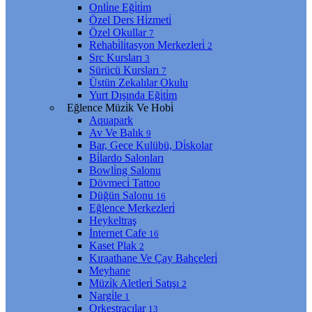
Onli̇ne Eği̇ti̇m
Özel Ders Hi̇zmeti̇
Özel Okullar
7
Rehabi̇li̇tasyon Merkezleri̇
2
Src Kursları
3
Sürücü Kursları
7
Üstün Zekalılar Okulu
Yurt Dışında Eği̇ti̇m
Eğlence Müzi̇k Ve Hobi̇
Aquapark
Av Ve Balık
9
Bar, Gece Kulübü, Di̇skolar
Bi̇lardo Salonları
Bowli̇ng Salonu
Dövmeci̇ Tattoo
Düğün Salonu
16
Eğlence Merkezleri̇
Heykeltraş
İnternet Cafe
16
Kaset Plak
2
Kıraathane Ve Çay Bahçeleri̇
Meyhane
Müzi̇k Aletleri̇ Satışı
2
Nargi̇le
1
Orkestracılar
13