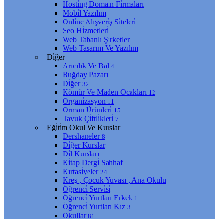
Hosti̇ng Domai̇n Fi̇rmaları
Mobi̇l Yazılım
Onli̇ne Alışveri̇ş Si̇teleri̇
Seo Hi̇zmetleri̇
Web Tabanlı Şi̇rketler
Web Tasarım Ve Yazılım
Di̇ğer
Arıcılık Ve Bal
4
Buğday Pazarı
Di̇ğer
32
Kömür Ve Maden Ocakları
12
Organi̇zasyon
11
Orman Ürünleri̇
15
Tavuk Çi̇ftli̇kleri̇
7
Eği̇ti̇m Okul Ve Kurslar
Dershaneler
8
Di̇ğer Kurslar
Di̇l Kursları
Ki̇tap Dergi̇ Sahhaf
Kırtasi̇yeler
24
Kreş , Çocuk Yuvası , Ana Okulu
Öğrenci̇ Servi̇si̇
Öğrenci̇ Yurtları Erkek
1
Öğrenci̇ Yurtları Kız
3
Okullar
81