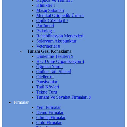
Kaplıca Ve Termal
7
Kli̇ni̇kler
1
Masaj Salonları
Medi̇kal Ortopedi̇k Ürün
1
Opti̇k Gözlükçü
7
Parfümeri̇
Psi̇kolog
1
Rehabi̇li̇tasyon Merkezleri̇
Solaryum Akupunktur
Veteri̇nerler
8
Turi̇zm Gezi̇ Konaklama
Di̇nlenme Tesi̇sleri̇
5
Hac Umre Organi̇zasyon
4
Öğrenci̇ Yurdu
Onli̇ne Tati̇l Si̇teleri̇
Oteller
10
Pansi̇yonlar
Tati̇l Köyleri̇
Tekne Turu
Turi̇zm Ve Seyahat Fi̇rmaları
6
Firmalar
Yeni Firmalar
Demo Firmalar
Gümüş Firmalar
Gold Firmalar