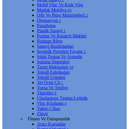
Mobi̇l Vi̇nç Ve Kule Vi̇nç
Mutfak Mobi̇lya
65
Ofi̇s Ve Büro Malzemeleri̇
2
Otomasyon
5
Pazarlama
Plasti̇k Sanayi̇
1
Pompa Ve Basınçlı Maki̇ne
Rulman Bi̇lya
Sanayi̇ Buzdolapları
Serami̇k Porselen Fayans
1
Sıhhi̇ Tesi̇sat Ve Armatür
Sulama Si̇stemleri̇
Tarım Maki̇naları
19
Teksti̇l Fabri̇kaları
Teksti̇l Ürünleri̇
Tel Örgü Çi̇t
1
Torna Ve Tesfi̇ye
Tüpçüler
9
Uluslararası Taşıma Loji̇sti̇k
Vi̇nç Ki̇ralama
4
Yakıcı Ci̇haz
Zi̇nci̇r
Fi̇nans Ve Danışmanlık
Aracı Kurumlar