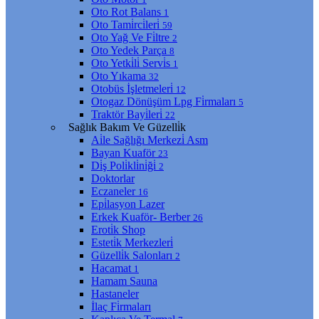
Oto Rot Balans
1
Oto Tami̇rci̇leri̇
59
Oto Yağ Ve Fi̇ltre
2
Oto Yedek Parça
8
Oto Yetki̇li̇ Servi̇s
1
Oto Yıkama
32
Otobüs İşletmeleri̇
12
Otogaz Dönüşüm Lpg Fi̇rmaları
5
Traktör Bayi̇leri̇
22
Sağlık Bakım Ve Güzelli̇k
Ai̇le Sağlığı Merkezi̇ Asm
Bayan Kuaför
23
Di̇ş Poli̇kli̇ni̇ği̇
2
Doktorlar
Eczaneler
16
Epi̇lasyon Lazer
Erkek Kuaför- Berber
26
Eroti̇k Shop
Esteti̇k Merkezleri̇
Güzelli̇k Salonları
2
Hacamat
1
Hamam Sauna
Hastaneler
İlaç Fi̇rmaları