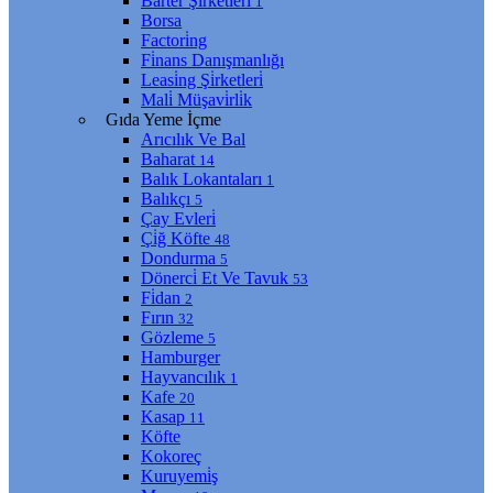
Barter Şi̇rketleri̇
1
Borsa
Factori̇ng
Fi̇nans Danışmanlığı
Leasi̇ng Şi̇rketleri̇
Mali̇ Müşavi̇rli̇k
Gıda Yeme İçme
Arıcılık Ve Bal
Baharat
14
Balık Lokantaları
1
Balıkçı
5
Çay Evleri̇
Çi̇ğ Köfte
48
Dondurma
5
Dönerci̇ Et Ve Tavuk
53
Fi̇dan
2
Fırın
32
Gözleme
5
Hamburger
Hayvancılık
1
Kafe
20
Kasap
11
Köfte
Kokoreç
Kuruyemi̇ş