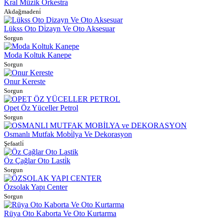
Kral Müzi̇k Orkestra
Akdağmadeni̇
Lükss Oto Di̇zayn Ve Oto Aksesuar
Sorgun
Moda Koltuk Kanepe
Sorgun
Onur Kereste
Sorgun
Opet Öz Yüceller Petrol
Sorgun
Osmanlı Mutfak Mobi̇lya Ve Dekorasyon
Şefaatli̇
Öz Çağlar Oto Lasti̇k
Sorgun
Özsolak Yapı Center
Sorgun
Rüya Oto Kaborta Ve Oto Kurtarma