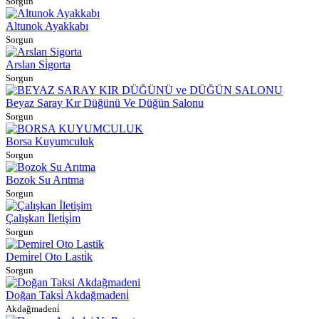
Sorgun
Altunok Ayakkabı
Sorgun
Arslan Si̇gorta
Sorgun
Beyaz Saray Kır Düğünü Ve Düğün Salonu
Sorgun
Borsa Kuyumculuk
Sorgun
Bozok Su Arıtma
Sorgun
Çalışkan İleti̇şi̇m
Sorgun
Demi̇rel Oto Lasti̇k
Sorgun
Doğan Taksi̇ Akdağmadeni̇
Akdağmadeni̇