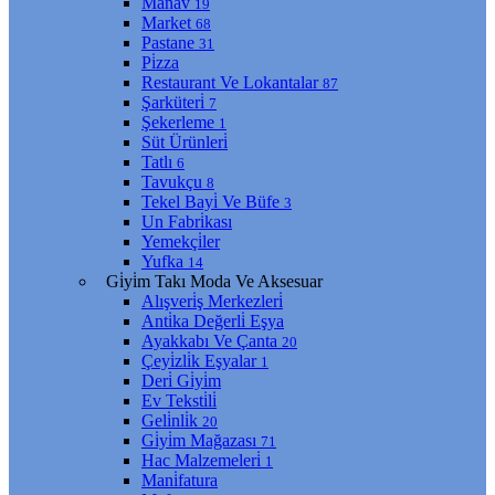
Manav
19
Market
68
Pastane
31
Pi̇zza
Restaurant Ve Lokantalar
87
Şarküteri̇
7
Şekerleme
1
Süt Ürünleri̇
Tatlı
6
Tavukçu
8
Tekel Bayi̇ Ve Büfe
3
Un Fabri̇kası
Yemekçi̇ler
Yufka
14
Gi̇yi̇m Takı Moda Ve Aksesuar
Alışveri̇ş Merkezleri̇
Anti̇ka Değerli̇ Eşya
Ayakkabı Ve Çanta
20
Çeyi̇zli̇k Eşyalar
1
Deri̇ Gi̇yi̇m
Ev Teksti̇li̇
Geli̇nli̇k
20
Gi̇yi̇m Mağazası
71
Hac Malzemeleri̇
1
Mani̇fatura