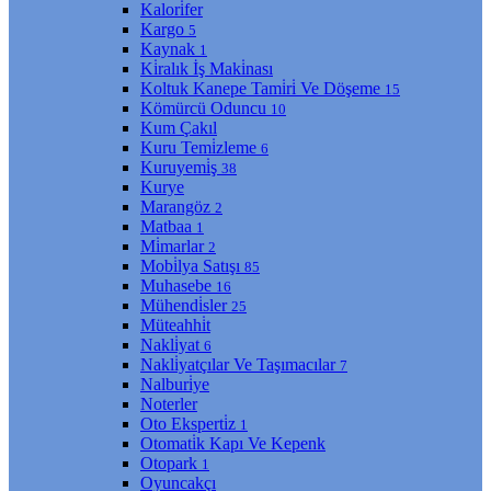
Kalori̇fer
Kargo
5
Kaynak
1
Ki̇ralık İş Maki̇nası
Koltuk Kanepe Tami̇ri̇ Ve Döşeme
15
Kömürcü Oduncu
10
Kum Çakıl
Kuru Temi̇zleme
6
Kuruyemi̇ş
38
Kurye
Marangöz
2
Matbaa
1
Mi̇marlar
2
Mobi̇lya Satışı
85
Muhasebe
16
Mühendi̇sler
25
Müteahhi̇t
Nakli̇yat
6
Nakli̇yatçılar Ve Taşımacılar
7
Nalburi̇ye
Noterler
Oto Eksperti̇z
1
Otomati̇k Kapı Ve Kepenk
Otopark
1
Oyuncakçı