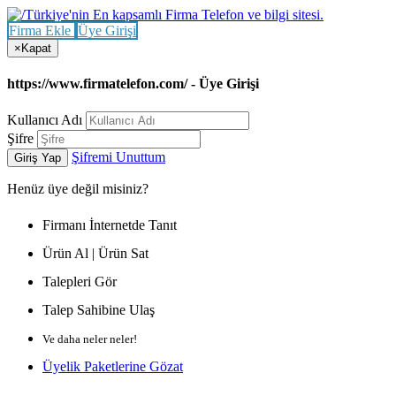
Firma Ekle
Üye Girişi
×
Kapat
https://www.firmatelefon.com/ - Üye Girişi
Kullanıcı Adı
Şifre
Şifremi Unuttum
Giriş Yap
Henüz
üye değil misiniz?
Firmanı İnternetde Tanıt
Ürün Al | Ürün Sat
Talepleri Gör
Talep Sahibine Ulaş
Ve daha neler neler!
Üyelik Paketlerine Gözat