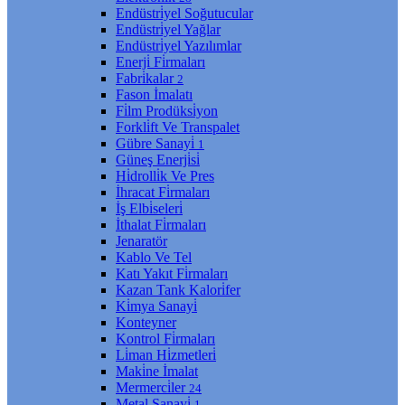
Endüstri̇yel Soğutucular
Endüstri̇yel Yağlar
Endüstri̇yel Yazılımlar
Enerji̇ Fi̇rmaları
Fabri̇kalar
2
Fason İmalatı
Fi̇lm Prodüksi̇yon
Forkli̇ft Ve Transpalet
Gübre Sanayi̇
1
Güneş Enerji̇si̇
Hi̇drolli̇k Ve Pres
İhracat Fi̇rmaları
İş Elbi̇seleri̇
İthalat Fi̇rmaları
Jenaratör
Kablo Ve Tel
Katı Yakıt Fi̇rmaları
Kazan Tank Kalori̇fer
Ki̇mya Sanayi̇
Konteyner
Kontrol Fi̇rmaları
Li̇man Hi̇zmetleri̇
Maki̇ne İmalat
Mermerci̇ler
24
Metal Sanayi̇
1