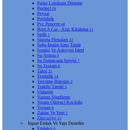
Parke Lami̇nant Döşeme
Perdeci̇
29
Peyzaj
Prefabri̇k
Pvc Pencere
48
Rent A Car - Araç Ki̇ralama
11
Sedi̇r
1
Si̇gorta Fi̇rmaları
32
Soba İmalat Satış Tami̇r
Sondaj Ve Artezyen İşleri̇
Su Arıtma
8
Su Damacana Servi̇si̇
7
Su Tesi̇satı
8
Taksi̇
21
Temi̇zli̇k
14
Tercüme Büroları
2
Traktör Tami̇ri̇
5
Vi̇danjör
Yangın Söndürme
Yaşam Öğrenci̇ Koçluğu
Yorgan
8
Zahi̇re Ve Yem
2
Züccaci̇ye
13
İnşaat Emlak Ve Yapı Deneti̇m
Emlakçı
6