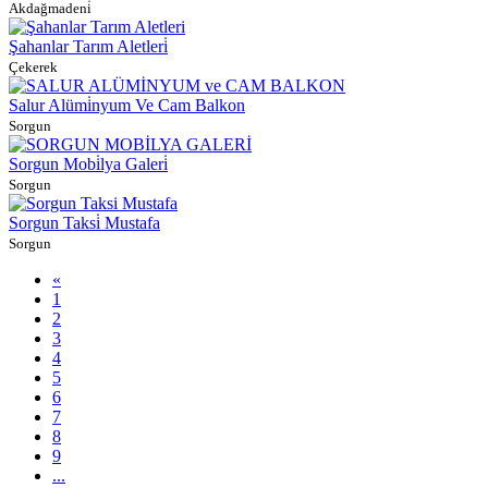
Akdağmadeni̇
Şahanlar Tarım Aletleri̇
Çekerek
Salur Alümi̇nyum Ve Cam Balkon
Sorgun
Sorgun Mobi̇lya Galeri̇
Sorgun
Sorgun Taksi̇ Mustafa
Sorgun
«
1
2
3
4
5
6
7
8
9
...