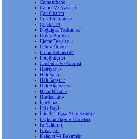
Çamaşırhane
Camcı Ve Ayna
10
Çatı Onarım
Cep Telefonu
42
Çi̇çekçi̇
12
Doğalgaz Tesi̇satı
92
Dövi̇z Büroları
Eleme Tesi̇sleri̇
2
Fatura Ödeme
Fi̇rma Rehberi̇
86
Fotoğrafçı
21
Güvenli̇k Ve Alarm
4
Hafri̇yat
17
Halı Saha
Halı Satışı
14
Halı Yıkama
45
Hazır Beton
4
Hurdacılar
9
İç Mi̇mar
İdda Bayi̇
İki̇nci̇ El Eşya Alım Satımı
7
İlaçlama Haşere Fi̇rmaları
Isı Yalıtım
1
İzolasyon
Kalaycı Ve Bakırcılar