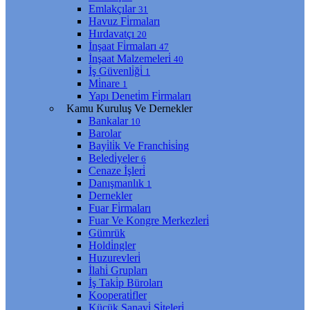
Emlakçılar
31
Havuz Fi̇rmaları
Hırdavatçı
20
İnşaat Fi̇rmaları
47
İnşaat Malzemeleri̇
40
İş Güvenli̇ği̇
1
Mi̇nare
1
Yapı Deneti̇m Fi̇rmaları
Kamu Kuruluş Ve Dernekler
Bankalar
10
Barolar
Bayi̇li̇k Ve Franchi̇si̇ng
Beledi̇yeler
6
Cenaze İşleri̇
Danışmanlık
1
Dernekler
Fuar Fi̇rmaları
Fuar Ve Kongre Merkezleri̇
Gümrük
Holdi̇ngler
Huzurevleri̇
İlahi̇ Grupları
İş Taki̇p Büroları
Kooperati̇fler
Küçük Sanayi̇ Si̇teleri̇