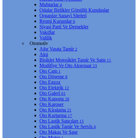
Muhtarlar
4
Odalar Bi̇rli̇kler Gönüllü Kuruluşlar
Organi̇ze Sanayi̇ Si̇teleri̇
Resmi̇ Kurumlar
6
Si̇yasi̇ Parti̇ Ve Dernekler
Vakıflar
Vali̇li̇k
Otomoti̇v
Ağır Vasıta Tami̇r
2
Akü
Bi̇si̇klet Motosi̇klet Tami̇r Ve Satış
11
Modi̇fi̇ye Ve Oto Aksesuar
23
Oto Cam
1
Oto Döşeme
8
Oto Egzoz
Oto Elektri̇k
12
Oto Galeri̇
61
Oto Kaporta
28
Oto Karoser
Oto Ki̇ralama
21
Oto Kurtarma
17
Oto Lasti̇k Satıcıları
15
Oto Lasti̇k Tami̇r Ve Servi̇s
4
Oto Makas Ve Şase
Oto Motor
1