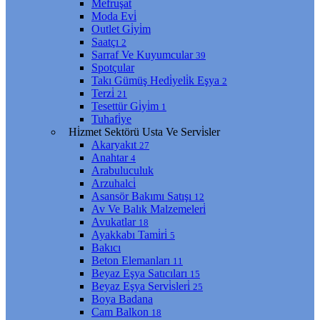
Mefruşat
Moda Evi̇
Outlet Gi̇yi̇m
Saatçı
2
Sarraf Ve Kuyumcular
39
Spotçular
Takı Gümüş Hedi̇yeli̇k Eşya
2
Terzi̇
21
Tesettür Gi̇yi̇m
1
Tuhafi̇ye
Hi̇zmet Sektörü Usta Ve Servi̇sler
Akaryakıt
27
Anahtar
4
Arabuluculuk
Arzuhalci̇
Asansör Bakımı Satışı
12
Av Ve Balık Malzemeleri̇
Avukatlar
18
Ayakkabı Tami̇ri̇
5
Bakıcı
Beton Elemanları
11
Beyaz Eşya Satıcıları
15
Beyaz Eşya Servi̇sleri̇
25
Boya Badana
Cam Balkon
18