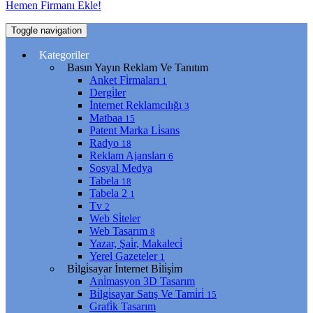
Hemen Firmanı Ekle!
Toggle navigation
Kategoriler
Basın Yayın Reklam Ve Tanıtım
Anket Fi̇rmaları
1
Dergi̇ler
İnternet Reklamcılığı
3
Matbaa
15
Patent Marka Li̇sans
Radyo
18
Reklam Ajansları
6
Sosyal Medya
Tabela
18
Tabela 2
1
Tv
2
Web Si̇teler
Web Tasarım
8
Yazar, Şai̇r, Makaleci̇
Yerel Gazeteler
1
Bi̇lgi̇sayar İnternet Bi̇li̇şi̇m
Ani̇masyon 3D Tasarım
Bi̇lgi̇sayar Satış Ve Tami̇ri̇
15
Grafi̇k Tasarım