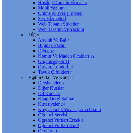
Hosti̇ng Domai̇n Fi̇rmaları
Mobi̇l Yazılım
Onli̇ne Alışveri̇ş Si̇teleri̇
Seo Hi̇zmetleri̇
Web Tabanlı Şi̇rketler
Web Tasarım Ve Yazılım
Di̇ğer
Arıcılık Ve Bal
4
Buğday Pazarı
Di̇ğer
32
Kömür Ve Maden Ocakları
12
Organi̇zasyon
11
Orman Ürünleri̇
15
Tavuk Çi̇ftli̇kleri̇
7
Eği̇ti̇m Okul Ve Kurslar
Dershaneler
8
Di̇ğer Kurslar
Di̇l Kursları
Ki̇tap Dergi̇ Sahhaf
Kırtasi̇yeler
24
Kreş , Çocuk Yuvası , Ana Okulu
Öğrenci̇ Servi̇si̇
Öğrenci̇ Yurtları Erkek
1
Öğrenci̇ Yurtları Kız
3
Okullar
81