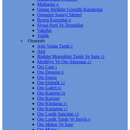
Muhtarlar
4
Odalar Bi̇rli̇kler Gönüllü Kuruluşlar
Organi̇ze Sanayi̇ Si̇teleri̇
Resmi̇ Kurumlar
6
Si̇yasi̇ Parti̇ Ve Dernekler
Vakıflar
Vali̇li̇k
Otomoti̇v
Ağır Vasıta Tami̇r
2
Akü
Bi̇si̇klet Motosi̇klet Tami̇r Ve Satış
11
Modi̇fi̇ye Ve Oto Aksesuar
23
Oto Cam
1
Oto Döşeme
8
Oto Egzoz
Oto Elektri̇k
12
Oto Galeri̇
61
Oto Kaporta
28
Oto Karoser
Oto Ki̇ralama
21
Oto Kurtarma
17
Oto Lasti̇k Satıcıları
15
Oto Lasti̇k Tami̇r Ve Servi̇s
4
Oto Makas Ve Şase
Oto Motor
1