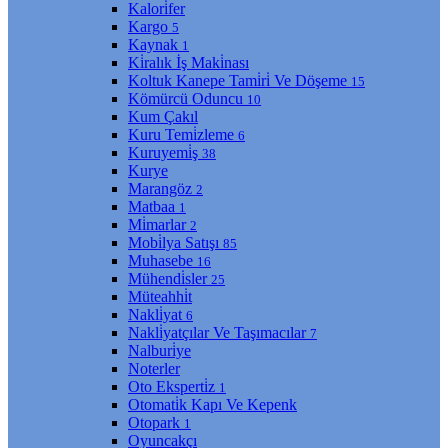
Kalori̇fer
Kargo
5
Kaynak
1
Ki̇ralık İş Maki̇nası
Koltuk Kanepe Tami̇ri̇ Ve Döşeme
15
Kömürcü Oduncu
10
Kum Çakıl
Kuru Temi̇zleme
6
Kuruyemi̇ş
38
Kurye
Marangöz
2
Matbaa
1
Mi̇marlar
2
Mobi̇lya Satışı
85
Muhasebe
16
Mühendi̇sler
25
Müteahhi̇t
Nakli̇yat
6
Nakli̇yatçılar Ve Taşımacılar
7
Nalburi̇ye
Noterler
Oto Eksperti̇z
1
Otomati̇k Kapı Ve Kepenk
Otopark
1
Oyuncakçı