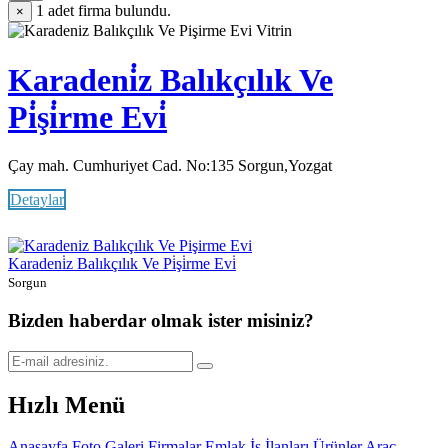
1
adet firma bulundu.
×
Vitrin
Karadeni̇z Balıkçılık Ve
Pi̇şi̇rme Evi̇
Çay mah. Cumhuriyet Cad. No:135 Sorgun,Yozgat
Detaylar
Karadeni̇z Balıkçılık Ve Pi̇şi̇rme Evi̇
Sorgun
Bizden haberdar olmak ister misiniz?
Hızlı Menü
Anasayfa
Foto Galeri
Firmalar
Emlak
İş İlanları
Ürünler
Araç