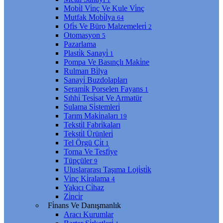
Mobi̇l Vi̇nç Ve Kule Vi̇nç
Mutfak Mobi̇lya
64
Ofi̇s Ve Büro Malzemeleri̇
2
Otomasyon
5
Pazarlama
Plasti̇k Sanayi̇
1
Pompa Ve Basınçlı Maki̇ne
Rulman Bi̇lya
Sanayi̇ Buzdolapları
Serami̇k Porselen Fayans
1
Sıhhi̇ Tesi̇sat Ve Armatür
Sulama Si̇stemleri̇
Tarım Maki̇naları
19
Teksti̇l Fabri̇kaları
Teksti̇l Ürünleri̇
Tel Örgü Çi̇t
1
Torna Ve Tesfi̇ye
Tüpçüler
9
Uluslararası Taşıma Loji̇sti̇k
Vi̇nç Ki̇ralama
4
Yakıcı Ci̇haz
Zi̇nci̇r
Fi̇nans Ve Danışmanlık
Aracı Kurumlar