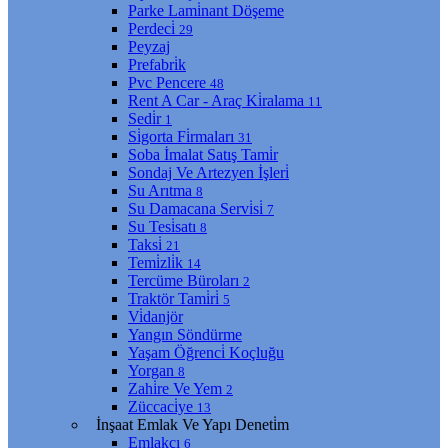
Parke Lami̇nant Döşeme
Perdeci̇
29
Peyzaj
Prefabri̇k
Pvc Pencere
48
Rent A Car - Araç Ki̇ralama
11
Sedi̇r
1
Si̇gorta Fi̇rmaları
31
Soba İmalat Satış Tami̇r
Sondaj Ve Artezyen İşleri̇
Su Arıtma
8
Su Damacana Servi̇si̇
7
Su Tesi̇satı
8
Taksi̇
21
Temi̇zli̇k
14
Tercüme Büroları
2
Traktör Tami̇ri̇
5
Vi̇danjör
Yangın Söndürme
Yaşam Öğrenci̇ Koçluğu
Yorgan
8
Zahi̇re Ve Yem
2
Züccaci̇ye
13
İnşaat Emlak Ve Yapı Deneti̇m
Emlakçı
6