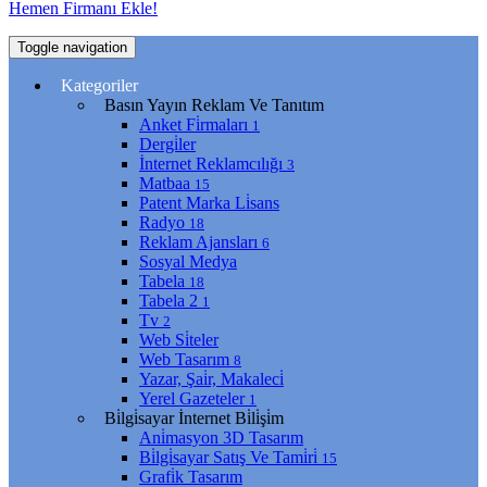
Hemen Firmanı Ekle!
Toggle navigation
Kategoriler
Basın Yayın Reklam Ve Tanıtım
Anket Fi̇rmaları
1
Dergi̇ler
İnternet Reklamcılığı
3
Matbaa
15
Patent Marka Li̇sans
Radyo
18
Reklam Ajansları
6
Sosyal Medya
Tabela
18
Tabela 2
1
Tv
2
Web Si̇teler
Web Tasarım
8
Yazar, Şai̇r, Makaleci̇
Yerel Gazeteler
1
Bi̇lgi̇sayar İnternet Bi̇li̇şi̇m
Ani̇masyon 3D Tasarım
Bi̇lgi̇sayar Satış Ve Tami̇ri̇
15
Grafi̇k Tasarım