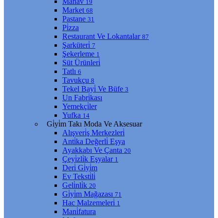
Manav
19
Market
68
Pastane
31
Pi̇zza
Restaurant Ve Lokantalar
87
Şarküteri̇
7
Şekerleme
1
Süt Ürünleri̇
Tatlı
6
Tavukçu
8
Tekel Bayi̇ Ve Büfe
3
Un Fabri̇kası
Yemekçi̇ler
Yufka
14
Gi̇yi̇m Takı Moda Ve Aksesuar
Alışveri̇ş Merkezleri̇
Anti̇ka Değerli̇ Eşya
Ayakkabı Ve Çanta
20
Çeyi̇zli̇k Eşyalar
1
Deri̇ Gi̇yi̇m
Ev Teksti̇li̇
Geli̇nli̇k
20
Gi̇yi̇m Mağazası
71
Hac Malzemeleri̇
1
Mani̇fatura