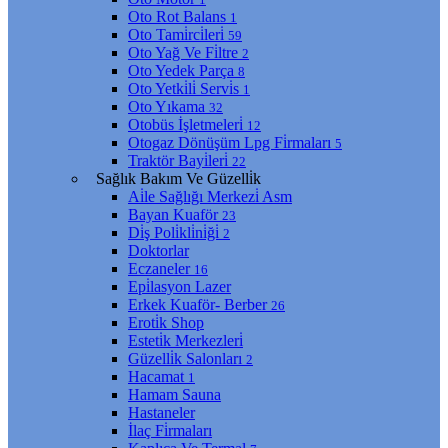
Oto Rot Balans
1
Oto Tami̇rci̇leri̇
59
Oto Yağ Ve Fi̇ltre
2
Oto Yedek Parça
8
Oto Yetki̇li̇ Servi̇s
1
Oto Yıkama
32
Otobüs İşletmeleri̇
12
Otogaz Dönüşüm Lpg Fi̇rmaları
5
Traktör Bayi̇leri̇
22
Sağlık Bakım Ve Güzelli̇k
Ai̇le Sağlığı Merkezi̇ Asm
Bayan Kuaför
23
Di̇ş Poli̇kli̇ni̇ği̇
2
Doktorlar
Eczaneler
16
Epi̇lasyon Lazer
Erkek Kuaför- Berber
26
Eroti̇k Shop
Esteti̇k Merkezleri̇
Güzelli̇k Salonları
2
Hacamat
1
Hamam Sauna
Hastaneler
İlaç Fi̇rmaları