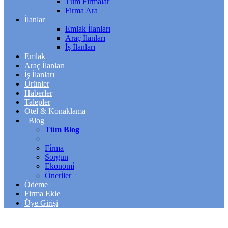
Tüm Firmalar
Firma Ara
İlanlar
Emlak İlanları
Araç İlanları
İş İlanları
Emlak
Araç İlanları
İş İlanları
Ürünler
Haberler
Talepler
Otel & Konaklama
Blog
Tüm Blog
Fi̇rma
Sorgun
Ekonomi̇
Öneri̇ler
Ödeme
Firma Ekle
Üye Girişi