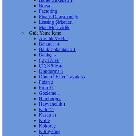
Barter Şi̇rketleri̇
1
Borsa
Factori̇ng
Fi̇nans Danışmanlığı
Leasi̇ng Şi̇rketleri̇
Mali̇ Müşavi̇rli̇k
Gıda Yeme İçme
Arıcılık Ve Bal
Baharat
14
Balık Lokantaları
1
Balıkçı
5
Çay Evleri̇
Çi̇ğ Köfte
48
Dondurma
5
Dönerci̇ Et Ve Tavuk
53
Fi̇dan
2
Fırın
32
Gözleme
5
Hamburger
Hayvancılık
1
Kafe
20
Kasap
11
Köfte
Kokoreç
Kuruyemi̇ş