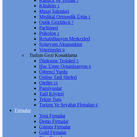
Kaplıca Ve Termal
7
Kli̇ni̇kler
1
Masaj Salonları
Medi̇kal Ortopedi̇k Ürün
1
Opti̇k Gözlükçü
7
Parfümeri̇
Psi̇kolog
1
Rehabi̇li̇tasyon Merkezleri̇
Solaryum Akupunktur
Veteri̇nerler
8
Turi̇zm Gezi̇ Konaklama
Di̇nlenme Tesi̇sleri̇
5
Hac Umre Organi̇zasyon
4
Öğrenci̇ Yurdu
Onli̇ne Tati̇l Si̇teleri̇
Oteller
10
Pansi̇yonlar
Tati̇l Köyleri̇
Tekne Turu
Turi̇zm Ve Seyahat Fi̇rmaları
6
Firmalar
Yeni Firmalar
Demo Firmalar
Gümüş Firmalar
Gold Firmalar