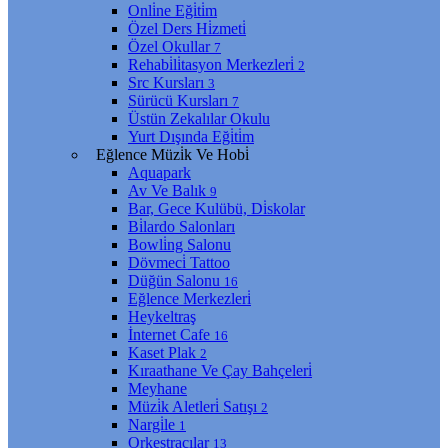
Onli̇ne Eği̇ti̇m
Özel Ders Hi̇zmeti̇
Özel Okullar
7
Rehabi̇li̇tasyon Merkezleri̇
2
Src Kursları
3
Sürücü Kursları
7
Üstün Zekalılar Okulu
Yurt Dışında Eği̇ti̇m
Eğlence Müzi̇k Ve Hobi̇
Aquapark
Av Ve Balık
9
Bar, Gece Kulübü, Di̇skolar
Bi̇lardo Salonları
Bowli̇ng Salonu
Dövmeci̇ Tattoo
Düğün Salonu
16
Eğlence Merkezleri̇
Heykeltraş
İnternet Cafe
16
Kaset Plak
2
Kıraathane Ve Çay Bahçeleri̇
Meyhane
Müzi̇k Aletleri̇ Satışı
2
Nargi̇le
1
Orkestracılar
13