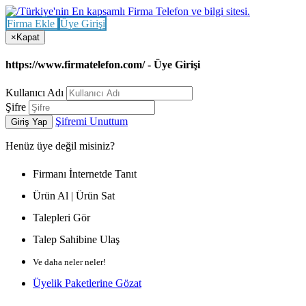
Firma Ekle
Üye Girişi
×
Kapat
https://www.firmatelefon.com/ - Üye Girişi
Kullanıcı Adı
Şifre
Şifremi Unuttum
Giriş Yap
Henüz
üye değil misiniz?
Firmanı İnternetde Tanıt
Ürün Al | Ürün Sat
Talepleri Gör
Talep Sahibine Ulaş
Ve daha neler neler!
Üyelik Paketlerine Gözat