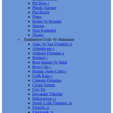
Pet Shop
1
Pi̇kni̇k Alanları
Plaj Beach
Plates
Resi̇m Ve Ressam
Si̇nema
Spor Kulüpleri̇
Ti̇yatro
Endüstri̇yet Ürün Ve Maki̇nalar
Ağaç Ve Yan Ürünleri̇
35
Alümi̇nyum
4
Ambalaj Fi̇rmaları
9
Bobi̇naj
1
Boru İmalatı Ve Satışı
Boya Ci̇la
1
Branda Tente Çadır
4
Çeli̇k Kapı
5
Çi̇mento Fi̇rmaları
Ci̇vata Somun
Çi̇vi̇ Tel
Dayanıklı Tüketi̇m
Dekorasyon
22
Demi̇r Çeli̇k Fi̇rmaları
36
Elektri̇k
45
Elektroni̇k
28