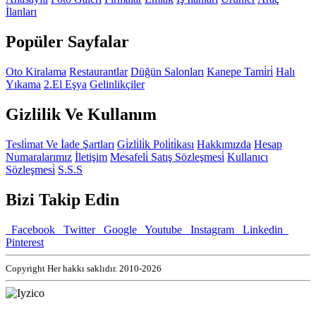
İlanları
Popüler Sayfalar
Oto Kiralama
Restaurantlar
Düğün Salonları
Kanepe Tami̇ri̇
Halı
Yıkama
2.El Eşya
Gelinlikçiler
Gizlilik Ve Kullanım
Tesli̇mat Ve İade Şartları
Gi̇zli̇li̇k Poli̇ti̇kası
Hakkımızda
Hesap
Numaralarımız
İletişim
Mesafeli̇ Satış Sözleşmesi̇
Kullanıcı
Sözleşmesi̇
S.S.S
Bizi Takip Edin
Facebook
Twitter
Google
Youtube
Instagram
Linkedin
Pinterest
Copyright Her hakkı saklıdır. 2010-2026