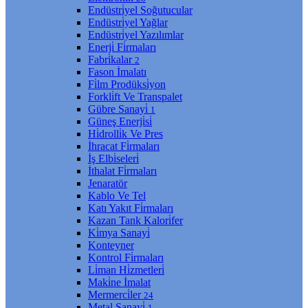
Endüstri̇yel Soğutucular
Endüstri̇yel Yağlar
Endüstri̇yel Yazılımlar
Enerji̇ Fi̇rmaları
Fabri̇kalar
2
Fason İmalatı
Fi̇lm Prodüksi̇yon
Forkli̇ft Ve Transpalet
Gübre Sanayi̇
1
Güneş Enerji̇si̇
Hi̇drolli̇k Ve Pres
İhracat Fi̇rmaları
İş Elbi̇seleri̇
İthalat Fi̇rmaları
Jenaratör
Kablo Ve Tel
Katı Yakıt Fi̇rmaları
Kazan Tank Kalori̇fer
Ki̇mya Sanayi̇
Konteyner
Kontrol Fi̇rmaları
Li̇man Hi̇zmetleri̇
Maki̇ne İmalat
Mermerci̇ler
24
Metal Sanayi̇
1