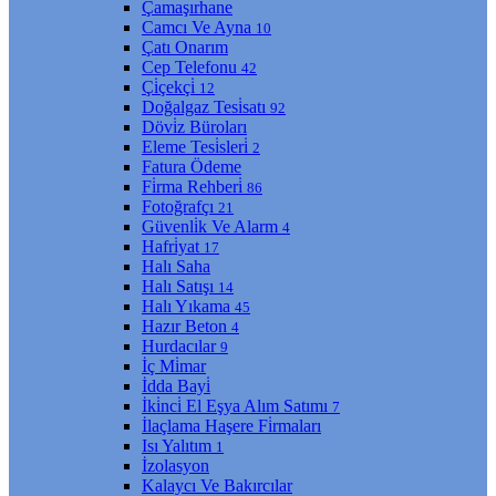
Çamaşırhane
Camcı Ve Ayna
10
Çatı Onarım
Cep Telefonu
42
Çi̇çekçi̇
12
Doğalgaz Tesi̇satı
92
Dövi̇z Büroları
Eleme Tesi̇sleri̇
2
Fatura Ödeme
Fi̇rma Rehberi̇
86
Fotoğrafçı
21
Güvenli̇k Ve Alarm
4
Hafri̇yat
17
Halı Saha
Halı Satışı
14
Halı Yıkama
45
Hazır Beton
4
Hurdacılar
9
İç Mi̇mar
İdda Bayi̇
İki̇nci̇ El Eşya Alım Satımı
7
İlaçlama Haşere Fi̇rmaları
Isı Yalıtım
1
İzolasyon
Kalaycı Ve Bakırcılar