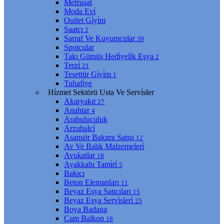
Mefruşat
Moda Evi̇
Outlet Gi̇yi̇m
Saatçı
2
Sarraf Ve Kuyumcular
39
Spotçular
Takı Gümüş Hedi̇yeli̇k Eşya
2
Terzi̇
21
Tesettür Gi̇yi̇m
1
Tuhafi̇ye
Hi̇zmet Sektörü Usta Ve Servi̇sler
Akaryakıt
27
Anahtar
4
Arabuluculuk
Arzuhalci̇
Asansör Bakımı Satışı
12
Av Ve Balık Malzemeleri̇
Avukatlar
18
Ayakkabı Tami̇ri̇
5
Bakıcı
Beton Elemanları
11
Beyaz Eşya Satıcıları
15
Beyaz Eşya Servi̇sleri̇
25
Boya Badana
Cam Balkon
18