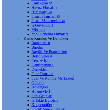
Emlakçılar
31
Havuz Fi̇rmaları
Hırdavatçı
20
İnşaat Fi̇rmaları
45
İnşaat Malzemeleri̇
40
İş Güvenli̇ği̇
1
Mi̇nare
1
Yapı Deneti̇m Fi̇rmaları
Kamu Kuruluş Ve Dernekler
Bankalar
10
Barolar
Bayi̇li̇k Ve Franchi̇si̇ng
Beledi̇yeler
6
Cenaze İşleri̇
Danışmanlık
1
Dernekler
Fuar Fi̇rmaları
Fuar Ve Kongre Merkezleri̇
Gümrük
Holdi̇ngler
Huzurevleri̇
İlahi̇ Grupları
İş Taki̇p Büroları
Kooperati̇fler
Küçük Sanayi̇ Si̇teleri̇