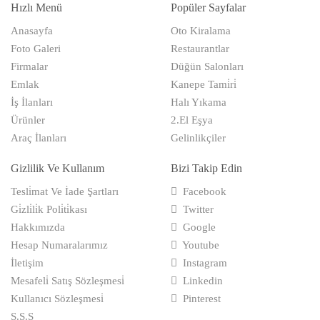
Hızlı Menü
Popüler Sayfalar
Anasayfa
Oto Kiralama
Foto Galeri
Restaurantlar
Firmalar
Düğün Salonları
Emlak
Kanepe Tami̇ri̇
İş İlanları
Halı Yıkama
Ürünler
2.El Eşya
Araç İlanları
Gelinlikçiler
Gizlilik Ve Kullanım
Bizi Takip Edin
Tesli̇mat Ve İade Şartları
Facebook
Gi̇zli̇li̇k Poli̇ti̇kası
Twitter
Hakkımızda
Google
Hesap Numaralarımız
Youtube
İletişim
Instagram
Mesafeli̇ Satış Sözleşmesi̇
Linkedin
Kullanıcı Sözleşmesi̇
Pinterest
S.S.S