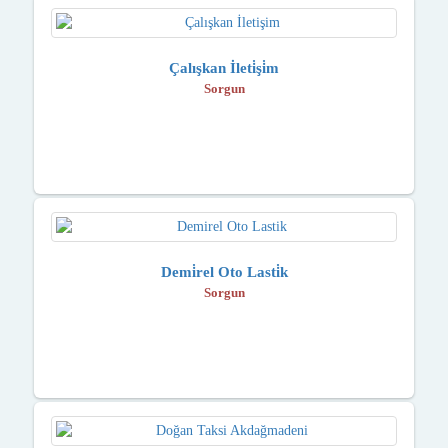
Çalışkan İleti̇şi̇m
Sorgun
Demi̇rel Oto Lasti̇k
Sorgun