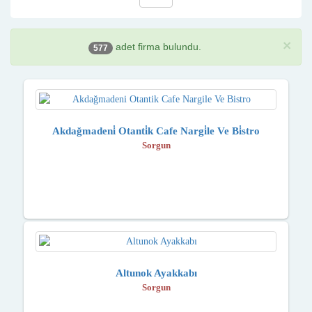
×
adet firma bulundu.
577
Akdağmadeni̇ Otanti̇k Cafe Nargi̇le Ve Bi̇stro
Sorgun
Altunok Ayakkabı
Sorgun