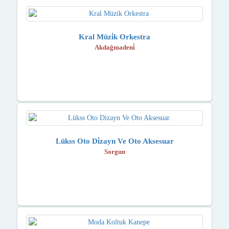
Kral Müzi̇k Orkestra
Akdağmadeni̇
Lükss Oto Di̇zayn Ve Oto Aksesuar
Sorgun