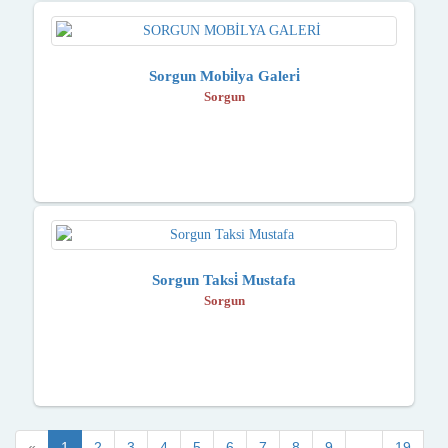
Sorgun Mobi̇lya Galeri̇
Sorgun
Sorgun Taksi̇ Mustafa
Sorgun
«
1
2
3
4
5
6
7
8
9
...
19