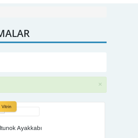
MALAR
×
Vitrin
ltunok Ayakkabı