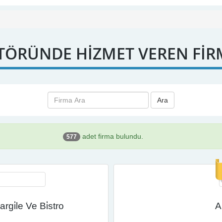
TÖRÜNDE HİZMET VEREN FİR
Ara
adet firma bulundu.
577
gi̇le Ve Bi̇stro
A