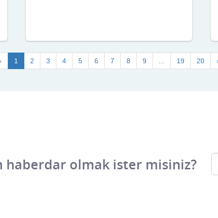
«
1
2
3
4
5
6
7
8
9
...
19
20
 haberdar olmak ister misiniz?