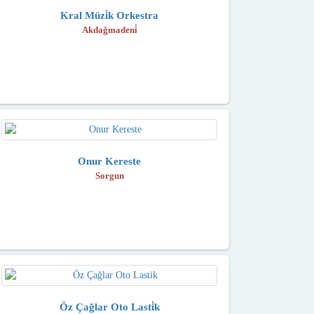
Kral Müzi̇k Orkestra
Akdağmadeni̇
Onur Kereste
Sorgun
Öz Çağlar Oto Lasti̇k