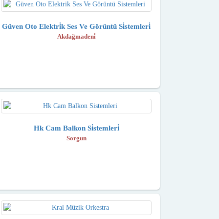
Güven Oto Elektri̇k Ses Ve Görüntü Si̇stemleri̇
Akdağmadeni̇
Hk Cam Balkon Si̇stemleri̇
Sorgun