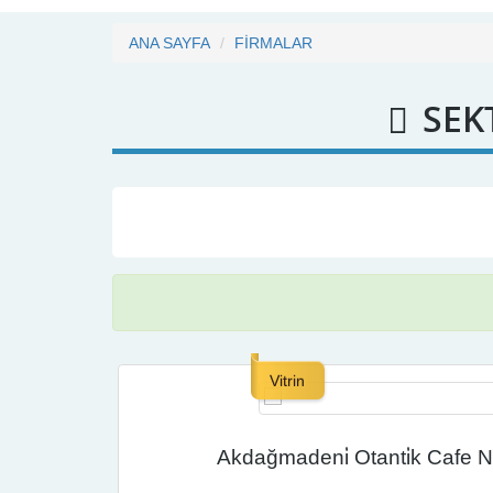
ANA SAYFA
FİRMALAR
SEK
Vitrin
Akdağmadeni̇ Otanti̇k Cafe Nar