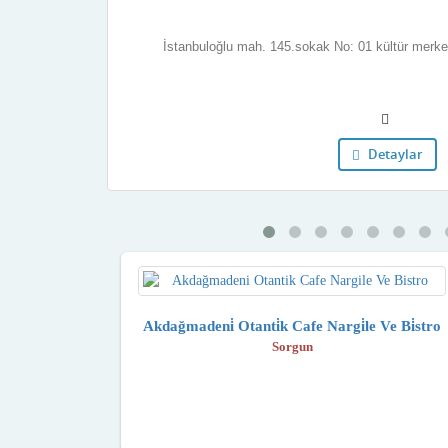
İstanbuloğlu mah. 145.sokak No: 01 kültür merke
Detaylar
Akdağmadeni̇ Otanti̇k Cafe Nargi̇le Ve Bi̇stro
Sorgun