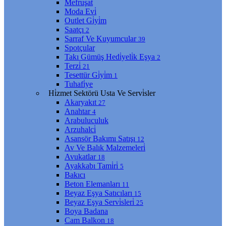
Mefruşat
Moda Evi̇
Outlet Gi̇yi̇m
Saatçı
2
Sarraf Ve Kuyumcular
39
Spotçular
Takı Gümüş Hedi̇yeli̇k Eşya
2
Terzi̇
21
Tesettür Gi̇yi̇m
1
Tuhafi̇ye
Hi̇zmet Sektörü Usta Ve Servi̇sler
Akaryakıt
27
Anahtar
4
Arabuluculuk
Arzuhalci̇
Asansör Bakımı Satışı
12
Av Ve Balık Malzemeleri̇
Avukatlar
18
Ayakkabı Tami̇ri̇
5
Bakıcı
Beton Elemanları
11
Beyaz Eşya Satıcıları
15
Beyaz Eşya Servi̇sleri̇
25
Boya Badana
Cam Balkon
18