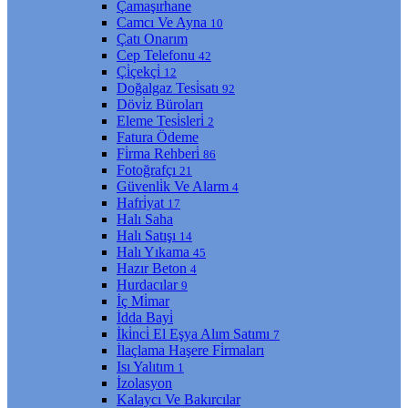
Çamaşırhane
Camcı Ve Ayna
10
Çatı Onarım
Cep Telefonu
42
Çi̇çekçi̇
12
Doğalgaz Tesi̇satı
92
Dövi̇z Büroları
Eleme Tesi̇sleri̇
2
Fatura Ödeme
Fi̇rma Rehberi̇
86
Fotoğrafçı
21
Güvenli̇k Ve Alarm
4
Hafri̇yat
17
Halı Saha
Halı Satışı
14
Halı Yıkama
45
Hazır Beton
4
Hurdacılar
9
İç Mi̇mar
İdda Bayi̇
İki̇nci̇ El Eşya Alım Satımı
7
İlaçlama Haşere Fi̇rmaları
Isı Yalıtım
1
İzolasyon
Kalaycı Ve Bakırcılar