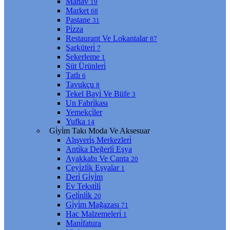
Manav
19
Market
68
Pastane
31
Pi̇zza
Restaurant Ve Lokantalar
87
Şarküteri̇
7
Şekerleme
1
Süt Ürünleri̇
Tatlı
6
Tavukçu
8
Tekel Bayi̇ Ve Büfe
3
Un Fabri̇kası
Yemekçi̇ler
Yufka
14
Gi̇yi̇m Takı Moda Ve Aksesuar
Alışveri̇ş Merkezleri̇
Anti̇ka Değerli̇ Eşya
Ayakkabı Ve Çanta
20
Çeyi̇zli̇k Eşyalar
1
Deri̇ Gi̇yi̇m
Ev Teksti̇li̇
Geli̇nli̇k
20
Gi̇yi̇m Mağazası
71
Hac Malzemeleri̇
1
Mani̇fatura