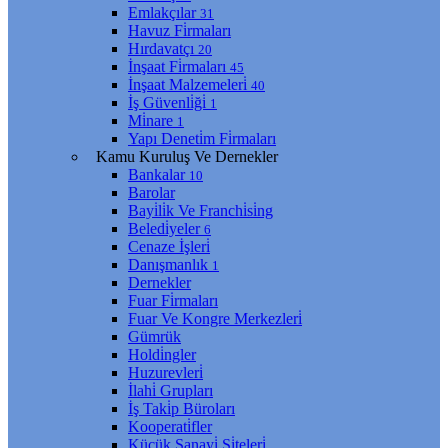
Emlakçılar
31
Havuz Fi̇rmaları
Hırdavatçı
20
İnşaat Fi̇rmaları
45
İnşaat Malzemeleri̇
40
İş Güvenli̇ği̇
1
Mi̇nare
1
Yapı Deneti̇m Fi̇rmaları
Kamu Kuruluş Ve Dernekler
Bankalar
10
Barolar
Bayi̇li̇k Ve Franchi̇si̇ng
Beledi̇yeler
6
Cenaze İşleri̇
Danışmanlık
1
Dernekler
Fuar Fi̇rmaları
Fuar Ve Kongre Merkezleri̇
Gümrük
Holdi̇ngler
Huzurevleri̇
İlahi̇ Grupları
İş Taki̇p Büroları
Kooperati̇fler
Küçük Sanayi̇ Si̇teleri̇