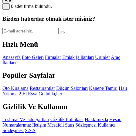
Ara
0
adet firma bulundu.
×
Bizden haberdar olmak ister misiniz?
Hızlı Menü
Anasayfa
Foto Galeri
Firmalar
Emlak
İş İlanları
Ürünler
Araç
İlanları
Popüler Sayfalar
Oto Kiralama
Restaurantlar
Düğün Salonları
Kanepe Tami̇ri̇
Halı
Yıkama
2.El Eşya
Gelinlikçiler
Gizlilik Ve Kullanım
Tesli̇mat Ve İade Şartları
Gi̇zli̇li̇k Poli̇ti̇kası
Hakkımızda
Hesap
Numaralarımız
İletişim
Mesafeli̇ Satış Sözleşmesi̇
Kullanıcı
Sözleşmesi̇
S.S.S