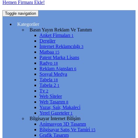
Hemen Firmanı Ekle!
Toggle navigation
Kategoriler
Basın Yayın Reklam Ve Tanıtım
Anket Fi̇rmaları
1
Dergi̇ler
İnternet Reklamcılığı
3
Matbaa
15
Patent Marka Li̇sans
Radyo
18
Reklam Ajansları
6
Sosyal Medya
Tabela
18
Tabela 2
1
Tv
2
Web Si̇teler
Web Tasarım
8
Yazar, Şai̇r, Makaleci̇
Yerel Gazeteler
1
Bi̇lgi̇sayar İnternet Bi̇li̇şi̇m
Ani̇masyon 3D Tasarım
Bi̇lgi̇sayar Satış Ve Tami̇ri̇
15
Grafi̇k Tasarım