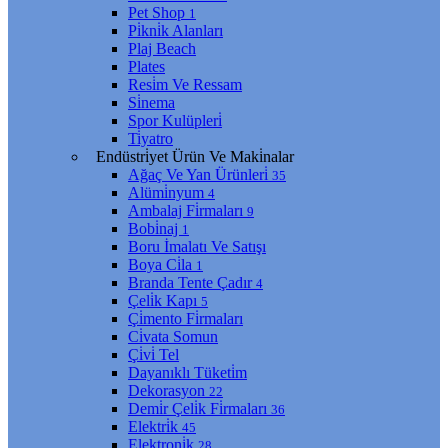
Pet Shop
1
Pi̇kni̇k Alanları
Plaj Beach
Plates
Resi̇m Ve Ressam
Si̇nema
Spor Kulüpleri̇
Ti̇yatro
Endüstri̇yet Ürün Ve Maki̇nalar
Ağaç Ve Yan Ürünleri̇
35
Alümi̇nyum
4
Ambalaj Fi̇rmaları
9
Bobi̇naj
1
Boru İmalatı Ve Satışı
Boya Ci̇la
1
Branda Tente Çadır
4
Çeli̇k Kapı
5
Çi̇mento Fi̇rmaları
Ci̇vata Somun
Çi̇vi̇ Tel
Dayanıklı Tüketi̇m
Dekorasyon
22
Demi̇r Çeli̇k Fi̇rmaları
36
Elektri̇k
45
Elektroni̇k
28