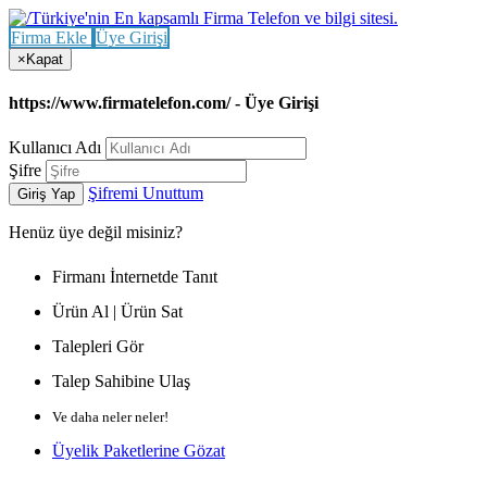
Firma Ekle
Üye Girişi
×
Kapat
https://www.firmatelefon.com/ - Üye Girişi
Kullanıcı Adı
Şifre
Şifremi Unuttum
Giriş Yap
Henüz
üye değil misiniz?
Firmanı İnternetde Tanıt
Ürün Al | Ürün Sat
Talepleri Gör
Talep Sahibine Ulaş
Ve daha neler neler!
Üyelik Paketlerine Gözat