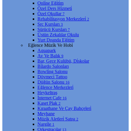
Onli̇ne Eği̇ti̇m
Özel Ders Hi̇zmeti̇
Özel Okullar
7
Rehabi̇li̇tasyon Merkezleri̇
2
Src Kursları
3
Sürücü Kursları
7
Üstün Zekalılar Okulu
Yurt Dışında Eği̇ti̇m
Eğlence Müzi̇k Ve Hobi̇
Aquapark
Av Ve Balık
9
Bar, Gece Kulübü, Di̇skolar
Bi̇lardo Salonları
Bowli̇ng Salonu
Dövmeci̇ Tattoo
Düğün Salonu
16
Eğlence Merkezleri̇
Heykeltraş
İnternet Cafe
16
Kaset Plak
2
Kıraathane Ve Çay Bahçeleri̇
Meyhane
Müzi̇k Aletleri̇ Satışı
2
Nargi̇le
1
Orkestracılar
13