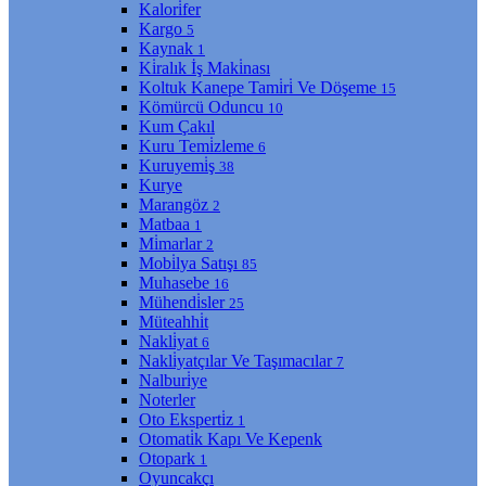
Kalori̇fer
Kargo
5
Kaynak
1
Ki̇ralık İş Maki̇nası
Koltuk Kanepe Tami̇ri̇ Ve Döşeme
15
Kömürcü Oduncu
10
Kum Çakıl
Kuru Temi̇zleme
6
Kuruyemi̇ş
38
Kurye
Marangöz
2
Matbaa
1
Mi̇marlar
2
Mobi̇lya Satışı
85
Muhasebe
16
Mühendi̇sler
25
Müteahhi̇t
Nakli̇yat
6
Nakli̇yatçılar Ve Taşımacılar
7
Nalburi̇ye
Noterler
Oto Eksperti̇z
1
Otomati̇k Kapı Ve Kepenk
Otopark
1
Oyuncakçı