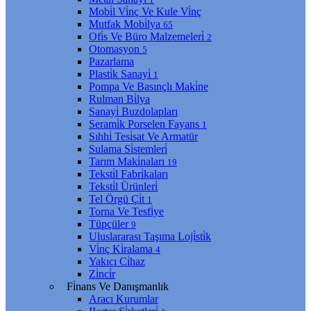
Mobi̇l Vi̇nç Ve Kule Vi̇nç
Mutfak Mobi̇lya
65
Ofi̇s Ve Büro Malzemeleri̇
2
Otomasyon
5
Pazarlama
Plasti̇k Sanayi̇
1
Pompa Ve Basınçlı Maki̇ne
Rulman Bi̇lya
Sanayi̇ Buzdolapları
Serami̇k Porselen Fayans
1
Sıhhi̇ Tesi̇sat Ve Armatür
Sulama Si̇stemleri̇
Tarım Maki̇naları
19
Teksti̇l Fabri̇kaları
Teksti̇l Ürünleri̇
Tel Örgü Çi̇t
1
Torna Ve Tesfi̇ye
Tüpçüler
9
Uluslararası Taşıma Loji̇sti̇k
Vi̇nç Ki̇ralama
4
Yakıcı Ci̇haz
Zi̇nci̇r
Fi̇nans Ve Danışmanlık
Aracı Kurumlar