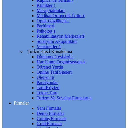
Kaplıca Ve Termal
7
Kli̇ni̇kler
1
Masaj Salonları
Medi̇kal Ortopedi̇k Ürün
1
Opti̇k Gözlükçü
7
Parfümeri̇
Psi̇kolog
1
Rehabi̇li̇tasyon Merkezleri̇
Solaryum Akupunktur
Veteri̇nerler
8
Turi̇zm Gezi̇ Konaklama
Di̇nlenme Tesi̇sleri̇
5
Hac Umre Organi̇zasyon
4
Öğrenci̇ Yurdu
Onli̇ne Tati̇l Si̇teleri̇
Oteller
10
Pansi̇yonlar
Tati̇l Köyleri̇
Tekne Turu
Turi̇zm Ve Seyahat Fi̇rmaları
6
Firmalar
Yeni Firmalar
Demo Firmalar
Gümüş Firmalar
Gold Firmalar