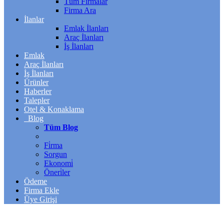
Tüm Firmalar
Firma Ara
İlanlar
Emlak İlanları
Araç İlanları
İş İlanları
Emlak
Araç İlanları
İş İlanları
Ürünler
Haberler
Talepler
Otel & Konaklama
Blog
Tüm Blog
Fi̇rma
Sorgun
Ekonomi̇
Öneri̇ler
Ödeme
Firma Ekle
Üye Girişi