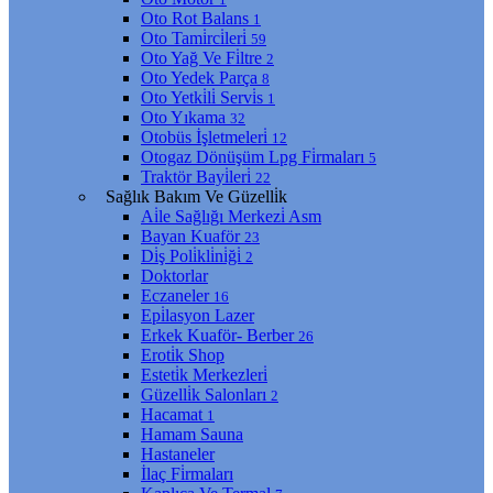
Oto Rot Balans
1
Oto Tami̇rci̇leri̇
59
Oto Yağ Ve Fi̇ltre
2
Oto Yedek Parça
8
Oto Yetki̇li̇ Servi̇s
1
Oto Yıkama
32
Otobüs İşletmeleri̇
12
Otogaz Dönüşüm Lpg Fi̇rmaları
5
Traktör Bayi̇leri̇
22
Sağlık Bakım Ve Güzelli̇k
Ai̇le Sağlığı Merkezi̇ Asm
Bayan Kuaför
23
Di̇ş Poli̇kli̇ni̇ği̇
2
Doktorlar
Eczaneler
16
Epi̇lasyon Lazer
Erkek Kuaför- Berber
26
Eroti̇k Shop
Esteti̇k Merkezleri̇
Güzelli̇k Salonları
2
Hacamat
1
Hamam Sauna
Hastaneler
İlaç Fi̇rmaları