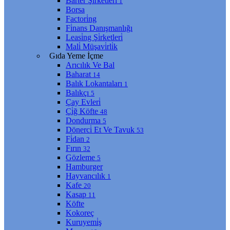
Barter Şi̇rketleri̇
1
Borsa
Factori̇ng
Fi̇nans Danışmanlığı
Leasi̇ng Şi̇rketleri̇
Mali̇ Müşavi̇rli̇k
Gıda Yeme İçme
Arıcılık Ve Bal
Baharat
14
Balık Lokantaları
1
Balıkçı
5
Çay Evleri̇
Çi̇ğ Köfte
48
Dondurma
5
Dönerci̇ Et Ve Tavuk
53
Fi̇dan
2
Fırın
32
Gözleme
5
Hamburger
Hayvancılık
1
Kafe
20
Kasap
11
Köfte
Kokoreç
Kuruyemi̇ş