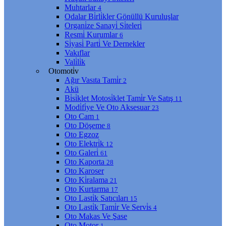
Muhtarlar
4
Odalar Bi̇rli̇kler Gönüllü Kuruluşlar
Organi̇ze Sanayi̇ Si̇teleri̇
Resmi̇ Kurumlar
6
Si̇yasi̇ Parti̇ Ve Dernekler
Vakıflar
Vali̇li̇k
Otomoti̇v
Ağır Vasıta Tami̇r
2
Akü
Bi̇si̇klet Motosi̇klet Tami̇r Ve Satış
11
Modi̇fi̇ye Ve Oto Aksesuar
23
Oto Cam
1
Oto Döşeme
8
Oto Egzoz
Oto Elektri̇k
12
Oto Galeri̇
61
Oto Kaporta
28
Oto Karoser
Oto Ki̇ralama
21
Oto Kurtarma
17
Oto Lasti̇k Satıcıları
15
Oto Lasti̇k Tami̇r Ve Servi̇s
4
Oto Makas Ve Şase
Oto Motor
1