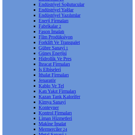
Endüstri̇yel Soğutucular
Endüstri̇yel Yağlar
Endüstri̇yel Yazılımlar
Enerji̇ Fi̇rmaları
Fabri̇kalar
2
Fason İmalatı
Fi̇lm Prodüksi̇yon
Forkli̇ft Ve Transpalet
Gübre Sanayi̇
1
Güneş Enerji̇si̇
Hi̇drolli̇k Ve Pres
İhracat Fi̇rmaları
İş Elbi̇seleri̇
İthalat Fi̇rmaları
Jenaratör
Kablo Ve Tel
Katı Yakıt Fi̇rmaları
Kazan Tank Kalori̇fer
Ki̇mya Sanayi̇
Konteyner
Kontrol Fi̇rmaları
Li̇man Hi̇zmetleri̇
Maki̇ne İmalat
Mermerci̇ler
24
Metal Sanayi̇
1