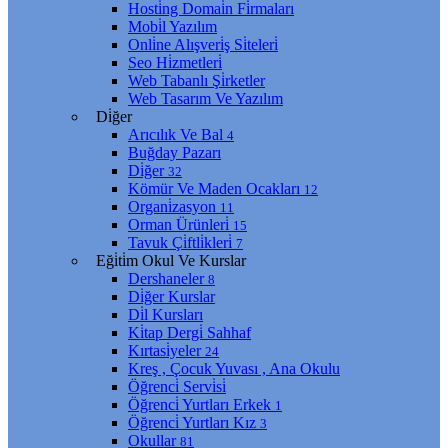
Hosti̇ng Domai̇n Fi̇rmaları
Mobi̇l Yazılım
Onli̇ne Alışveri̇ş Si̇teleri̇
Seo Hi̇zmetleri̇
Web Tabanlı Şi̇rketler
Web Tasarım Ve Yazılım
Di̇ğer
Arıcılık Ve Bal
4
Buğday Pazarı
Di̇ğer
32
Kömür Ve Maden Ocakları
12
Organi̇zasyon
11
Orman Ürünleri̇
15
Tavuk Çi̇ftli̇kleri̇
7
Eği̇ti̇m Okul Ve Kurslar
Dershaneler
8
Di̇ğer Kurslar
Di̇l Kursları
Ki̇tap Dergi̇ Sahhaf
Kırtasi̇yeler
24
Kreş , Çocuk Yuvası , Ana Okulu
Öğrenci̇ Servi̇si̇
Öğrenci̇ Yurtları Erkek
1
Öğrenci̇ Yurtları Kız
3
Okullar
81