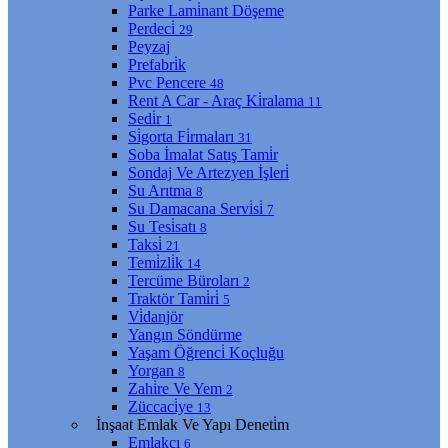
Parke Lami̇nant Döşeme
Perdeci̇
29
Peyzaj
Prefabri̇k
Pvc Pencere
48
Rent A Car - Araç Ki̇ralama
11
Sedi̇r
1
Si̇gorta Fi̇rmaları
31
Soba İmalat Satış Tami̇r
Sondaj Ve Artezyen İşleri̇
Su Arıtma
8
Su Damacana Servi̇si̇
7
Su Tesi̇satı
8
Taksi̇
21
Temi̇zli̇k
14
Tercüme Büroları
2
Traktör Tami̇ri̇
5
Vi̇danjör
Yangın Söndürme
Yaşam Öğrenci̇ Koçluğu
Yorgan
8
Zahi̇re Ve Yem
2
Züccaci̇ye
13
İnşaat Emlak Ve Yapı Deneti̇m
Emlakçı
6