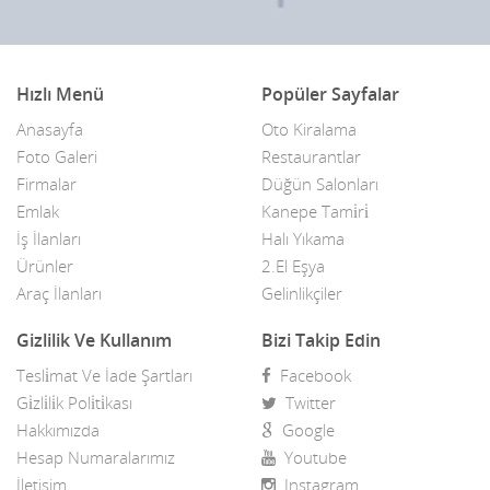
Hızlı Menü
Popüler Sayfalar
Anasayfa
Oto Kiralama
Foto Galeri
Restaurantlar
Firmalar
Düğün Salonları
Emlak
Kanepe Tami̇ri̇
İş İlanları
Halı Yıkama
Ürünler
2.El Eşya
Araç İlanları
Gelinlikçiler
Gizlilik Ve Kullanım
Bizi Takip Edin
Tesli̇mat Ve İade Şartları
Facebook
Gi̇zli̇li̇k Poli̇ti̇kası
Twitter
Hakkımızda
Google
Hesap Numaralarımız
Youtube
İletişim
Instagram