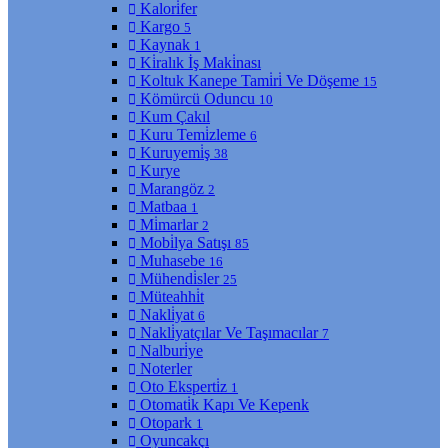
Kalori̇fer
Kargo
5
Kaynak
1
Ki̇ralık İş Maki̇nası
Koltuk Kanepe Tami̇ri̇ Ve Döşeme
15
Kömürcü Oduncu
10
Kum Çakıl
Kuru Temi̇zleme
6
Kuruyemi̇ş
38
Kurye
Marangöz
2
Matbaa
1
Mi̇marlar
2
Mobi̇lya Satışı
85
Muhasebe
16
Mühendi̇sler
25
Müteahhi̇t
Nakli̇yat
6
Nakli̇yatçılar Ve Taşımacılar
7
Nalburi̇ye
Noterler
Oto Eksperti̇z
1
Otomati̇k Kapı Ve Kepenk
Otopark
1
Oyuncakçı