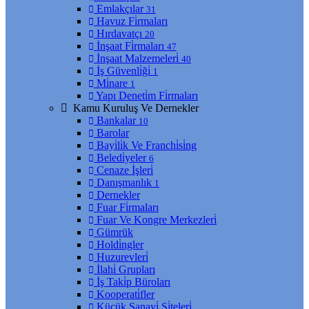
Emlakçılar
31
Havuz Fi̇rmaları
Hırdavatçı
20
İnşaat Fi̇rmaları
47
İnşaat Malzemeleri̇
40
İş Güvenli̇ği̇
1
Mi̇nare
1
Yapı Deneti̇m Fi̇rmaları
Kamu Kuruluş Ve Dernekler
Bankalar
10
Barolar
Bayi̇li̇k Ve Franchi̇si̇ng
Beledi̇yeler
6
Cenaze İşleri̇
Danışmanlık
1
Dernekler
Fuar Fi̇rmaları
Fuar Ve Kongre Merkezleri̇
Gümrük
Holdi̇ngler
Huzurevleri̇
İlahi̇ Grupları
İş Taki̇p Büroları
Kooperati̇fler
Küçük Sanayi̇ Si̇teleri̇