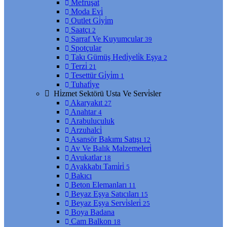
Mefruşat
Moda Evi̇
Outlet Gi̇yi̇m
Saatçı
2
Sarraf Ve Kuyumcular
39
Spotçular
Takı Gümüş Hedi̇yeli̇k Eşya
2
Terzi̇
21
Tesettür Gi̇yi̇m
1
Tuhafi̇ye
Hi̇zmet Sektörü Usta Ve Servi̇sler
Akaryakıt
27
Anahtar
4
Arabuluculuk
Arzuhalci̇
Asansör Bakımı Satışı
12
Av Ve Balık Malzemeleri̇
Avukatlar
18
Ayakkabı Tami̇ri̇
5
Bakıcı
Beton Elemanları
11
Beyaz Eşya Satıcıları
15
Beyaz Eşya Servi̇sleri̇
25
Boya Badana
Cam Balkon
18