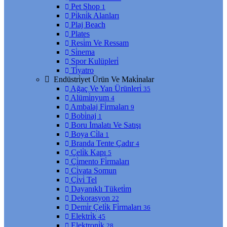
Pet Shop
1
Pi̇kni̇k Alanları
Plaj Beach
Plates
Resi̇m Ve Ressam
Si̇nema
Spor Kulüpleri̇
Ti̇yatro
Endüstri̇yet Ürün Ve Maki̇nalar
Ağaç Ve Yan Ürünleri̇
35
Alümi̇nyum
4
Ambalaj Fi̇rmaları
9
Bobi̇naj
1
Boru İmalatı Ve Satışı
Boya Ci̇la
1
Branda Tente Çadır
4
Çeli̇k Kapı
5
Çi̇mento Fi̇rmaları
Ci̇vata Somun
Çi̇vi̇ Tel
Dayanıklı Tüketi̇m
Dekorasyon
22
Demi̇r Çeli̇k Fi̇rmaları
36
Elektri̇k
45
Elektroni̇k
28