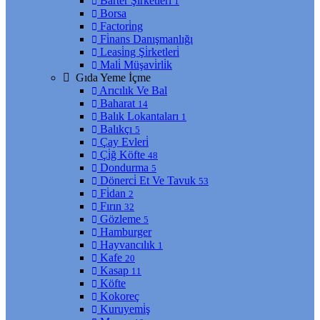
Barter Şi̇rketleri̇
1
Borsa
Factori̇ng
Fi̇nans Danışmanlığı
Leasi̇ng Şi̇rketleri̇
Mali̇ Müşavi̇rli̇k
Gıda Yeme İçme
Arıcılık Ve Bal
Baharat
14
Balık Lokantaları
1
Balıkçı
5
Çay Evleri̇
Çi̇ğ Köfte
48
Dondurma
5
Dönerci̇ Et Ve Tavuk
53
Fi̇dan
2
Fırın
32
Gözleme
5
Hamburger
Hayvancılık
1
Kafe
20
Kasap
11
Köfte
Kokoreç
Kuruyemi̇ş