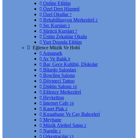
Onli̇ne Eği̇ti̇m
Özel Ders Hi̇zmeti̇
Özel Okullar
7
Rehabi̇li̇tasyon Merkezleri̇
2
Src Kursları
3
Sürücü Kursları
7
Üstün Zekalılar Okulu
Yurt Dışında Eği̇ti̇m
Eğlence Müzi̇k Ve Hobi̇
Aquapark
Av Ve Balık
9
Bar, Gece Kulübü, Di̇skolar
Bi̇lardo Salonları
Bowli̇ng Salonu
Dövmeci̇ Tattoo
Düğün Salonu
16
Eğlence Merkezleri̇
Heykeltraş
İnternet Cafe
16
Kaset Plak
2
Kıraathane Ve Çay Bahçeleri̇
Meyhane
Müzi̇k Aletleri̇ Satışı
2
Nargi̇le
1
Orkestracılar
13