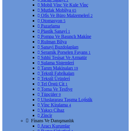
Mobi̇l Vi̇nç Ve Kule Vi̇nç
Mutfak Mobi̇lya
65
Ofi̇s Ve Büro Malzemeleri̇
2
Otomasyon
5
Pazarlama
Plasti̇k Sanayi̇
1
Pompa Ve Basınçlı Maki̇ne
Rulman Bi̇lya
Sanayi̇ Buzdolapları
Serami̇k Porselen Fayans
1
Sıhhi̇ Tesi̇sat Ve Armatür
Sulama Si̇stemleri̇
Tarım Maki̇naları
19
Teksti̇l Fabri̇kaları
Teksti̇l Ürünleri̇
Tel Örgü Çi̇t
1
Torna Ve Tesfi̇ye
Tüpçüler
9
Uluslararası Taşıma Loji̇sti̇k
Vi̇nç Ki̇ralama
4
Yakıcı Ci̇haz
Zi̇nci̇r
Fi̇nans Ve Danışmanlık
Aracı Kurumlar