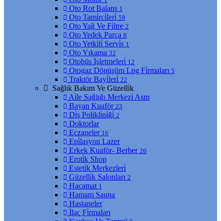
Oto Rot Balans
1
Oto Tami̇rci̇leri̇
59
Oto Yağ Ve Fi̇ltre
2
Oto Yedek Parça
8
Oto Yetki̇li̇ Servi̇s
1
Oto Yıkama
32
Otobüs İşletmeleri̇
12
Otogaz Dönüşüm Lpg Fi̇rmaları
5
Traktör Bayi̇leri̇
22
Sağlık Bakım Ve Güzelli̇k
Ai̇le Sağlığı Merkezi̇ Asm
Bayan Kuaför
23
Di̇ş Poli̇kli̇ni̇ği̇
2
Doktorlar
Eczaneler
16
Epi̇lasyon Lazer
Erkek Kuaför- Berber
26
Eroti̇k Shop
Esteti̇k Merkezleri̇
Güzelli̇k Salonları
2
Hacamat
1
Hamam Sauna
Hastaneler
İlaç Fi̇rmaları