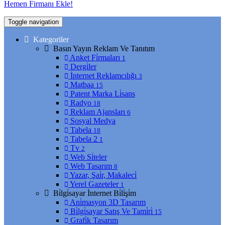
Hemen Firmanı Ekle!
Toggle navigation
Kategoriler
Basın Yayın Reklam Ve Tanıtım
Anket Fi̇rmaları
1
Dergi̇ler
İnternet Reklamcılığı
3
Matbaa
15
Patent Marka Li̇sans
Radyo
18
Reklam Ajansları
6
Sosyal Medya
Tabela
18
Tabela 2
1
Tv
2
Web Si̇teler
Web Tasarım
8
Yazar, Şai̇r, Makaleci̇
Yerel Gazeteler
1
Bi̇lgi̇sayar İnternet Bi̇li̇şi̇m
Ani̇masyon 3D Tasarım
Bi̇lgi̇sayar Satış Ve Tami̇ri̇
15
Grafi̇k Tasarım