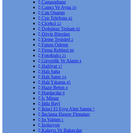
Çamaşırhane
Camcı Ve Ayna
10
Çatı Onarım
Cep Telefonu
42
Çi̇çekçi̇
12
Doğalgaz Tesi̇satı
92
Dövi̇z Büroları
Eleme Tesi̇sleri̇
2
Fatura Ödeme
Fi̇rma Rehberi̇
86
Fotoğrafçı
21
Güvenli̇k Ve Alarm
4
Hafri̇yat
17
Halı Saha
Halı Satışı
14
Halı Yıkama
45
Hazır Beton
4
Hurdacılar
9
İç Mi̇mar
İdda Bayi̇
İki̇nci̇ El Eşya Alım Satımı
7
İlaçlama Haşere Fi̇rmaları
Isı Yalıtım
1
İzolasyon
Kalaycı Ve Bakırcılar