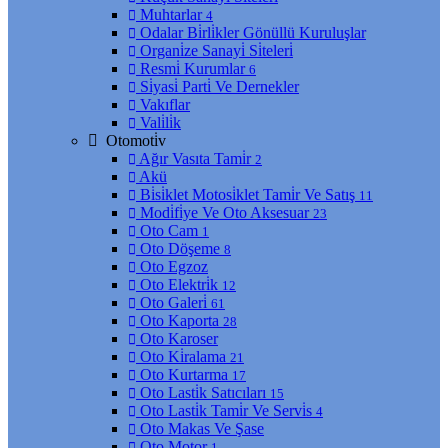
Muhtarlar
4
Odalar Bi̇rli̇kler Gönüllü Kuruluşlar
Organi̇ze Sanayi̇ Si̇teleri̇
Resmi̇ Kurumlar
6
Si̇yasi̇ Parti̇ Ve Dernekler
Vakıflar
Vali̇li̇k
Otomoti̇v
Ağır Vasıta Tami̇r
2
Akü
Bi̇si̇klet Motosi̇klet Tami̇r Ve Satış
11
Modi̇fi̇ye Ve Oto Aksesuar
23
Oto Cam
1
Oto Döşeme
8
Oto Egzoz
Oto Elektri̇k
12
Oto Galeri̇
61
Oto Kaporta
28
Oto Karoser
Oto Ki̇ralama
21
Oto Kurtarma
17
Oto Lasti̇k Satıcıları
15
Oto Lasti̇k Tami̇r Ve Servi̇s
4
Oto Makas Ve Şase
Oto Motor
1