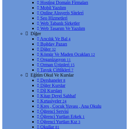
Hosti̇ng Domai̇n Fi̇rmaları
Mobi̇l Yazılım
Onli̇ne Alışveri̇ş Si̇teleri̇
Seo Hi̇zmetleri̇
Web Tabanlı Şi̇rketler
Web Tasarım Ve Yazılım
Di̇ğer
Arıcılık Ve Bal
4
Buğday Pazarı
Di̇ğer
32
Kömür Ve Maden Ocakları
12
Organi̇zasyon
11
Orman Ürünleri̇
15
Tavuk Çi̇ftli̇kleri̇
7
Eği̇ti̇m Okul Ve Kurslar
Dershaneler
8
Di̇ğer Kurslar
Di̇l Kursları
Ki̇tap Dergi̇ Sahhaf
Kırtasi̇yeler
24
Kreş , Çocuk Yuvası , Ana Okulu
Öğrenci̇ Servi̇si̇
Öğrenci̇ Yurtları Erkek
1
Öğrenci̇ Yurtları Kız
3
Okullar
81