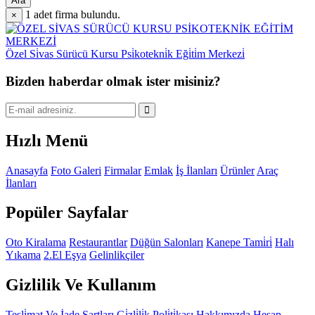
Ara
1
adet firma bulundu.
×
Özel Si̇vas Sürücü Kursu Psi̇kotekni̇k Eği̇ti̇m Merkezi̇
Bizden haberdar olmak ister misiniz?
Hızlı Menü
Anasayfa
Foto Galeri
Firmalar
Emlak
İş İlanları
Ürünler
Araç
İlanları
Popüler Sayfalar
Oto Kiralama
Restaurantlar
Düğün Salonları
Kanepe Tami̇ri̇
Halı
Yıkama
2.El Eşya
Gelinlikçiler
Gizlilik Ve Kullanım
Tesli̇mat Ve İade Şartları
Gi̇zli̇li̇k Poli̇ti̇kası
Hakkımızda
Hesap