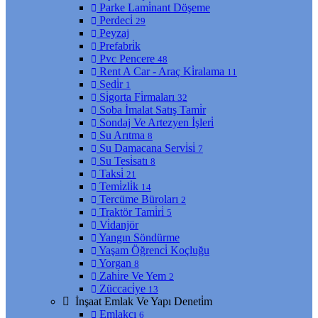
Parke Lami̇nant Döşeme
Perdeci̇
29
Peyzaj
Prefabri̇k
Pvc Pencere
48
Rent A Car - Araç Ki̇ralama
11
Sedi̇r
1
Si̇gorta Fi̇rmaları
32
Soba İmalat Satış Tami̇r
Sondaj Ve Artezyen İşleri̇
Su Arıtma
8
Su Damacana Servi̇si̇
7
Su Tesi̇satı
8
Taksi̇
21
Temi̇zli̇k
14
Tercüme Büroları
2
Traktör Tami̇ri̇
5
Vi̇danjör
Yangın Söndürme
Yaşam Öğrenci̇ Koçluğu
Yorgan
8
Zahi̇re Ve Yem
2
Züccaci̇ye
13
İnşaat Emlak Ve Yapı Deneti̇m
Emlakçı
6