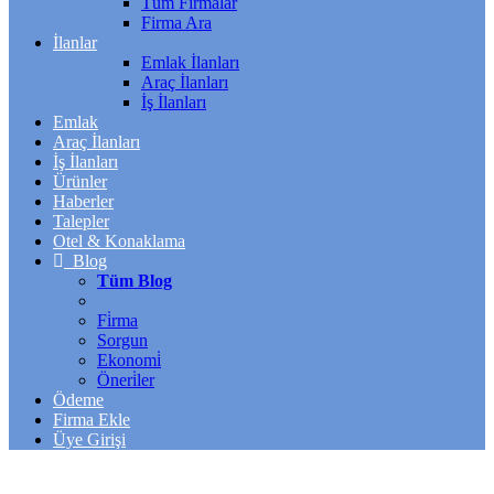
Tüm Firmalar
Firma Ara
İlanlar
Emlak İlanları
Araç İlanları
İş İlanları
Emlak
Araç İlanları
İş İlanları
Ürünler
Haberler
Talepler
Otel & Konaklama
Blog
Tüm Blog
Fi̇rma
Sorgun
Ekonomi̇
Öneri̇ler
Ödeme
Firma Ekle
Üye Girişi