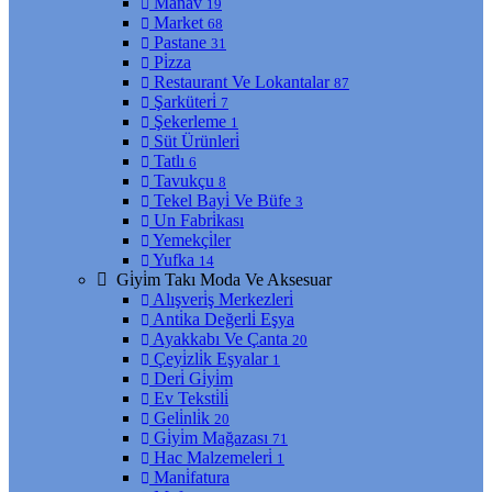
Manav
19
Market
68
Pastane
31
Pi̇zza
Restaurant Ve Lokantalar
87
Şarküteri̇
7
Şekerleme
1
Süt Ürünleri̇
Tatlı
6
Tavukçu
8
Tekel Bayi̇ Ve Büfe
3
Un Fabri̇kası
Yemekçi̇ler
Yufka
14
Gi̇yi̇m Takı Moda Ve Aksesuar
Alışveri̇ş Merkezleri̇
Anti̇ka Değerli̇ Eşya
Ayakkabı Ve Çanta
20
Çeyi̇zli̇k Eşyalar
1
Deri̇ Gi̇yi̇m
Ev Teksti̇li̇
Geli̇nli̇k
20
Gi̇yi̇m Mağazası
71
Hac Malzemeleri̇
1
Mani̇fatura