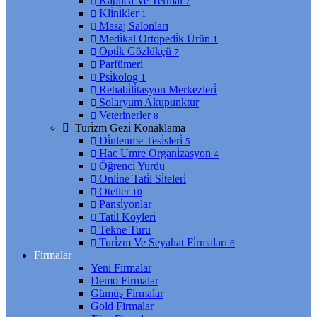
Kaplıca Ve Termal
7
Kli̇ni̇kler
1
Masaj Salonları
Medi̇kal Ortopedi̇k Ürün
1
Opti̇k Gözlükçü
7
Parfümeri̇
Psi̇kolog
1
Rehabi̇li̇tasyon Merkezleri̇
Solaryum Akupunktur
Veteri̇nerler
8
Turi̇zm Gezi̇ Konaklama
Di̇nlenme Tesi̇sleri̇
5
Hac Umre Organi̇zasyon
4
Öğrenci̇ Yurdu
Onli̇ne Tati̇l Si̇teleri̇
Oteller
10
Pansi̇yonlar
Tati̇l Köyleri̇
Tekne Turu
Turi̇zm Ve Seyahat Fi̇rmaları
6
Firmalar
Yeni Firmalar
Demo Firmalar
Gümüş Firmalar
Gold Firmalar