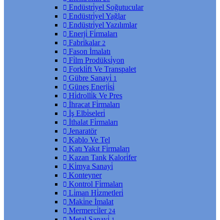
Endüstri̇yel Soğutucular
Endüstri̇yel Yağlar
Endüstri̇yel Yazılımlar
Enerji̇ Fi̇rmaları
Fabri̇kalar
2
Fason İmalatı
Fi̇lm Prodüksi̇yon
Forkli̇ft Ve Transpalet
Gübre Sanayi̇
1
Güneş Enerji̇si̇
Hi̇drolli̇k Ve Pres
İhracat Fi̇rmaları
İş Elbi̇seleri̇
İthalat Fi̇rmaları
Jenaratör
Kablo Ve Tel
Katı Yakıt Fi̇rmaları
Kazan Tank Kalori̇fer
Ki̇mya Sanayi̇
Konteyner
Kontrol Fi̇rmaları
Li̇man Hi̇zmetleri̇
Maki̇ne İmalat
Mermerci̇ler
24
Metal Sanayi̇
1