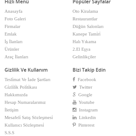
Hızlı Menü
Popüler Sayfalar
Anasayfa
Oto Kiralama
Foto Galeri
Restaurantlar
Firmalar
Düğün Salonları
Emlak
Kanepe Tami̇ri̇
İş İlanları
Halı Yıkama
Ürünler
2.El Eşya
Araç İlanları
Gelinlikçiler
Gizlilik Ve Kullanım
Bizi Takip Edin
Tesli̇mat Ve İade Şartları
Facebook
Gi̇zli̇li̇k Poli̇ti̇kası
Twitter
Hakkımızda
Google
Hesap Numaralarımız
Youtube
İletişim
Instagram
Mesafeli̇ Satış Sözleşmesi̇
Linkedin
Kullanıcı Sözleşmesi̇
Pinterest
S.S.S