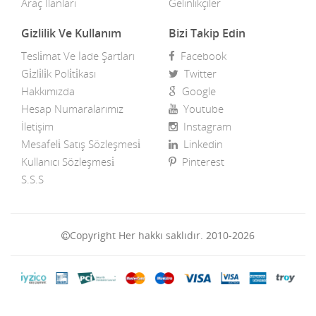
Araç İlanları
Gelinlikçiler
Gizlilik Ve Kullanım
Bizi Takip Edin
Tesli̇mat Ve İade Şartları
Facebook
Gi̇zli̇li̇k Poli̇ti̇kası
Twitter
Hakkımızda
Google
Hesap Numaralarımız
Youtube
İletişim
Instagram
Mesafeli̇ Satış Sözleşmesi̇
Linkedin
Kullanıcı Sözleşmesi̇
Pinterest
S.S.S
Copyright Her hakkı saklıdır. 2010-2026