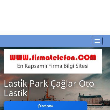
Toggle
navigat
Lasti̇k Park Çağlar Oto
Lasti̇k
Facebook