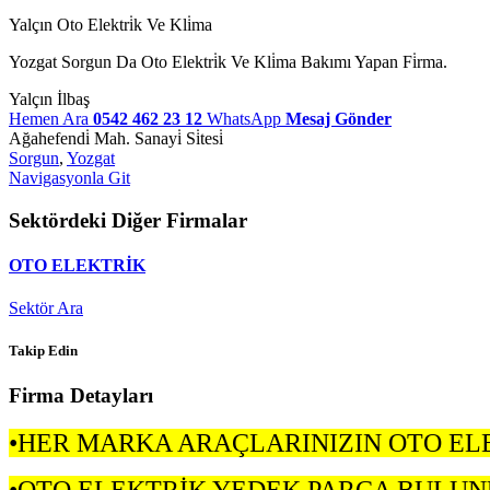
Yalçın Oto Elektri̇k Ve Kli̇ma
Yozgat Sorgun Da Oto Elektri̇k Ve Kli̇ma Bakımı Yapan Fi̇rma.
Yalçın İlbaş
Hemen Ara
0542 462 23 12
WhatsApp
Mesaj Gönder
Ağahefendi̇ Mah. Sanayi̇ Si̇tesi̇
Sorgun
,
Yozgat
Navigasyonla Git
Sektördeki Diğer Firmalar
OTO ELEKTRİK
Sektör Ara
Takip Edin
Firma Detayları
•HER MARKA ARAÇLARINIZIN OTO ELEK