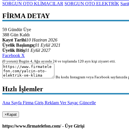
SORGUN OTO KLİMACILAR
SORGUN OTO ELEKTRİK
Sarı
FİRMA DETAY
59
Gündür Üye
388
Gün Kaldı
Kayıt Tarihi
10 Haziran 2026
Üyelik Başlangıç
01 Eylül 2021
Üyelik Bitiş
01 Eylül 2027
Facebook
X
(0 yorum)
Bugün 4, Ağu ayında 24 ve toplamda 120
ayrı kişi
ziyaret etti.
Bu kodu Instagram veya Facebook sayfanızda pa
Hızlı İşlemler
Ana Sayfa
Firma Giriş
Reklam Ver
Sayaç Güncelle
×
Kapat
https://www.firmatelefon.com/ - Üye Girişi