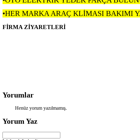
•OTO ELEKTRİK YEDEK PARÇA BULUN
•HER MARKA ARAÇ KLİMASI BAKIMI YA
FİRMA ZİYARETLERİ
Yorumlar
Henüz yorum yazılmamış.
Yorum Yaz