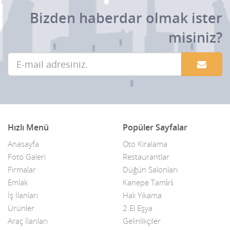
Bizden haberdar olmak ister
misiniz?
Hızlı Menü
Popüler Sayfalar
Anasayfa
Oto Kiralama
Foto Galeri
Restaurantlar
Firmalar
Düğün Salonları
Emlak
Kanepe Tami̇ri̇
İş İlanları
Halı Yıkama
Ürünler
2.El Eşya
Araç İlanları
Gelinlikçiler