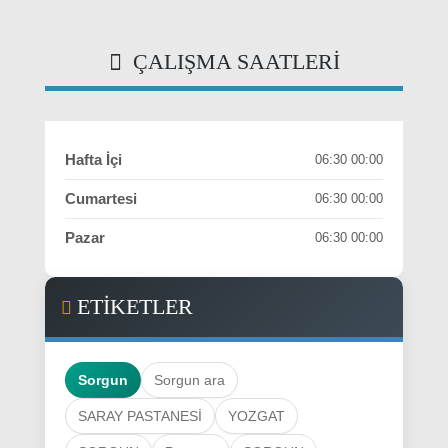
ETİKETLER
Sorgun
Sorgun ara
SARAY PASTANESİ
YOZGAT
SORGUN
Pastane
SORGUN
SARAY PASTANESİ
PASTANELER VE TATLICILAR
baklava
şeker pare
tulumba
yaş pasta
kuru pasta
açma
poaça
kır pidesi
su böreği
düğün pastası siparişi
nışan
söz
özel günlerden sipariş SORGUN YAP PASTA
SATAN FİRMALAR SORGUN PASTANELER