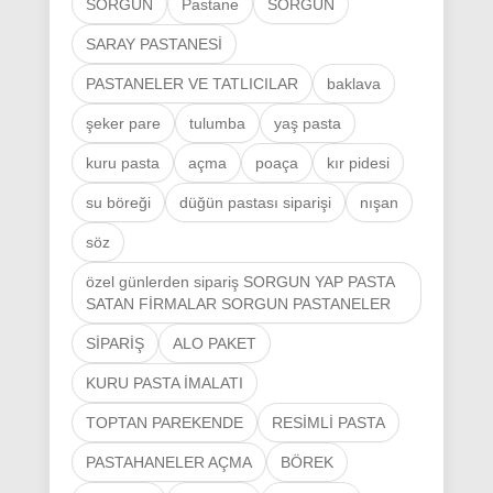
SİPARİŞ
ALO PAKET
KURU PASTA İMALATI
TOPTAN PAREKENDE
RESİMLİ PASTA
PASTAHANELER AÇMA
BÖREK
BAKLAVA
ŞÖBİYET
SARIKAYA
SARAYKENT
BAHADIN
ÇİĞDEMLİ
FİRMA DETAY
46
319
GÜNDÜR ÜYE
GÜN KALDI
KAYIT TARIHI