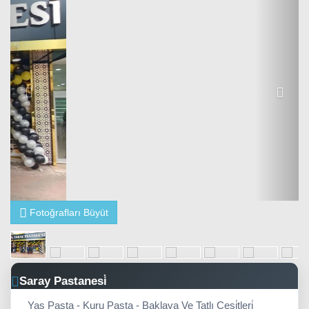
Fotoğrafları Büyüt
Saray Pastanesi̇
Yaş Pasta - Kuru Pasta - Baklava Ve Tatlı Çeşi̇tleri̇
Meti̇n Avcı
CEP 1
WHATSAPP
0534 461 18 71
Mesaj Gönder
0542 816 79 71
Cep 2
0542 250 15 76
Tel 1
Çay Mah. Cumhuri̇yet Caddesi̇ No:77/A
Sorgun
,
Yozgat