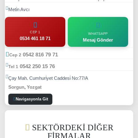
Navigasyonla Git
SEKTÖRDEKI DIĞER
FIRMALAR
PASTANE
Sektör Ara
TAKIP EDIN
FIRMA DETAYLARI