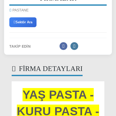
YAŞ PASTA -
KURU PASTA -
BAKLAVA ve
tatlı çeşitleri
ÖZEL GÜNLERDE
YAŞ PASTA VE TATLI
SİPARİŞİ ALINIR.