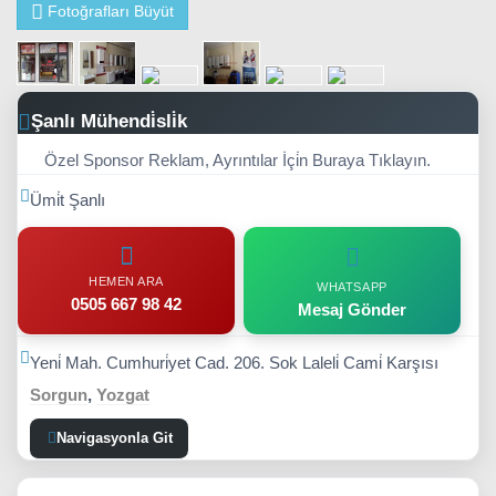
Fotoğrafları Büyüt
Şanlı Mühendi̇sli̇k
Özel Sponsor Reklam, Ayrıntılar İçi̇n Buraya Tıklayın.
Ümi̇t Şanlı
HEMEN ARA
WHATSAPP
0505 667 98 42
Mesaj Gönder
Yeni̇ Mah. Cumhuri̇yet Cad. 206. Sok Laleli̇ Cami̇ Karşısı
Sorgun
,
Yozgat
Navigasyonla Git