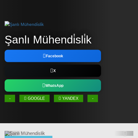
Şanlı Mühendi̇sli̇k
Facebook
X
WhatsApp
-
GOOGLE
YANDEX
-