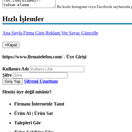
Bu kodu Instagram veya Facebook sayfanızda pa
Hızlı İşlemler
Ana Sayfa
Firma Giriş
Reklam Ver
Sayaç Güncelle
×
Kapat
https://www.firmatelefon.com/ - Üye Girişi
Kullanıcı Adı
Şifre
Şifremi Unuttum
Giriş Yap
Henüz
üye değil misiniz?
Firmanı İnternetde Tanıt
Ürün Al | Ürün Sat
Talepleri Gör