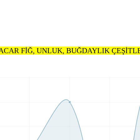
ACAR FİĞ, UNLUK, BUĞDAYLIK ÇEŞİTLE