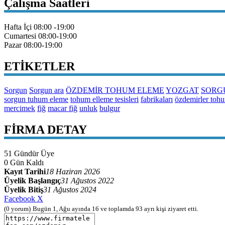
Çalışma Saatleri
Hafta İçi
08:00 -19:00
Cumartesi
08:00-19:00
Pazar
08:00-19:00
ETİKETLER
Sorgun
Sorgun ara
ÖZDEMİR TOHUM ELEME
YOZGAT
SORG
sorgun tuhum eleme
tohum elleme tesisleri
fabrikaları
özdemirler toh
mercimek
fiğ
macar fiğ
unluk
bulgur
FİRMA DETAY
51
Gündür Üye
0
Gün Kaldı
Kayıt Tarihi
18 Haziran 2026
Üyelik Başlangıç
31 Ağustos 2022
Üyelik Bitiş
31 Ağustos 2024
Facebook
X
(0 yorum)
Bugün 1, Ağu ayında 16 ve toplamda 93
ayrı kişi
ziyaret etti.