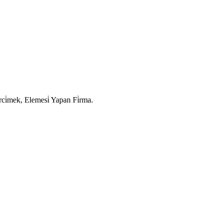
i̇mek, Elemesi̇ Yapan Fi̇rma.