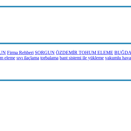
UN
Firma Rehberi
SORGUN
ÖZDEMİR TOHUM ELEME
BUĞDA
um eleme
sıvı ilaçlama
torbalama
bant sistemi ile yükleme
vakumlu hava 