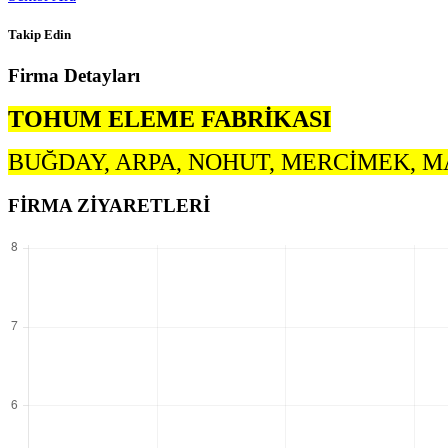
Takip Edin
Firma Detayları
TOHUM ELEME FABRİKASI
BUĞDAY, ARPA, NOHUT, MERCİMEK, M
FİRMA ZİYARETLERİ