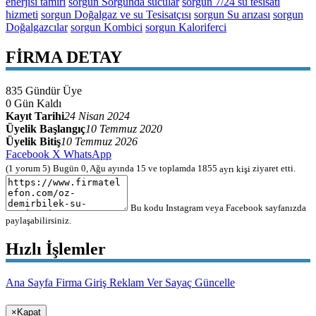
enerjisi tamiri
sorgun Sorgunda sucular
sorgun 7/24 su tesisatı
hizmeti
sorgun Doğalgaz ve su Tesisatçısı
sorgun Su arızası
sorgun
Doğalgazcılar
sorgun Kombici
sorgun Kaloriferci
FİRMA DETAY
835
Gündür Üye
0
Gün Kaldı
Kayıt Tarihi
24 Nisan 2024
Üyelik Başlangıç
10 Temmuz 2020
Üyelik Bitiş
10 Temmuz 2026
Facebook
X
WhatsApp
(
1
yorum
5
)
Bugün 0, Ağu ayında 15 ve toplamda 1855
ayrı kişi
ziyaret etti.
Bu kodu Instagram veya Facebook sayfanızda
paylaşabilirsiniz.
Hızlı İşlemler
Ana Sayfa
Firma Giriş
Reklam Ver
Sayaç Güncelle
×
Kapat