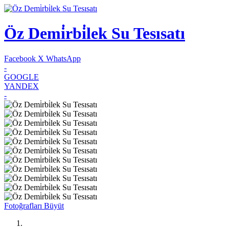
Öz Demi̇rbi̇lek Su Tesısatı
Facebook
X
WhatsApp
-
GOOGLE
YANDEX
-
Fotoğrafları Büyüt