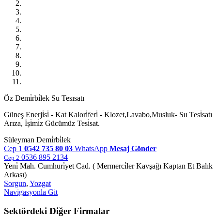
Öz Demi̇rbi̇lek Su Tesısatı
Güneş Enerji̇si̇ - Kat Kalori̇feri̇ - Klozet,Lavabo,Musluk- Su Tesi̇satı
Arıza, İşi̇mi̇z Gücümüz Tesi̇sat.
Süleyman Demi̇rbi̇lek
Cep 1
0542 735 80 03
WhatsApp
Mesaj Gönder
0536 895 2134
Cep 2
Yeni̇ Mah. Cumhuri̇yet Cad. ( Mermerci̇ler Kavşağı Kaptan Et Balık
Arkası)
Sorgun
,
Yozgat
Navigasyonla Git
Sektördeki Diğer Firmalar