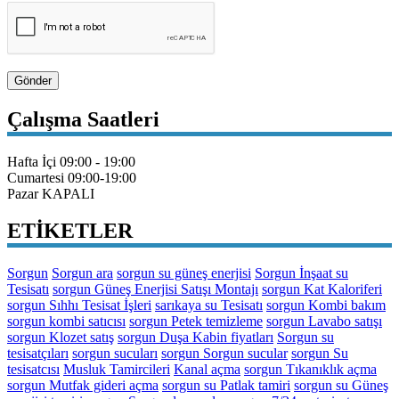
Gönder
Çalışma Saatleri
Hafta İçi
09:00 - 19:00
Cumartesi
09:00-19:00
Pazar
KAPALI
ETİKETLER
Sorgun
Sorgun ara
sorgun su güneş enerjisi
Sorgun İnşaat su
Tesisatı
sorgun Güneş Enerjisi Satışı Montajı
sorgun Kat Kaloriferi
sorgun Sıhhı Tesisat İşleri
sarıkaya su Tesisatı
sorgun Kombi bakım
sorgun kombi satıcısı
sorgun Petek temizleme
sorgun Lavabo satışı
sorgun Klozet satış
sorgun Duşa Kabin fiyatları
Sorgun su
tesisatçıları
sorgun sucuları
sorgun Sorgun sucular
sorgun Su
tesisatcısı
Musluk Tamircileri
Kanal açma
sorgun Tıkanıklık açma
sorgun Mutfak gideri açma
sorgun su Patlak tamiri
sorgun su Güneş