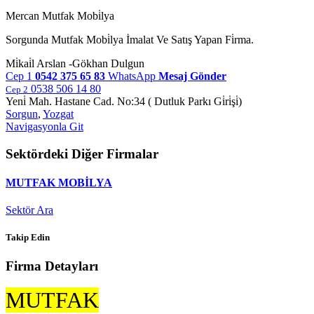
Mercan Mutfak Mobi̇lya
Sorgunda Mutfak Mobi̇lya İmalat Ve Satış Yapan Fi̇rma.
Mi̇kai̇l Arslan -Gökhan Dulgun
Cep 1
0542 375 65 83
WhatsApp
Mesaj Gönder
0538 506 14 80
Cep 2
Yeni̇ Mah. Hastane Cad. No:34 ( Dutluk Parkı Gi̇ri̇şi̇)
Sorgun
,
Yozgat
Navigasyonla Git
Sektördeki Diğer Firmalar
MUTFAK MOBİLYA
Sektör Ara
Takip Edin
Firma Detayları
MUTFAK