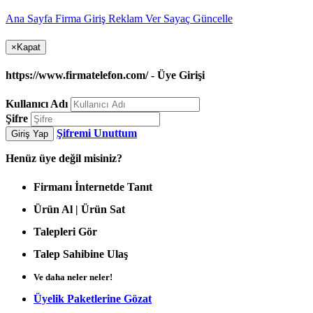
Ana Sayfa
Firma Giriş
Reklam Ver
Sayaç Güncelle
×
Kapat
https://www.firmatelefon.com/ - Üye Girişi
Kullanıcı Adı
Şifre
Şifremi Unuttum
Giriş Yap
Henüz
üye değil misiniz?
Firmanı İnternetde Tanıt
Ürün Al | Ürün Sat
Talepleri Gör
Talep Sahibine Ulaş
Ve daha neler neler!
Üyelik Paketlerine Gözat