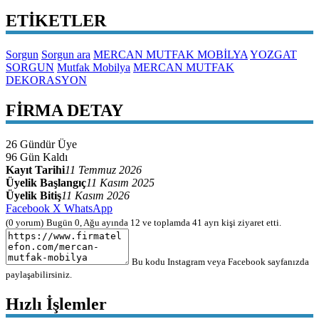
ETİKETLER
Sorgun
Sorgun ara
MERCAN MUTFAK MOBİLYA
YOZGAT
SORGUN
Mutfak Mobilya
MERCAN MUTFAK
DEKORASYON
FİRMA DETAY
26
Gündür Üye
96
Gün Kaldı
Kayıt Tarihi
11 Temmuz 2026
Üyelik Başlangıç
11 Kasım 2025
Üyelik Bitiş
11 Kasım 2026
Facebook
X
WhatsApp
(0 yorum)
Bugün 0, Ağu ayında 12 ve toplamda 41
ayrı kişi
ziyaret etti.
Bu kodu Instagram veya Facebook sayfanızda
paylaşabilirsiniz.
Hızlı İşlemler