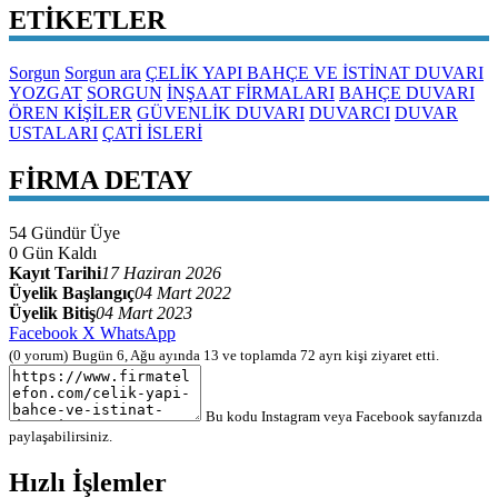
ETİKETLER
Sorgun
Sorgun ara
ÇELİK YAPI BAHÇE VE İSTİNAT DUVARI
YOZGAT
SORGUN
İNŞAAT FİRMALARI
BAHÇE DUVARI
ÖREN KİŞİLER
GÜVENLİK DUVARI
DUVARCI
DUVAR
USTALARI
ÇATİ İSLERİ
FİRMA DETAY
54
Gündür Üye
0
Gün Kaldı
Kayıt Tarihi
17 Haziran 2026
Üyelik Başlangıç
04 Mart 2022
Üyelik Bitiş
04 Mart 2023
Facebook
X
WhatsApp
(0 yorum)
Bugün 6, Ağu ayında 13 ve toplamda 72
ayrı kişi
ziyaret etti.
Bu kodu Instagram veya Facebook sayfanızda
paylaşabilirsiniz.
Hızlı İşlemler