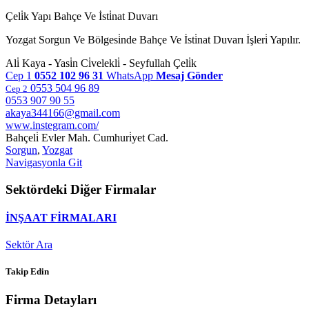
Çeli̇k Yapı Bahçe Ve İsti̇nat Duvarı
Yozgat Sorgun Ve Bölgesi̇nde Bahçe Ve İsti̇nat Duvarı İşleri̇ Yapılır.
Ali̇ Kaya - Yasi̇n Ci̇velekli̇ - Seyfullah Çeli̇k
Cep 1
0552 102 96 31
WhatsApp
Mesaj Gönder
0553 504 96 89
Cep 2
0553 907 90 55
akaya344166@gmail.com
www.instegram.com/
Bahçeli̇ Evler Mah. Cumhuri̇yet Cad.
Sorgun
,
Yozgat
Navigasyonla Git
Sektördeki Diğer Firmalar
İNŞAAT FİRMALARI
Sektör Ara
Takip Edin
Firma Detayları