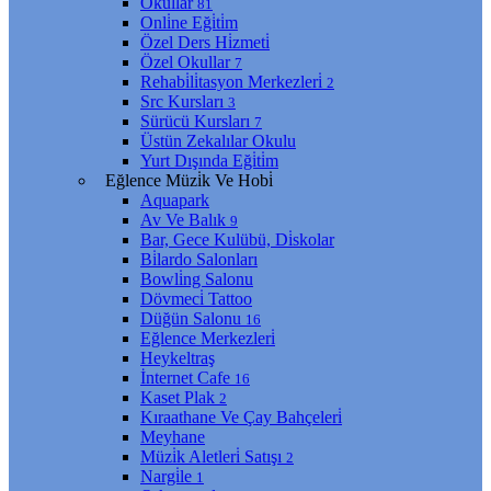
Okullar
81
Onli̇ne Eği̇ti̇m
Özel Ders Hi̇zmeti̇
Özel Okullar
7
Rehabi̇li̇tasyon Merkezleri̇
2
Src Kursları
3
Sürücü Kursları
7
Üstün Zekalılar Okulu
Yurt Dışında Eği̇ti̇m
Eğlence Müzi̇k Ve Hobi̇
Aquapark
Av Ve Balık
9
Bar, Gece Kulübü, Di̇skolar
Bi̇lardo Salonları
Bowli̇ng Salonu
Dövmeci̇ Tattoo
Düğün Salonu
16
Eğlence Merkezleri̇
Heykeltraş
İnternet Cafe
16
Kaset Plak
2
Kıraathane Ve Çay Bahçeleri̇
Meyhane
Müzi̇k Aletleri̇ Satışı
2
Nargi̇le
1