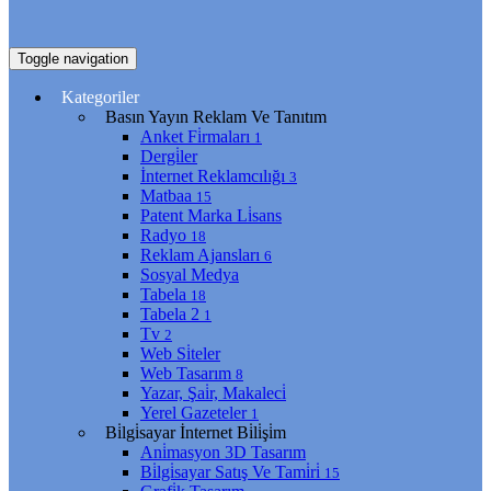
Toggle navigation
Kategoriler
Basın Yayın Reklam Ve Tanıtım
Anket Fi̇rmaları
1
Dergi̇ler
İnternet Reklamcılığı
3
Matbaa
15
Patent Marka Li̇sans
Radyo
18
Reklam Ajansları
6
Sosyal Medya
Tabela
18
Tabela 2
1
Tv
2
Web Si̇teler
Web Tasarım
8
Yazar, Şai̇r, Makaleci̇
Yerel Gazeteler
1
Bi̇lgi̇sayar İnternet Bi̇li̇şi̇m
Ani̇masyon 3D Tasarım
Bi̇lgi̇sayar Satış Ve Tami̇ri̇
15