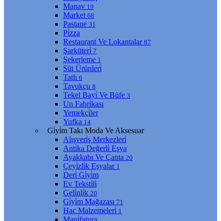
Manav
19
Market
68
Pastane
31
Pi̇zza
Restaurant Ve Lokantalar
87
Şarküteri̇
7
Şekerleme
1
Süt Ürünleri̇
Tatlı
6
Tavukçu
8
Tekel Bayi̇ Ve Büfe
3
Un Fabri̇kası
Yemekçi̇ler
Yufka
14
Gi̇yi̇m Takı Moda Ve Aksesuar
Alışveri̇ş Merkezleri̇
Anti̇ka Değerli̇ Eşya
Ayakkabı Ve Çanta
20
Çeyi̇zli̇k Eşyalar
1
Deri̇ Gi̇yi̇m
Ev Teksti̇li̇
Geli̇nli̇k
20
Gi̇yi̇m Mağazası
71
Hac Malzemeleri̇
1
Mani̇fatura