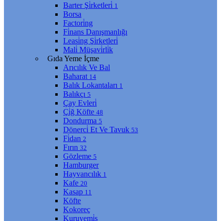
Barter Şi̇rketleri̇
1
Borsa
Factori̇ng
Fi̇nans Danışmanlığı
Leasi̇ng Şi̇rketleri̇
Mali̇ Müşavi̇rli̇k
Gıda Yeme İçme
Arıcılık Ve Bal
Baharat
14
Balık Lokantaları
1
Balıkçı
5
Çay Evleri̇
Çi̇ğ Köfte
48
Dondurma
5
Dönerci̇ Et Ve Tavuk
53
Fi̇dan
2
Fırın
32
Gözleme
5
Hamburger
Hayvancılık
1
Kafe
20
Kasap
11
Köfte
Kokoreç
Kuruyemi̇ş