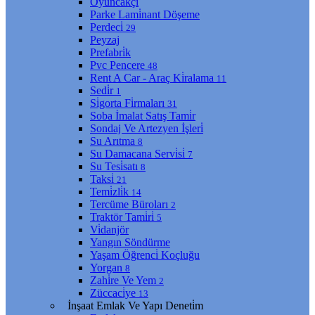
Oyuncakçı
Parke Lami̇nant Döşeme
Perdeci̇
29
Peyzaj
Prefabri̇k
Pvc Pencere
48
Rent A Car - Araç Ki̇ralama
11
Sedi̇r
1
Si̇gorta Fi̇rmaları
31
Soba İmalat Satış Tami̇r
Sondaj Ve Artezyen İşleri̇
Su Arıtma
8
Su Damacana Servi̇si̇
7
Su Tesi̇satı
8
Taksi̇
21
Temi̇zli̇k
14
Tercüme Büroları
2
Traktör Tami̇ri̇
5
Vi̇danjör
Yangın Söndürme
Yaşam Öğrenci̇ Koçluğu
Yorgan
8
Zahi̇re Ve Yem
2
Züccaci̇ye
13
İnşaat Emlak Ve Yapı Deneti̇m