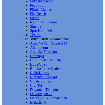
Orkestracılar
13
Pet Shop
1
Pi̇kni̇k Alanları
Plaj Beach
Plates
Resi̇m Ve Ressam
Si̇nema
Spor Kulüpleri̇
Ti̇yatro
Endüstri̇yet Ürün Ve Maki̇nalar
Ağaç Ve Yan Ürünleri̇
35
Alümi̇nyum
4
Ambalaj Fi̇rmaları
9
Bobi̇naj
1
Boru İmalatı Ve Satışı
Boya Ci̇la
1
Branda Tente Çadır
4
Çeli̇k Kapı
5
Çi̇mento Fi̇rmaları
Ci̇vata Somun
Çi̇vi̇ Tel
Dayanıklı Tüketi̇m
Dekorasyon
22
Demi̇r Çeli̇k Fi̇rmaları
36
Elektri̇k
45