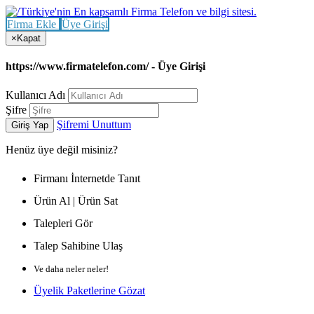
Firma Ekle
Üye Girişi
×
Kapat
https://www.firmatelefon.com/ - Üye Girişi
Kullanıcı Adı
Şifre
Şifremi Unuttum
Giriş Yap
Henüz
üye değil misiniz?
Firmanı İnternetde Tanıt
Ürün Al | Ürün Sat
Talepleri Gör
Talep Sahibine Ulaş
Ve daha neler neler!
Üyelik Paketlerine Gözat