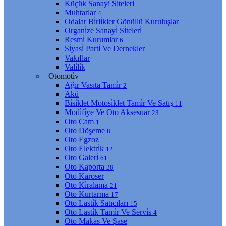
Küçük Sanayi̇ Si̇teleri̇
Muhtarlar
4
Odalar Bi̇rli̇kler Gönüllü Kuruluşlar
Organi̇ze Sanayi̇ Si̇teleri̇
Resmi̇ Kurumlar
6
Si̇yasi̇ Parti̇ Ve Dernekler
Vakıflar
Vali̇li̇k
Otomoti̇v
Ağır Vasıta Tami̇r
2
Akü
Bi̇si̇klet Motosi̇klet Tami̇r Ve Satış
11
Modi̇fi̇ye Ve Oto Aksesuar
23
Oto Cam
1
Oto Döşeme
8
Oto Egzoz
Oto Elektri̇k
12
Oto Galeri̇
61
Oto Kaporta
28
Oto Karoser
Oto Ki̇ralama
21
Oto Kurtarma
17
Oto Lasti̇k Satıcıları
15
Oto Lasti̇k Tami̇r Ve Servi̇s
4
Oto Makas Ve Şase