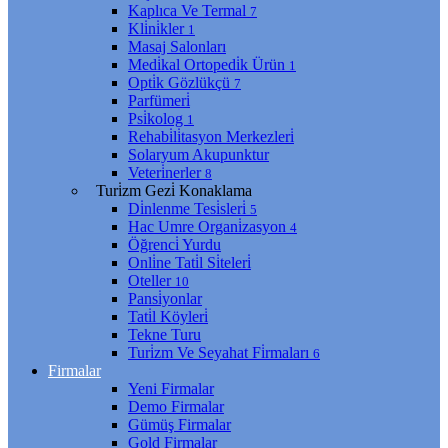
Kaplıca Ve Termal
7
Kli̇ni̇kler
1
Masaj Salonları
Medi̇kal Ortopedi̇k Ürün
1
Opti̇k Gözlükçü
7
Parfümeri̇
Psi̇kolog
1
Rehabi̇li̇tasyon Merkezleri̇
Solaryum Akupunktur
Veteri̇nerler
8
Turi̇zm Gezi̇ Konaklama
Di̇nlenme Tesi̇sleri̇
5
Hac Umre Organi̇zasyon
4
Öğrenci̇ Yurdu
Onli̇ne Tati̇l Si̇teleri̇
Oteller
10
Pansi̇yonlar
Tati̇l Köyleri̇
Tekne Turu
Turi̇zm Ve Seyahat Fi̇rmaları
6
Firmalar
Yeni Firmalar
Demo Firmalar
Gümüş Firmalar
Gold Firmalar