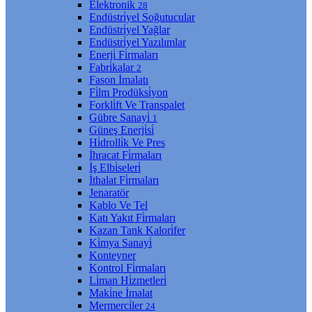
Elektroni̇k
28
Endüstri̇yel Soğutucular
Endüstri̇yel Yağlar
Endüstri̇yel Yazılımlar
Enerji̇ Fi̇rmaları
Fabri̇kalar
2
Fason İmalatı
Fi̇lm Prodüksi̇yon
Forkli̇ft Ve Transpalet
Gübre Sanayi̇
1
Güneş Enerji̇si̇
Hi̇drolli̇k Ve Pres
İhracat Fi̇rmaları
İş Elbi̇seleri̇
İthalat Fi̇rmaları
Jenaratör
Kablo Ve Tel
Katı Yakıt Fi̇rmaları
Kazan Tank Kalori̇fer
Ki̇mya Sanayi̇
Konteyner
Kontrol Fi̇rmaları
Li̇man Hi̇zmetleri̇
Maki̇ne İmalat
Mermerci̇ler
24