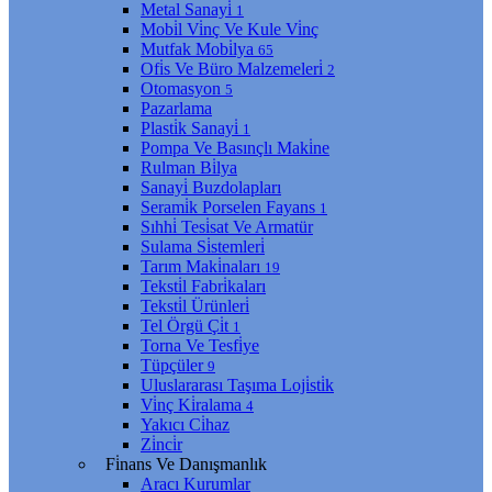
Metal Sanayi̇
1
Mobi̇l Vi̇nç Ve Kule Vi̇nç
Mutfak Mobi̇lya
65
Ofi̇s Ve Büro Malzemeleri̇
2
Otomasyon
5
Pazarlama
Plasti̇k Sanayi̇
1
Pompa Ve Basınçlı Maki̇ne
Rulman Bi̇lya
Sanayi̇ Buzdolapları
Serami̇k Porselen Fayans
1
Sıhhi̇ Tesi̇sat Ve Armatür
Sulama Si̇stemleri̇
Tarım Maki̇naları
19
Teksti̇l Fabri̇kaları
Teksti̇l Ürünleri̇
Tel Örgü Çi̇t
1
Torna Ve Tesfi̇ye
Tüpçüler
9
Uluslararası Taşıma Loji̇sti̇k
Vi̇nç Ki̇ralama
4
Yakıcı Ci̇haz
Zi̇nci̇r
Fi̇nans Ve Danışmanlık
Aracı Kurumlar