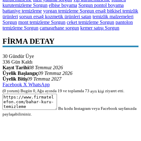
kurutemizleme Sorgun
elbise boyama
Sorgun pontol boyama
battaniye temizleme
yorgan temizleme Sorgun ersağ bitkisel temizlik
ürünleri
sorsun ersağ kozmetik ürünleri satan
temizlik malzemeleri
Sorgun
mont temizleme Sorgun
ceket temizleme Sorgun
pantolon
temizleme Sorgun
çamaşırhane sorgun
kemer satışı Sorgun
FİRMA DETAY
30
Gündür Üye
336
Gün Kaldı
Kayıt Tarihi
08 Temmuz 2026
Üyelik Başlangıç
09 Temmuz 2026
Üyelik Bitiş
09 Temmuz 2027
Facebook
X
WhatsApp
(0 yorum)
Bugün 0, Ağu ayında 19 ve toplamda 73
ayrı kişi
ziyaret etti.
Bu kodu Instagram veya Facebook sayfanızda
paylaşabilirsiniz.