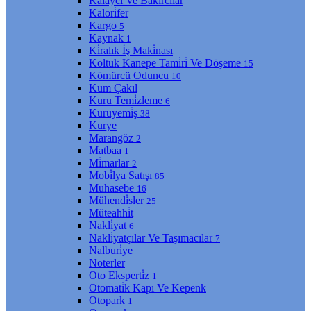
Kalaycı Ve Bakırcılar
Kalori̇fer
Kargo
5
Kaynak
1
Ki̇ralık İş Maki̇nası
Koltuk Kanepe Tami̇ri̇ Ve Döşeme
15
Kömürcü Oduncu
10
Kum Çakıl
Kuru Temi̇zleme
6
Kuruyemi̇ş
38
Kurye
Marangöz
2
Matbaa
1
Mi̇marlar
2
Mobi̇lya Satışı
85
Muhasebe
16
Mühendi̇sler
25
Müteahhi̇t
Nakli̇yat
6
Nakli̇yatçılar Ve Taşımacılar
7
Nalburi̇ye
Noterler
Oto Eksperti̇z
1
Otomati̇k Kapı Ve Kepenk
Otopark
1