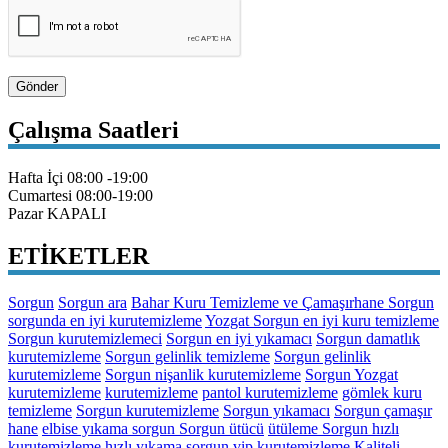
Gönder
Çalışma Saatleri
Hafta İçi
08:00 -19:00
Cumartesi
08:00-19:00
Pazar
KAPALI
ETİKETLER
Sorgun
Sorgun ara
Bahar Kuru Temizleme ve Çamaşırhane Sorgun
sorgunda en iyi kurutemizleme
Yozgat Sorgun en iyi kuru temizleme
Sorgun kurutemizlemeci
Sorgun en iyi yıkamacı
Sorgun damatlık
kurutemizleme
Sorgun gelinlik temizleme
Sorgun gelinlik
kurutemizleme
Sorgun nişanlik kurutemizleme
Sorgun Yozgat
kurutemizleme
kurutemizleme
pantol kurutemizleme
gömlek kuru
temizleme
Sorgun kurutemizleme
Sorgun yıkamacı
Sorgun çamaşır
hane
elbise yıkama sorgun Sorgun ütücü
ütüleme Sorgun hızlı
kurutemizleme
hızlı yıkama sorgun
vip kurutemizleme
Kaliteli