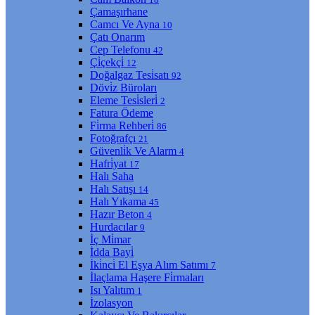
Çamaşırhane
Camcı Ve Ayna
10
Çatı Onarım
Cep Telefonu
42
Çi̇çekçi̇
12
Doğalgaz Tesi̇satı
92
Dövi̇z Büroları
Eleme Tesi̇sleri̇
2
Fatura Ödeme
Fi̇rma Rehberi̇
86
Fotoğrafçı
21
Güvenli̇k Ve Alarm
4
Hafri̇yat
17
Halı Saha
Halı Satışı
14
Halı Yıkama
45
Hazır Beton
4
Hurdacılar
9
İç Mi̇mar
İdda Bayi̇
İki̇nci̇ El Eşya Alım Satımı
7
İlaçlama Haşere Fi̇rmaları
Isı Yalıtım
1
İzolasyon