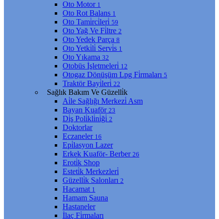
Oto Motor
1
Oto Rot Balans
1
Oto Tami̇rci̇leri̇
59
Oto Yağ Ve Fi̇ltre
2
Oto Yedek Parça
8
Oto Yetki̇li̇ Servi̇s
1
Oto Yıkama
32
Otobüs İşletmeleri̇
12
Otogaz Dönüşüm Lpg Fi̇rmaları
5
Traktör Bayi̇leri̇
22
Sağlık Bakım Ve Güzelli̇k
Ai̇le Sağlığı Merkezi̇ Asm
Bayan Kuaför
23
Di̇ş Poli̇kli̇ni̇ği̇
2
Doktorlar
Eczaneler
16
Epi̇lasyon Lazer
Erkek Kuaför- Berber
26
Eroti̇k Shop
Esteti̇k Merkezleri̇
Güzelli̇k Salonları
2
Hacamat
1
Hamam Sauna
Hastaneler
İlaç Fi̇rmaları