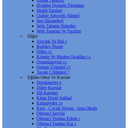
Grafi̇k Tasarım
Hosti̇ng Domai̇n Fi̇rmaları
Mobi̇l Yazılım
Onli̇ne Alışveri̇ş Si̇teleri̇
Seo Hi̇zmetleri̇
Web Tabanlı Şi̇rketler
Web Tasarım Ve Yazılım
Di̇ğer
Arıcılık Ve Bal
4
Buğday Pazarı
Di̇ğer
32
Kömür Ve Maden Ocakları
12
Organi̇zasyon
11
Orman Ürünleri̇
15
Tavuk Çi̇ftli̇kleri̇
7
Eği̇ti̇m Okul Ve Kurslar
Dershaneler
8
Di̇ğer Kurslar
Di̇l Kursları
Ki̇tap Dergi̇ Sahhaf
Kırtasi̇yeler
24
Kreş , Çocuk Yuvası , Ana Okulu
Öğrenci̇ Servi̇si̇
Öğrenci̇ Yurtları Erkek
1
Öğrenci̇ Yurtları Kız
3