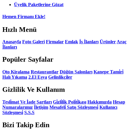
Üyelik Paketlerine Gözat
Hemen Firmanı Ekle!
Hızlı Menü
Anasayfa
Foto Galeri
Firmalar
Emlak
İş İlanları
Ürünler
Araç
İlanları
Popüler Sayfalar
Oto Kiralama
Restaurantlar
Düğün Salonları
Kanepe Tami̇ri̇
Halı Yıkama
2.El Eşya
Gelinlikçiler
Gizlilik Ve Kullanım
Tesli̇mat Ve İade Şartları
Gi̇zli̇li̇k Poli̇ti̇kası
Hakkımızda
Hesap
Numaralarımız
İletişim
Mesafeli̇ Satış Sözleşmesi̇
Kullanıcı
Sözleşmesi̇
S.S.S
Bizi Takip Edin