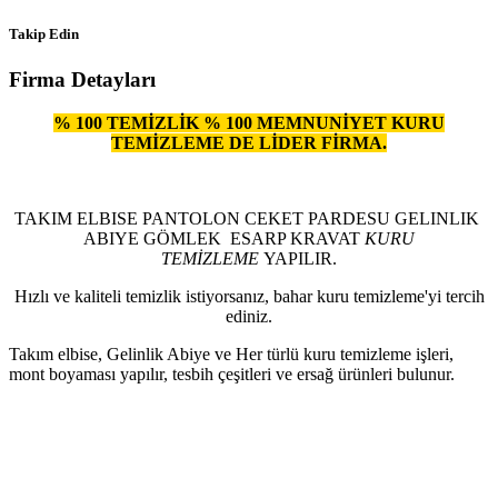
Takip Edin
Firma Detayları
% 100 TEMİZLİK % 100 MEMNUNİYET KURU
TEMİZLEME DE LİDER FİRMA.
TAKIM ELBISE PANTOLON CEKET PARDESU GELINLIK
ABIYE GÖMLEK ESARP KRAVAT
KURU
TEMİZLEME
YAPILIR.
Hızlı ve kaliteli temizlik istiyorsanız, bahar kuru temizleme'yi tercih
ediniz.
Takım elbise, Gelinlik Abiye ve Her türlü kuru temizleme işleri,
mont boyaması yapılır, tesbih çeşitleri ve ersağ ürünleri bulunur.