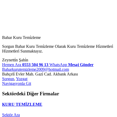
Bahar Kuru Temi̇zleme
Sorgun Bahar Kuru Temi̇zleme Olarak Kuru Temi̇zleme Hi̇zmetleri̇
Hi̇zmetleri̇ Sunmaktayız.
Zeynetti̇n Şahi̇n
Hemen Ara
0553 504 96 13
WhatsApp
Mesaj Gönder
Baharkurutemizleme2009@hotmail.com
Bahçeli̇ Evler Mah. Gazi̇ Cad. Akbank Arkası
Sorgun
,
Yozgat
Navigasyonla Git
Sektördeki Diğer Firmalar
KURU TEMİZLEME
Sektör Ara