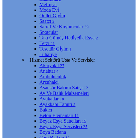
Mefruşat
Moda Evi̇
Outlet Gi̇yi̇m
Saatçı
2
Sarraf Ve Kuyumcular
39
Spotçular
Takı Gümüş Hedi̇yeli̇k Eşya
2
Terzi̇
21
Tesettür Gi̇yi̇m
1
Tuhafi̇ye
Hi̇zmet Sektörü Usta Ve Servi̇sler
Akaryakıt
27
Anahtar
4
Arabuluculuk
Arzuhalci̇
Asansör Bakımı Satışı
12
Av Ve Balık Malzemeleri̇
Avukatlar
18
Ayakkabı Tami̇ri̇
5
Bakıcı
Beton Elemanları
11
Beyaz Eşya Satıcıları
15
Beyaz Eşya Servi̇sleri̇
25
Boya Badana
Cam Balkon
18