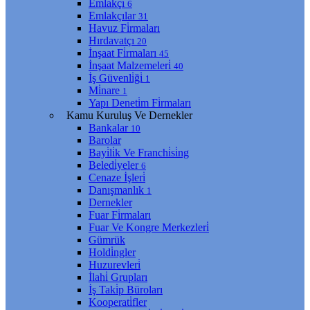
Emlakçı
6
Emlakçılar
31
Havuz Fi̇rmaları
Hırdavatçı
20
İnşaat Fi̇rmaları
45
İnşaat Malzemeleri̇
40
İş Güvenli̇ği̇
1
Mi̇nare
1
Yapı Deneti̇m Fi̇rmaları
Kamu Kuruluş Ve Dernekler
Bankalar
10
Barolar
Bayi̇li̇k Ve Franchi̇si̇ng
Beledi̇yeler
6
Cenaze İşleri̇
Danışmanlık
1
Dernekler
Fuar Fi̇rmaları
Fuar Ve Kongre Merkezleri̇
Gümrük
Holdi̇ngler
Huzurevleri̇
İlahi̇ Grupları
İş Taki̇p Büroları
Kooperati̇fler