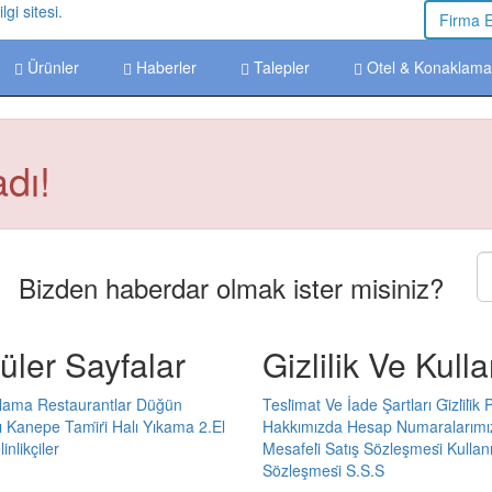
Firma 
Ürünler
Haberler
Talepler
Otel & Konaklama
dı!
Bizden haberdar olmak ister misiniz?
üler Sayfalar
Gizlilik Ve Kull
alama
Restaurantlar
Düğün
Tesli̇mat Ve İade Şartları
Gi̇zli̇li̇k 
ı
Kanepe Tami̇ri̇
Halı Yıkama
2.El
Hakkımızda
Hesap Numaralarımı
inlikçiler
Mesafeli̇ Satış Sözleşmesi̇
Kullanı
Sözleşmesi̇
S.S.S