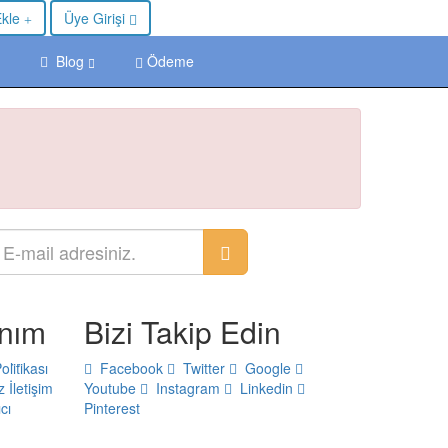
Ekle
Üye Girişi
Blog
Ödeme
anım
Bizi Takip Edin
Poli̇ti̇kası
Facebook
Twitter
Google
z
İletişim
Youtube
Instagram
Linkedin
cı
Pinterest