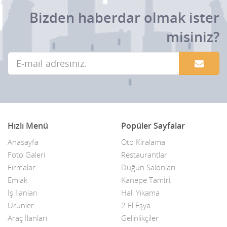
Bizden haberdar olmak ister
misiniz?
Hızlı Menü
Popüler Sayfalar
Anasayfa
Oto Kiralama
Foto Galeri
Restaurantlar
Firmalar
Düğün Salonları
Emlak
Kanepe Tami̇ri̇
İş İlanları
Halı Yıkama
Ürünler
2.El Eşya
Araç İlanları
Gelinlikçiler