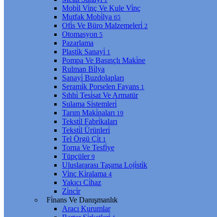
Mobi̇l Vi̇nç Ve Kule Vi̇nç
Mutfak Mobi̇lya
65
Ofi̇s Ve Büro Malzemeleri̇
2
Otomasyon
5
Pazarlama
Plasti̇k Sanayi̇
1
Pompa Ve Basınçlı Maki̇ne
Rulman Bi̇lya
Sanayi̇ Buzdolapları
Serami̇k Porselen Fayans
1
Sıhhi̇ Tesi̇sat Ve Armatür
Sulama Si̇stemleri̇
Tarım Maki̇naları
19
Teksti̇l Fabri̇kaları
Teksti̇l Ürünleri̇
Tel Örgü Çi̇t
1
Torna Ve Tesfi̇ye
Tüpçüler
9
Uluslararası Taşıma Loji̇sti̇k
Vi̇nç Ki̇ralama
4
Yakıcı Ci̇haz
Zi̇nci̇r
Fi̇nans Ve Danışmanlık
Aracı Kurumlar