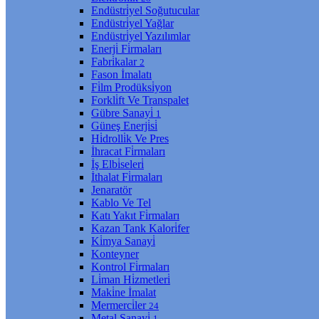
Endüstri̇yel Soğutucular
Endüstri̇yel Yağlar
Endüstri̇yel Yazılımlar
Enerji̇ Fi̇rmaları
Fabri̇kalar
2
Fason İmalatı
Fi̇lm Prodüksi̇yon
Forkli̇ft Ve Transpalet
Gübre Sanayi̇
1
Güneş Enerji̇si̇
Hi̇drolli̇k Ve Pres
İhracat Fi̇rmaları
İş Elbi̇seleri̇
İthalat Fi̇rmaları
Jenaratör
Kablo Ve Tel
Katı Yakıt Fi̇rmaları
Kazan Tank Kalori̇fer
Ki̇mya Sanayi̇
Konteyner
Kontrol Fi̇rmaları
Li̇man Hi̇zmetleri̇
Maki̇ne İmalat
Mermerci̇ler
24
Metal Sanayi̇
1