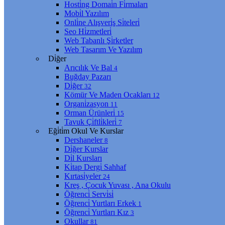
Hosti̇ng Domai̇n Fi̇rmaları
Mobi̇l Yazılım
Onli̇ne Alışveri̇ş Si̇teleri̇
Seo Hi̇zmetleri̇
Web Tabanlı Şi̇rketler
Web Tasarım Ve Yazılım
Di̇ğer
Arıcılık Ve Bal
4
Buğday Pazarı
Di̇ğer
32
Kömür Ve Maden Ocakları
12
Organi̇zasyon
11
Orman Ürünleri̇
15
Tavuk Çi̇ftli̇kleri̇
7
Eği̇ti̇m Okul Ve Kurslar
Dershaneler
8
Di̇ğer Kurslar
Di̇l Kursları
Ki̇tap Dergi̇ Sahhaf
Kırtasi̇yeler
24
Kreş , Çocuk Yuvası , Ana Okulu
Öğrenci̇ Servi̇si̇
Öğrenci̇ Yurtları Erkek
1
Öğrenci̇ Yurtları Kız
3
Okullar
81