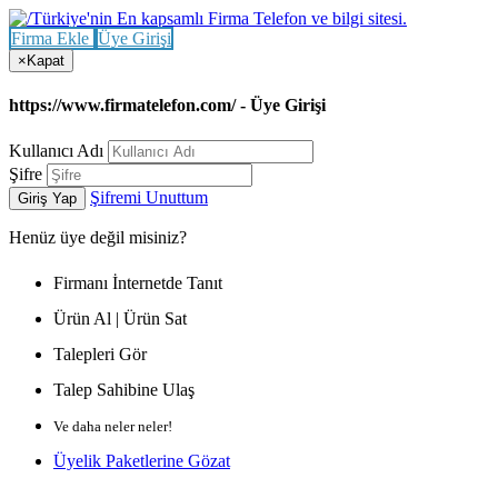
Firma Ekle
Üye Girişi
×
Kapat
https://www.firmatelefon.com/ - Üye Girişi
Kullanıcı Adı
Şifre
Şifremi Unuttum
Giriş Yap
Henüz
üye değil misiniz?
Firmanı İnternetde Tanıt
Ürün Al | Ürün Sat
Talepleri Gör
Talep Sahibine Ulaş
Ve daha neler neler!
Üyelik Paketlerine Gözat