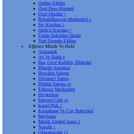
Onli̇ne Eği̇ti̇m
Özel Ders Hi̇zmeti̇
Özel Okullar
7
Rehabi̇li̇tasyon Merkezleri̇
2
Src Kursları
3
Sürücü Kursları
7
Üstün Zekalılar Okulu
Yurt Dışında Eği̇ti̇m
Eğlence Müzi̇k Ve Hobi̇
Aquapark
Av Ve Balık
9
Bar, Gece Kulübü, Di̇skolar
Bi̇lardo Salonları
Bowli̇ng Salonu
Dövmeci̇ Tattoo
Düğün Salonu
16
Eğlence Merkezleri̇
Heykeltraş
İnternet Cafe
16
Kaset Plak
2
Kıraathane Ve Çay Bahçeleri̇
Meyhane
Müzi̇k Aletleri̇ Satışı
2
Nargi̇le
1
Orkestracılar
13