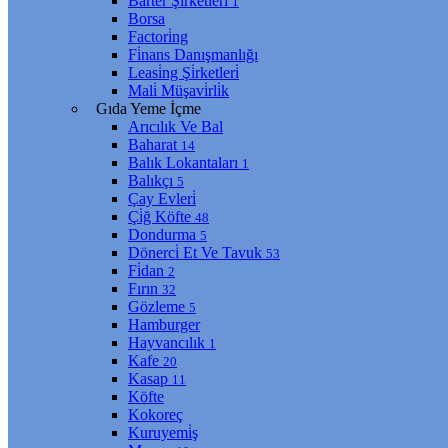
Barter Şi̇rketleri̇
1
Borsa
Factori̇ng
Fi̇nans Danışmanlığı
Leasi̇ng Şi̇rketleri̇
Mali̇ Müşavi̇rli̇k
Gıda Yeme İçme
Arıcılık Ve Bal
Baharat
14
Balık Lokantaları
1
Balıkçı
5
Çay Evleri̇
Çi̇ğ Köfte
48
Dondurma
5
Dönerci̇ Et Ve Tavuk
53
Fi̇dan
2
Fırın
32
Gözleme
5
Hamburger
Hayvancılık
1
Kafe
20
Kasap
11
Köfte
Kokoreç
Kuruyemi̇ş