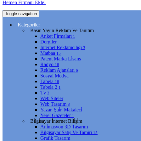
Hemen Firmanı Ekle!
Toggle navigation
Kategoriler
Basın Yayın Reklam Ve Tanıtım
Anket Fi̇rmaları
1
Dergi̇ler
İnternet Reklamcılığı
3
Matbaa
15
Patent Marka Li̇sans
Radyo
18
Reklam Ajansları
6
Sosyal Medya
Tabela
18
Tabela 2
1
Tv
2
Web Si̇teler
Web Tasarım
8
Yazar, Şai̇r, Makaleci̇
Yerel Gazeteler
1
Bi̇lgi̇sayar İnternet Bi̇li̇şi̇m
Ani̇masyon 3D Tasarım
Bi̇lgi̇sayar Satış Ve Tami̇ri̇
15
Grafi̇k Tasarım