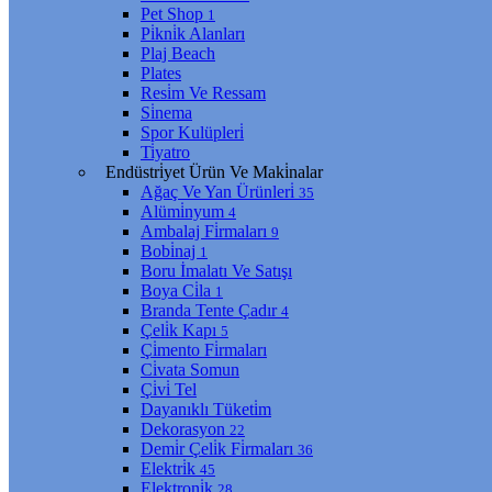
Pet Shop
1
Pi̇kni̇k Alanları
Plaj Beach
Plates
Resi̇m Ve Ressam
Si̇nema
Spor Kulüpleri̇
Ti̇yatro
Endüstri̇yet Ürün Ve Maki̇nalar
Ağaç Ve Yan Ürünleri̇
35
Alümi̇nyum
4
Ambalaj Fi̇rmaları
9
Bobi̇naj
1
Boru İmalatı Ve Satışı
Boya Ci̇la
1
Branda Tente Çadır
4
Çeli̇k Kapı
5
Çi̇mento Fi̇rmaları
Ci̇vata Somun
Çi̇vi̇ Tel
Dayanıklı Tüketi̇m
Dekorasyon
22
Demi̇r Çeli̇k Fi̇rmaları
36
Elektri̇k
45
Elektroni̇k
28